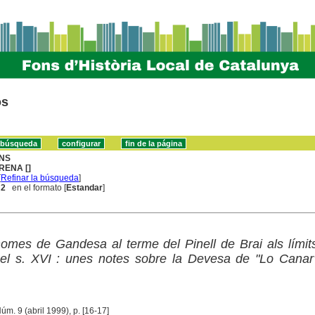
os
NS
RENA []
[
Refinar la búsqueda
]
 2
en el formato [
Estandar
]
homes de Gandesa al terme del Pinell de Brai als límit
el s. XVI : unes notes sobre la Devesa de "Lo Canar
m. 9 (abril 1999), p. [16-17]