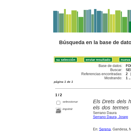
Búsqueda en la base de dat
Base de datos:
FO
Buscar:
SE
Referencias encontradas:
2
Mostrando:
1 ..
página 1 de 1
1 / 2
Els Drets dels 
seleccionar
els dos termes 
imprimir
Serrano Daura
Serrano Daura, Josep
En:
Serena
. Gandesa, Nú