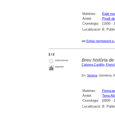
Matèries:
Edat mo
Àmbit:
Pinell de
Cronologia:
[1500 - 
Localització:
B. Públi
Enllaç permanent a 
2 / 2
Breu història de 
seleccionar
Cabrera Castillo, Franc
imprimir
En:
Serena
. Gandesa, N
Matèries:
Ferrocarr
Àmbit:
Terra Alt
Cronologia:
[0000 - 
Localització:
B. Públi