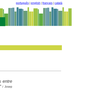
português
|
english
|
français
|
català
s entre
"
/ Josep