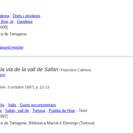
derna
;
Drets i privilegis
 Brai, el
;
Gandesa
1600]
ca de Tarragona
aquest registre
la via de la vall de Safan
/ Francisco Cabrera
isco
úm. 3 (octubre 1997), p. 12-13
ils
;
Valls
;
Guies excursionistes
a
;
Safan, vall de
;
Tortosa
;
Puebla de Híjar
- Terol
1997]
ca de Tarragona; Biblioteca Marcel·lí Domingo (Tortosa)