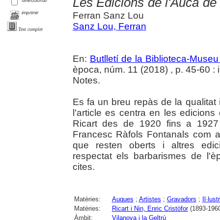
Les Edicions de l'Auca de 
seleccionar
imprimir
Ferran Sanz Lou
Sanz Lou, Ferran
Text complet
En:
Butlletí de la Biblioteca-Muse
època, núm. 11 (2018) , p. 45-60 : il
Notes.
Es fa un breu repàs de la qualitat
l'article es centra en les edicion
Ricart des de 1920 fins a 1927 
Francesc Ràfols Fontanals com a e
que resten oberts i altres edic
respectat els barbarismes de l'èp
cites.
Matèries:
Auques
;
Artistes
;
Gravadors
;
Il·lus
Matèries:
Ricart i Nin, Enric Cristòfor
(1893-196
Àmbit:
Vilanova i la Geltrú