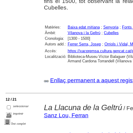
fins el 1500, tot observant la re
Cubelles.
Matèries:
Baixa edat mitjana
;
Senyoria
;
Fonts
Àmbit:
Vilanova i la Geltrú
;
Cubelles
Cronologia:
[1300 - 1500]
Autors add.:
Ferrer Serra, Josep
;
Orriols i Vidal, 
Accés:
https://xacpremsa.cultura.gencat.ca
Localització:
Biblioteca-Museu Víctor Balaguer (Vilan
Armand Cardona Torrandell (Vilanova i
Enllaç permanent a aquest regis
12 / 21
La Llacuna de la Geltrú
seleccionar
/ Fe
imprimir
Sanz Lou, Ferran
Text complet