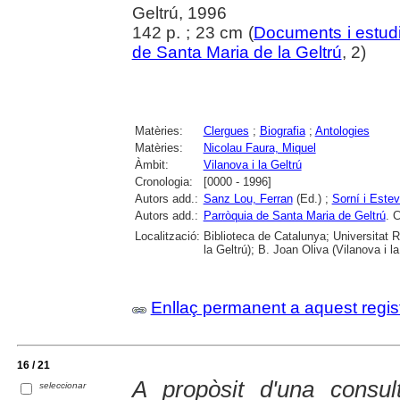
Geltrú, 1996
142 p. ; 23 cm (
Documents i estudi
de Santa Maria de la Geltrú
, 2)
Matèries:
Clergues
;
Biografia
;
Antologies
Matèries:
Nicolau Faura, Miquel
Àmbit:
Vilanova i la Geltrú
Cronologia:
[0000 - 1996]
Autors add.:
Sanz Lou, Ferran
(Ed.) ;
Sorní i Estev
Autors add.:
Parròquia de Santa Maria de Geltrú
. 
Localització:
Biblioteca de Catalunya; Universitat 
la Geltrú); B. Joan Oliva (Vilanova i la
Enllaç permanent a aquest regis
16 / 21
A propòsit d'una consul
seleccionar