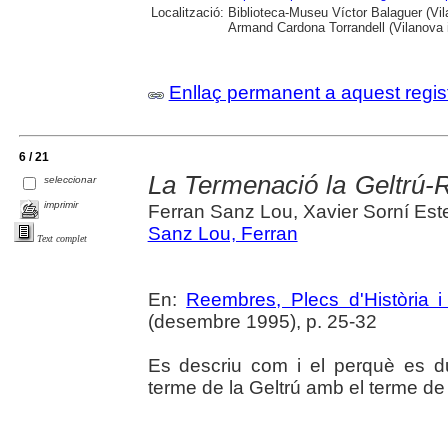
Localització:
Biblioteca-Museu Víctor Balaguer (Vilan
Armand Cardona Torrandell (Vilanova i
Enllaç permanent a aquest regis
6 / 21
La Termenació la Geltrú-R
seleccionar
imprimir
Ferran Sanz Lou, Xavier Sorní Est
Sanz Lou, Ferran
Text complet
En:
Reembres, Plecs d'Història i 
(desembre 1995), p. 25-32
Es descriu com i el perquè es dug
terme de la Geltrú amb el terme de 