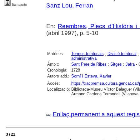
Sanz Lou, Ferran
Text complet
En:
Reembres, Plecs d'Història i 
(abril 1997), p. 5-10
Matèries:
Termes territorials
;
Divisió territorial
administrativa
Àmbit:
Sant Pere de Ribes
;
Sitges
;
Jafra
- O
Cronologia:
1728
Autors add.:
Sorní i Esteva, Xavier
Accés:
https://xacpremsa.cultura.gencat.ca
Localització:
Biblioteca-Museu Víctor Balaguer (Vilan
Armand Cardona Torrandell (Vilanova i
Enllaç permanent a aquest regis
3 / 21