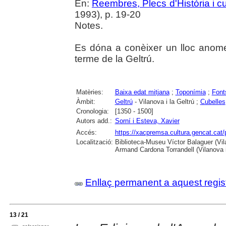
En:
Reembres, Plecs d'Història i cu
1993), p. 19-20
Notes.
Es dóna a conèixer un lloc anom
terme de la Geltrú.
Matèries:
Baixa edat mitjana
;
Toponímia
;
Font
Àmbit:
Geltrú
- Vilanova i la Geltrú ;
Cubelles
Cronologia:
[1350 - 1500]
Autors add.:
Sorní i Esteva, Xavier
Accés:
https://xacpremsa.cultura.gencat.ca
Localització:
Biblioteca-Museu Víctor Balaguer (Vilan
Armand Cardona Torrandell (Vilanova i
Enllaç permanent a aquest regis
13 / 21