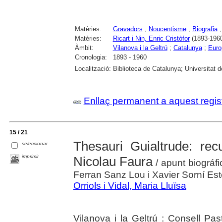
Matèries:
Gravadors
;
Noucentisme
;
Biografia
Matèries:
Ricart i Nin, Enric Cristòfor
(1893-196
Àmbit:
Vilanova i la Geltrú
;
Catalunya
;
Euro
Cronologia:
1893 - 1960
Localització:
Biblioteca de Catalunya; Universitat 
Enllaç permanent a aquest regis
15 / 21
Thesauri Guialtrude: rec
seleccionar
imprimir
Nicolau Faura
/ apunt biográfic
Ferran Sanz Lou i Xavier Sorní Es
Orriols i Vidal, Maria Lluïsa
Vilanova i la Geltrú : Consell Pa