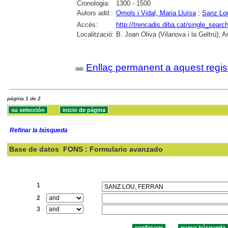
Cronologia:
1300 - 1500
Autors add.:
Orriols i Vidal, Maria Lluïsa
;
Sanz Lou
Accés:
http://trencadis.diba.cat/single_se
Localització:
B. Joan Oliva (Vilanova i la Geltrú); A
Enllaç permanent a aquest regis
página 1 de 2
Refinar la búsqueda
Base de datos
FONS : Formulario avanzado
Buscar:
1
2
3