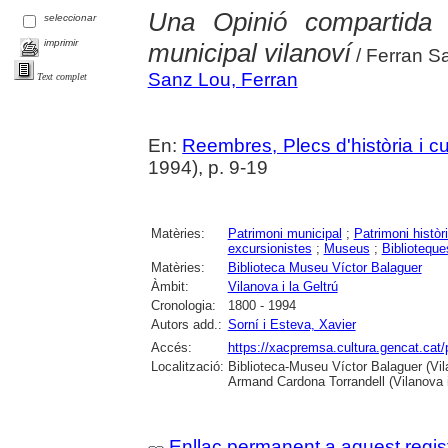
Una Opinió compartida s
seleccionar
imprimir
municipal vilanoví
/ Ferran S
Sanz Lou, Ferran
Text complet
En:
Reembres, Plecs d'història i cu
1994), p. 9-19
Matèries:
Patrimoni municipal
;
Patrimoni històric
excursionistes
;
Museus
;
Biblioteque
Matèries:
Biblioteca Museu Víctor Balaguer
Àmbit:
Vilanova i la Geltrú
Cronologia:
1800 - 1994
Autors add.:
Sorní i Esteva, Xavier
Accés:
https://xacpremsa.cultura.gencat.ca
Localització:
Biblioteca-Museu Víctor Balaguer (Vilan
Armand Cardona Torrandell (Vilanova i
Enllaç permanent a aquest regis