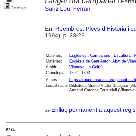
l'àngel del campanar
/ Ferr
Sanz Lou, Ferran
Text complet
En:
Reembres, Plecs d'Història i cu
1994), p. 23-26
Matèries:
Esglésies
;
Campanars
;
Escultura
;
R
Matèries:
Església de Sant Antoni Abat de Vilano
Àmbit:
Vilanova i la Geltrú
Cronologia:
1892 - 1893
Accés:
https://xacpremsa.cultura.gencat.ca
Localització:
Biblioteca-Museu Víctor Balaguer (Vilan
Armand Cardona Torrandell (Vilanova i
Enllaç permanent a aquest regis
9 / 21