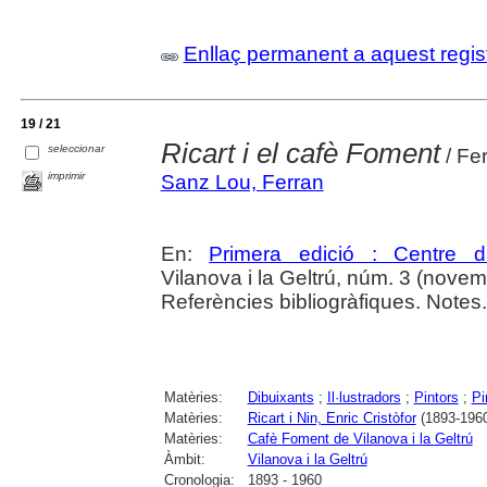
Enllaç permanent a aquest regis
19 / 21
Ricart i el cafè Foment
seleccionar
/ Fe
imprimir
Sanz Lou, Ferran
En:
Primera edició : Centre d
Vilanova i la Geltrú, núm. 3 (nove
Referències bibliogràfiques. Notes.
Matèries:
Dibuixants
;
Il·lustradors
;
Pintors
;
Pi
Matèries:
Ricart i Nin, Enric Cristòfor
(1893-196
Matèries:
Cafè Foment de Vilanova i la Geltrú
Àmbit:
Vilanova i la Geltrú
Cronologia:
1893 - 1960