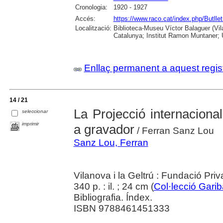
Cronologia:
1920 - 1927
Accés:
https://www.raco.cat/index.php/Butllet
Localització:
Biblioteca-Museu Víctor Balaguer (Vila
Catalunya; Institut Ramon Muntaner; U
Enllaç permanent a aquest regis
14 / 21
La Projecció internacional
seleccionar
imprimir
a gravador
/ Ferran Sanz Lou
Sanz Lou, Ferran
Vilanova i la Geltrú : Fundació Pr
340 p. : il. ; 24 cm (
Col·lecció Garib
Bibliografia. Índex.
ISBN 9788461451333