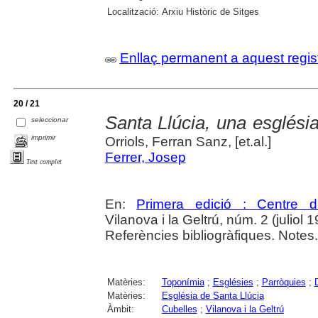
Localització:
Arxiu Històric de Sitges
Enllaç permanent a aquest regis
20 / 21
Santa Llúcia, una esglési
seleccionar
imprimir
Orriols, Ferran Sanz, [et.al.]
Ferrer, Josep
Text complet
En:
Primera edició : Centre d
Vilanova i la Geltrú, núm. 2 (juliol 
Referències bibliogràfiques. Notes.
Matèries:
Toponímia
;
Esglésies
;
Parròquies
;
D
Matèries:
Església de Santa Llúcia
Àmbit:
Cubelles
;
Vilanova i la Geltrú