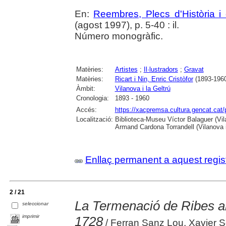
En:
Reembres, Plecs d'Història i 
(agost 1997), p. 5-40 : il.
Número monogràfic.
Matèries:
Artistes
;
Il·lustradors
;
Gravat
Matèries:
Ricart i Nin, Enric Cristòfor
(1893-196
Àmbit:
Vilanova i la Geltrú
Cronologia:
1893 - 1960
Accés:
https://xacpremsa.cultura.gencat.ca
Localització:
Biblioteca-Museu Víctor Balaguer (Vilan
Armand Cardona Torrandell (Vilanova i
Enllaç permanent a aquest regis
2 / 21
La Termenació de Ribes amb
seleccionar
imprimir
1728
/ Ferran Sanz Lou, Xavier S