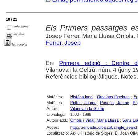
18 / 21
Els Primers passatges esc
seleccionar
imprimir
Josep Ferrer, Maria Lluïsa Orriols, 
Ferrer, Josep
Text complet
En:
Primera edició : Centre d
Vilanova i la Geltrú, núm. 4 (juny 1
Referències bibliogràfiques. Notes.
Matèries:
Història local
;
Oracions fúnebres
;
Ep
Matèries:
Pelfort, Jaume
;
Pascual, Jaume
;
Pa
Àmbit:
Vilanova i la Geltrú
Cronologia:
1300 - 1989
Autors add.:
Orriols i Vidal, Maria Lluïsa
;
Sanz Lou
Accés:
http://trencadis.diba.cat/single_se
Localització:
Arxiu Històric de Sitges; B. Joan Oliva