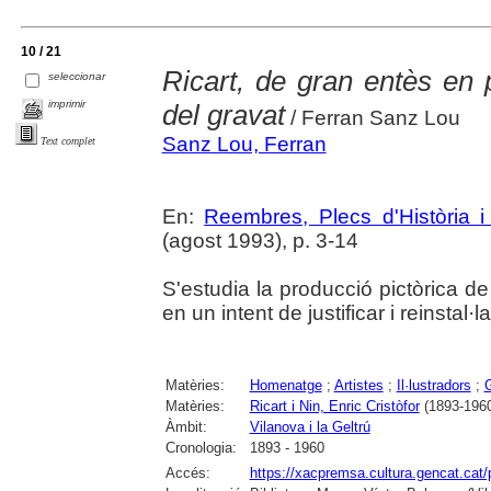
10 / 21
Ricart, de gran entès en p
seleccionar
imprimir
del gravat
/ Ferran Sanz Lou
Sanz Lou, Ferran
Text complet
En:
Reembres, Plecs d'Història i 
(agost 1993), p. 3-14
S'estudia la producció pictòrica de 
en un intent de justificar i reinstal·l
Matèries:
Homenatge
;
Artistes
;
Il·lustradors
;
Matèries:
Ricart i Nin, Enric Cristòfor
(1893-196
Àmbit:
Vilanova i la Geltrú
Cronologia:
1893 - 1960
Accés:
https://xacpremsa.cultura.gencat.ca