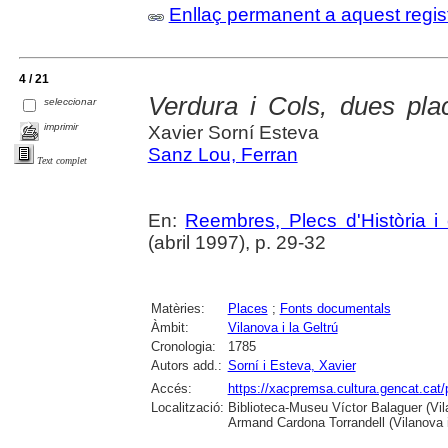
Enllaç permanent a aquest regis
4 / 21
Verdura i Cols, dues plac
seleccionar
imprimir
Xavier Sorní Esteva
Sanz Lou, Ferran
Text complet
En:
Reembres, Plecs d'Història i 
(abril 1997), p. 29-32
Matèries:
Places
;
Fonts documentals
Àmbit:
Vilanova i la Geltrú
Cronologia:
1785
Autors add.:
Sorní i Esteva, Xavier
Accés:
https://xacpremsa.cultura.gencat.ca
Localització:
Biblioteca-Museu Víctor Balaguer (Vilan
Armand Cardona Torrandell (Vilanova i