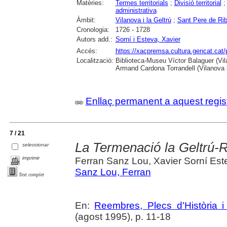
Matèries:
Termes territorials
;
Divisió territorial
administrativa
Àmbit:
Vilanova i la Geltrú
;
Sant Pere de Ri
Cronologia:
1726 - 1728
Autors add.:
Sorní i Esteva, Xavier
Accés:
https://xacpremsa.cultura.gencat.ca
Localització:
Biblioteca-Museu Víctor Balaguer (Vilan
Armand Cardona Torrandell (Vilanova i
Enllaç permanent a aquest regis
7 / 21
La Termenació la Geltrú-R
seleccionar
imprimir
Ferran Sanz Lou, Xavier Sorní Est
Sanz Lou, Ferran
Text complet
En:
Reembres, Plecs d'Història i 
(agost 1995), p. 11-18