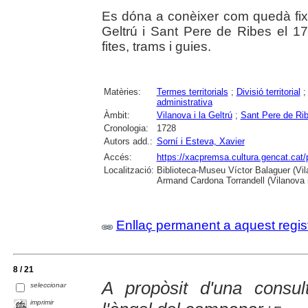
Es dóna a conèixer com quedà fixad
Geltrú i Sant Pere de Ribes el 17
fites, trams i guies.
Matèries:
Termes territorials
;
Divisió territorial
administrativa
Àmbit:
Vilanova i la Geltrú
;
Sant Pere de Ri
Cronologia:
1728
Autors add.:
Sorní i Esteva, Xavier
Accés:
https://xacpremsa.cultura.gencat.ca
Localització:
Biblioteca-Museu Víctor Balaguer (Vilan
Armand Cardona Torrandell (Vilanova i
Enllaç permanent a aquest regis
8 / 21
A propòsit d'una consul
seleccionar
imprimir