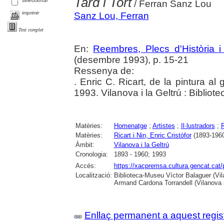
Tard i Tort
seleccionar
/ Ferran Sanz Lou
imprimir
Sanz Lou, Ferran
Text complet
En:
Reembres, Plecs d'Història i 
(desembre 1993), p. 15-21
Ressenya de:
. Enric C. Ricart, de la pintura al
1993. Vilanova i la Geltrú : Biblio
Matèries:
Homenatge
;
Artistes
;
Il·lustradors
;
Matèries:
Ricart i Nin, Enric Cristòfor
(1893-196
Àmbit:
Vilanova i la Geltrú
Cronologia:
1893 - 1960; 1993
Accés:
https://xacpremsa.cultura.gencat.ca
Localització:
Biblioteca-Museu Víctor Balaguer (Vilan
Armand Cardona Torrandell (Vilanova i
Enllaç permanent a aquest regis