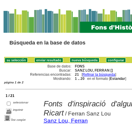
Búsqueda en la base de datos
Base de datos:
FONS
Buscar:
SANZ LOU, FERRAN []
Referencias encontradas:
21
[
Refinar la búsqueda
]
Mostrando:
1 .. 20
en el formato [
Estandar
]
página 1 de 2
1 / 21
Fonts d'inspiració d'alg
seleccionar
imprimir
Ricart
/ Ferran Sanz Lou
Sanz Lou, Ferran
Text complet