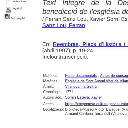
Text íntegre de la De
seleccionar
imprimir
benedicció de l'església d
/ Ferran Sanz Lou, Xavier Sorní E
Text complet
Sanz Lou, Ferran
En:
Reembres, Plecs d'Història i 
(abril 1997), p. 19-24
Inclou transcripció.
Matèries:
Fonts documentals
;
Actes de consag
Matèries:
Església de Sant Antoni Abat de Vilano
Àmbit:
Vilanova i la Geltrú
Cronologia:
1771
Autors add.:
Sorní i Esteva, Xavier
Accés:
https://xacpremsa.cultura.gencat.ca
Localització:
Biblioteca-Museu Víctor Balaguer (Vilan
Armand Cardona Torrandell (Vilanova i