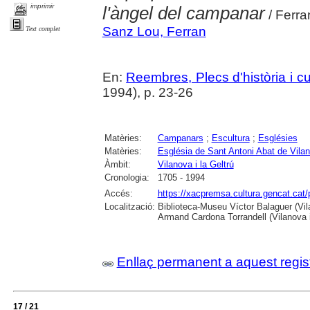
imprimir
l'àngel del campanar
/ Ferr
Sanz Lou, Ferran
Text complet
En:
Reembres, Plecs d'història i cu
1994), p. 23-26
Matèries:
Campanars
;
Escultura
;
Esglésies
Matèries:
Església de Sant Antoni Abat de Vilano
Àmbit:
Vilanova i la Geltrú
Cronologia:
1705 - 1994
Accés:
https://xacpremsa.cultura.gencat.ca
Localització:
Biblioteca-Museu Víctor Balaguer (Vilan
Armand Cardona Torrandell (Vilanova i
Enllaç permanent a aquest regis
17 / 21