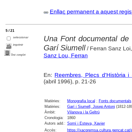
Enllaç permanent a aquest regis
5 / 21
Una Font documental de "D
seleccionar
imprimir
Garí Siumell
/ Ferran Sanz Loi,
Sanz Lou, Ferran
Text complet
En:
Reembres, Plecs d'Història i 
(abril 1996), p. 21-26
Matèries:
Monografia local
;
Fonts documentals
Matèries:
Garí i Siumell, Josep Antoni
(1812-18
Àmbit:
Vilanova i la Geltrú
Cronologia:
1860
Autors add.:
Sorní i Esteva, Xavier
Accés:
https://xacpremsa.cultura.gencat.ca