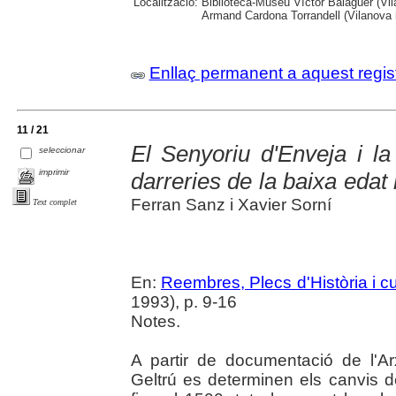
Localització:
Biblioteca-Museu Víctor Balaguer (Vilan
Armand Cardona Torrandell (Vilanova i
Enllaç permanent a aquest regis
11 / 21
El Senyoriu d'Enveja i la
seleccionar
imprimir
darreries de la baixa edat
Ferran Sanz i Xavier Sorní
Text complet
En:
Reembres, Plecs d'Història i cu
1993), p. 9-16
Notes.
A partir de documentació de l'A
Geltrú es determinen els canvis 