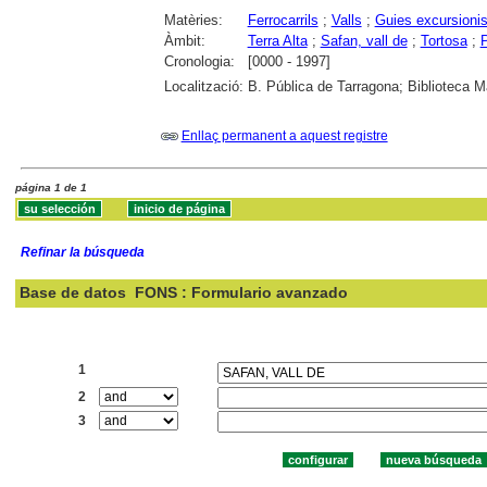
Matèries:
Ferrocarrils
;
Valls
;
Guies excursioni
Àmbit:
Terra Alta
;
Safan, vall de
;
Tortosa
;
P
Cronologia:
[0000 - 1997]
Localització:
B. Pública de Tarragona; Biblioteca M
Enllaç permanent a aquest registre
página 1 de 1
Refinar la búsqueda
Base de datos
FONS : Formulario avanzado
Buscar:
1
2
3