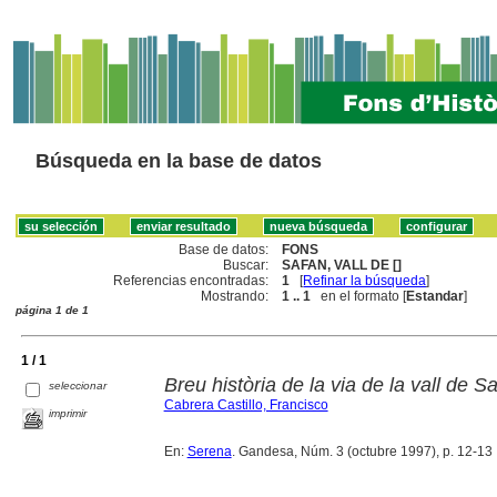
Búsqueda en la base de datos
Base de datos:
FONS
Buscar:
SAFAN, VALL DE []
Referencias encontradas:
1
[
Refinar la búsqueda
]
Mostrando:
1 .. 1
en el formato [
Estandar
]
página 1 de 1
1 / 1
Breu història de la via de la vall de S
seleccionar
Cabrera Castillo, Francisco
imprimir
En:
Serena
. Gandesa, Núm. 3 (octubre 1997), p. 12-13