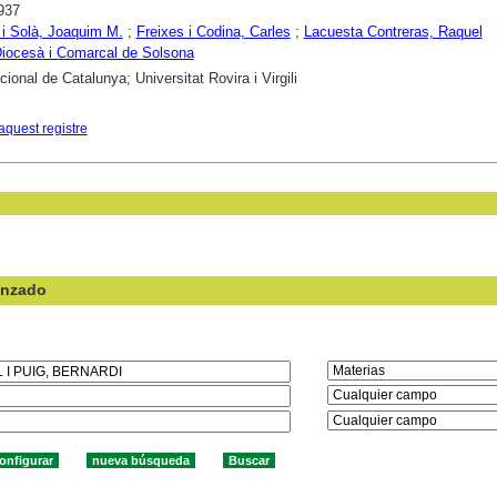
937
 i Solà, Joaquim M.
;
Freixes i Codina, Carles
;
Lacuesta Contreras, Raquel
iocesà i Comarcal de Solsona
ional de Catalunya; Universitat Rovira i Virgili
aquest registre
anzado
en el campo: