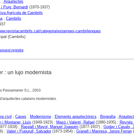
a
;
Arquitectes
 i Puig, Bernardí
(1870-1937)
iva Agrícola de Cambrils
na
;
Cambrils
937
www.revistacambrils.cat/categoria/estampes-cambrilenques
ipal (Cambrils)
aquest registre
: un lujo modernista
s Passamaner S.L., 2003
d'arquitectes catalans modernistes.
ra civil
;
Cases
;
Modernisme
;
Elements arquitectònics
;
Biografia
;
Arquitec
i Montaner, Lluís
(1849-1923) ;
Masó i Valentí, Rafael
(1880-1935) ;
Reynés 
877-1918) ;
Raspall i Mayol, Manuel Joaquim
(1877-1937) ;
Goday i Casals, 
6) ;
Valeri i Pupurull, Salvador
(1873-1954) ;
Granell i Manresa, Jeroni Ferran
(