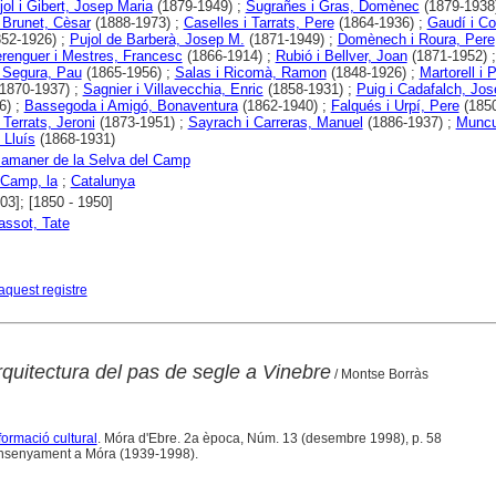
jol i Gibert, Josep Maria
(1879-1949) ;
Sugrañes i Gras, Domènec
(1879-1938)
i Brunet, Cèsar
(1888-1973) ;
Caselles i Tarrats, Pere
(1864-1936) ;
Gaudí i Co
52-1926) ;
Pujol de Barberà, Josep M.
(1871-1949) ;
Domènech i Roura, Pere
renguer i Mestres, Francesc
(1866-1914) ;
Rubió i Bellver, Joan
(1871-1952) ;
 Segura, Pau
(1865-1956) ;
Salas i Ricomà, Ramon
(1848-1926) ;
Martorell i 
1870-1937) ;
Sagnier i Villavecchia, Enric
(1858-1931) ;
Puig i Cadafalch, Jos
6) ;
Bassegoda i Amigó, Bonaventura
(1862-1940) ;
Falqués i Urpí, Pere
(1850
i Terrats, Jeroni
(1873-1951) ;
Sayrach i Carreras, Manuel
(1886-1937) ;
Muncun
 Lluís
(1868-1931)
amaner de la Selva del Camp
 Camp, la
;
Catalunya
03]; [1850 - 1950]
assot, Tate
aquest registre
quitectura del pas de segle a Vinebre
/ Montse Borràs
formació cultural
. Móra d'Ebre. 2a època, Núm. 13 (desembre 1998), p. 58
ensenyament a Móra (1939-1998).