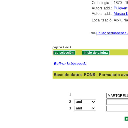
Cronologia:
1870 - 1
Autors add.:
Puigvert
Autors add.:
Museu D
Localització:
Arxiu Nac
Enllaç permanent a 
página 1 de 1
Refinar la búsqueda
Base de datos
FONS : Formulario av
Buscar:
1
2
3