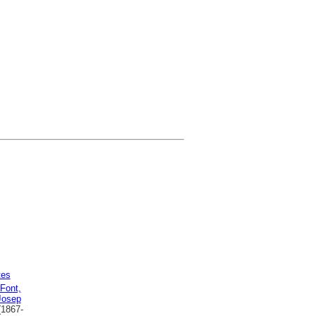
tes
Font,
Josep
1867-