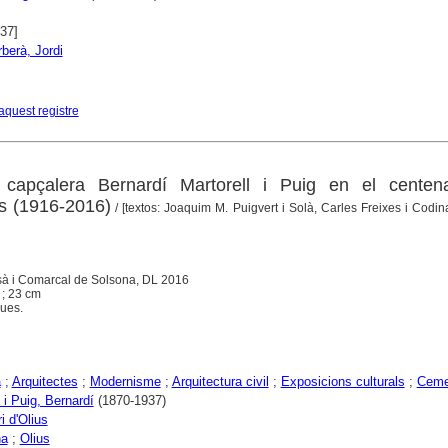
937]
berà, Jordi
aquest registre
e capçalera Bernardí Martorell i Puig en el centena
us (1916-2016)
/ [textos: Joaquim M. Puigvert i Solà, Carles Freixes i Codi
à i Comarcal de Solsona, DL 2016
) ; 23 cm
ques.
a
;
Arquitectes
;
Modernisme
;
Arquitectura civil
;
Exposicions culturals
;
Cemen
 i Puig, Bernardí
(1870-1937)
i d'Olius
na
;
Olius