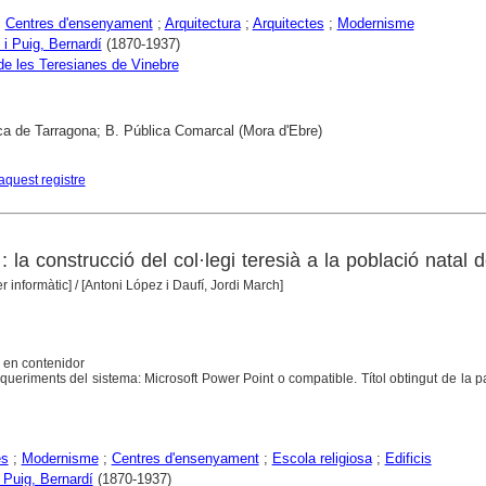
;
Centres d'ensenyament
;
Arquitectura
;
Arquitectes
;
Modernisme
 i Puig, Bernardí
(1870-1937)
 de les Teresianes de Vinebre
ca de Tarragona; B. Pública Comarcal (Mora d'Ebre)
aquest registre
: la construcció del col·legi teresià a la població natal 
er informàtic]
/ [Antoni López i Daufí, Jordi March]
 en contenidor
queriments del sistema: Microsoft Power Point o compatible. Títol obtingut de la p
es
;
Modernisme
;
Centres d'ensenyament
;
Escola religiosa
;
Edificis
i Puig, Bernardí
(1870-1937)