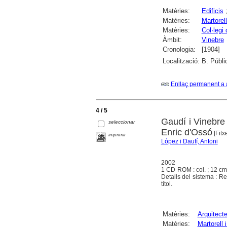
Matèries:
Edificis
Matèries:
Martorell
Matèries:
Col·legi
Àmbit:
Vinebre
Cronologia:
[1904]
Localització:
B. Públi
Enllaç permanent a 
4 / 5
Gaudí i Vinebre 
seleccionar
Enric d'Ossó
[Fitx
imprimir
López i Daufí, Antoni
2002
1 CD-ROM : col. ; 12 cm
Detalls del sistema : Re
títol.
Matèries:
Arquitect
Matèries:
Martorell 