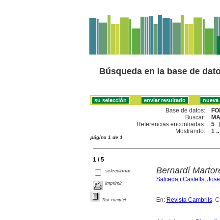
Búsqueda en la base de dat
Base de datos:
FO
Buscar:
MA
Referencias encontradas:
5
Mostrando:
1 ..
página 1 de 1
1 / 5
Bernardí Martore
seleccionar
Salceda i Castells, Jos
imprimir
En:
Revista Cambrils
. 
Text complet