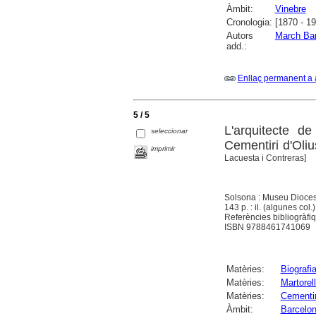
Àmbit:
Vinebre
Cronologia:
[1870 - 1
Autors
March Bar
add.:
Enllaç permanent a 
5 / 5
L'arquitecte d
seleccionar
Cementiri d'Oli
imprimir
Lacuesta i Contreras]
Solsona : Museu Dioces
143 p. : il. (algunes col.
Referències bibliogràfi
ISBN 9788461741069
Matèries:
Biografi
Matèries:
Martorell
Matèries:
Cementir
Àmbit:
Barcelo