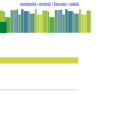
português
|
english
|
français
|
català