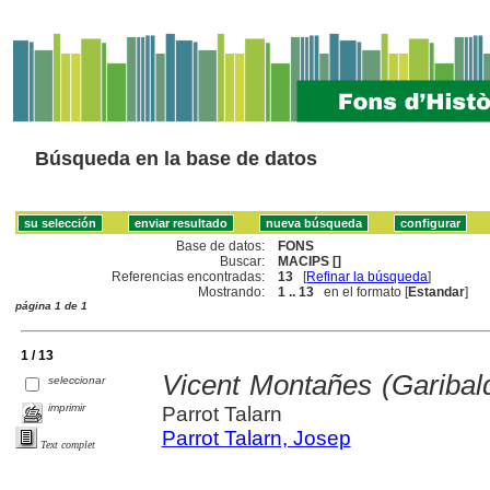
Búsqueda en la base de datos
Base de datos:
FONS
Buscar:
MACIPS []
Referencias encontradas:
13
[
Refinar la búsqueda
]
Mostrando:
1 .. 13
en el formato [
Estandar
]
página 1 de 1
1 / 13
Vicent Montañes (Garibald
seleccionar
imprimir
Parrot Talarn
Parrot Talarn, Josep
Text complet