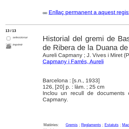
Enllaç permanent a aquest regis
13 / 13
Historial del gremi de B
seleccionar
imprimir
de Ribera de la Duana de 
Aureli Capmany ; J. Vives i Miret (P
Capmany i Farrés, Aureli
Barcelona : [s.n., 1933]
126, [20] p. : làm. ; 25 cm
Inclou un recull de documents 
Capmany.
Matèries:
Gremis
;
Reglaments
;
Estatuts
;
Mac