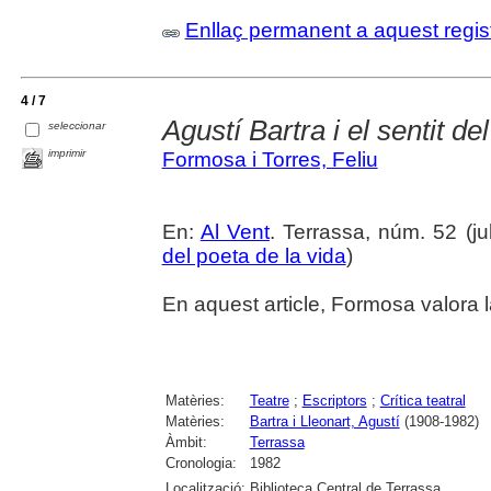
Enllaç permanent a aquest regis
4 / 7
Agustí Bartra i el sentit del
seleccionar
imprimir
Formosa i Torres, Feliu
En:
Al Vent
. Terrassa, núm. 52 (jul
del poeta de la vida
)
En aquest article, Formosa valora l
Matèries:
Teatre
;
Escriptors
;
Crítica teatral
Matèries:
Bartra i Lleonart, Agustí
(1908-1982)
Àmbit:
Terrassa
Cronologia:
1982
Localització:
Biblioteca Central de Terrassa