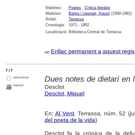
Matèries:
Poetes
;
Crítica literària
Matèries:
Bartra i Lleonart, Agustí
(1908-1982)
Àmbit:
Terrassa
Cronologia:
1971 - 1982
Localització:
Biblioteca Central de Terrassa
Enllaç permanent a aquest regis
7 / 7
Dues notes de dietari en l
seleccionar
imprimir
Desclot
Desclot, Miquel
En:
Al Vent
. Terrassa, núm. 52 (jul
del poeta de la vida
)
Desclot fa la crònica de la defu