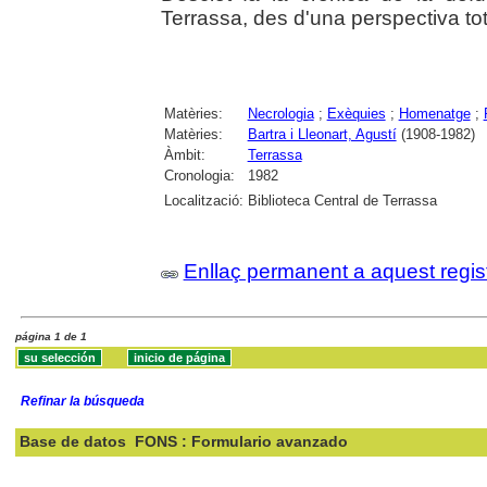
Terrassa, des d'una perspectiva to
Matèries:
Necrologia
;
Exèquies
;
Homenatge
;
Matèries:
Bartra i Lleonart, Agustí
(1908-1982)
Àmbit:
Terrassa
Cronologia:
1982
Localització:
Biblioteca Central de Terrassa
Enllaç permanent a aquest regis
página 1 de 1
Refinar la búsqueda
Base de datos
FONS : Formulario avanzado