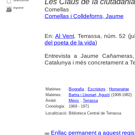
Les Claus de la ciutadani
seleccionar
imprimir
Comellas
Comellas i Colldeforns, Jaume
En:
Al Vent
. Terrassa, núm. 52 (jul
del poeta de la vida
)
Entrevista a Jaume Cañameras, a
Catalunya i més concretament a Te
Matèries:
Biografia
;
Escriptors
;
Homenatge
Matèries:
Bartra i Lleonart, Agustí
(1908-1982)
Àmbit:
Mèxic
;
Terrassa
Cronologia:
1969 - 1971
Localització:
Biblioteca Central de Terrassa
Enllaç permanent a aquest regis