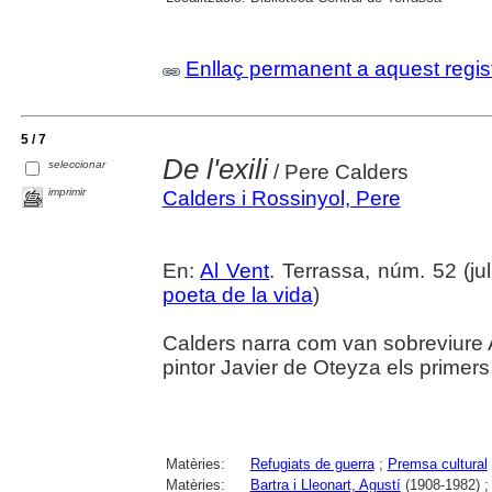
Enllaç permanent a aquest regis
5 / 7
De l'exili
seleccionar
/ Pere Calders
imprimir
Calders i Rossinyol, Pere
En:
Al Vent
. Terrassa, núm. 52 (juli
poeta de la vida
)
Calders narra com van sobreviure Ag
pintor Javier de Oteyza els primers 
Matèries:
Refugiats de guerra
;
Premsa cultural
Matèries:
Bartra i Lleonart, Agustí
(1908-1982) 