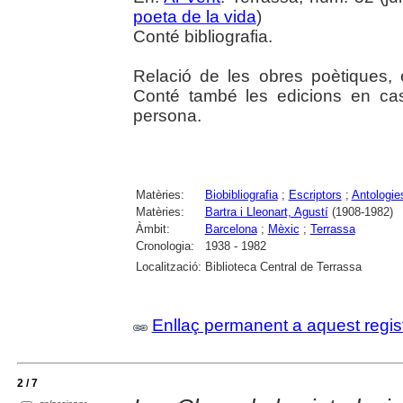
poeta de la vida
)
Conté bibliografia.
Relació de les obres poètiques, e
Conté també les edicions en cast
persona.
Matèries:
Biobibliografia
;
Escriptors
;
Antologie
Matèries:
Bartra i Lleonart, Agustí
(1908-1982)
Àmbit:
Barcelona
;
Mèxic
;
Terrassa
Cronologia:
1938 - 1982
Localització:
Biblioteca Central de Terrassa
Enllaç permanent a aquest regis
2 / 7