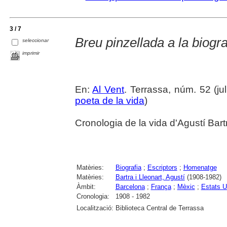
3 / 7
Breu pinzellada a la biogra
seleccionar
imprimir
En:
Al Vent
. Terrassa, núm. 52 (juli
poeta de la vida
)
Cronologia de la vida d'Agustí Bart
Matèries:
Biografia
;
Escriptors
;
Homenatge
Matèries:
Bartra i Lleonart, Agustí
(1908-1982)
Àmbit:
Barcelona
;
França
;
Mèxic
;
Estats U
Cronologia:
1908 - 1982
Localització:
Biblioteca Central de Terrassa