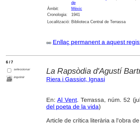
de
Àmbit:
Mèxic
Cronologia:
1941
Localització:
Biblioteca Central de Terrassa
Enllaç permanent a aquest regis
6 / 7
La Rapsòdia d'Agustí Bart
seleccionar
imprimir
Riera i Gassiot, Ignasi
En:
Al Vent
. Terrassa, núm. 52 (jul
del poeta de la vida
)
Article de crítica literària a l'obra de