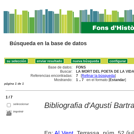
Búsqueda en la base de datos
Base de datos:
FONS
Buscar:
LA MORT DEL POETA DE LA VIDA 
Referencias encontradas:
7
[
Refinar la búsqueda
]
Mostrando:
1 .. 7
en el formato [
Estandar
]
página 1 de 1
1 / 7
Bibliografia d'Agustí Bartr
seleccionar
imprimir
En:
Al Vent
. Terrassa, núm. 52 (juli