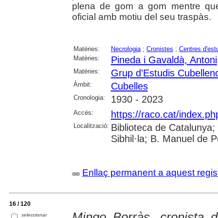
plena de gom a gom mentre que 
oficial amb motiu del seu traspàs.
Matèries:
Necrologia
;
Cronistes
;
Centres d'est
Matèries:
Pineda i Gavaldà, Antoni
Matèries:
Grup d'Estudis Cubellenc
Àmbit:
Cubelles
Cronologia:
1930 - 2023
Accés:
https://raco.cat/index.ph
Localització:
Biblioteca de Catalunya
Sibhil·la; B. Manuel de 
Enllaç permanent a aquest regis
16 / 120
Mingo Borràs, cronista d
seleccionar