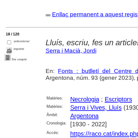
Enllaç permanent a aquest regis
18 / 120
Lluís, escriu, fes un article
seleccionar
imprimir
Serra i Macià, Jordi
Text complet
En:
Fonts : butlletí del Centre 
Argentona, núm. 93 (gener 2023), p. 
Matèries:
Necrologia
;
Escriptors
Matèries:
Serra i Vives, Lluís
(1930
Àmbit:
Argentona
Cronologia:
[1930 - 2022]
Accés:
https://raco.cat/index.ph