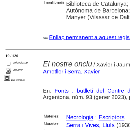
Localització:
Biblioteca de Catalunya;
Autònoma de Barcelona;
Manyer (Vilassar de Dalt)
Enllaç permanent a aquest regis
19 / 120
El nostre onclu
seleccionar
/ Xavier i Jaum
imprimir
Ametller i Serra, Xavier
Text complet
En:
Fonts : butlletí del Centre 
Argentona, núm. 93 (gener 2023), p. 
Matèries:
Necrologia
;
Escriptors
Matèries:
Serra i Vives, Lluís
(1930