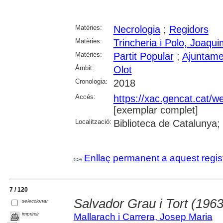
Matèries:
Necrologia
;
Regidors
Matèries:
Trincheria i Polo, Joaqu
Matèries:
Partit Popular
;
Ajuntame
Àmbit:
Olot
Cronologia:
2018
Accés:
https://xac.gencat.cat/
[exemplar complet]
Localització:
Biblioteca de Catalunya;
Enllaç permanent a aquest regis
7 / 120
Salvador Grau i Tort (196
seleccionar
imprimir
Mallarach i Carrera, Josep Maria