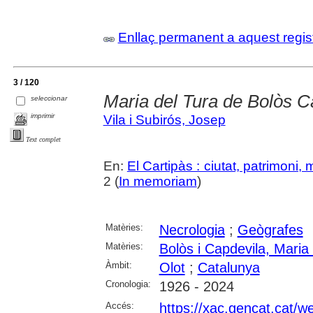
Enllaç permanent a aquest regis
3 / 120
Maria del Tura de Bolòs C
seleccionar
imprimir
Vila i Subirós, Josep
Text complet
En:
El Cartipàs : ciutat, patrimoni,
2 (
In memoriam
)
Matèries:
Necrologia
;
Geògrafes
Matèries:
Bolòs i Capdevila, Maria
Àmbit:
Olot
;
Catalunya
Cronologia:
1926 - 2024
Accés:
https://xac.gencat.cat/