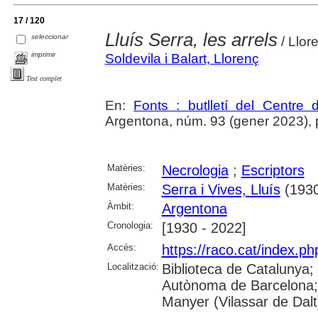
17 / 120
Lluís Serra, les arrels
seleccionar
/ Llore
imprimir
Soldevila i Balart, Llorenç
Text complet
En:
Fonts : butlletí del Centre 
Argentona, núm. 93 (gener 2023), p. 
Matèries:
Necrologia
;
Escriptors
Matèries:
Serra i Vives, Lluís
(1930
Àmbit:
Argentona
Cronologia:
[1930 - 2022]
Accés:
https://raco.cat/index.ph
Localització:
Biblioteca de Catalunya;
Autònoma de Barcelona;
Manyer (Vilassar de Dalt)