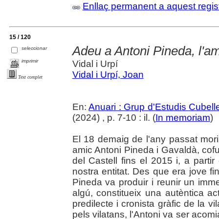
Enllaç permanent a aquest regis
15 / 120
Adeu a Antoni Pineda, l'ami
seleccionar
imprimir
Vidal i Urpí
Vidal i Urpí, Joan
Text complet
En:
Anuari : Grup d'Estudis Cubell
(2024) , p. 7-10 : il. (
In memoriam
)
El 18 demaig de l'any passat mori
amic Antoni Pineda i Gavaldà, cof
del Castell fins el 2015 i, a parti
nostra entitat. Des que era jove fi
Pineda va produir i reunir un imme
algú, constitueix una autèntica act
predilecte i cronista gràfic de la v
pels vilatans, l'Antoni va ser aco