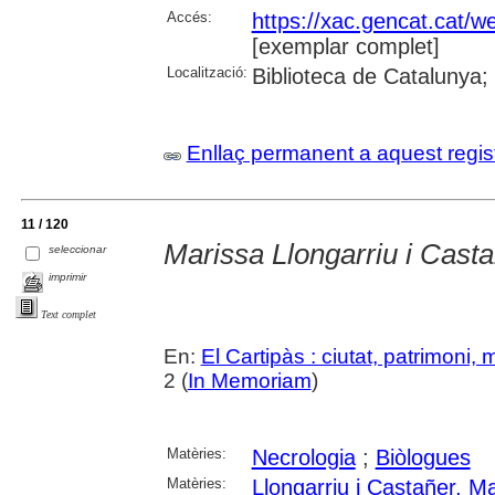
Accés:
https://xac.gencat.cat/
[exemplar complet]
Localització:
Biblioteca de Catalunya;
Enllaç permanent a aquest regis
11 / 120
Marissa Llongarriu i Cast
seleccionar
imprimir
Text complet
En:
El Cartipàs : ciutat, patrimoni,
2 (
In Memoriam
)
Matèries:
Necrologia
;
Biòlogues
Matèries:
Llongarriu i Castañer, M