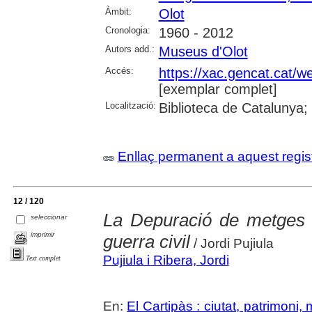
Àmbit:
Olot
Cronologia:
1960 - 2012
Autors add.:
Museus d'Olot
Accés:
https://xac.gencat.cat/
[exemplar complet]
Localització:
Biblioteca de Catalunya;
Enllaç permanent a aquest regis
12 / 120
La Depuració de metges 
seleccionar
imprimir
guerra civil
/ Jordi Pujiula
Pujiula i Ribera, Jordi
Text complet
En:
El Cartipàs : ciutat, patrimoni,