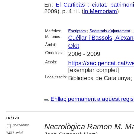
En:
El Cartipàs : ciutat, patrimo
2009), p. 4 : il. (
In Memoriam
)
Matèries:
Escriptors
;
Secretaris d'ajuntament
;
Matèries:
Cuéllar i Bassols, Alexa
Àmbit:
Olot
Cronologia:
2006 - 2009
Accés:
https://xac.gencat.cat/
[exemplar complet]
Localització:
Biblioteca de Catalunya;
Enllaç permanent a aquest regis
14 / 120
Necrològica Ramon M. Ma
seleccionar
imprimir