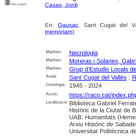
Casas, Jordi
Text complet
En:
Gausac
. Sant Cugat del V
memòriam
)
Matèries:
Necrologia
Matèries:
Moreras i Solanes, Gabri
Matèries:
Grup d'Estudis Locals de
Àmbit:
Sant Cugat del Vallès
;
R
Cronologia:
1945 - 2024
Accés:
https://raco.cat/index.
Localització:
Biblioteca Gabriel Ferrat
Històric de la Ciutat de 
UAB: Humanitats (Hemero
Arxiu Històric de Sabade
Universitat Politècnica de