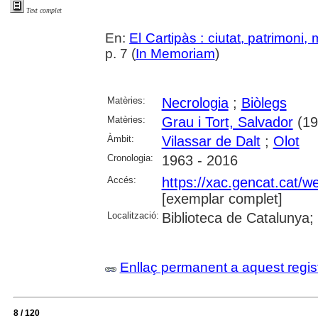
Text complet
En:
El Cartipàs : ciutat, patrimoni,
p. 7 (
In Memoriam
)
Matèries:
Necrologia
;
Biòlegs
Matèries:
Grau i Tort, Salvador
(19
Àmbit:
Vilassar de Dalt
;
Olot
Cronologia:
1963 - 2016
Accés:
https://xac.gencat.cat/
[exemplar complet]
Localització:
Biblioteca de Catalunya;
Enllaç permanent a aquest regis
8 / 120