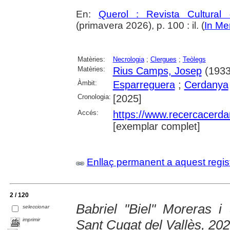
En:
Querol : Revista Cultural
(primavera 2026), p. 100 : il. (
In M
Matèries:
Necrologia
;
Clergues
;
Teòlegs
Matèries:
Rius Camps, Josep
(1933
Àmbit:
Esparreguera
;
Cerdanya
Cronologia:
[2025]
Accés:
https://www.recercacerdan
[exemplar complet]
Enllaç permanent a aquest regis
2 / 120
Babriel "Biel" Moreras i
seleccionar
imprimir
Sant Cugat del Vallès, 202