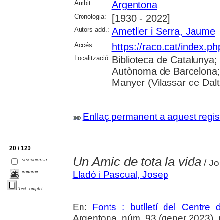
Àmbit:
Argentona
Cronologia:
[1930 - 2022]
Autors add.:
Ametller i Serra, Jaume
Accés:
https://raco.cat/index.ph
Localització:
Biblioteca de Catalunya;
Autònoma de Barcelona;
Manyer (Vilassar de Dalt)
Enllaç permanent a aquest regis
20 / 120
Un Amic de tota la vida
seleccionar
/ Jo
imprimir
Lladó i Pascual, Josep
Text complet
En:
Fonts : butlletí del Centre 
Argentona, núm. 93 (gener 2023), p. 