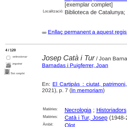
[exemplar complet]
Localització:
Biblioteca de Catalunya;
Enllaç permanent a aquest regis
4 / 120
Josep Catà i Tur
seleccionar
/ Joan Barn
imprimir
Barnadas i Puigferrer, Joan
Text complet
En:
El Cartipàs : ciutat, patrimon
2021), p. 7 (
In memoriam
)
Matèries:
Necrologia
;
Historiadors
Matèries:
Catà i Tur, Josep
(1948-
Àmbit:
Olot