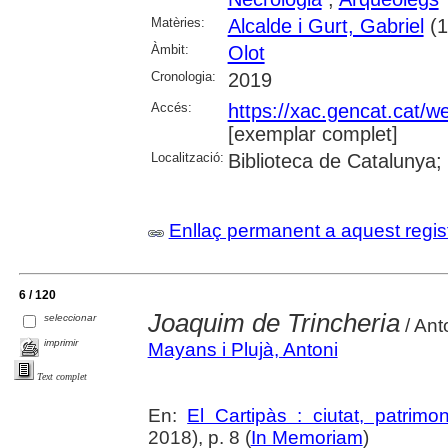
Matèries:
Alcalde i Gurt, Gabriel
(1
Àmbit:
Olot
Cronologia:
2019
Accés:
https://xac.gencat.cat/
[exemplar complet]
Localització:
Biblioteca de Catalunya;
Enllaç permanent a aquest regis
6 / 120
Joaquim de Trincheria
seleccionar
/ Ant
imprimir
Mayans i Plujà, Antoni
Text complet
En:
El Cartipàs : ciutat, patrimo
2018), p. 8 (
In Memoriam
)