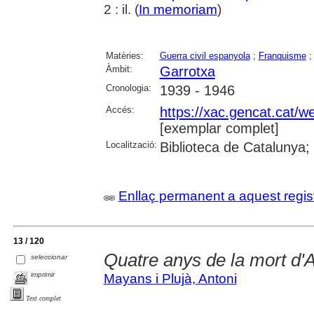
2 : il. (
In memoriam
)
Matèries:
Guerra civil espanyola
;
Franquisme
Àmbit:
Garrotxa
Cronologia:
1939 - 1946
Accés:
https://xac.gencat.cat/
[exemplar complet]
Localització:
Biblioteca de Catalunya;
Enllaç permanent a aquest regis
13 / 120
Quatre anys de la mort d'
seleccionar
imprimir
Mayans i Plujà, Antoni
Text complet