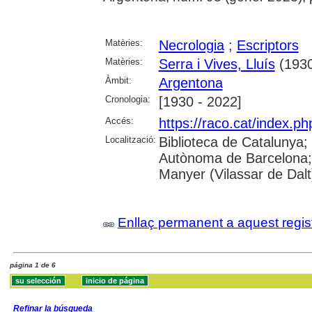
Matèries:
Necrologia
;
Escriptors
Matèries:
Serra i Vives, Lluís
(1930
Àmbit:
Argentona
Cronologia:
[1930 - 2022]
Accés:
https://raco.cat/index.ph
Localització:
Biblioteca de Catalunya;
Autònoma de Barcelona;
Manyer (Vilassar de Dalt)
Enllaç permanent a aquest regis
página 1 de 6
Refinar la búsqueda