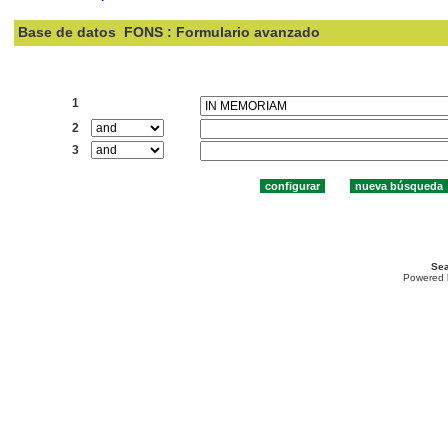
Base de datos
FONS : Formulario avanzado
Buscar:
1
2
3
Sea
Powered