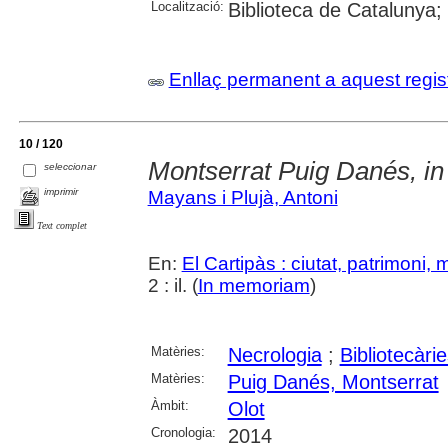
Localització:
Biblioteca de Catalunya;
Enllaç permanent a aquest regis
10 / 120
Montserrat Puig Danés, 
seleccionar
imprimir
Mayans i Plujà, Antoni
Text complet
En:
El Cartipàs : ciutat, patrimoni,
2 : il. (
In memoriam
)
Matèries:
Necrologia
;
Bibliotecàri
Matèries:
Puig Danés, Montserrat
Àmbit:
Olot
Cronologia:
2014