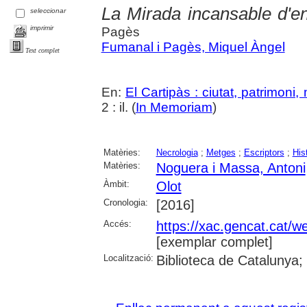
La Mirada incansable d'e
seleccionar
imprimir
Pagès
Fumanal i Pagès, Miquel Àngel
Text complet
En:
El Cartipàs : ciutat, patrimoni
2 : il. (
In Memoriam
)
Matèries:
Necrologia
;
Metges
;
Escriptors
;
His
Matèries:
Noguera i Massa, Antoni
Àmbit:
Olot
Cronologia:
[2016]
Accés:
https://xac.gencat.cat/
[exemplar complet]
Localització:
Biblioteca de Catalunya;