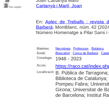
Joan Cartanyà Martí
Cartanyà i Martí, Joan
Text complet
En:
Aplec de Treballs : revista
Barberà
. Montblanc, núm. 42 (2024
Número Homenatge a Pilar Sans i O
Matèries:
Necrologia
;
Professors
;
Botànics
Àmbit:
Blancafort
;
Conca de Barberà
;
Catal
Cronologia:
1948 - 2023
Accés:
https://raco.cat/index.ph
Localització:
B. Pública de Tarragona
Biblioteca de Catalunya; U
Pompeu Fabra; Universita
Girona; Universitat de Ba
de Barcelona; Institut R