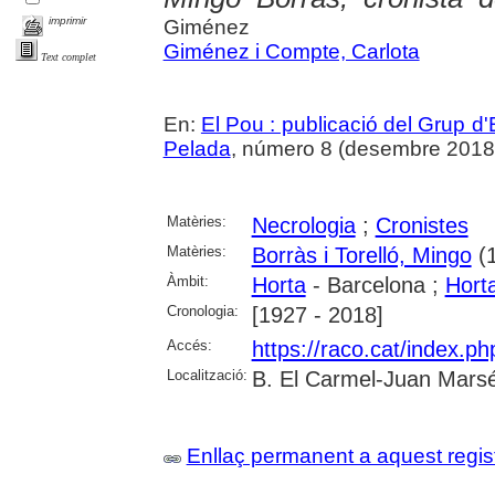
imprimir
Giménez
Giménez i Compte, Carlota
Text complet
En:
El Pou : publicació del Grup d'
Pelada
, número 8 (desembre 2018), 
Matèries:
Necrologia
;
Cronistes
Matèries:
Borràs i Torelló, Mingo
(1
Àmbit:
Horta
- Barcelona ;
Hort
Cronologia:
[1927 - 2018]
Accés:
https://raco.cat/index.p
Localització:
B. El Carmel-Juan Marsé
Enllaç permanent a aquest regis