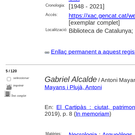
Cronologia:
[1948 - 2021]
Accés:
https://xac.gencat.cat/
[exemplar complet]
Localització:
Biblioteca de Catalunya;
Enllaç permanent a aquest regis
5 / 120
Gabriel Alcalde
seleccionar
/ Antoni Maya
imprimir
Mayans i Plujà, Antoni
Text complet
En:
El Cartipàs : ciutat, patrimo
2019), p. 8 (
In memoriam
)
Matèries:
Necrologia
;
Arqueòlegs