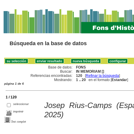
Búsqueda en la base de datos
Base de datos:
FONS
Buscar:
IN MEMORIAM []
Referencias encontradas:
120
[
Refinar la búsqueda
]
Mostrando:
1 .. 20
en el formato [
Estandar
]
página 1 de 6
1 / 120
Josep Rius-Camps (Espa
seleccionar
imprimir
2025)
Text complet