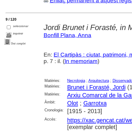
Enllaç permanent a aquest regis
9 / 120
Jordi Brunet i Forasté, i
seleccionar
imprimir
Bonfill Plana, Anna
Text complet
En:
El Cartipàs : ciutat, patrimoni,
p. 7 : il. (
In memoriam
)
Matèries:
Necrologia
;
Arquitectura
;
Dissenyado
Matèries:
Brunet i Forasté, Jordi
(1
Matèries:
Arxiu Comarcal de la Ga
Àmbit:
Olot
;
Garrotxa
Cronologia:
[1915 - 2013]
Accés:
https://xac.gencat.cat/
[exemplar complet]