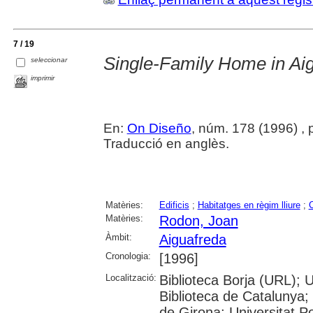
7 / 19
Single-Family Home in Ai
seleccionar
imprimir
En:
On Diseño
, núm. 178 (1996) , p.
Traducció en anglès.
Matèries:
Edificis
;
Habitatges en règim lliure
;
Matèries:
Rodon, Joan
Àmbit:
Aiguafreda
Cronologia:
[1996]
Localització:
Biblioteca Borja (URL); 
Biblioteca de Catalunya; 
de Girona; Universitat P