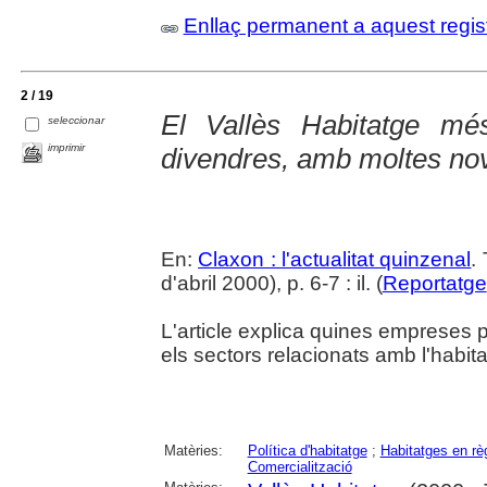
Enllaç permanent a aquest regis
2 / 19
El Vallès Habitatge mé
seleccionar
imprimir
divendres, amb moltes no
En:
Claxon : l'actualitat quinzenal
.
d'abril 2000), p. 6-7 : il. (
Reportatge
L'article explica quines empreses pa
els sectors relacionats amb l'habita
Matèries:
Política d'habitatge
;
Habitatges en règ
Comercialització