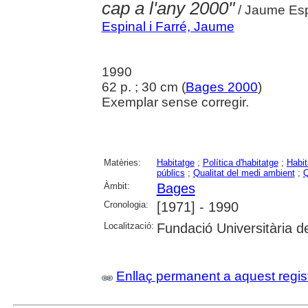
cap a l'any 2000"
/ Jaume Espi
Espinal i Farré, Jaume
1990
62 p. ; 30 cm (
Bages 2000
)
Exemplar sense corregir.
Matèries:
Habitatge
;
Política d'habitatge
;
Habit
públics
;
Qualitat del medi ambient
;
Q
Àmbit:
Bages
Cronologia:
[1971] - 1990
Localització:
Fundació Universitària
Enllaç permanent a aquest regis