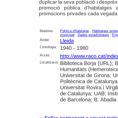
duplicar la seva població i després
promoció pública d'habitatges 
promocions privades cada vegada 
Matèries:
Política d'habitatge
;
Habitatges prote
municipal
;
Dades estadístiques
;
Emp
Àmbit:
Lleida
Cronologia:
1940 - 1980
Accés:
http://www.raco.cat/ind
Localització:
Biblioteca Borja (URL); 
Humanitats (Hemeroteca)
Universitat de Girona; Un
Politècnica de Catalunya
Universitat Rovira i Virgi
de Catalunya; UAB: Insti
de Barcelona; B. Abadia
Enllaç permanent a aquest regis