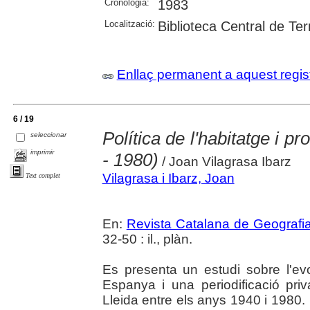
Cronologia:
1983
Localització:
Biblioteca Central de Te
Enllaç permanent a aquest regis
6 / 19
Política de l'habitatge i p
seleccionar
imprimir
- 1980)
/ Joan Vilagrasa Ibarz
Vilagrasa i Ibarz, Joan
Text complet
En:
Revista Catalana de Geografi
32-50 : il., plàn.
Es presenta un estudi sobre l'evo
Espanya i una periodificació pri
Lleida entre els anys 1940 i 1980