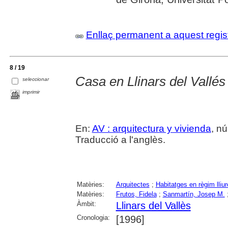
Enllaç permanent a aquest regis
8 / 19
Casa en Llinars del Vallés
seleccionar
imprimir
En:
AV : arquitectura y vivienda
, nú
Traducció a l'anglès.
Matèries:
Arquitectes
;
Habitatges en règim lliur
Matèries:
Frutos, Fidela
;
Sanmartín, Josep M.
Àmbit:
Llinars del Vallès
Cronologia:
[1996]