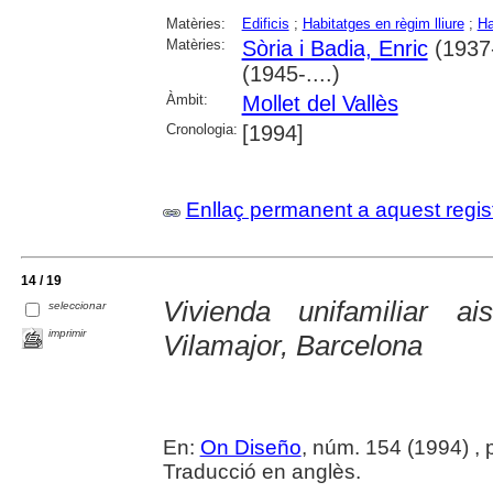
Matèries:
Edificis
;
Habitatges en règim lliure
;
Ha
Matèries:
Sòria i Badia, Enric
(1937-
(1945-....)
Àmbit:
Mollet del Vallès
Cronologia:
[1994]
Enllaç permanent a aquest regis
14 / 19
Vivienda unifamiliar 
seleccionar
imprimir
Vilamajor, Barcelona
En:
On Diseño
, núm. 154 (1994) , p.
Traducció en anglès.