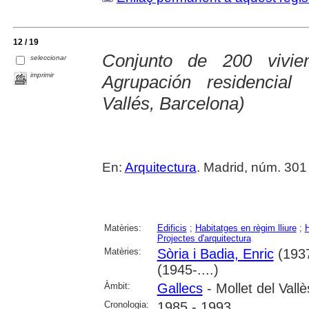
12 / 19
Conjunto de 200 vivien
seleccionar
imprimir
Agrupación residencial
Vallés, Barcelona)
En:
Arquitectura
. Madrid, núm. 301 (
Matèries:
Edificis
;
Habitatges en règim lliure
;
H
Projectes d'arquitectura
Matèries:
Sòria i Badia, Enric
(1937
(1945-....)
Àmbit:
Gallecs
- Mollet del Vallè
Cronologia:
1985 - 1993