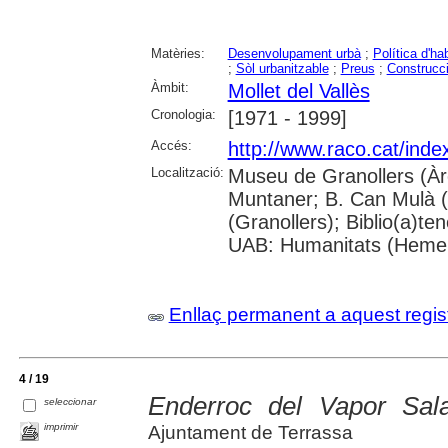
Matèries:
Desenvolupament urbà
;
Política d'ha
;
Sòl urbanitzable
;
Preus
;
Construcci
Àmbit:
Mollet del Vallès
Cronologia:
[1971 - 1999]
Accés:
http://www.raco.cat/inde
Localització:
Museu de Granollers (Àre
Muntaner; B. Can Mulà (M
(Granollers); Biblio(a)t
UAB: Humanitats (Hemero
Enllaç permanent a aquest regis
4 / 19
Enderroc del Vapor Sal
seleccionar
imprimir
Ajuntament de Terrassa