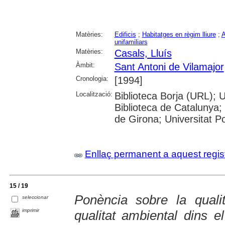
Matèries:
Edificis
;
Habitatges en règim lliure
;
A
unifamiliars
Matèries:
Casals, Lluís
Àmbit:
Sant Antoni de Vilamajor
Cronologia:
[1994]
Localització:
Biblioteca Borja (URL); 
Biblioteca de Catalunya; 
de Girona; Universitat P
Enllaç permanent a aquest regis
15 / 19
Ponència sobre la qualit
seleccionar
imprimir
qualitat ambiental dins e