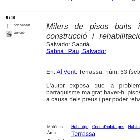
5 / 19
Milers de pisos buits 
seleccionar
imprimir
construcció i rehabilitac
Salvador Sabrià
Sabrià i Pau, Salvador
En:
Al Vent
. Terrassa, núm. 63 (sete
L'autor exposa que la problemà
barraquisme malgrat haver-hi pisos 
a causa dels preus i per poder rehabi
Matèries:
Habitatge
;
Cens d'habitatges
;
Habita
Àmbit:
Terrassa