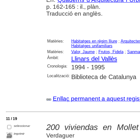
p. 162-165 : il., plàn.
Traducció en anglès.
Matèries:
Habitatges en règim lliure
;
Arquitecte
Habitatges unifamiliars
Matèries:
Valor, Jaume
;
Frutos, Fidela
;
Sanmar
Àmbit:
Llinars del Vallès
Cronologia:
1994 - 1995
Localització:
Biblioteca de Catalunya
Enllaç permanent a aquest regis
11 / 19
200 viviendas en Mollet
seleccionar
imprimir
Verdaguer