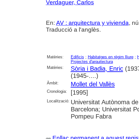
Verdaguer, Carlos
En:
AV : arquitectura y vivienda
, nú
Traducció a l'anglès.
Matèries:
Edificis
;
Habitatges en règim lliure
;
H
Projectes d'arquitectura
Matèries:
Sòria i Badia, Enric
(1937
(1945-....)
Àmbit:
Mollet del Vallès
Cronologia:
[1995]
Localització:
Universitat Autònoma de 
Barcelona; Universitat Po
Pompeu Fabra
Enllaç permanent a aquest regis