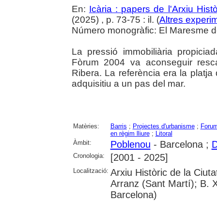
En:
Icària : papers de l'Arxiu His
(2025) , p. 73-75 : il. (
Altres experim
Número monogràfic: El Maresme del 
La pressió immobiliària propiciad
Fòrum 2004 va aconseguir rescat
Ribera. La referència era la platja
adquisitiu a un pas del mar.
Matèries:
Barris
;
Projectes d'urbanisme
;
Forum
en règim lliure
;
Litoral
Àmbit:
Poblenou
- Barcelona ;
D
Cronologia:
[2001 - 2025]
Localització:
Arxiu Històric de la Ciu
Arranz (Sant Martí); B. 
Barcelona)