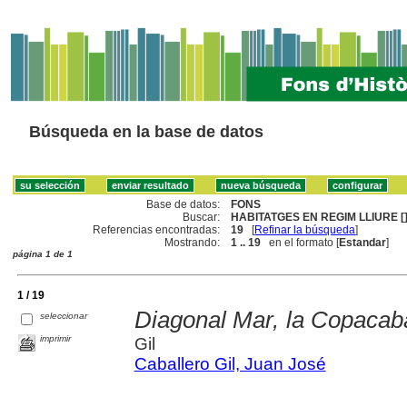
Búsqueda en la base de datos
Base de datos:
FONS
Buscar:
HABITATGES EN REGIM LLIURE [
Referencias encontradas:
19
[
Refinar la búsqueda
]
Mostrando:
1 .. 19
en el formato [
Estandar
]
página 1 de 1
1 / 19
Diagonal Mar, la Copacab
seleccionar
imprimir
Gil
Caballero Gil, Juan José