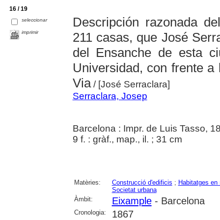
16 / 19
Descripción razonada del
seleccionar
imprimir
211 casas, que José Serra
del Ensanche de esta ci
Universidad, con frente a 
Via
/ [José Serraclara]
Serraclara, Josep
Barcelona : Impr. de Luis Tasso, 1
9 f. : gràf., map., il. ; 31 cm
Matèries:
Construcció d'edificis
;
Habitatges en r
Societat urbana
Àmbit:
Eixample
- Barcelona
Cronologia:
1867