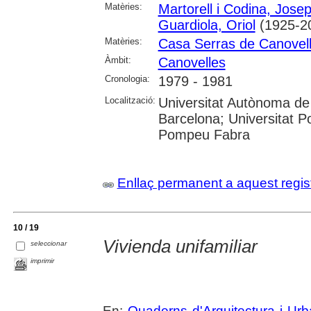
Matèries:
Martorell i Codina, Jose
Guardiola, Oriol
(1925-2
Matèries:
Casa Serras de Canovel
Àmbit:
Canovelles
Cronologia:
1979 - 1981
Localització:
Universitat Autònoma de 
Barcelona; Universitat Po
Pompeu Fabra
Enllaç permanent a aquest regis
10 / 19
Vivienda unifamiliar
seleccionar
imprimir
En:
Quaderns d'Arquitectura i Ur