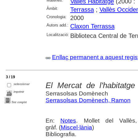
Matèries:
Vallès Habitatge
(2000 : 
Àmbit:
Terrassa
;
Vallès Occiden
Cronologia:
2000
Autors add.:
Claxon Terrassa
Localització:
Biblioteca Central de Te
Enllaç permanent a aquest regis
3 / 19
El Mercat de l'habitatge
seleccionar
imprimir
Serrasolsas Domènech
Serrasolsas Domènech, Ramon
Text complet
En:
Notes
. Mollet del Vallè
gràf. (
Miscel·lània
)
Bibliografia.