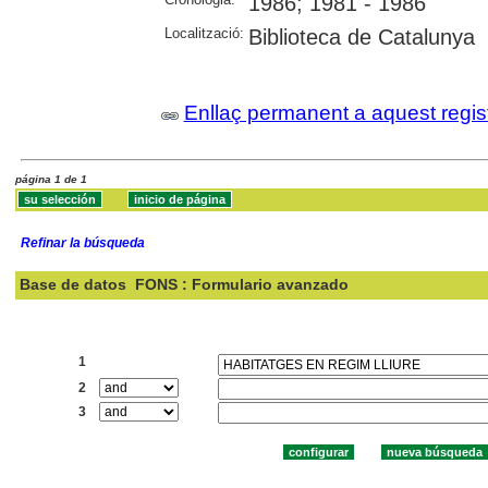
1986; 1981 - 1986
Localització:
Biblioteca de Catalunya
Enllaç permanent a aquest regis
página 1 de 1
Refinar la búsqueda
Base de datos
FONS : Formulario avanzado
Buscar:
1
2
3