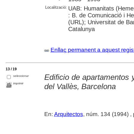
Localització:
UAB: Humanitats (Hemer
: B. de Comunicació i He
(URL); Universitat de Bar
Catalunya
Enllaç permanent a aquest regis
13 / 19
Edificio de apartamentos y
seleccionar
imprimir
del Vallès, Barcelona
En:
Arquitectos
, núm. 134 (1994) , p