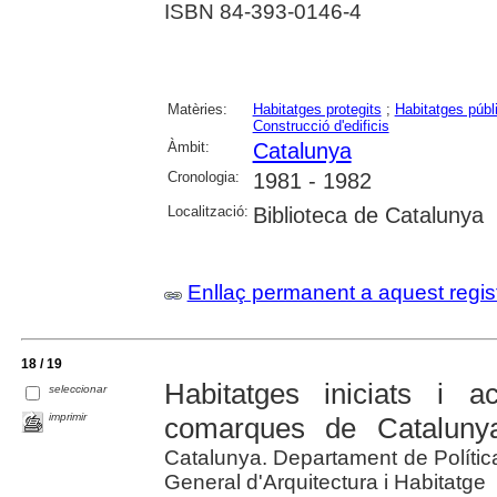
ISBN 84-393-0146-4
Matèries:
Habitatges protegits
;
Habitatges públ
Construcció d'edificis
Àmbit:
Catalunya
Cronologia:
1981 - 1982
Localització:
Biblioteca de Catalunya
Enllaç permanent a aquest regis
18 / 19
Habitatges iniciats i 
seleccionar
imprimir
comarques de Catalunya
Catalunya. Departament de Política 
General d'Arquitectura i Habitatge