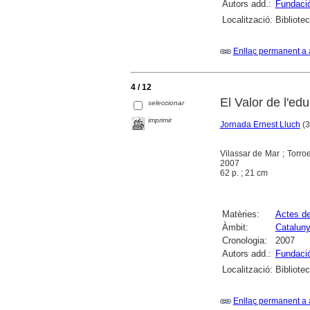
Autors add.:
Fundació
Localització:
Bibliote
Enllaç permanent a 
4 / 12
El Valor de l'ed
seleccionar
imprimir
Jornada Ernest Lluch
(3
Vilassar de Mar ; Torro
2007
62 p. ; 21 cm
Matèries:
Actes d
Àmbit:
Catalun
Cronologia:
2007
Autors add.:
Fundació
Localització:
Bibliote
Enllaç permanent a 