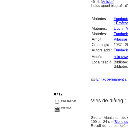
46 : il. (
Articles
)
Inclou apunt biogràfic d
Matèries:
Fundaci
;
Profes
Matèries:
Lluch i 
Matèries:
Fundació
Àmbit:
Vilassar
Cronologia:
1937 - 2
Autors add.:
Fundació
Accés:
http://w
Localització:
Bibliote
Bibliote
Enllaç permanent a 
8 / 12
Vies de diàleg 
seleccionar
imprimir
Girona : Ajuntament de 
109 p. ; 24 cm (
Bibliotec
Recull de les conferèn