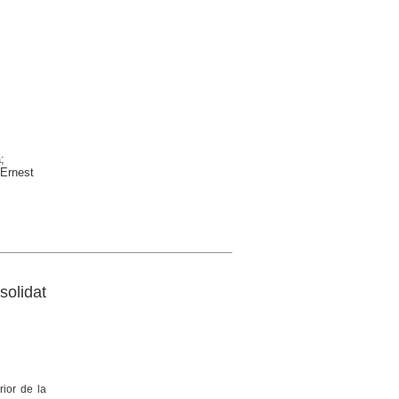
;
 Ernest
solidat
rior de la