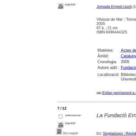
imprimir
Jornada Ernest Lluch
(1
Vilassar de Mar ; Torro
2005
87 p. ; 21 cm
ISBN 8496444325
Matèries:
Actes d
Àmbit:
Catalun
Cronologia:
2005
Autors add.:
Fundació
Localització:
Bibliote
Universi
Enllaç permanent a 
7 / 12
La Fundació Ern
seleccionar
imprimir
En:
Singladures : Revista
Text complet