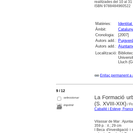
realitzades del 10 al 31
ISBN 9788484960522
Matèries:
Identitat
Àmbit:
Catalun
Cronologia:
[2007]
Autors add.:
Puigverd
Autors add.:
Ajuntame
Localització:
Bibliote
Universi
Lluch (G
Enllaç permanent a 
9 / 12
La Formació urb
seleccionar
(S. XVIII-XIX)
/ Fr
imprimir
Caballé i Esteve, Franc
Vilassar de Mar : Ajunt
359 p. : il.; 29 cm
I Beca d'investigació i