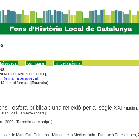
os
NS
NDACIO ERNEST LLUCH []
[
Refinar la búsqueda
]
. 12
en el formato [
Estandar
]
ons i esfera pública : una reflexió per al segle XXI
/ [Lluís 
 Juan José Tamayo-Acosta]
a : 2009 : Torroella de Montgrí )
Vilassar de Mar : Can Quintana - Museu de la Mediterrània : Fundació Ernest Lluch,