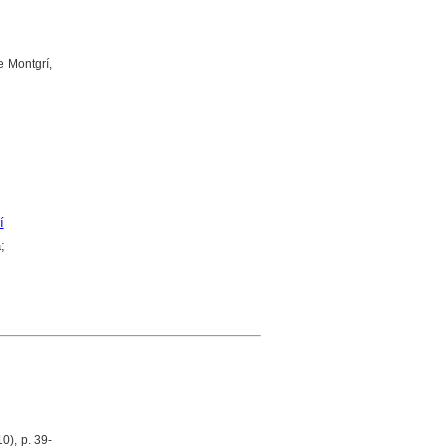
e Montgrí,
í
;
0), p. 39-