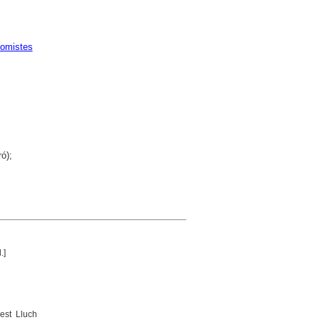
omistes
ó);
.]
est Lluch