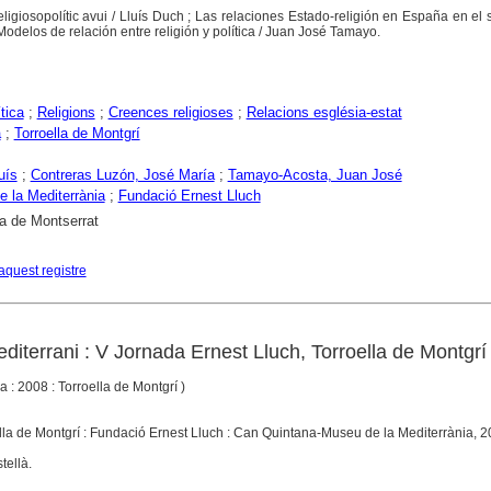
religiosopolític avui / Lluís Duch ; Las relaciones Estado-religión en España en el s
odelos de relación entre religión y política / Juan José Tamayo.
tica
;
Religions
;
Creences religioses
;
Relacions església-estat
a
;
Torroella de Montgrí
uís
;
Contreras Luzón, José María
;
Tamayo-Acosta, Juan José
 la Mediterrània
;
Fundació Ernest Lluch
a de Montserrat
aquest registre
editerrani : V Jornada Ernest Lluch, Torroella de Montgrí
a : 2008 : Torroella de Montgrí )
ella de Montgrí : Fundació Ernest Lluch : Can Quintana-Museu de la Mediterrània, 
tellà.