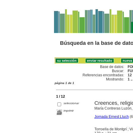
Búsqueda en la base de dat
Base de datos:
FO
Buscar:
FU
Referencias encontradas:
12
Mostrando:
1 .
página 1 de 1
1 / 12
Creences, religi
seleccionar
María Contreras Luzón,
imprimir
Jornada Ernest Lluch
(6
Torroella de Montgrí ; 