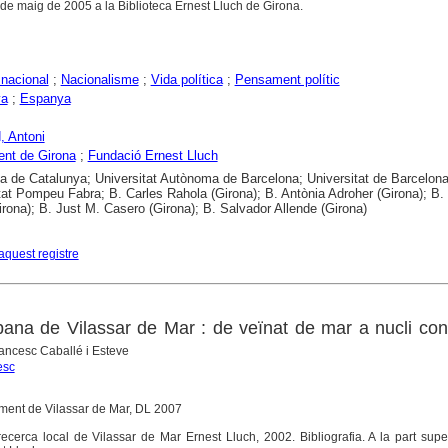
 de maig de 2005 a la Biblioteca Ernest Lluch de Girona.
 nacional
;
Nacionalisme
;
Vida política
;
Pensament polític
ya
;
Espanya
, Antoni
nt de Girona
;
Fundació Ernest Lluch
ca de Catalunya; Universitat Autònoma de Barcelona; Universitat de Barcelona
tat Pompeu Fabra; B. Carles Rahola (Girona); B. Antònia Adroher (Girona); B.
irona); B. Just M. Casero (Girona); B. Salvador Allende (Girona)
aquest registre
ana de Vilassar de Mar : de veïnat de mar a nucli con
ancesc Caballé i Esteve
esc
ament de Vilassar de Mar, DL 2007
 recerca local de Vilassar de Mar Ernest Lluch, 2002. Bibliografia. A la part supe