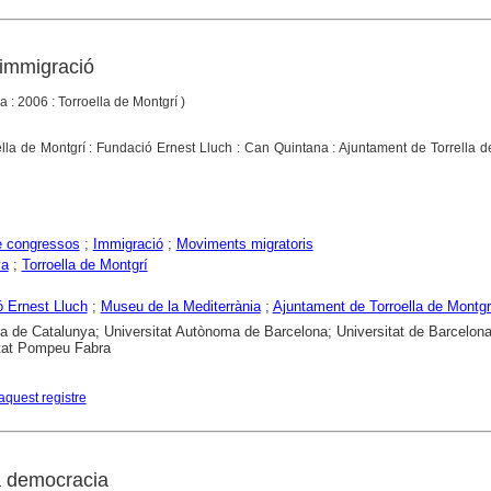
 immigració
a : 2006 : Torroella de Montgrí )
ella de Montgrí : Fundació Ernest Lluch : Can Quintana : Ajuntament de Torrella d
e congressos
;
Immigració
;
Moviments migratoris
ya
;
Torroella de Montgrí
 Ernest Lluch
;
Museu de la Mediterrània
;
Ajuntament de Torroella de Montgr
ca de Catalunya; Universitat Autònoma de Barcelona; Universitat de Barcelona
tat Pompeu Fabra
aquest registre
a democracia