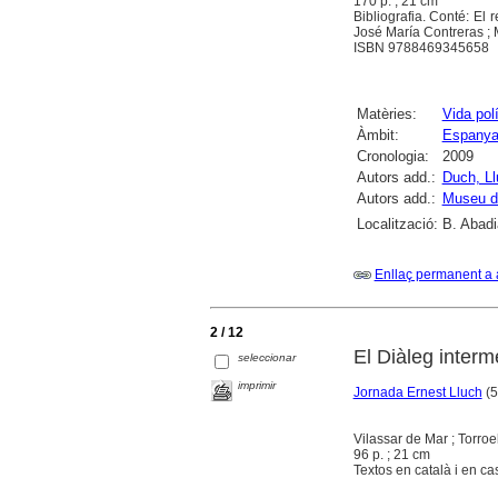
170 p. ; 21 cm
Bibliografia. Conté: El 
José María Contreras ; M
ISBN 9788469345658
Matèries:
Vida polí
Àmbit:
Espany
Cronologia:
2009
Autors add.:
Duch, Ll
Autors add.:
Museu de
Localització:
B. Abadi
Enllaç permanent a 
2 / 12
El Diàleg interm
seleccionar
imprimir
Jornada Ernest Lluch
(5
Vilassar de Mar ; Torro
96 p. ; 21 cm
Textos en català i en cas