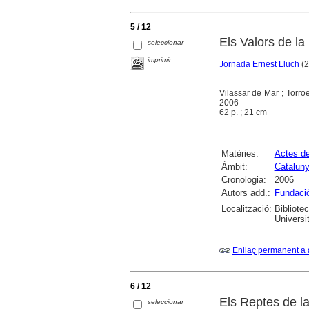
5 / 12
Els Valors de la
seleccionar
imprimir
Jornada Ernest Lluch
(2
Vilassar de Mar ; Torro
2006
62 p. ; 21 cm
Matèries:
Actes d
Àmbit:
Catalun
Cronologia:
2006
Autors add.:
Fundació
Localització:
Bibliote
Universi
Enllaç permanent a 
6 / 12
Els Reptes de l
seleccionar