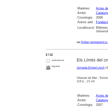
Matèries:
Actes d
Àmbit:
Catalun
Cronologia:
2008
Autors add.:
Fundació
Localització:
Bibliote
Universi
Enllaç permanent a 
3 / 12
Els Límits del cr
seleccionar
imprimir
Jornada Ernest Lluch
(4
Vilassar de Mar ; Torro
116 p. ; 21 cm
Matèries:
Actes d
Àmbit:
Catalun
Cronologia:
2007