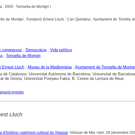
a : 2005 : Torroella de Montgrí )
ella de Montgrí : Fundació Ernest Lluch : Can Quintana : Ajuntament de Torrella d
e congressos
;
Democràcia
;
Vida política
ya
;
Torroella de Montgrí
 Ernest Lluch
;
Museu de la Mediterrània
;
Ajuntament de Torroella de Montgr
ca de Catalunya; Universitat Autònoma de Barcelona; Universitat de Barcelona
tat de Girona; Universitat Pompeu Fabra; B. Centre de Lectura de Reus
aquest registre
est Lluch
 d'història i patrimoni cultural de Vilassar
. Vilassar de Mar, núm. 28 (desembre 201