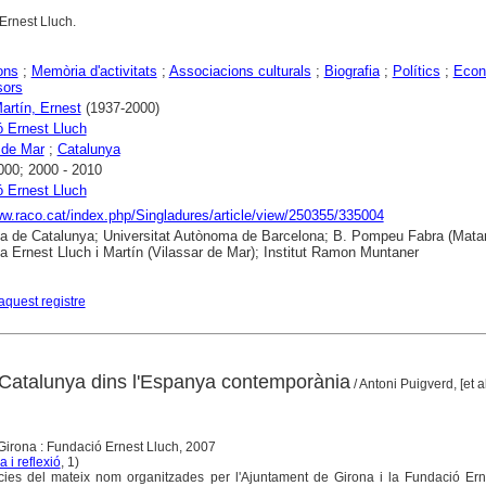
'Ernest Lluch.
ons
;
Memòria d'activitats
;
Associacions culturals
;
Biografia
;
Polítics
;
Econ
sors
Martín, Ernest
(1937-2000)
 Ernest Lluch
 de Mar
;
Catalunya
000; 2000 - 2010
 Ernest Lluch
ww.raco.cat/index.php/Singladures/article/view/250355/335004
ca de Catalunya; Universitat Autònoma de Barcelona; B. Pompeu Fabra (Matar
ca Ernest Lluch i Martín (Vilassar de Mar); Institut Ramon Muntaner
aquest registre
: Catalunya dins l'Espanya contemporània
/ Antoni Puigverd, [et al
Girona : Fundació Ernest Lluch, 2007
a i reflexió
, 1)
cies del mateix nom organitzades per l'Ajuntament de Girona i la Fundació Ern