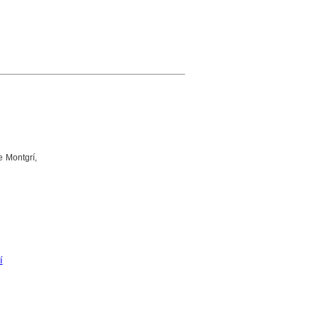
e Montgrí,
í