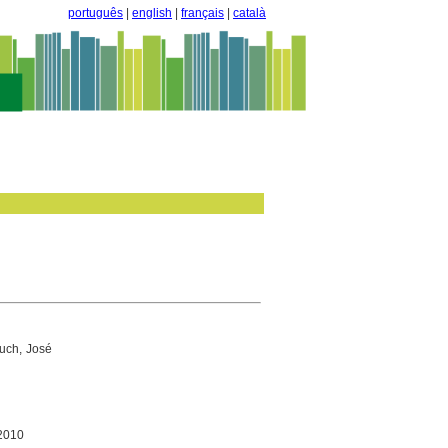
português
|
english
|
français
|
català
Duch, José
 2010