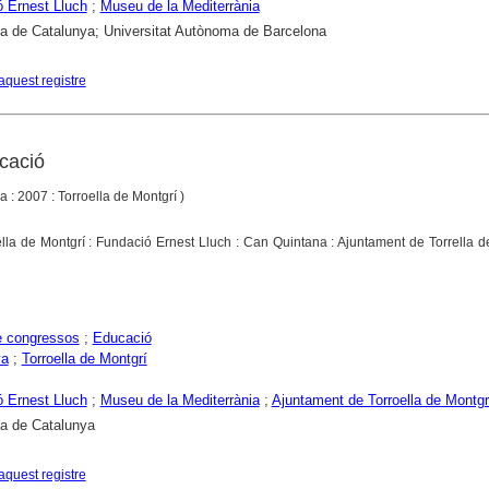
 Ernest Lluch
;
Museu de la Mediterrània
ca de Catalunya; Universitat Autònoma de Barcelona
aquest registre
ucació
a : 2007 : Torroella de Montgrí )
ella de Montgrí : Fundació Ernest Lluch : Can Quintana : Ajuntament de Torrella d
e congressos
;
Educació
ya
;
Torroella de Montgrí
 Ernest Lluch
;
Museu de la Mediterrània
;
Ajuntament de Torroella de Montgr
ca de Catalunya
aquest registre