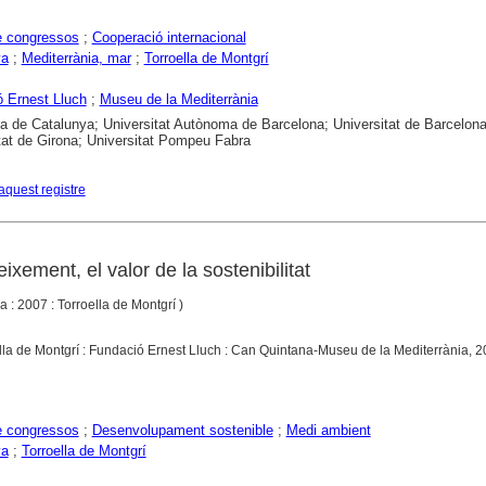
e congressos
;
Cooperació internacional
ya
;
Mediterrània, mar
;
Torroella de Montgrí
 Ernest Lluch
;
Museu de la Mediterrània
ca de Catalunya; Universitat Autònoma de Barcelona; Universitat de Barcelona
tat de Girona; Universitat Pompeu Fabra
aquest registre
eixement, el valor de la sostenibilitat
a : 2007 : Torroella de Montgrí )
ella de Montgrí : Fundació Ernest Lluch : Can Quintana-Museu de la Mediterrània, 
e congressos
;
Desenvolupament sostenible
;
Medi ambient
ya
;
Torroella de Montgrí