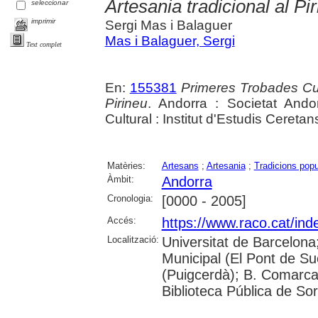
Artesania tradicional al Pi
seleccionar
imprimir
Sergi Mas i Balaguer
Mas i Balaguer, Sergi
Text complet
En:
155381
Primeres Trobades Cult
Pirineu
. Andorra : Societat Andor
Cultural : Institut d'Estudis Cereta
Matèries:
Artesans
;
Artesania
;
Tradicions popu
Àmbit:
Andorra
Cronologia:
[0000 - 2005]
Accés:
https://www.raco.cat/ind
Localització:
Universitat de Barcelona;
Municipal (El Pont de S
(Puigcerdà); B. Comarcal
Biblioteca Pública de Sor