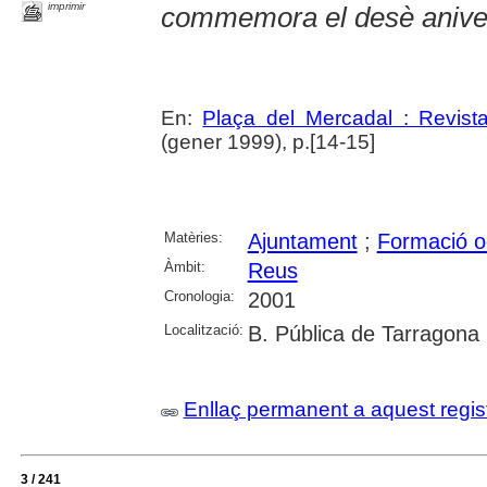
imprimir
commemora el desè anive
En:
Plaça del Mercadal : Revist
(gener 1999), p.[14-15]
Matèries:
Ajuntament
;
Formació o
Àmbit:
Reus
Cronologia:
2001
Localització:
B. Pública de Tarragona
Enllaç permanent a aquest regis
3 / 241