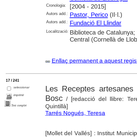
Cronologia:
[2004 - 2015]
Autors add.:
Pastor, Perico
(Il·l.)
Autors add.:
Fundació El Llindar
Localització:
Biblioteca de Catalunya; 
Central (Cornellà de Llo
Enllaç permanent a aquest regis
17 / 241
Les Receptes artesanes 
seleccionar
imprimir
Bosc
/ [redacció del llibre: T
Quintillà]
Text complet
Tarrés Nogués, Teresa
[Mollet del Vallés] : Institut Munic