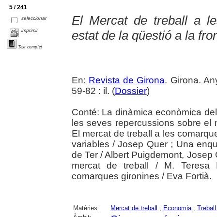
5 / 241
El Mercat de treball a l
seleccionar
imprimir
estat de la qüestió a la fr
Text complet
En:
Revista de Girona
. Girona. An
59-82 : il. (
Dossier
)
Conté: La dinàmica econòmica del
les seves repercussions sobre el m
El mercat de treball a les comarque
variables / Josep Quer ; Una enques
de Ter / Albert Puigdemont, Josep 
mercat de treball / M. Teresa
comarques gironines / Eva Fortià.
Matèries:
Mercat de treball
;
Economia
;
Treball