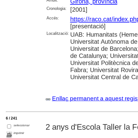
Àmbit:
Girona, província
Cronologia:
[2001]
Accés:
https://raco.cat/index.p
[presentació]
Localització:
UAB: Humanitats (Hemer
Universitat Autònoma de
Universitat de Barcelona;
de Catalunya; Universitat
Universitat Politècnica 
Fabra; Universitat Rovira 
Universitat Central de C
Enllaç permanent a aquest regis
6 / 241
2 anys d'Escola Taller la 
seleccionar
imprimir