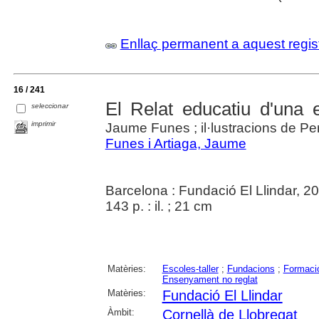
Enllaç permanent a aquest regis
16 / 241
El Relat educatiu d'una e
seleccionar
imprimir
Jaume Funes ; il·lustracions de Pe
Funes i Artiaga, Jaume
Barcelona : Fundació El Llindar, 2
143 p. : il. ; 21 cm
Matèries:
Escoles-taller
;
Fundacions
;
Formaci
Ensenyament no reglat
Matèries:
Fundació El Llindar
Àmbit:
Cornellà de Llobregat