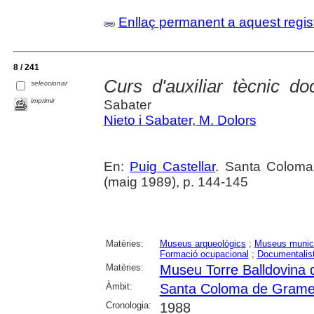
Enllaç permanent a aquest regis
8 / 241
Curs d'auxiliar tècnic do
seleccionar
imprimir
Sabater
Nieto i Sabater, M. Dolors
En:
Puig Castellar
. Santa Coloma
(maig 1989), p. 144-145
Matèries:
Museus arqueològics
;
Museus munic
Formació ocupacional
;
Documentalis
Matèries:
Museu Torre Balldovina
Àmbit:
Santa Coloma de Grame
Cronologia:
1988