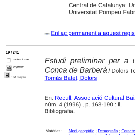
Central de Catalunya; Un
Universitat Pompeu Fab
Enllaç permanent a aquest regis
19 / 241
Estudi preliminar per a 
seleccionar
imprimir
Conca de Barberà
/ Dolors T
Tomàs Batet, Dolors
Text complet
En:
Recull. Associació Cultural Ba
núm. 4 (1996) , p. 163-190 : il.
Bibliografia.
Matèries:
Medi geogràfic
;
Demografia
;
Caracte