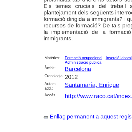
Els temes crucials del treball 
plantejament dels següents interro
formació dirigida a immigrants? i q
recursos de formació? De tals pre
la implementació de la formació 
immigrants.
Matèries:
Formació ocupacional
;
Inserció laboral
Administració pública
Àmbit:
Barcelona
Cronologia:
2012
Autors
Santamaría, Enrique
add.:
Accés:
http://www.raco.cat/index
Enllaç permanent a aquest regis