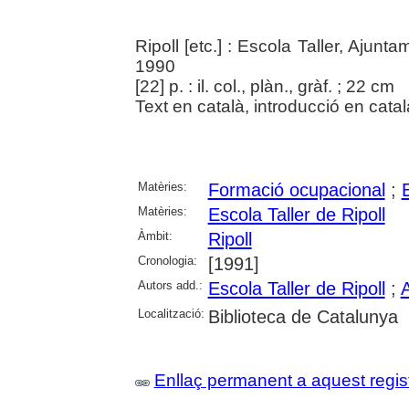
Ripoll [etc.] : Escola Taller, Ajunta
1990
[22] p. : il. col., plàn., gràf. ; 22 cm
Text en català, introducció en català
Matèries:
Formació ocupacional
;
Matèries:
Escola Taller de Ripoll
Àmbit:
Ripoll
Cronologia:
[1991]
Autors add.:
Escola Taller de Ripoll
;
A
Localització:
Biblioteca de Catalunya
Enllaç permanent a aquest regis