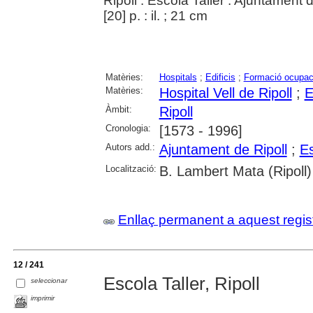
Ripoll : Escola Taller : Ajuntament 
[20] p. : il. ; 21 cm
Matèries:
Hospitals
;
Edificis
;
Formació ocupac
Matèries:
Hospital Vell de Ripoll
;
E
Àmbit:
Ripoll
Cronologia:
[1573 - 1996]
Autors add.:
Ajuntament de Ripoll
;
Es
Localització:
B. Lambert Mata (Ripoll)
Enllaç permanent a aquest regis
12 / 241
Escola Taller, Ripoll
seleccionar
imprimir