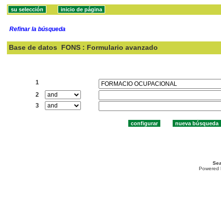
Refinar la búsqueda
Base de datos
FONS : Formulario avanzado
Buscar:
1
2
3
Sea
Powered