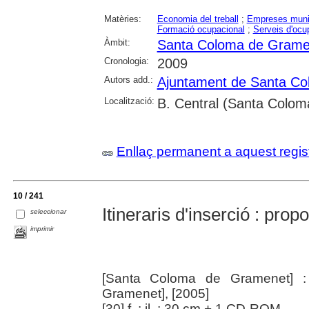
Matèries:
Economia del treball
;
Empreses muni
Formació ocupacional
;
Serveis d'ocu
Àmbit:
Santa Coloma de Grame
Cronologia:
2009
Autors add.:
Ajuntament de Santa C
Localització:
B. Central (Santa Colo
Enllaç permanent a aquest regis
10 / 241
Itineraris d'inserció : prop
seleccionar
imprimir
[Santa Coloma de Gramenet] :
Gramenet], [2005]
[30] f. : il. ; 30 cm + 1 CD-ROM