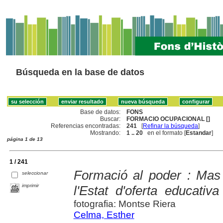
Búsqueda en la base de datos
Base de datos:
FONS
Buscar:
FORMACIO OCUPACIONAL []
Referencias encontradas:
241
[
Refinar la búsqueda
]
Mostrando:
1 .. 20
en el formato [
Estandar
]
página 1 de 13
1 / 241
Formació al poder : Mas
seleccionar
imprimir
l'Estat d'oferta educativa
fotografia: Montse Riera
Celma, Esther