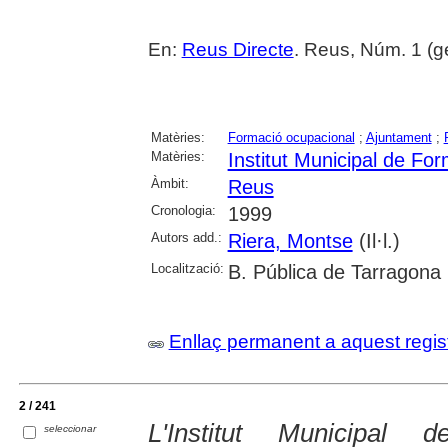
En:
Reus Directe
. Reus, Núm. 1 (g
Matèries:
Formació ocupacional
;
Ajuntament
;
Matèries:
Institut Municipal de Fo
Àmbit:
Reus
Cronologia:
1999
Autors add.:
Riera, Montse
(Il·l.)
Localització:
B. Pública de Tarragona
Enllaç permanent a aquest regis
2 / 241
L'Institut Municipal
seleccionar