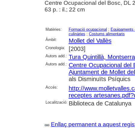
Centre Ocupacional del Bosc, DL 
63 p. : il.; 22 cm
Matèries:
Formació ocupacional
;
Equipaments d
culinàries
;
Costums alimentaris
Àmbit:
Mollet del Vallès
Cronologia:
[2003]
Autors add.:
Tura Quintillà, Montserra
Autors add.:
Centre Ocupacional del B
Ajuntament de Mollet del
als Disminuïts Psíquics
Accés:
http://www.molletvalles.
receptes artesanes.pdf
Localització:
Biblioteca de Catalunya
Enllaç permanent a aquest regis