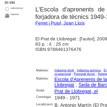
15 / 241
L'Escola d'aprenents d
seleccionar
imprimir
forjadora de tècnics 1949
Ferret i Pujol, Joan Lluís
El Prat de Llobregat : [l'autor], 200
83 p. : il. ; 25 cm
ISBN 9788461376476
Matèries:
Indústria tèxtil
;
Indústria química
;
En
ocupacional
;
Personal tècnic
;
Apren
Matèries:
Escola d'Aprenents de l
Llobregat
;
Seda de Barc
Àmbit:
Prat de Llobregat, el
Cronologia:
1949 - 1971
Localització:
B. Antonio Martín (El Pra