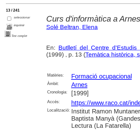
13 / 241
Curs d'informàtica a Arne
seleccionar
imprimir
Solé Beltran, Elena
Text complet
En:
Butlletí del Centre d'Estudis
(1999) , p. 13 (
Temàtica històrica, s
Matèries:
Formació ocupacional
Àmbit:
Arnes
Cronologia:
[1999]
Accés:
https://www.raco.cat/ind
Localització:
Institut Ramon Muntaner; 
Baptista Manyà (Gandesa
Lectura (La Fatarella)