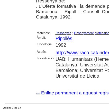
Ressenya de:
. L'Oferta formativa i la demanda 
Barcelona : Ripoll : Consell Co
Catalunya, 1992
Matèries:
Ressenyes
;
Ensenyament profession
Àmbit:
Ripollès
Cronologia:
1992
Accés:
http://www.raco.cat/ind
Localització:
UAB: Humanitats (Hemero
Catalunya; Universitat A
Barcelona; Universitat Po
Universitat de Lleida
Enllaç permanent a aquest regis
página 1 de 13