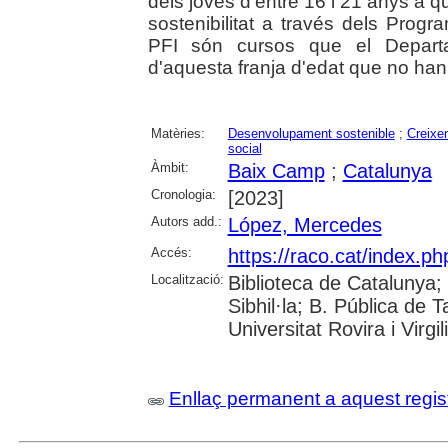
dels joves d'entre 16 i 21 anys a q
sostenibilitat a través dels Progr
PFI són cursos que el Departa
d'aquesta franja d'edat que no han
Matèries:
Desenvolupament sostenible
;
Creixe
social
Àmbit:
Baix Camp
;
Catalunya
Cronologia:
[2023]
Autors add.:
López, Mercedes
Accés:
https://raco.cat/index.ph
Localització:
Biblioteca de Catalunya
Sibhil·la; B. Pública de
Universitat Rovira i Virgili
Enllaç permanent a aquest regis