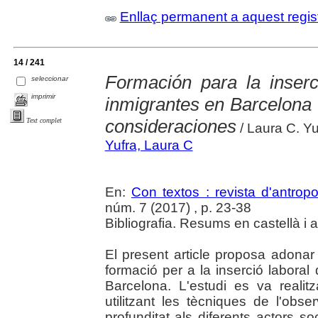
Enllaç permanent a aquest regis
14 / 241
Formación para la inserc
seleccionar
imprimir
inmigrantes en Barcelona 
consideraciones
Text complet
/ Laura C. Y
Yufra, Laura C
En:
Con textos : revista d'antropo
núm. 7 (2017) , p. 23-38
Bibliografia. Resums en castellà i 
El present article proposa adona
formació per a la inserció laboral
Barcelona. L'estudi es va realitz
utilitzant les tècniques de l'obse
profunditat als diferents actors s