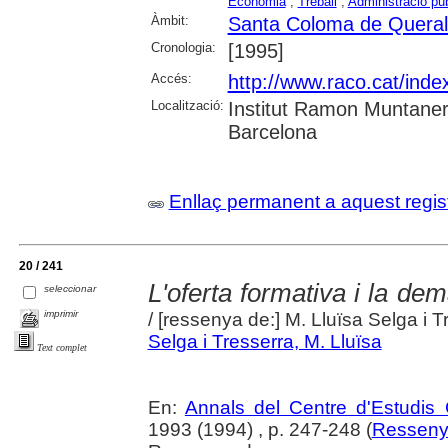
Economia
;
Treball
;
Administració púb
Àmbit:
Santa Coloma de Queral
Cronologia:
[1995]
Accés:
http://www.raco.cat/ind
Localització:
Institut Ramon Muntaner
Barcelona
Enllaç permanent a aquest regis
20 / 241
L'oferta formativa i la de
seleccionar
imprimir
/ [ressenya de:] M. Lluïsa Selga i T
Selga i Tresserra, M. Lluïsa
Text complet
En:
Annals del Centre d'Estudis 
1993 (1994) , p. 247-248 (
Resseny