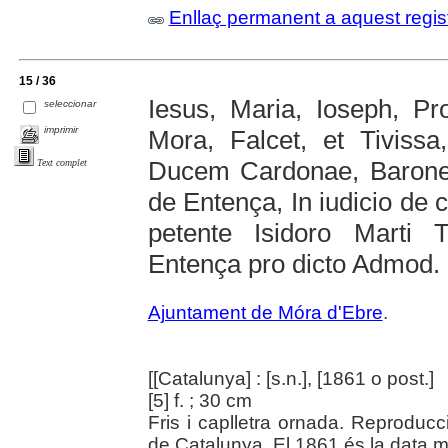
Enllaç permanent a aquest regis
15 / 36
Iesus, Maria, Ioseph, Pr
seleccionar
imprimir
Mora, Falcet, et Tiviss
Ducem Cardonae, Baron
Text complet
de Entença, In iudicio de c
petente Isidoro Marti 
Entença pro dicto Admod. Il
Ajuntament de Móra d'Ebre
.
[[Catalunya] : [s.n.], [1861 o post.]
[5] f. ; 30 cm
Fris i caplletra ornada. Reproducci
de Catalunya. El 1861 és la data m