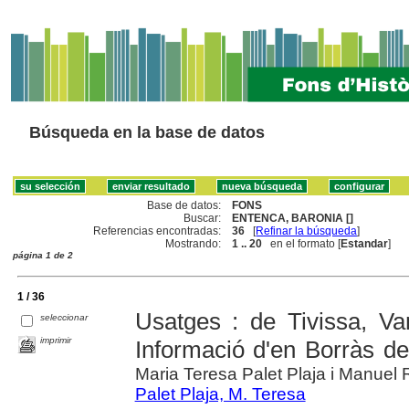
Búsqueda en la base de datos
Base de datos:
FONS
Buscar:
ENTENCA, BARONIA []
Referencias encontradas:
36
[
Refinar la búsqueda
]
Mostrando:
1 .. 20
en el formato [
Estandar
]
página 1 de 2
1 / 36
Usatges : de Tivissa, Va
seleccionar
imprimir
Informació d'en Borràs d
Maria Teresa Palet Plaja i Manuel 
Palet Plaja, M. Teresa