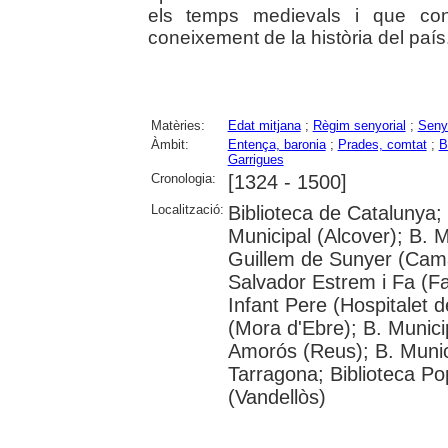
els temps medievals i que contri
coneixement de la història del país. 
Matèries:
Edat mitjana
;
Règim senyorial
;
Seny
Àmbit:
Entença, baronia
;
Prades, comtat
;
B
Garrigues
Cronologia:
[1324 - 1500]
Localització:
Biblioteca de Catalunya;
Municipal (Alcover); B. M
Guillem de Sunyer (Cama
Salvador Estrem i Fa (Fal
Infant Pere (Hospitalet d
(Mora d'Ebre); B. Munici
Amorós (Reus); B. Munic
Tarragona; Biblioteca Pop
(Vandellòs)