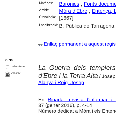
Matèries:
Baronies
;
Fonts docume
Àmbit:
Móra d'Ebre
;
Entença, 
Cronologia:
[1667]
Localització:
B. Pública de Tarragona
Enllaç permanent a aquest regis
7 / 36
La Guerra dels templers
seleccionar
imprimir
d'Ebre i la Terra Alta
/ Josep
Alanyà i Roig, Josep
En:
Riuada : revista d'informació c
37 (gener 2016), p. 4-14
Número dedicat a Móra i els Enten