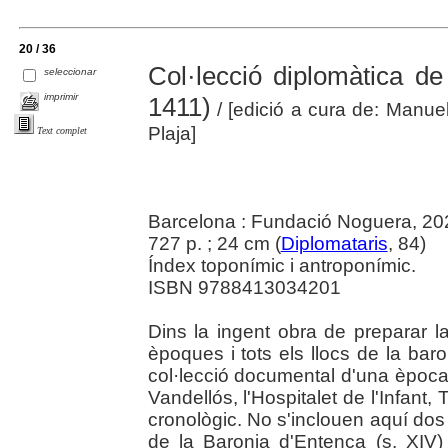
20 / 36
Col·lecció diplomàtica de
seleccionar
imprimir
1411)
/ [edició a cura de: Manue
Plaja]
Text complet
Barcelona : Fundació Noguera, 20
727 p. ; 24 cm (
Diplomataris
, 84)
Índex toponímic i antroponímic.
ISBN 9788413034201
Dins la ingent obra de preparar la
èpoques i tots els llocs de la baro
col·lecció documental d'una època 
Vandellós, l'Hospitalet de l'Infant,
cronològic. No s'inclouen aquí dos
de la Baronia d'Entença (s. XIV)