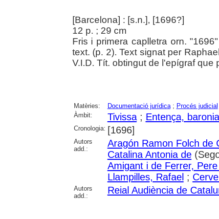
[Barcelona] : [s.n.], [1696?]
12 p. ; 29 cm
Fris i primera caplletra orn. "169
text. (p. 2). Text signat per Raphae
V.I.D. Tít. obtingut de l'epígraf que 
Matèries:
Documentació jurídica
;
Procés judicial
Àmbit:
Tivissa
;
Entença, baroni
Cronologia:
[1696]
Autors
Aragón Ramon Folch de 
add.:
Catalina Antonia de
(Sego
Amigant i de Ferrer, Pere
Llampilles, Rafael
;
Cerver
Autors
Reial Audiència de Catal
add.: