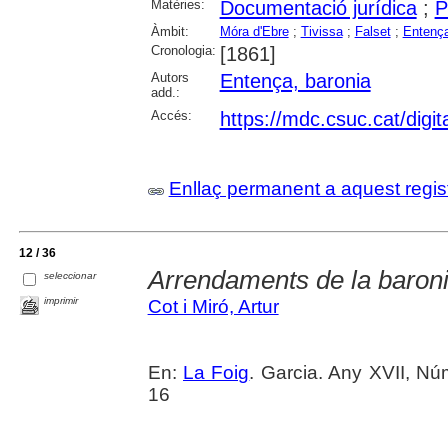
Matèries:
Documentació jurídica
;
P
Àmbit:
Móra d'Ebre
;
Tivissa
;
Falset
;
Entença
Cronologia:
[1861]
Autors
Entença, baronia
add.:
Accés:
https://mdc.csuc.cat/digit
Enllaç permanent a aquest regis
12 / 36
Arrendaments de la baroni
seleccionar
imprimir
Cot i Miró, Artur
En:
La Foig
. Garcia. Any XVII, N
16