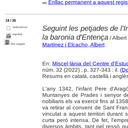
Enllaç permanent a aquest regis
18 / 36
Seguint les petjades de l'I
seleccionar
imprimir
la baronia d'Entença
/ Alber
Martínez i Elcacho, Albert
Text complet
En:
Miscel·lània del Centre d'Est
núm. 32 (2022) , p. 327-343 : il. (
Do
Resums en català, castellà i anglè
L'any 1342, l'infant Pere d'Ara
Muntanyes de Prades i senyor de 
nobiliaris els va exercir fins al 135
va retirar al convent de Sant Fra
vinculat a aquest territori duran
curta però intensa. De fet, l'emp
diversos àmbits, tant pel ressò 