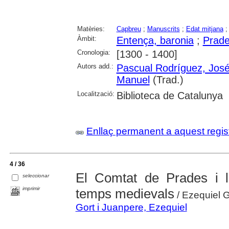
Matèries:
Capbreu
;
Manuscrits
;
Edat mitjana
Àmbit:
Entença, baronia
;
Prade
Cronologia:
[1300 - 1400]
Autors add.:
Pascual Rodríguez, José
Manuel
(Trad.)
Localització:
Biblioteca de Catalunya
Enllaç permanent a aquest regis
4 / 36
El Comtat de Prades i l
seleccionar
imprimir
temps medievals
/ Ezequiel G
Gort i Juanpere, Ezequiel