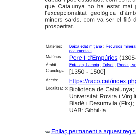
que Catalunya no ha estat mai pa
l'excepcionalitat geològica d'à
miners sards, com va ser el filó 
prosperitat.
Matèries:
Baixa edat mitjana
;
Recursos minera
documentals
Matèries:
Pere I d'Empúries
(1305
Àmbit:
Entença, baronia
;
Falset
;
Prades, se
Cronologia:
[1350 - 1500]
Accés:
https://raco.cat/index.p
Localització:
Biblioteca de Catalunya;
Universitat Rovira i Virgi
Bladé i Desumvila (Flix)
UAB: Sibhil·la
Enllaç permanent a aquest regis