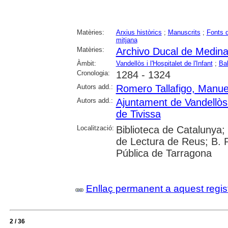
Matèries:
Arxius històrics
;
Manuscrits
;
Fonts 
mitjana
Matèries:
Archivo Ducal de Medina
Àmbit:
Vandellòs i l'Hospitalet de l'Infant
;
Bal
Cronologia:
1284 - 1324
Autors add.:
Romero Tallafigo, Manue
Autors add.:
Ajuntament de Vandellòs i
de Tivissa
Localització:
Biblioteca de Catalunya; U
de Lectura de Reus; B. 
Pública de Tarragona
Enllaç permanent a aquest regis
2 / 36