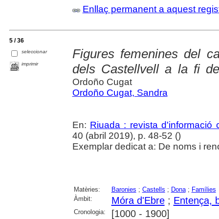
Enllaç permanent a aquest regis
5 / 36
Figures femenines del ca
seleccionar
imprimir
dels Castellvell a la fi d
Ordoño Cugat
Ordoño Cugat, Sandra
En:
Riuada : revista d'informació c
40 (abril 2019), p. 48-52 (
)
Exemplar dedicat a: De noms i ren
Matèries:
Baronies
;
Castells
;
Dona
;
Famílies
Àmbit:
Móra d'Ebre
;
Entença, 
Cronologia:
[1000 - 1900]