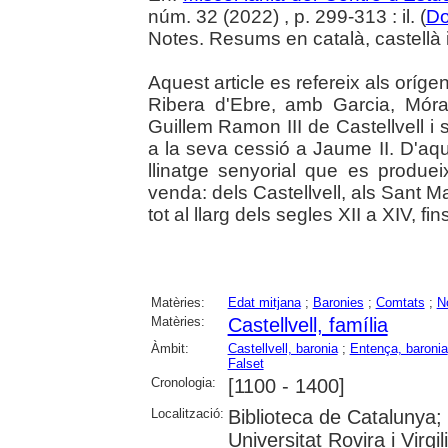
núm. 32 (2022) , p. 299-313 : il. (
Do
Notes. Resums en català, castellà 
Aquest article es refereix als orígen
Ribera d'Ebre, amb Garcia, Móra 
Guillem Ramon III de Castellvell i 
a la seva cessió a Jaume II. D'a
llinatge senyorial que es produe
venda: dels Castellvell, als Sant Ma
tot al llarg dels segles XII a XIV, f
Matèries:
Edat mitjana
;
Baronies
;
Comtats
;
N
Matèries:
Castellvell, família
Àmbit:
Castellvell, baronia
;
Entença, baronia
Falset
Cronologia:
[1100 - 1400]
Localització:
Biblioteca de Catalunya;
Universitat Rovira i Virgi