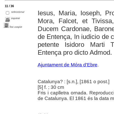
11 / 36
Iesus, Maria, Ioseph, Pr
seleccionar
imprimir
Mora, Falcet, et Tiviss
Ducem Cardonae, Baron
Text complet
de Entença, In iudicio de c
petente Isidoro Marti 
Entença pro dicto Admod. Il
Ajuntament de Móra d'Ebre
.
Catalunya? : [s.n.], [1861 o post.]
[5] f. ; 30 cm
Fris i caplletra ornada. Reproducci
de Catalunya. El 1861 és la data m