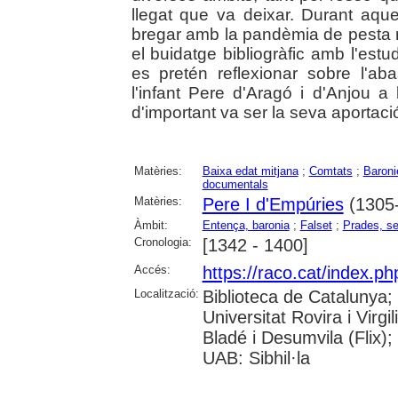
llegat que va deixar. Durant aq
bregar amb la pandèmia de pesta n
el buidatge bibliogràfic amb l'estu
es pretén reflexionar sobre l'a
l'infant Pere d'Aragó i d'Anjou 
d'important va ser la seva aportació
Matèries:
Baixa edat mitjana
;
Comtats
;
Baroni
documentals
Matèries:
Pere I d'Empúries
(1305
Àmbit:
Entença, baronia
;
Falset
;
Prades, se
Cronologia:
[1342 - 1400]
Accés:
https://raco.cat/index.p
Localització:
Biblioteca de Catalunya;
Universitat Rovira i Virgi
Bladé i Desumvila (Flix)
UAB: Sibhil·la