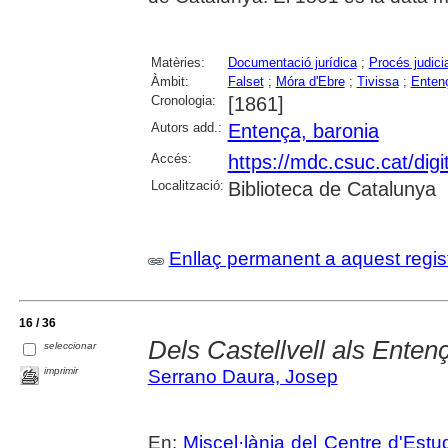
Matèries:
Documentació jurídica
;
Procés judicia
Àmbit:
Falset
;
Móra d'Ebre
;
Tivissa
;
Entenç
Cronologia:
[1861]
Autors add.:
Entença, baronia
Accés:
https://mdc.csuc.cat/digi
Localització:
Biblioteca de Catalunya
Enllaç permanent a aquest regis
16 / 36
Dels Castellvell als Enten
seleccionar
imprimir
Serrano Daura, Josep
En:
Miscel·lània del Centre d'Est