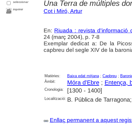
Una Terra de múltiples do
seleccionar
imprimir
Cot i Miró, Artur
En:
Riuada : revista d'informació c
24 (març 2004), p. 7-8
Exemplar dedicat a: De la Picoss
capbreu del segle XIV de la baroni
Matèries:
Baixa edat mitjana
;
Capbreu
;
Baroni
Àmbit:
Móra d'Ebre
;
Entença, 
Cronologia:
[1300 - 1400]
Localització:
B. Pública de Tarragona
Enllaç permanent a aquest regis