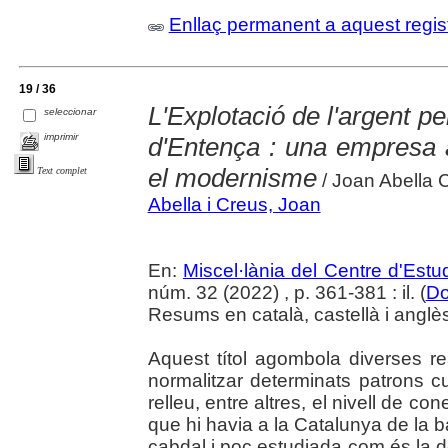
Enllaç permanent a aquest regis
19 / 36
L'Explotació de l'argent p
seleccionar
imprimir
d'Entença : una empresa a 
el modernisme
Text complet
/ Joan Abella 
Abella i Creus, Joan
En:
Miscel·lània del Centre d'Est
núm. 32 (2022) , p. 361-381 : il. (
Do
Resums en català, castellà i anglè
Aquest títol agombola diverses re
normalitzar determinats patrons cu
relleu, entre altres, el nivell de co
que hi havia a la Catalunya de la b
cabdal i poc estudiada com és la de