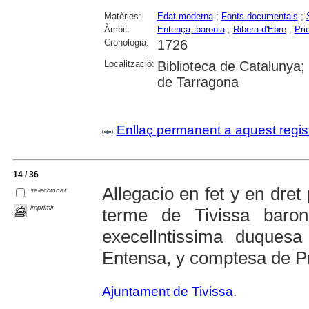
Matèries:
Edat moderna
;
Fonts documentals
;
Àmbit:
Entença, baronia
;
Ribera d'Ebre
;
Pri
Cronologia:
1726
Localització:
Biblioteca de Catalunya; U
de Tarragona
Enllaç permanent a aquest regis
14 / 36
Allegacio en fet y en dret p
seleccionar
imprimir
terme de Tivissa baro
execellntissima duques
Entensa, y comptesa de Pr
Ajuntament de Tivissa
.