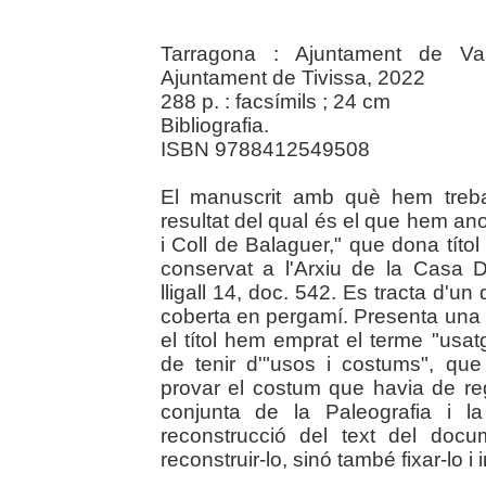
Tarragona : Ajuntament de Vand
Ajuntament de Tivissa, 2022
288 p. : facsímils ; 24 cm
Bibliografia.
ISBN 9788412549508
El manuscrit amb què hem treball
resultat del qual és el que hem a
i Coll de Balaguer," que dona títo
conservat a l'Arxiu de la Casa 
lligall 14, doc. 542. Es tracta d'un
coberta en pergamí. Presenta una l
el títol hem emprat el terme "usat
de tenir d'"usos i costums", que
provar el costum que havia de regir 
conjunta de la Paleografia i la
reconstrucció del text del doc
reconstruir-lo, sinó també fixar-lo i i