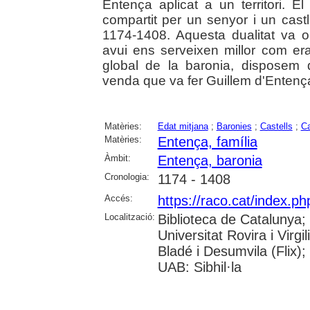
Entença aplicat a un territori. E
compartit per un senyor i un castl
1174-1408. Aquesta dualitat va or
avui ens serveixen millor com era
global de la baronia, disposem
venda que va fer Guillem d'Entença 
Matèries:
Edat mitjana
;
Baronies
;
Castells
;
Ca
Matèries:
Entença, família
Àmbit:
Entença, baronia
Cronologia:
1174 - 1408
Accés:
https://raco.cat/index.p
Localització:
Biblioteca de Catalunya;
Universitat Rovira i Virgi
Bladé i Desumvila (Flix)
UAB: Sibhil·la