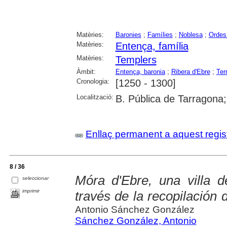
Matèries:
Baronies
;
Famílies
;
Noblesa
;
Ordes 
Matèries:
Entença, família
Matèries:
Templers
Àmbit:
Entença, baronia
;
Ribera d'Ebre
;
Ter
Cronologia:
[1250 - 1300]
Localització:
B. Pública de Tarragona
Enllaç permanent a aquest regis
8 / 36
Móra d'Ebre, una villa 
seleccionar
imprimir
través de la recopilación
Antonio Sánchez González
Sánchez González, Antonio