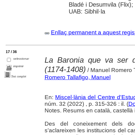
Bladé i Desumvila (Flix)
UAB: Sibhil·la
Enllaç permanent a aquest regis
17 / 36
La Baronia que va ser d
seleccionar
imprimir
(1174-1408)
/ Manuel Romero T
Romero Tallafigo, Manuel
Text complet
En:
Miscel·lània del Centre d'Est
núm. 32 (2022) , p. 315-326 : il. (
Do
Notes. Resums en català, castellà 
Des del coneixement dels do
s'aclareixen les institucions del ca