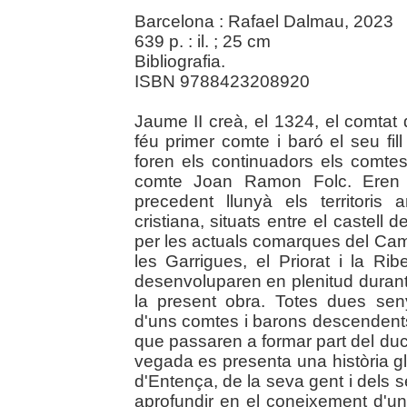
Barcelona : Rafael Dalmau, 2023
639 p. : il. ; 25 cm
Bibliografia.
ISBN 9788423208920
Jaume II creà, el 1324, el comtat 
féu primer comte i baró el seu fi
foren els continuadors els comte
comte Joan Ramon Folc. Eren 
precedent llunyà els territoris
cristiana, situats entre el castell 
per les actuals comarques del Ca
les Garrigues, el Priorat i la Ri
desenvoluparen en plenitud durant
la present obra. Totes dues sen
d'uns comtes i barons descendents
que passaren a formar part del du
vegada es presenta una història gl
d'Entença, de la seva gent i dels
aprofundir en el coneixement d'u