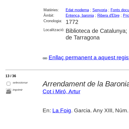
Matèries:
Edat moderna
;
Senyoria
;
Fonts doc
Àmbit:
Entença, baronia
;
Ribera d'Ebre
;
Pri
Cronologia:
1772
Localització:
Biblioteca de Catalunya; U
de Tarragona
Enllaç permanent a aquest regis
13 / 36
Arrendament de la Baroni
seleccionar
imprimir
Cot i Miró, Artur
En:
La Foig
. Garcia. Any XIII, Nú