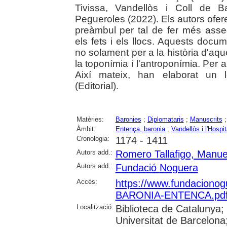
Tivissa, Vandellòs i Coll de B
Pegueroles (2022). Els autors ofer
preàmbul per tal de fer més asse
els fets i els llocs. Aquests docum
no solament per a la història d'aqu
la toponímia i l'antroponímia. Per 
Així mateix, han elaborat un l
(Editorial).
Matèries:
Baronies
;
Diplomataris
;
Manuscrits
Àmbit:
Entença, baronia
;
Vandellòs i l'Hospit
Cronologia:
1174 - 1411
Autors add.:
Romero Tallafigo, Manue
Autors add.:
Fundació Noguera
Accés:
https://www.fundacionog
BARONIA-ENTENCA.pd
Localització:
Biblioteca de Catalunya;
Universitat de Barcelona;