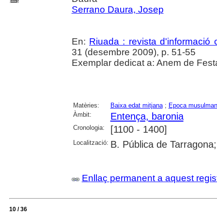
Serrano Daura, Josep
En:
Riuada : revista d'informació c
31 (desembre 2009), p. 51-55
Exemplar dedicat a: Anem de Festa
Matèries:
Baixa edat mitjana
;
Epoca musulma
Àmbit:
Entença, baronia
Cronologia:
[1100 - 1400]
Localització:
B. Pública de Tarragona
Enllaç permanent a aquest regis
10 / 36