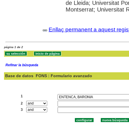
de Lleida; Universitat P
Montserrat; Universitat Ro
Enllaç permanent a aquest regis
página 1 de 2
Refinar la búsqueda
Base de datos
FONS : Formulario avanzado
Buscar:
1
2
3