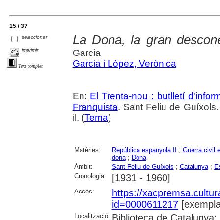
15 / 37
La Dona, la gran descone
seleccionar
imprimir
Garcia
Garcia i López, Verònica
Text complet
En:
El Trenta-nou : butlletí d'inf
Franquista
. Sant Feliu de Guíxols. 
il. (
Tema
)
Matèries:
República espanyola II
;
Guerra civil 
dona
;
Dona
Àmbit:
Sant Feliu de Guíxols
;
Catalunya
;
E
Cronologia:
[1931 - 1960]
Accés:
https://xacpremsa.cultu
id=0000611217
[exempla
Localització:
Biblioteca de Catalunya;