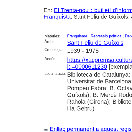
En:
El Trenta-nou : butlletí d'inf
Franquista
. Sant Feliu de Guíxols.
Matèries:
Franquisme
;
Repressió política
;
Depu
Àmbit:
Sant Feliu de Guíxols
Cronologia:
1939 - 1975
Accés:
https://xacpremsa.cultu
id=0000611230
[exempla
Localització:
Biblioteca de Catalunya;
Universitat de Barcelona;
Pompeu Fabra; B. Octavi 
Guíxols); B. Mercè Rodor
Rahola (Girona); Bibliot
i la Geltrú)
Enllaç permanent a aquest regis