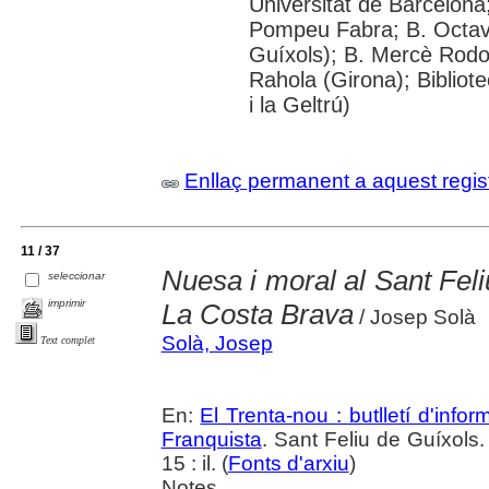
Universitat de Barcelona;
Pompeu Fabra; B. Octavi 
Guíxols); B. Mercè Rodor
Rahola (Girona); Bibliot
i la Geltrú)
Enllaç permanent a aquest regis
11 / 37
Nuesa i moral al Sant Feliu
seleccionar
imprimir
La Costa Brava
/ Josep Solà
Solà, Josep
Text complet
En:
El Trenta-nou : butlletí d'inf
Franquista
. Sant Feliu de Guíxols.
15 : il. (
Fonts d'arxiu
)
Notes.