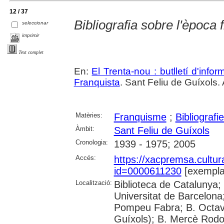
12 / 37
Bibliografia sobre l'època 
seleccionar
imprimir
Text complet
En:
El Trenta-nou : butlletí d'inf
Franquista
. Sant Feliu de Guíxols.
Matèries:
Franquisme
;
Bibliografi
Àmbit:
Sant Feliu de Guíxols
Cronologia:
1939 - 1975; 2005
Accés:
https://xacpremsa.cultu
id=0000611230
[exempla
Localització:
Biblioteca de Catalunya;
Universitat de Barcelona;
Pompeu Fabra; B. Octavi 
Guíxols); B. Mercè Rodor