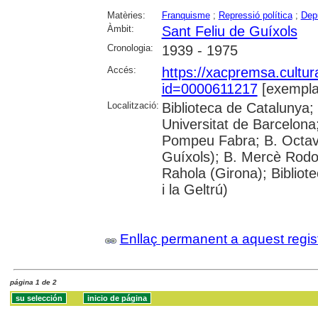
Matèries:
Franquisme
;
Repressió política
;
Depu
Àmbit:
Sant Feliu de Guíxols
Cronologia:
1939 - 1975
Accés:
https://xacpremsa.cultu
id=0000611217
[exempla
Localització:
Biblioteca de Catalunya;
Universitat de Barcelona;
Pompeu Fabra; B. Octavi 
Guíxols); B. Mercè Rodor
Rahola (Girona); Bibliot
i la Geltrú)
Enllaç permanent a aquest regis
página 1 de 2