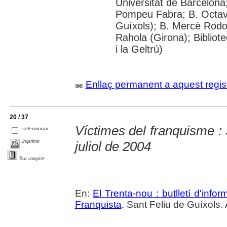
Universitat de Barcelona;
Pompeu Fabra; B. Octavi 
Guíxols); B. Mercè Rodor
Rahola (Girona); Bibliot
i la Geltrú)
Enllaç permanent a aquest regis
20 / 37
Víctimes del franquisme : 
seleccionar
imprimir
juliol de 2004
Text complet
En:
El Trenta-nou : butlletí d'inf
Franquista
. Sant Feliu de Guíxols. 