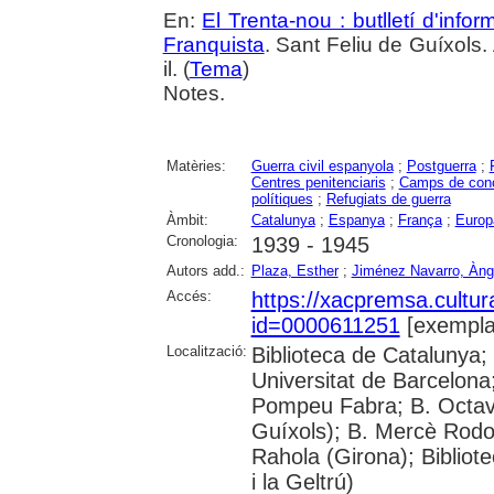
En:
El Trenta-nou : butlletí d'inf
Franquista
. Sant Feliu de Guíxols.
il. (
Tema
)
Notes.
Matèries:
Guerra civil espanyola
;
Postguerra
;
Centres penitenciaris
;
Camps de conc
polítiques
;
Refugiats de guerra
Àmbit:
Catalunya
;
Espanya
;
França
;
Europ
Cronologia:
1939 - 1945
Autors add.:
Plaza, Esther
;
Jiménez Navarro, Àng
Accés:
https://xacpremsa.cultu
id=0000611251
[exempla
Localització:
Biblioteca de Catalunya;
Universitat de Barcelona;
Pompeu Fabra; B. Octavi 
Guíxols); B. Mercè Rodor
Rahola (Girona); Bibliot
i la Geltrú)