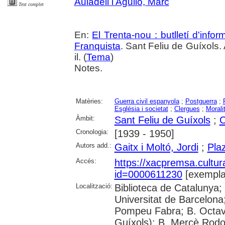
Auladell i Agulló, Marc
Text complet
En:
El Trenta-nou : butlletí d'inf
Franquista
. Sant Feliu de Guíxols.
il. (
Tema
)
Notes.
Matèries:
Guerra civil espanyola
;
Postguerra
;
Església i societat
;
Clergues
;
Morali
Àmbit:
Sant Feliu de Guíxols
;
C
Cronologia:
[1939 - 1950]
Autors add.:
Gaitx i Moltó, Jordi
;
Pla
Accés:
https://xacpremsa.cultu
id=0000611230
[exempla
Localització:
Biblioteca de Catalunya;
Universitat de Barcelona;
Pompeu Fabra; B. Octavi 
Guíxols); B. Mercè Rodor