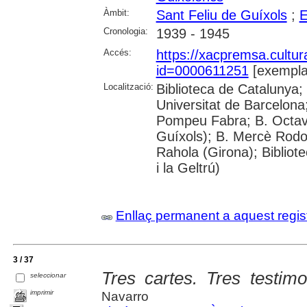
Àmbit:
Sant Feliu de Guíxols
;
E
Cronologia:
1939 - 1945
Accés:
https://xacpremsa.cultu
id=0000611251
[exempla
Localització:
Biblioteca de Catalunya;
Universitat de Barcelona;
Pompeu Fabra; B. Octavi 
Guíxols); B. Mercè Rodor
Rahola (Girona); Bibliot
i la Geltrú)
Enllaç permanent a aquest regis
3 / 37
Tres cartes. Tres testimo
seleccionar
imprimir
Navarro