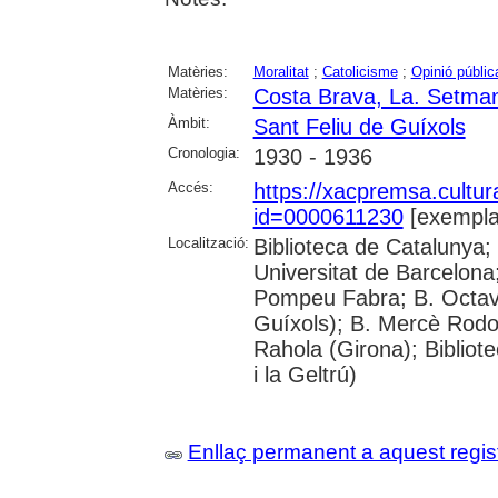
Matèries:
Moralitat
;
Catolicisme
;
Opinió públic
Matèries:
Costa Brava, La. Setman
Àmbit:
Sant Feliu de Guíxols
Cronologia:
1930 - 1936
Accés:
https://xacpremsa.cultu
id=0000611230
[exempla
Localització:
Biblioteca de Catalunya;
Universitat de Barcelona;
Pompeu Fabra; B. Octavi 
Guíxols); B. Mercè Rodor
Rahola (Girona); Bibliot
i la Geltrú)
Enllaç permanent a aquest regis