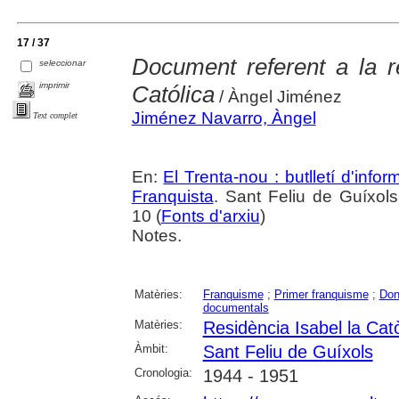
17 / 37
Document referent a la r
seleccionar
imprimir
Católica
/ Àngel Jiménez
Jiménez Navarro, Àngel
Text complet
En:
El Trenta-nou : butlletí d'inf
Franquista
. Sant Feliu de Guíxols.
10 (
Fonts d'arxiu
)
Notes.
Matèries:
Franquisme
;
Primer franquisme
;
Do
documentals
Matèries:
Residència Isabel la Cat
Àmbit:
Sant Feliu de Guíxols
Cronologia:
1944 - 1951