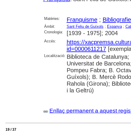
Matèries:
Franquisme
;
Bibliografi
Àmbit:
Sant Feliu de Guíxols
;
Espanya
;
Cat
Cronologia:
[1939 - 1975]; 2004
Accés:
https://xacpremsa.cultu
id=0000611217
[exempla
Localització:
Biblioteca de Catalunya;
Universitat de Barcelona;
Pompeu Fabra; B. Octavi 
Guíxols); B. Mercè Rodor
Rahola (Girona); Bibliot
i la Geltrú)
Enllaç permanent a aquest regis
19 / 37