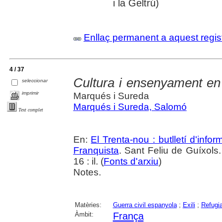
i la Geltrú)
Enllaç permanent a aquest regis
4 / 37
Cultura i ensenyament en
seleccionar
imprimir
Marqués i Sureda
Marqués i Sureda, Salomó
Text complet
En:
El Trenta-nou : butlletí d'inf
Franquista
. Sant Feliu de Guíxols
16 : il. (
Fonts d'arxiu
)
Notes.
Matèries:
Guerra civil espanyola
;
Exili
;
Refugia
Àmbit:
França