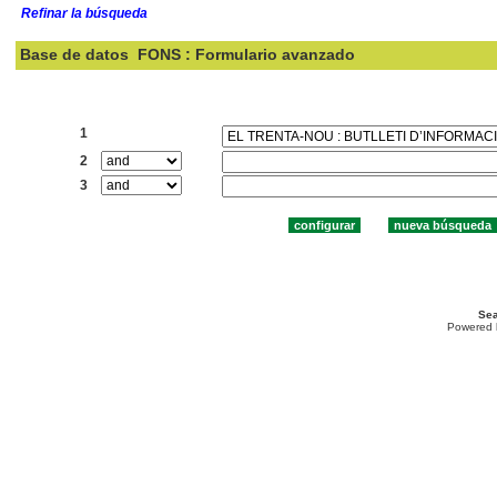
Refinar la búsqueda
Base de datos
FONS : Formulario avanzado
Buscar:
1
2
3
Sea
Powered