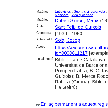
Matèries:
Entrevistes
;
Guerra civil espanyola
;
Memòries
;
Vida quotidiana
Matèries:
Dubé i Simón, Maria
(191
Àmbit:
Sant Feliu de Guíxols
Cronologia:
[1939 - 1950]
Autors add.:
Solà, Josep
Accés:
https://xacpremsa.cultu
id=0000611217
[exempla
Localització:
Biblioteca de Catalunya;
Universitat de Barcelona;
Pompeu Fabra; B. Octavi 
Guíxols); B. Mercè Rodor
Rahola (Girona); Bibliot
i la Geltrú)
Enllaç permanent a aquest regis