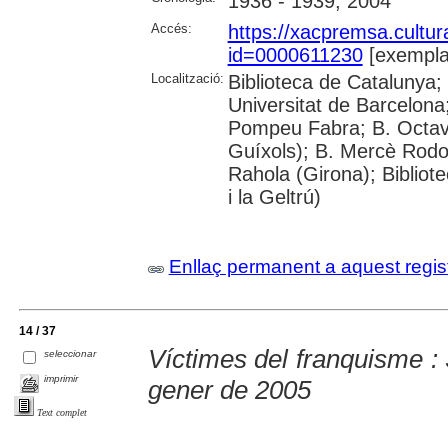
1936 - 1939; 2004
Accés:
https://xacpremsa.cultu
id=0000611230
[exempla
Localització:
Biblioteca de Catalunya;
Universitat de Barcelona;
Pompeu Fabra; B. Octavi 
Guíxols); B. Mercè Rodor
Rahola (Girona); Bibliot
i la Geltrú)
Enllaç permanent a aquest regis
14 / 37
Víctimes del franquisme : 
seleccionar
imprimir
gener de 2005
Text complet