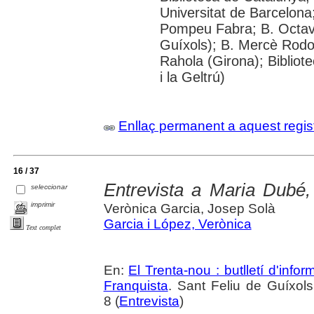
Universitat de Barcelona;
Pompeu Fabra; B. Octavi 
Guíxols); B. Mercè Rodor
Rahola (Girona); Bibliot
i la Geltrú)
Enllaç permanent a aquest regis
16 / 37
Entrevista a Maria Dubé,
seleccionar
imprimir
Verònica Garcia, Josep Solà
Garcia i López, Verònica
Text complet
En:
El Trenta-nou : butlletí d'inf
Franquista
. Sant Feliu de Guíxols.
8 (
Entrevista
)