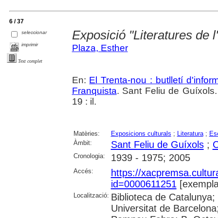
6 / 37
Exposició "Literatures de l'e
seleccionar
imprimir
Plaza, Esther
Text complet
En:
El Trenta-nou : butlletí d'inf
Franquista
. Sant Feliu de Guíxols
19 : il.
Matèries:
Exposicions culturals
;
Literatura
;
Esc
Àmbit:
Sant Feliu de Guíxols
;
C
Cronologia:
1939 - 1975; 2005
Accés:
https://xacpremsa.cultu
id=0000611251
[exempla
Localització:
Biblioteca de Catalunya;
Universitat de Barcelona;