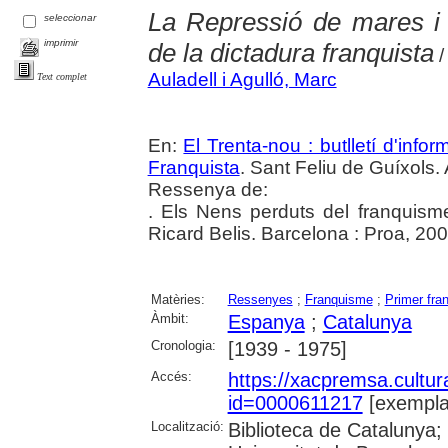
La Repressió de mares i f
seleccionar
imprimir
de la dictadura franquista
/
Auladell i Agulló, Marc
Text complet
En:
El Trenta-nou : butlletí d'inf
Franquista
. Sant Feliu de Guíxols. 
Ressenya de:
. Els Nens perduts del franquis
Ricard Belis. Barcelona : Proa, 20
Matèries:
Ressenyes
;
Franquisme
;
Primer fra
Àmbit:
Espanya
;
Catalunya
Cronologia:
[1939 - 1975]
Accés:
https://xacpremsa.cultu
id=0000611217
[exempla
Localització:
Biblioteca de Catalunya;