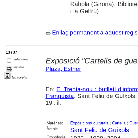
Rahola (Girona); Bibliot
i la Geltrú)
Enllaç permanent a aquest regis
13 / 37
Exposició "Cartells de gu
seleccionar
imprimir
Plaza, Esther
Text complet
En:
El Trenta-nou : butlletí d'inf
Franquista
. Sant Feliu de Guíxols.
19 : il.
Matèries:
Exposicions culturals
;
Cartells
;
Guer
Àmbit:
Sant Feliu de Guíxols
Cronologia: