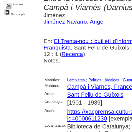
imprimir
Campà i Viarnés (Darnius
Jiménez
Text complet
Jiménez Navarro, Àngel
En:
El Trenta-nou : butlletí d'inf
Franquista
. Sant Feliu de Guíxols.
12 : il. (
Recerca
)
Notes.
Matèries:
Lampistes
;
Polítics
;
Alcaldes
;
Guerr
Matèries:
Campà i Viarnes, Franc
Àmbit:
Sant Feliu de Guíxols
Cronologia:
[1901 - 1939]
Accés:
https://xacpremsa.cultu
id=0000611230
[exempla
Localització:
Biblioteca de Catalunya;