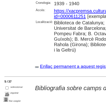
Cronologia:
1939 - 1940
Accés:
https://xacpremsa.cultu
id=0000611251
[exempla
Localització:
Biblioteca de Catalunya;
Universitat de Barcelona;
Pompeu Fabra; B. Octavi 
Guíxols); B. Mercè Rodor
Rahola (Girona); Bibliot
i la Geltrú)
Enllaç permanent a aquest regis
5 / 37
Bibliografia sobre camps 
seleccionar
imprimir
Text complet