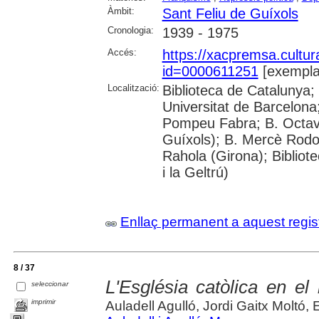
Àmbit:
Sant Feliu de Guíxols
Cronologia:
1939 - 1975
Accés:
https://xacpremsa.cultu
id=0000611251
[exempla
Localització:
Biblioteca de Catalunya;
Universitat de Barcelona;
Pompeu Fabra; B. Octavi 
Guíxols); B. Mercè Rodor
Rahola (Girona); Bibliot
i la Geltrú)
Enllaç permanent a aquest regis
8 / 37
L'Església catòlica en el
seleccionar
imprimir
Auladell Agulló, Jordi Gaitx Moltó,