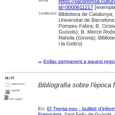
Accés:
https://xacpremsa.cultu
id=0000611217
[exempla
Localització:
Biblioteca de Catalunya;
Universitat de Barcelona;
Pompeu Fabra; B. Octavi 
Guíxols); B. Mercè Rodor
Rahola (Girona); Bibliot
i la Geltrú)
Enllaç permanent a aquest regis
18 / 37
Bibliografia sobre l'època 
seleccionar
imprimir
Text complet
En:
El Trenta-nou : butlletí d'inf
Franquista
. Sant Feliu de Guíxols. 