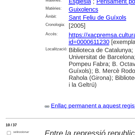
Matèries:
Església
;
Pensament pol
Matèries:
Guixolencs
Àmbit:
Sant Feliu de Guíxols
Cronologia:
[2005]
Accés:
https://xacpremsa.cultu
id=0000611230
[exempla
Localització:
Biblioteca de Catalunya;
Universitat de Barcelona;
Pompeu Fabra; B. Octavi 
Guíxols); B. Mercè Rodor
Rahola (Girona); Bibliot
i la Geltrú)
Enllaç permanent a aquest regis
10 / 37
Entre la repressió republic
seleccionar