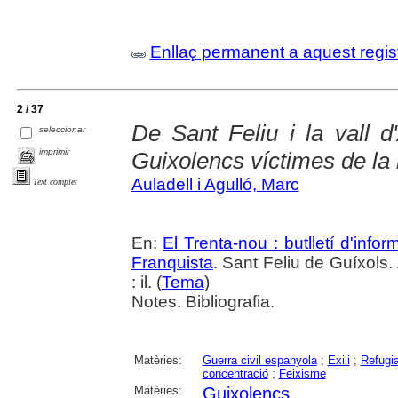
Enllaç permanent a aquest regis
2 / 37
De Sant Feliu i la vall 
seleccionar
imprimir
Guixolencs víctimes de la 
Auladell i Agulló, Marc
Text complet
En:
El Trenta-nou : butlletí d'inf
Franquista
. Sant Feliu de Guíxols.
: il. (
Tema
)
Notes. Bibliografia.
Matèries:
Guerra civil espanyola
;
Exili
;
Refugia
concentració
;
Feixisme
Matèries:
Guixolencs