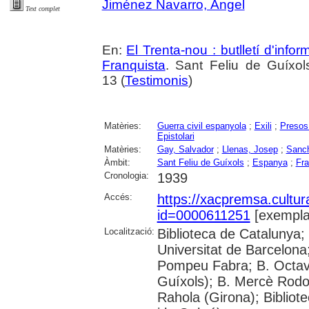
Jiménez Navarro, Àngel
Text complet
En:
El Trenta-nou : butlletí d'inf
Franquista
. Sant Feliu de Guíxol
13 (
Testimonis
)
Matèries:
Guerra civil espanyola
;
Exili
;
Presos 
Epistolari
Matèries:
Gay, Salvador
;
Llenas, Josep
;
Sanch
Àmbit:
Sant Feliu de Guíxols
;
Espanya
;
Fr
Cronologia:
1939
Accés:
https://xacpremsa.cultu
id=0000611251
[exempla
Localització:
Biblioteca de Catalunya;
Universitat de Barcelona;
Pompeu Fabra; B. Octavi 
Guíxols); B. Mercè Rodor
Rahola (Girona); Bibliot