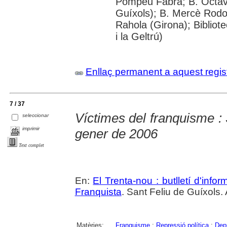
Pompeu Fabra; B. Octavi 
Guíxols); B. Mercè Rodor
Rahola (Girona); Bibliot
i la Geltrú)
Enllaç permanent a aquest regis
7 / 37
Víctimes del franquisme : 
seleccionar
imprimir
gener de 2006
Text complet
En:
El Trenta-nou : butlletí d'inf
Franquista
. Sant Feliu de Guíxols.
Matèries:
Franquisme
;
Repressió política
;
Depu