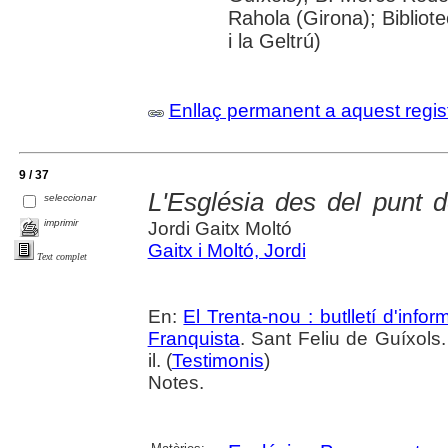
Rahola (Girona); Bibliot
i la Geltrú)
Enllaç permanent a aquest regis
9 / 37
L'Església des del punt d
seleccionar
imprimir
Jordi Gaitx Moltó
Gaitx i Moltó, Jordi
Text complet
En:
El Trenta-nou : butlletí d'inf
Franquista
. Sant Feliu de Guíxols.
il. (
Testimonis
)
Notes.