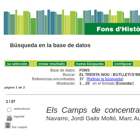
Búsqueda en la base de datos
Base de datos:
FONS
Buscar:
EL TRENTA-NOU : BUTLLETI D'
Referencias encontradas:
37
[
Refinar la búsqueda
]
Mostrando:
1 .. 20
en el formato [
Estandar
]
página 1 de 2
1 / 37
Els Camps de concentra
seleccionar
imprimir
Navarro, Jordi Gaitx Moltó, Marc Au
Text complet