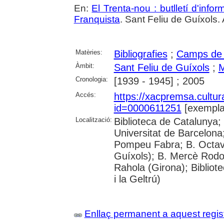
En:
El Trenta-nou : butlletí d'inf
Franquista
. Sant Feliu de Guíxols.
Matèries:
Bibliografies
;
Camps de 
Àmbit:
Sant Feliu de Guíxols
;
Cronologia:
[1939 - 1945] ; 2005
Accés:
https://xacpremsa.cultu
id=0000611251
[exempla
Localització:
Biblioteca de Catalunya;
Universitat de Barcelona;
Pompeu Fabra; B. Octavi 
Guíxols); B. Mercè Rodor
Rahola (Girona); Bibliot
i la Geltrú)
Enllaç permanent a aquest regis