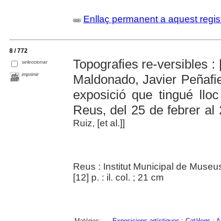
Enllaç permanent a aquest regis
8 / 772
Topografies re-versibles : 
seleccionar
imprimir
Maldonado, Javier Peñafie
exposició que tingué llo
Reus, del 25 de febrer al 
Ruiz, [et al.]]
Reus : Institut Municipal de Museu
[12] p. : il. col. ; 21 cm
Matèries:
Exposicions artístiques
;
Catàlegs
;
A