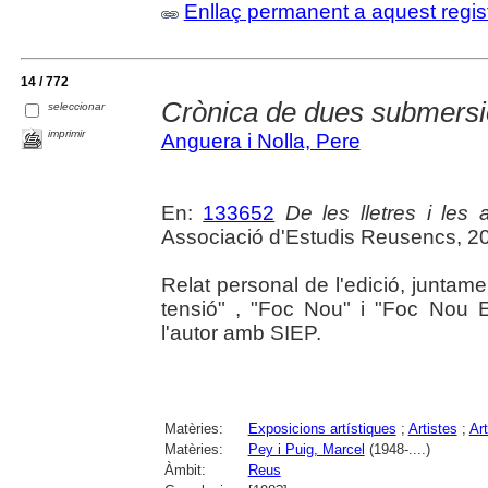
Enllaç permanent a aquest regis
14 / 772
Crònica de dues submers
seleccionar
imprimir
Anguera i Nolla, Pere
En:
133652
De les lletres i les a
Associació d'Estudis Reusencs, 2
Relat personal de l'edició, juntam
tensió" , "Foc Nou" i "Foc Nou E
l'autor amb SIEP.
Matèries:
Exposicions artístiques
;
Artistes
;
Ar
Matèries:
Pey i Puig, Marcel
(1948-....)
Àmbit:
Reus