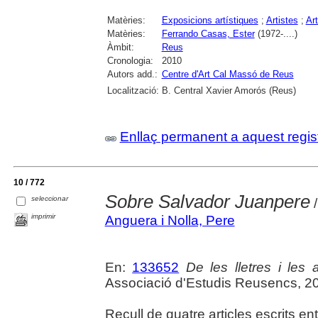
Matèries:
Exposicions artístiques
;
Artistes
;
Ar
Matèries:
Ferrando Casas, Ester
(1972-....)
Àmbit:
Reus
Cronologia:
2010
Autors add.:
Centre d'Art Cal Massó de Reus
Localització:
B. Central Xavier Amorós (Reus)
Enllaç permanent a aquest regis
10 / 772
Sobre Salvador Juanpere
seleccionar
/
imprimir
Anguera i Nolla, Pere
En:
133652
De les lletres i les a
Associació d'Estudis Reusencs, 2
Recull de quatre articles escrits en