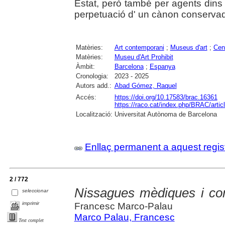
Estat, però també per agents dins d
perpetuació d' un cànon conservad
Matèries:
Art contemporani
;
Museus d'art
;
Cen
Matèries:
Museu d'Art Prohibit
Àmbit:
Barcelona
;
Espanya
Cronologia:
2023 - 2025
Autors add.:
Abad Gómez, Raquel
Accés:
https://doi.org/10.17583/brac.16361
https://raco.cat/index.php/BRAC/arti
Localització:
Universitat Autònoma de Barcelona
Enllaç permanent a aquest regis
2 / 772
Nissagues mèdiques i co
seleccionar
imprimir
Francesc Marco-Palau
Marco Palau, Francesc
Text complet