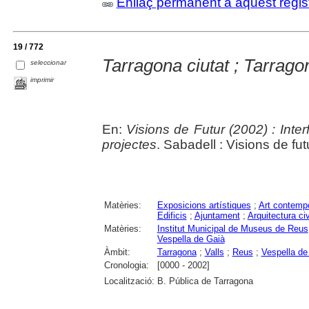
Enllaç permanent a aquest regis
19 / 772
Tarragona ciutat ; Tarragona
seleccionar
imprimir
En:
Visions de Futur (2002) : Interf
projectes
. Sabadell : Visions de fu
Matèries:
Exposicions artístiques
;
Art contemp
Edificis
;
Ajuntament
;
Arquitectura civ
Matèries:
Institut Municipal de Museus de Reus
Vespella de Gaià
Àmbit:
Tarragona
;
Valls
;
Reus
;
Vespella de
Cronologia:
[0000 - 2002]
Localització:
B. Pública de Tarragona