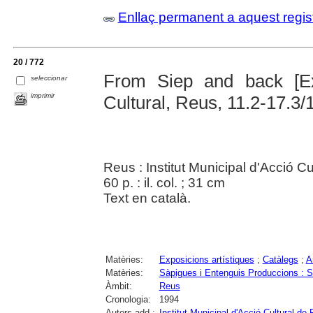
Enllaç permanent a aquest regis
20 / 772
From Siep and back [Exp
seleccionar
imprimir
Cultural, Reus, 11.2-17.3/
Reus : Institut Municipal d'Acció Cu
60 p. : il. col. ; 31 cm
Text en català.
Matèries:
Exposicions artístiques
;
Catàlegs
;
A
Matèries:
Sàpigues i Entenguis Produccions : 
Àmbit:
Reus
Cronologia:
1994
Autors add.:
Institut Municipal d'Acció Cultural de