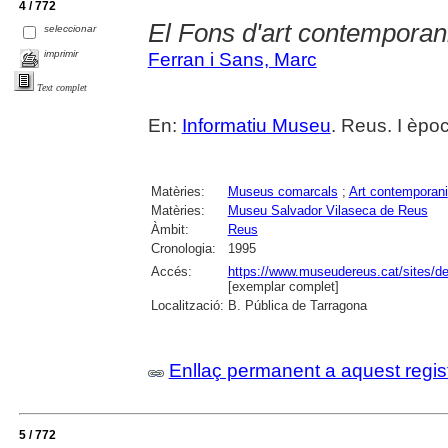
4 / 772
El Fons d'art contemporan
seleccionar
imprimir
Ferran i Sans, Marc
Text complet
En:
Informatiu Museu
. Reus. I èpoc
Matèries:
Museus comarcals
;
Art contemporani
Matèries:
Museu Salvador Vilaseca de Reus
Àmbit:
Reus
Cronologia:
1995
Accés:
https://www.museudereus.cat/sites/de
[exemplar complet]
Localització:
B. Pública de Tarragona
Enllaç permanent a aquest regis
5 / 772