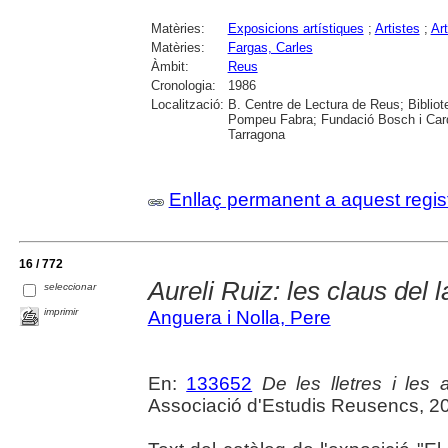
Matèries:
Exposicions artístiques
;
Artistes
;
Ar
Matèries:
Fargas, Carles
Àmbit:
Reus
Cronologia:
1986
Localització:
B. Centre de Lectura de Reus; Bibliot
Pompeu Fabra; Fundació Bosch i Cardel
Tarragona
Enllaç permanent a aquest regis
16 / 772
Aureli Ruiz: les claus del l
seleccionar
imprimir
Anguera i Nolla, Pere
En:
133652
De les lletres i les a
Associació d'Estudis Reusencs, 2