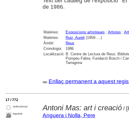
Text del catàleg de l'­exposició "E
de 1986.
Matèries:
Exposicions artístiques
;
Artistes
;
Ar
Matèries:
Ruiz, Aureli
(1959-....)
Àmbit:
Reus
Cronologia:
1986
Localització:
B. Centre de Lectura de Reus; Bibliot
Pompeu Fabra; Fundació Bosch i Cardel
Tarragona
Enllaç permanent a aquest regis
17 / 772
Antoni Mas: art i creació
seleccionar
/ 
imprimir
Anguera i Nolla, Pere