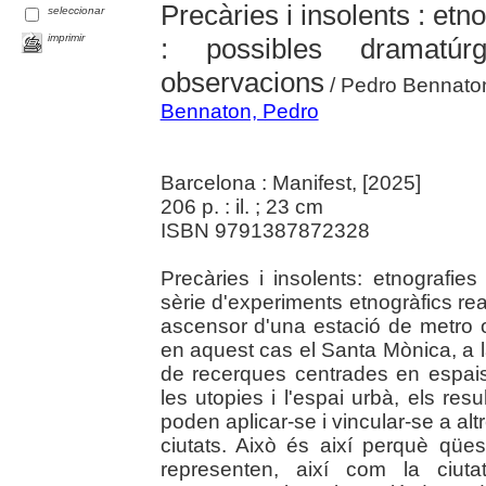
Precàries i insolents : etn
seleccionar
imprimir
: possibles dramatúr
observacions
/ Pedro Bennato
Bennaton, Pedro
Barcelona : Manifest, [2025]
206 p. : il. ; 23 cm
ISBN 9791387872328
Precàries i insolents: etnografie
sèrie d'experiments etnogràfics re
ascensor d'una estació de metro o 
en aquest cas el Santa Mònica, a l
de recerques centrades en espais e
les utopies i l'espai urbà, els res
poden aplicar-se i vincular-se a altr
ciutats. Això és així perquè qües
representen, així com la ciutat