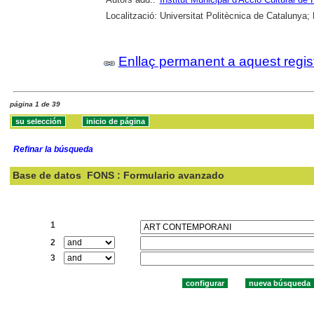
Localització:
Universitat Politècnica de Catalunya;
Enllaç permanent a aquest regis
página 1 de 39
Refinar la búsqueda
Base de datos
FONS : Formulario avanzado
Buscar:
1
2
3