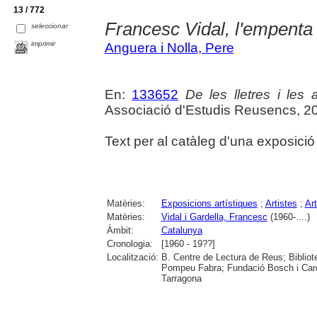
13 / 772
Francesc Vidal, l'empenta
seleccionar
imprimir
Anguera i Nolla, Pere
En:
133652
De les lletres i les a
Associació d'Estudis Reusencs, 2
Text per al catàleg d'una exposició
Matèries:
Exposicions artístiques
;
Artistes
;
Ar
Matèries:
Vidal i Gardella, Francesc
(1960-....)
Àmbit:
Catalunya
Cronologia:
[1960 - 19??]
Localització:
B. Centre de Lectura de Reus; Bibliot
Pompeu Fabra; Fundació Bosch i Cardel
Tarragona