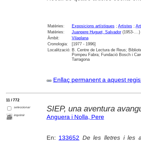
Matèries:
Exposicions artístiques
;
Artistes
;
Ar
Matèries:
Juanpere Huguet, Salvador
(1953-....)
Àmbit:
Vilaplana
Cronologia:
[1977 - 1996]
Localització:
B. Centre de Lectura de Reus; Bibliot
Pompeu Fabra; Fundació Bosch i Cardel
Tarragona
Enllaç permanent a aquest regis
11 / 772
SIEP, una aventura avangu
seleccionar
imprimir
Anguera i Nolla, Pere
En:
133652
De les lletres i les a