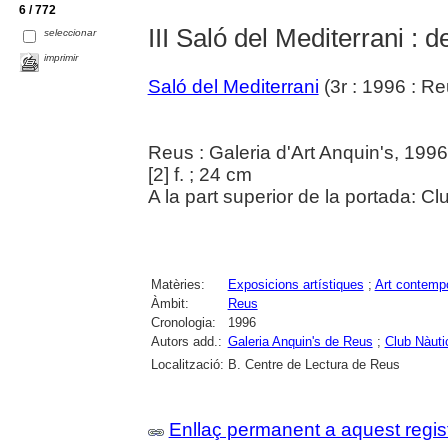
6 / 772
III Saló del Mediterrani : 
seleccionar
imprimir
Saló del Mediterrani
(3r : 1996 : Re
Reus : Galeria d'Art Anquin's, 1996
[2] f. ; 24 cm
A la part superior de la portada: C
Matèries:
Exposicions artístiques
;
Art contemp
Àmbit:
Reus
Cronologia:
1996
Autors add.:
Galeria Anquin's de Reus
;
Club Nàuti
Localització:
B. Centre de Lectura de Reus
Enllaç permanent a aquest regis