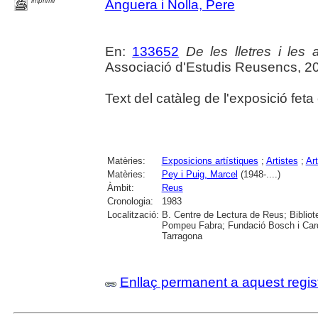
imprimir
Anguera i Nolla, Pere
En:
133652
De les lletres i les a
Associació d'Estudis Reusencs, 2
Text del catàleg de l'exposició fet
Matèries:
Exposicions artístiques
;
Artistes
;
Ar
Matèries:
Pey i Puig, Marcel
(1948-....)
Àmbit:
Reus
Cronologia:
1983
Localització:
B. Centre de Lectura de Reus; Bibliot
Pompeu Fabra; Fundació Bosch i Cardel
Tarragona
Enllaç permanent a aquest regis