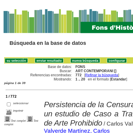
Búsqueda en la base de datos
Base de datos:
FONS
Buscar:
ART CONTEMPORANI []
Referencias encontradas:
772
[
Refinar la búsqueda
]
Mostrando:
1 .. 20
en el formato [
Estandar
]
página 1 de 39
1 / 772
Persistencia de la Censur
seleccionar
imprimir
un estudio de Caso a Tr
de Arte Prohibido
Text complet
Text
/ Carlos Va
complet
Valverde Martínez, Carlos