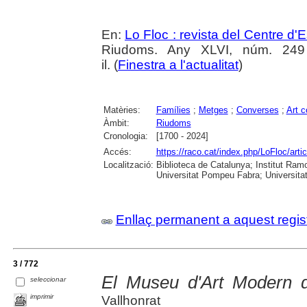
En:
Lo Floc : revista del Centre 
Riudoms. Any XLVI, núm. 249 (
il. (
Finestra a l'actualitat
)
Matèries:
Famílies
;
Metges
;
Converses
;
Art 
Àmbit:
Riudoms
Cronologia:
[1700 - 2024]
Accés:
https://raco.cat/index.php/LoFloc/arti
Localització:
Biblioteca de Catalunya; Institut Ram
Universitat Pompeu Fabra; Universitat R
Enllaç permanent a aquest regis
3 / 772
El Museu d'Art Modern 
seleccionar
imprimir
Vallhonrat