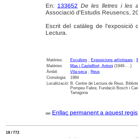
En:
133652
De les lletres i les a
Associació d'Estudis Reusencs, 2
Escrit del catàleg de l'exposició
Lectura.
Matèries:
Escultors
;
Exposicions artístiques
;
Matèries:
Mas i Castelltort, Antoni
(1949-....)
Àmbit:
Vila-seca
;
Reus
Cronologia:
1984
Localització:
B. Centre de Lectura de Reus; Bibliot
Pompeu Fabra; Fundació Bosch i Cardel
Tarragona
Enllaç permanent a aquest regis
18 / 772