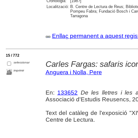
Cronologia:
[198?]
Localització:
B. Centre de Lectura de Reus; Bibliot
Pompeu Fabra; Fundació Bosch i Cardel
Tarragona
Enllaç permanent a aquest regis
15 / 772
Carles Fargas: safaris ico
seleccionar
imprimir
Anguera i Nolla, Pere
En:
133652
De les lletres i les a
Associació d'Estudis Reusencs, 2
Text del catàleg de l'exposició "
Centre de Lectura.