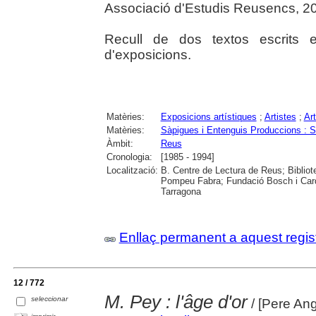
Associació d'Estudis Reusencs, 2
Recull de dos textos escrits 
d'exposicions.
Matèries:
Exposicions artístiques
;
Artistes
;
Ar
Matèries:
Sàpigues i Entenguis Produccions : 
Àmbit:
Reus
Cronologia:
[1985 - 1994]
Localització:
B. Centre de Lectura de Reus; Bibliot
Pompeu Fabra; Fundació Bosch i Cardel
Tarragona
Enllaç permanent a aquest regis
12 / 772
M. Pey : l'âge d'or
seleccionar
/ [Pere An