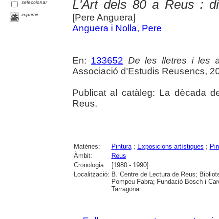
L'Art dels 80 a Reus : d
seleccionar
imprimir
[Pere Anguera]
Anguera i Nolla, Pere
En:
133652
De les lletres i les a
Associació d'Estudis Reusencs, 2
Publicat al catàleg: La dècada d
Reus.
Matèries:
Pintura
;
Exposicions artístiques
;
Pin
Àmbit:
Reus
Cronologia:
[1980 - 1990]
Localització:
B. Centre de Lectura de Reus; Bibliot
Pompeu Fabra; Fundació Bosch i Cardel
Tarragona