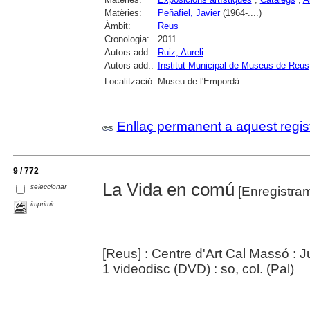
Matèries:
Peñafiel, Javier
(1964-....)
Àmbit:
Reus
Cronologia:
2011
Autors add.:
Ruiz, Aureli
Autors add.:
Institut Municipal de Museus de Reus
Localització:
Museu de l'Empordà
Enllaç permanent a aquest regis
9 / 772
La Vida en comú
seleccionar
[Enregistram
imprimir
[Reus] : Centre d'Art Cal Massó :
1 videodisc (DVD) : so, col. (Pal)