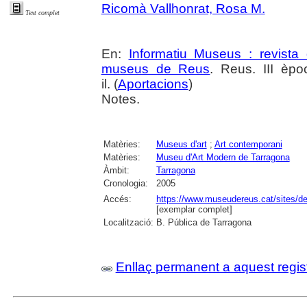
Ricomà Vallhonrat, Rosa M.
Text complet
En:
Informatiu Museus : revista 
museus de Reus
. Reus. III èpo
il. (
Aportacions
)
Notes.
Matèries:
Museus d'art
;
Art contemporani
Matèries:
Museu d'Art Modern de Tarragona
Àmbit:
Tarragona
Cronologia:
2005
Accés:
https://www.museudereus.cat/sites/de
[exemplar complet]
Localització:
B. Pública de Tarragona
Enllaç permanent a aquest regis