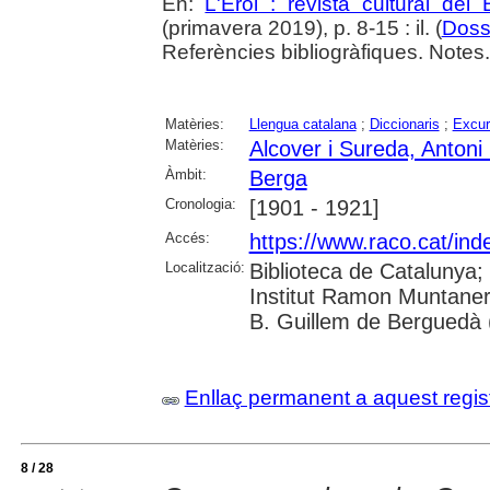
En:
L'Erol : revista cultural del
(primavera 2019), p. 8-15 : il. (
Doss
Referències bibliogràfiques. Notes.
Matèries:
Llengua catalana
;
Diccionaris
;
Excur
Matèries:
Alcover i Sureda, Antoni
Àmbit:
Berga
Cronologia:
[1901 - 1921]
Accés:
https://www.raco.cat/ind
Localització:
Biblioteca de Catalunya;
Institut Ramon Muntaner
B. Guillem de Berguedà (
Enllaç permanent a aquest regis
8 / 28