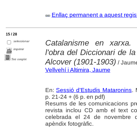
Enllaç permanent a aquest regis
15 / 28
Catalanisme en xarxa.
seleccionar
imprimir
l'obra del Diccionari de l
Alcover (1901-1903)
Text complet
/ Jaume 
Vellvehí i Altimira, Jaume
En:
Sessió d'Estudis Mataronins
.
p. 21-24 + (6 p. en pdf)
Resums de les comunicacions pr
revista inclou CD amb el text c
celebrada el 24 de novembre de
apèndix fotogràfic.