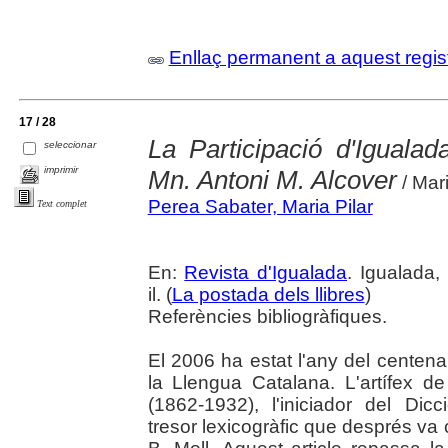
Enllaç permanent a aquest regis
17 / 28
La Participació d'Igualad
seleccionar
imprimir
Mn. Antoni M. Alcover
/ Mar
Perea Sabater, Maria Pilar
Text complet
En:
Revista d'Igualada
. Igualada,
il. (
La postada dels llibres
)
Referències bibliogràfiques.
El 2006 ha estat l'any del centena
la Llengua Catalana. L'artífex d
(1862-1932), l'iniciador del Dicc
tresor lexicogràfic que després va