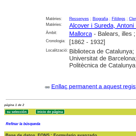
Matèries:
Ressenyes
;
Biografia
;
Filòlegs
;
Cle
Matèries:
Alcover i Sureda, Antoni
Àmbit:
Mallorca
- Balears, illes 
Cronologia:
[1862 - 1932]
Localització:
Biblioteca de Catalunya
Universitat de Barcelona;
Politècnica de Cataluny
Enllaç permanent a aquest regis
página 1 de 2
Refinar la búsqueda
Base de datos
FONS : Formulario avanzado