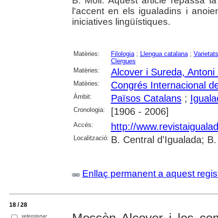
B. Moll. Aquest article repassa la
l'accent en els igualadins i anoi
iniciatives lingüístiques.
Matèries:
Filologia
;
Llengua catalana
;
Varietats
Clergues
Matèries:
Alcover i Sureda, Antoni
Matèries:
Congrés Internacional de
Àmbit:
Països Catalans
;
Iguala
Cronologia:
[1906 - 2006]
Accés:
http://www.revistaiguala
Localització:
B. Central d'Igualada; B
Enllaç permanent a aquest regis
18 / 28
seleccionar