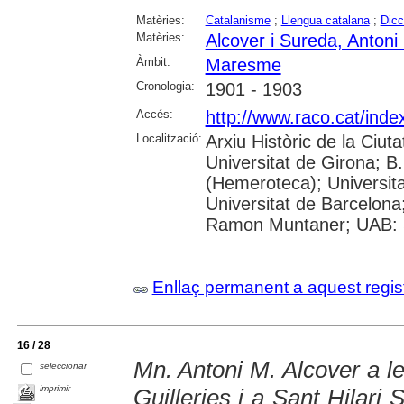
Matèries:
Catalanisme
;
Llengua catalana
;
Dicc
Matèries:
Alcover i Sureda, Antoni
Àmbit:
Maresme
Cronologia:
1901 - 1903
Accés:
http://www.raco.cat/inde
Localització:
Arxiu Històric de la Ciut
Universitat de Girona; 
(Hemeroteca); Universitat
Universitat de Barcelona;
Ramon Muntaner; UAB: S
Enllaç permanent a aquest regis
16 / 28
Mn. Antoni M. Alcover a le
seleccionar
imprimir
Guilleries i a Sant Hilar