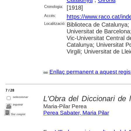
Cronologia:
[1918]
Accés:
https://www.raco.cat/ind
Localització:
Biblioteca de Catalunya;
Universitat de Barcelona;
Vic-Universitat Central d
Catalunya; Universitat P
Virgili; Universitat de Lle
Enllaç permanent a aquest regis
7 / 28
L'Obra del Diccionari de 
seleccionar
imprimir
Maria-Pilar Perea
Perea Sabater, Maria Pilar
Text complet