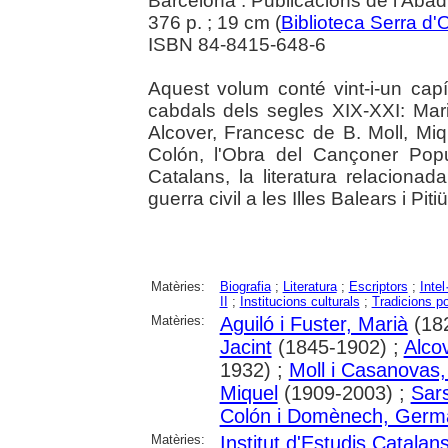
Barcelona : Publicacions de l'Abad
376 p. ; 19 cm (
Biblioteca Serra d'
ISBN 84-8415-648-6
Aquest volum conté vint-i-un capít
cabdals dels segles XIX-XXI: Mari
Alcover, Francesc de B. Moll, Miq
Colón, l'Obra del Cançoner Popul
Catalans, la literatura relacion
guerra civil a les Illes Balears i Piti
Matèries:
Biografia
;
Literatura
;
Escriptors
;
Intel
II
;
Institucions culturals
;
Tradicions p
Matèries:
Aguiló i Fuster, Marià
(18
Jacint
(1845-1902) ;
Alco
1932) ;
Moll i Casanovas,
Miquel
(1909-2003) ;
Sars
Colón i Domènech, Germ
Matèries:
Institut d'Estudis Catalan