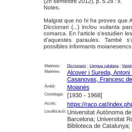
(2n semestre 2012), p. 5.28 : il.
Notes.
Malgrat que no hi ha proves que An
Diccionari (...) inclou vuitanta 
comarca. En l'article s'estudien le
d'aquestes paraules. També s
possibles informants moianesencs d
Matèries:
Diccionaris
;
Llengua catalana
;
Variet
Matèries:
Alcover i Sureda, Antoni
Casanovas, Francesc de
Àmbit:
Moianès
Cronologia:
[1930 - 1968]
Accés:
https://raco.cat/index.p
Localització:
Universitat Autònoma de 
Barcelona; Universitat Rov
Biblioteca de Catalunya