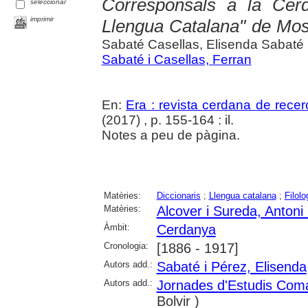
Corresponsals a la Cerd
seleccionar
imprimir
Llengua Catalana" de Mos
Sabaté Casellas, Elisenda Sabaté
Sabaté i Casellas, Ferran
En:
Era : revista cerdana de recer
(2017) , p. 155-164 : il.
Notes a peu de pàgina.
Matèries:
Diccionaris
;
Llengua catalana
;
Filolo
Matèries:
Alcover i Sureda, Antoni
Àmbit:
Cerdanya
Cronologia:
[1886 - 1917]
Autors add.:
Sabaté i Pérez, Elisenda
Autors add.:
Jornades d'Estudis Com
Bolvir )