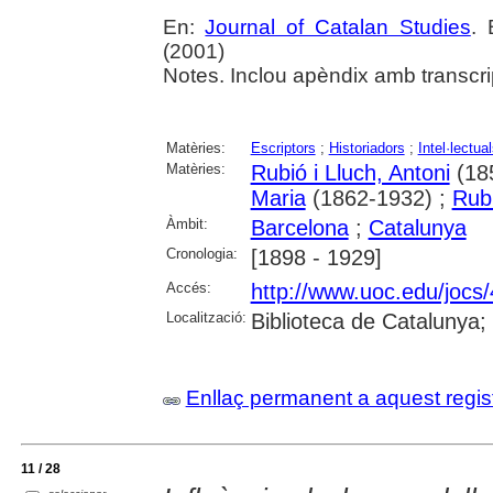
En:
Journal of Catalan Studies
. 
(2001)
Notes. Inclou apèndix amb transcrip
Matèries:
Escriptors
;
Historiadors
;
Intel·lectua
Matèries:
Rubió i Lluch, Antoni
(18
Maria
(1862-1932) ;
Rubi
Àmbit:
Barcelona
;
Catalunya
Cronologia:
[1898 - 1929]
Accés:
http://www.uoc.edu/jocs/
Localització:
Biblioteca de Catalunya;
Enllaç permanent a aquest regis
11 / 28