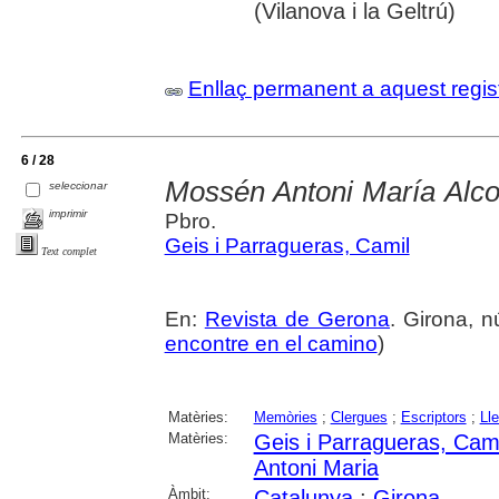
(Vilanova i la Geltrú)
Enllaç permanent a aquest regis
6 / 28
Mossén Antoni María Alc
seleccionar
imprimir
Pbro.
Geis i Parragueras, Camil
Text complet
En:
Revista de Gerona
. Girona, n
encontre en el camino
)
Matèries:
Memòries
;
Clergues
;
Escriptors
;
Ll
Matèries:
Geis i Parragueras, Cami
Antoni Maria
Àmbit:
Catalunya
;
Girona