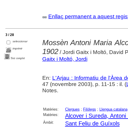
Enllaç permanent a aquest regis
3 / 28
Mossèn Antoni Maria Alco
seleccionar
imprimir
1902
/ Jordi Gaitx i Moltó, David
Gaitx i Moltó, Jordi
Text complet
En:
L'Arjau : Informatiu de l'Àrea 
47 (novembre 2003), p. 11-15 : il. (
Notes.
Matèries:
Clergues
;
Filòlegs
;
Llengua catalana
Matèries:
Alcover i Sureda, Antoni
Àmbit:
Sant Feliu de Guíxols