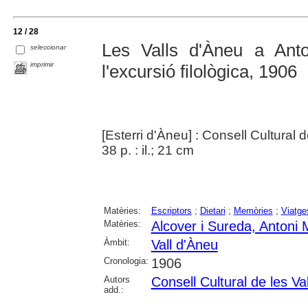
12 / 28
Les Valls d'Àneu a Anto
seleccionar
imprimir
l'excursió filològica, 1906
[Esterri d'Àneu] : Consell Cultural 
38 p. : il.; 21 cm
Matèries:
Escriptors
;
Dietari
;
Memòries
;
Viatge
Matèries:
Alcover i Sureda, Antoni 
Àmbit:
Vall d'Àneu
Cronologia:
1906
Autors
Consell Cultural de les Va
add.: