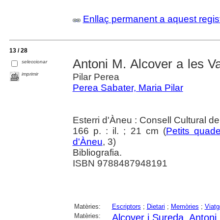
Enllaç permanent a aquest regis
13 / 28
Antoni M. Alcover a les V
seleccionar
imprimir
Pilar Perea
Perea Sabater, Maria Pilar
Esterri d'Àneu : Consell Cultural d
166 p. : il. ; 21 cm (
Petits quade
d'Àneu
, 3)
Bibliografia.
ISBN 9788487948191
Matèries:
Escriptors
;
Dietari
;
Memòries
;
Viat
Matèries:
Alcover i Sureda, Antoni