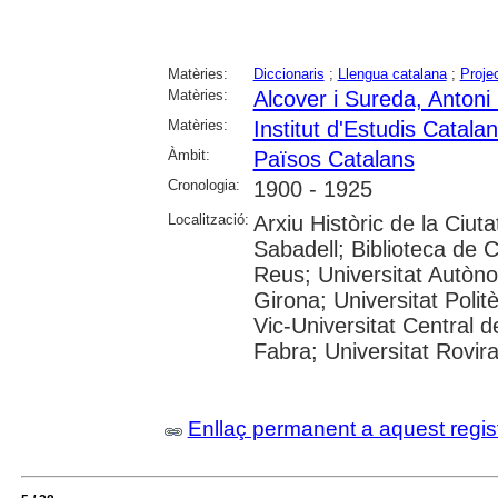
Matèries:
Diccionaris
;
Llengua catalana
;
Proje
Matèries:
Alcover i Sureda, Antoni
Matèries:
Institut d'Estudis Catala
Àmbit:
Països Catalans
Cronologia:
1900 - 1925
Localització:
Arxiu Històric de la Ciut
Sabadell; Biblioteca de 
Reus; Universitat Autòno
Girona; Universitat Polit
Vic-Universitat Central 
Fabra; Universitat Rovira i
Enllaç permanent a aquest regis