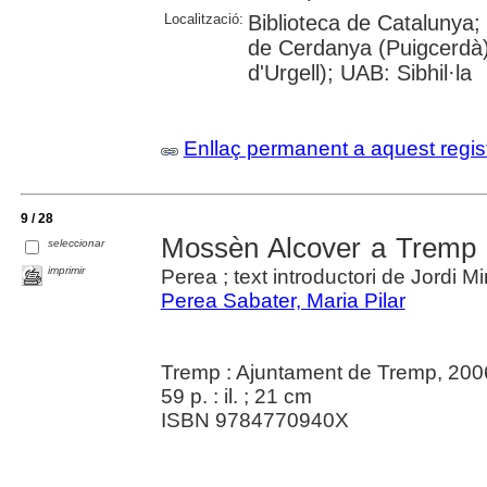
Localització:
Biblioteca de Catalunya
de Cerdanya (Puigcerdà)
d'Urgell); UAB: Sibhil·la
Enllaç permanent a aquest regis
9 / 28
Mossèn Alcover a Tremp 
seleccionar
imprimir
Perea ; text introductori de Jordi M
Perea Sabater, Maria Pilar
Tremp : Ajuntament de Tremp, 200
59 p. : il. ; 21 cm
ISBN 9784770940X