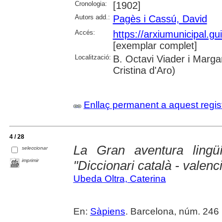
Cronologia:
[1902]
Autors add.:
Pagès i Cassú, David
Accés:
https://arxiumunicipal.g
[exemplar complet]
Localització:
B. Octavi Viader i Margar
Cristina d'Aro)
Enllaç permanent a aquest regis
4 / 28
La Gran aventura lingü
seleccionar
imprimir
"Diccionari català - valenci
Ubeda Oltra, Caterina
En:
Sàpiens
. Barcelona, núm. 246 (