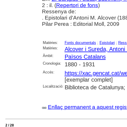
2 : il. (
Repertori de fons
)
Ressenya de:
. Epistolari d'Antoni M. Alcover (
Pilar Perea : Editorial Moll, 2009
Matèries:
Fonts documentals
;
Epistolari
;
Ress
Matèries:
Alcover i Sureda, Antoni
Àmbit:
Països Catalans
Cronologia:
1880 - 1931
Accés:
https://xac.gencat.cat/
[exemplar complet]
Localització:
Biblioteca de Catalunya;
Enllaç permanent a aquest regis
2 / 28