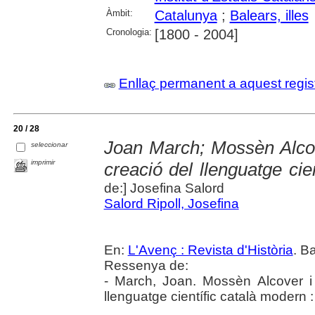
Àmbit:
Catalunya
;
Balears, illes
Cronologia:
[1800 - 2004]
Enllaç permanent a aquest regis
20 / 28
Joan March; Mossèn Alcove
seleccionar
imprimir
creació del llenguatge cie
de:] Josefina Salord
Salord Ripoll, Josefina
En:
L'Avenç : Revista d'Història
. B
Ressenya de:
- March, Joan. Mossèn Alcover i 
llenguatge científic català modern