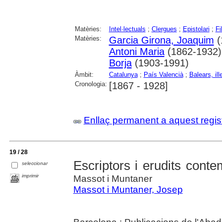
Matèries:
Intel·lectuals
;
Clergues
;
Epistolari
;
Fi
Matèries:
Garcia Girona, Joaquim
(
Antoni Maria
(1862-1932)
Borja
(1903-1991)
Àmbit:
Catalunya
;
País Valencià
;
Balears, ill
Cronologia:
[1867 - 1928]
Enllaç permanent a aquest regis
19 / 28
Escriptors i erudits cont
seleccionar
imprimir
Massot i Muntaner
Massot i Muntaner, Josep