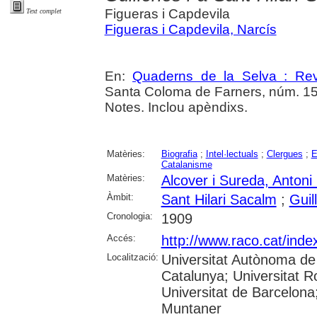
Figueras i Capdevila
Text complet
Figueras i Capdevila, Narcís
En:
Quaderns de la Selva : Revi
Santa Coloma de Farners, núm. 15 (
Notes. Inclou apèndixs.
Matèries:
Biografia
;
Intel·lectuals
;
Clergues
;
E
Catalanisme
Matèries:
Alcover i Sureda, Antoni
Àmbit:
Sant Hilari Sacalm
;
Guil
Cronologia:
1909
Accés:
http://www.raco.cat/ind
Localització:
Universitat Autònoma de 
Catalunya; Universitat Ro
Universitat de Barcelona
Muntaner