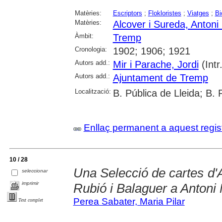
Matèries:
Escriptors
;
Flokloristes
;
Viatges
;
Bi
Matèries:
Alcover i Sureda, Antoni
Àmbit:
Tremp
Cronologia:
1902; 1906; 1921
Autors add.:
Mir i Parache, Jordi
(Intr.
Autors add.:
Ajuntament de Tremp
Localització:
B. Pública de Lleida; B.
Enllaç permanent a aquest regis
10 / 28
Una Selecció de cartes d'A
seleccionar
imprimir
Rubió i Balaguer a Antoni
Perea Sabater, Maria Pilar
Text complet