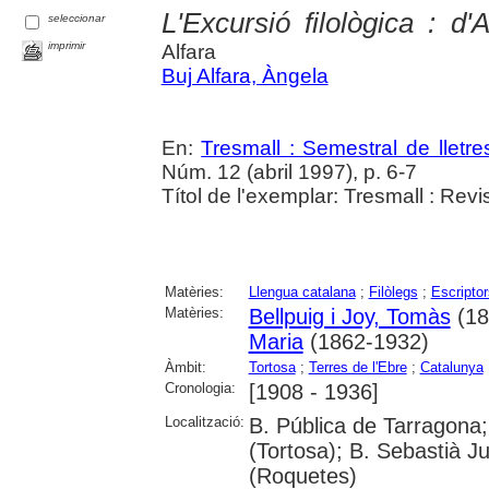
L'Excursió filològica : d'
seleccionar
imprimir
Alfara
Buj Alfara, Àngela
En:
Tresmall : Semestral de lletres
Núm. 12 (abril 1997), p. 6-7
Títol de l'exemplar: Tresmall : Revist
Matèries:
Llengua catalana
;
Filòlegs
;
Escriptor
Matèries:
Bellpuig i Joy, Tomàs
(18
Maria
(1862-1932)
Àmbit:
Tortosa
;
Terres de l'Ebre
;
Catalunya
Cronologia:
[1908 - 1936]
Localització:
B. Pública de Tarragona;
(Tortosa); B. Sebastià J
(Roquetes)