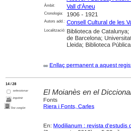
Àmbit:
Vall d'Àneu
Cronologia:
1906 - 1921
Autors add.:
Consell Cultural de les V
Localització:
Biblioteca de Catalunya;
de Barcelona; Universit
Lleida; Biblioteca Públic
Enllaç permanent a aquest regis
14 / 28
El Moianès en el Diccionar
seleccionar
imprimir
Fonts
Riera i Fonts, Carles
Text complet
En:
Modilianum : revista d'estudis