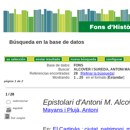
Búsqueda en la base de datos
Base de datos:
FONS
Buscar:
ALCOVER I SUREDA, ANTONI MAR
Referencias encontradas:
28
[
Refinar la búsqueda
]
Mostrando:
1 .. 20
en el formato [
Estandar
]
página 1 de 2
1 / 28
Epistolari d'Antoni M. Alc
seleccionar
imprimir
Mayans i Plujà, Antoni
Text complet
En:
El Cartipàs : ciutat, patrimoni,