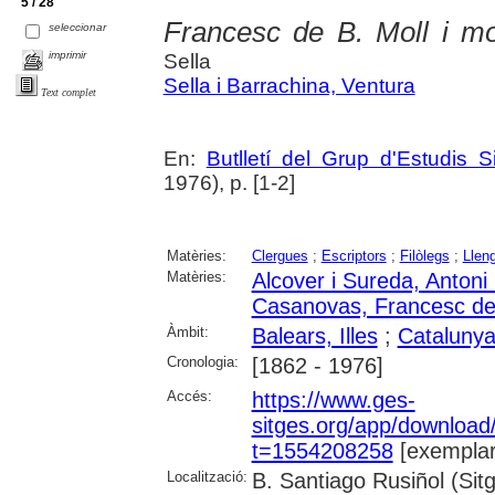
5 / 28
Francesc de B. Moll i m
seleccionar
imprimir
Sella
Sella i Barrachina, Ventura
Text complet
En:
Butlletí del Grup d'Estudis S
1976), p. [1-2]
Matèries:
Clergues
;
Escriptors
;
Filòlegs
;
Llen
Matèries:
Alcover i Sureda, Antoni
Casanovas, Francesc de
Àmbit:
Balears, Illes
;
Cataluny
Cronologia:
[1862 - 1976]
Accés:
https://www.ges-
sitges.org/app/downloa
t=1554208258
[exemplar
Localització:
B. Santiago Rusiñol (Sit