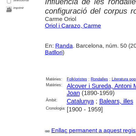
Influència de les rondall
seleccionar
imprimir
configuració del corpus 
Carme Oriol
Oriol i Carazo, Carme
En:
Randa
. Barcelona, núm. 50 (20
Batllori
)
Matèries:
Folkloristes
;
Rondalles
;
Literatura pop
Matèries:
Alcover i Sureda, Antoni 
Joan
(1890-1959)
Àmbit:
Catalunya
;
Balears, illes
Cronologia:
[1900 - 1959]
Enllaç permanent a aquest regis