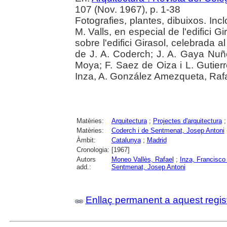
107 (Nov. 1967), p. 1-38
Fotografies, plantes, dibuixos. Inc
M. Valls, en especial de l'edifici Gi
sobre l'edifici Girasol, celebrada al
de J. A. Coderch; J. A. Gaya Nu
Moya; F. Saez de Oiza i L. Gutier
Inza, A. González Amezqueta, Raf
Matèries:
Arquitectura
;
Projectes d'arquitectura
Matèries:
Coderch i de Sentmenat, Josep Antoni
Àmbit:
Catalunya
;
Madrid
Cronologia:
[1967]
Autors
Moneo Vallès, Rafael
;
Inza, Francisco
add.:
Sentmenat, Josep Antoni
Enllaç permanent a aquest regis