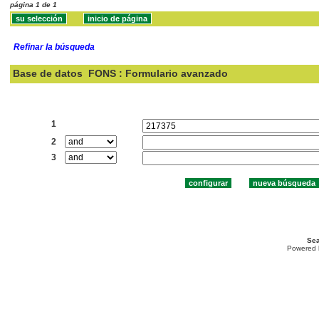
página 1 de 1
Refinar la búsqueda
Base de datos
FONS : Formulario avanzado
Buscar:
1
2
3
Sea
Powered