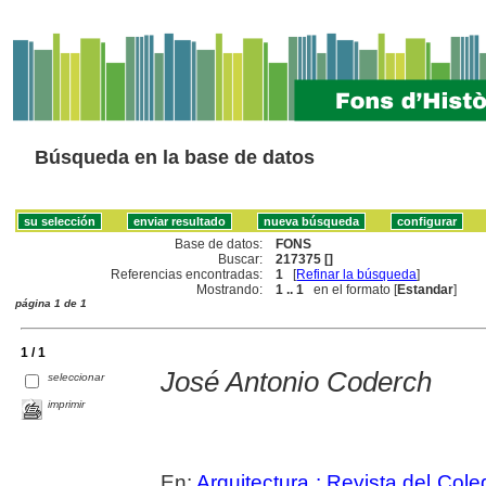
Búsqueda en la base de datos
Base de datos:
FONS
Buscar:
217375 []
Referencias encontradas:
1
[
Refinar la búsqueda
]
Mostrando:
1 .. 1
en el formato [
Estandar
]
página 1 de 1
1 / 1
José Antonio Coderch
seleccionar
imprimir
En:
Arquitectura : Revista del Cole