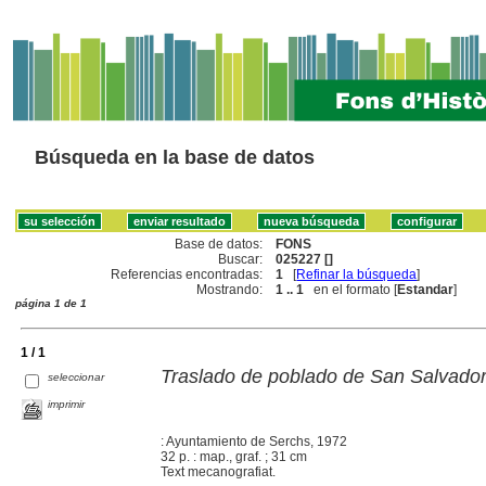
Búsqueda en la base de datos
Base de datos:
FONS
Buscar:
025227 []
Referencias encontradas:
1
[
Refinar la búsqueda
]
Mostrando:
1 .. 1
en el formato [
Estandar
]
página 1 de 1
1 / 1
Traslado de poblado de San Salvador
seleccionar
imprimir
: Ayuntamiento de Serchs, 1972
32 p. : map., graf. ; 31 cm
Text mecanografiat.