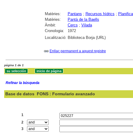
Matèries:
Pantans
;
Recursos hídrics
;
Planific
Matèries:
Pantà de la Baells
Àmbit:
Cercs
;
Vilada
Cronologia:
1972
Localització:
Biblioteca Borja (URL)
Enllaç permanent a aquest registre
página 1 de 1
Refinar la búsqueda
Base de datos
FONS : Formulario avanzado
Buscar:
1
2
3