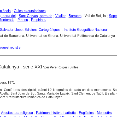
plànols
;
Guies excursionistes
, serra del
;
Sant Gervàs, serra de
;
Vilaller
;
Barruera
- Vall de Boí, la ;
Sope
Senterada
;
Pirineu
;
Prepirineu
Salvador Llobet Edicions Cartogràfiques
;
Instituto Geográfico Nacional
tat de Barcelona; Universitat de Girona; Universitat Politècnica de Catalunya
aquest registre
atalunya : serie XXI
/ per Pere Rotger i Sintes
Quera, 1971
b/n. Conté breu descripció, plànol i 2 fotografies de cada un dels monuments: S
Abella, Sant Joan de Boí, Santa Maria de Lavaix, Sant Clement de Taüll. Els plàn
'obra "L'arquitectura romànica de Catalunya".
;
Arquitectura religiosa
;
Patrimoni històric i artístic
;
Esglésies
;
Monestirs