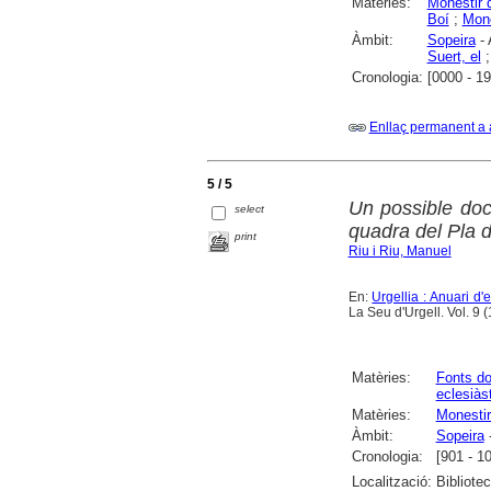
Matèries:
Monestir 
Boí
;
Mone
Àmbit:
Sopeira
- 
Suert, el
Cronologia:
[0000 - 1
Enllaç permanent a 
5 / 5
Un possible docu
select
quadra del Pla d
print
Riu i Riu, Manuel
En:
Urgellia : Anuari d'
La Seu d'Urgell. Vol. 9 
Matèries:
Fonts d
eclesiàs
Matèries:
Monestir
Àmbit:
Sopeira
Cronologia:
[901 - 1
Localització:
Bibliote