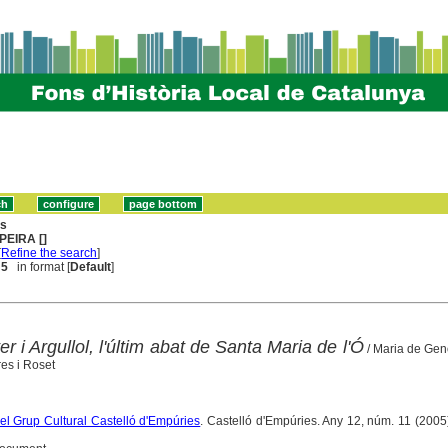
ns
PEIRA []
[
Refine the search
]
 5
in format [
Default
]
r i Argullol, l'últim abat de Santa Maria de l'Ó
/ Maria de Genov
es i Roset
 del Grup Cultural Castelló d'Empúries
. Castelló d'Empúries. Any 12, núm. 11 (2005)