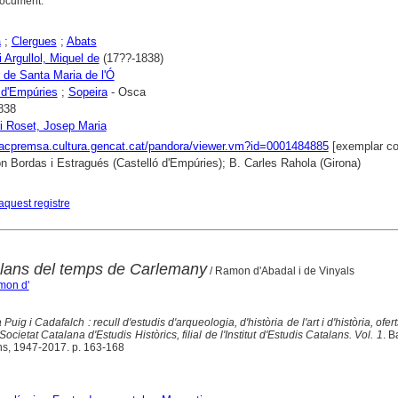
document.
a
;
Clergues
;
Abats
 Argullol, Miquel de
(17??-1838)
 de Santa Maria de l'Ó
 d'Empúries
;
Sopeira
- Osca
838
i Roset, Josep Maria
xacpremsa.cultura.gencat.cat/pandora/viewer.vm?id=0001484885
[exemplar co
 Bordas i Estragués (Castelló d'Empúries); B. Carles Rahola (Girona)
aquest registre
lans del temps de Carlemany
/ Ramon d'Abadal i de Vinyals
mon d'
 Puig i Cadafalch : recull d'estudis d'arqueologia, d'història de l'art i d'història, ofe
ocietat Catalana d'Estudis Històrics, filial de l'Institut d'Estudis Catalans. Vol. 1
. B
ans, 1947-2017. p. 163-168