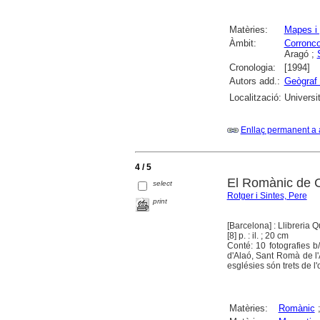
Matèries:
Mapes i 
Àmbit:
Corronco
Aragó ;
Cronologia:
[1994]
Autors add.:
Geògraf 
Localització:
Universi
Enllaç permanent a 
4 / 5
El Romànic de C
select
Rotger i Sintes, Pere
print
[Barcelona] : Llibreria 
[8] p. : il. ; 20 cm
Conté: 10 fotografies 
d'Alaó, Sant Romà de l'
esglésies són trets de l
Matèries:
Romànic