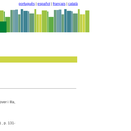
português
|
español
|
français
|
català
er i Illa,
 , p. 131-