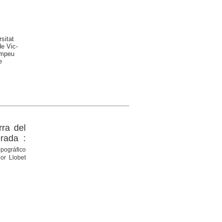
sitat
de Vic-
ompeu
e
rra del
rada :
pográfico
dor Llobet