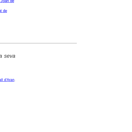
 Joan de
t de
la seva
all d'Aran
.