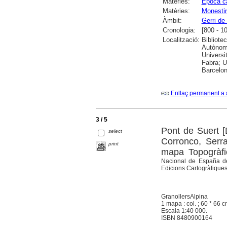
Matèries:
Epoca ca
Matèries:
Monestir
Àmbit:
Gerri de 
Cronologia:
[800 - 1
Localització:
Bibliote
Autònoma
Universi
Fabra; Un
Barcelon
Enllaç permanent a 
3 / 5
Pont de Suert [D
select
Corronco, Serra
print
mapa Topogràfic
Nacional de España del
Edicions Cartogràfiques
GranollersAlpina
1 mapa : col. ; 60 * 66 cm
Escala 1:40 000.
ISBN 8480900164