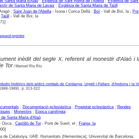
de Santa Maria d'Alaó
;
Església de Sant Romà de l'Abella
;
Església de Sant
stir de Santa Maria de Lavaix
;
Església de Santa Maria de Taüll
Aragó ;
Sant Joan de l'Abella
- Isona i Conca Dellà ;
Boí
- Vall de Boí, la ;
Pon
;
Taüll
- Vall de Boí, la
971]
aquest registre
ment inèdit del segle X, referent al monestir d'Alaó i 
e Tor
/ Manuel Riu Riu
estudis històrics dels antics comtats de Cerdanya, Urgell i Pallars, d'Andorra i la V
(1988-1989) , p. 313-322
ocumentals
;
Documentació eclesiàstica
;
Propietat eclesiàstica
;
Rendes
tiques
;
Monestirs
;
Epoca carolíngia
 de Santa Maria d'Alaó
- Osca ;
Castilló de Tor
- Pont de Suert, el ;
Franja, la
000]
ca de Catalunya; UAB: Humanitats (Hemeroteca); Universitat de Barcelona;