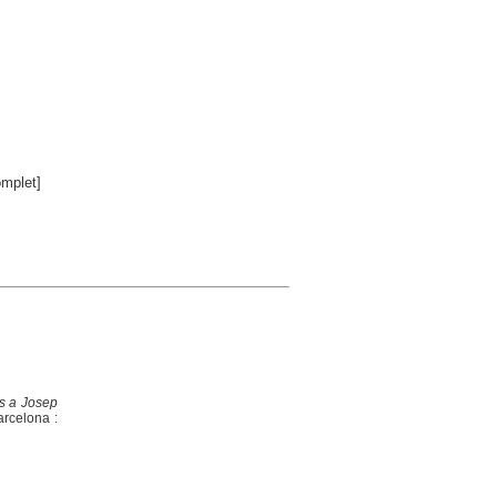
mplet]
rts a Josep
arcelona :