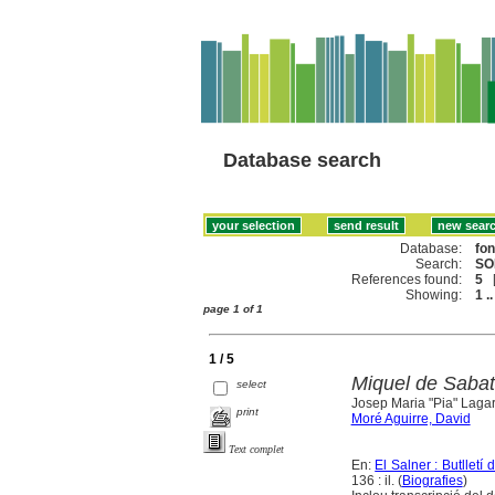
Database search
Database:
fo
Search:
SO
References found:
5
Showing:
1 ..
page 1 of 1
1 / 5
Miquel de Sabate
select
Josep Maria "Pia" Lagar
print
Moré Aguirre, David
Text complet
En:
El Salner : Butlletí
136 : il. (
Biografies
)