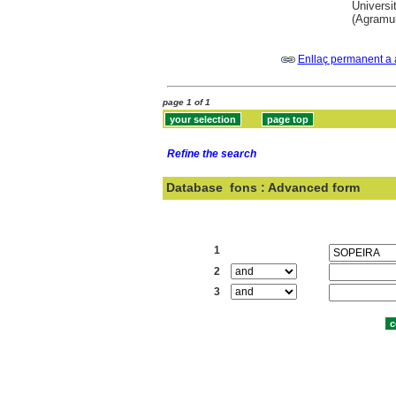
Universi
(Agramu
Enllaç permanent a 
page 1 of 1
Refine the search
Database
fons : Advanced form
Search:
1
2
3