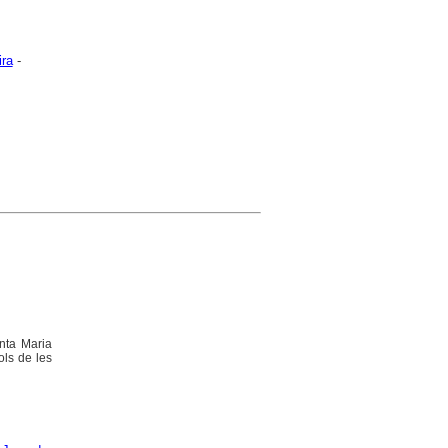
ira
-
anta Maria
ols de les