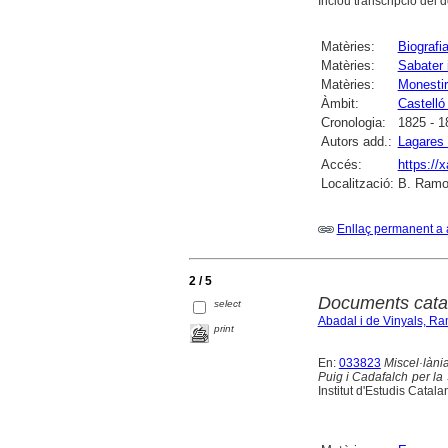
Inclou transcripció del 
Matèries:
Biografi
Matèries:
Sabater i
Matèries:
Monestir
Àmbit:
Castelló
Cronologia:
1825 - 1
Autors add.:
Lagares 
Accés:
https://
Localització:
B. Ramon
Enllaç permanent a 
2 / 5
Documents cata
select
Abadal i de Vinyals, Ra
print
En:
033823
Miscel·lània
Puig i Cadafalch per la S
Institut d'Estudis Catal