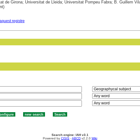
tat de Girona; Universitat de Lleida; Universitat Pompeu Fabra; B. Guillem Vil
nt)
aquest registre
in field:
Search engine: IAH v3.1
Powered by
CISIS
-
ABCD
v2.2.0
Wiki