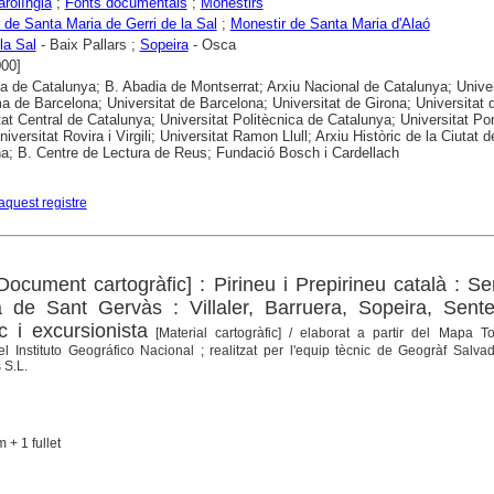
rolíngia
;
Fonts documentals
;
Monestirs
 de Santa Maria de Gerri de la Sal
;
Monestir de Santa Maria d'Alaó
la Sal
- Baix Pallars ;
Sopeira
- Osca
000]
ca de Catalunya; B. Abadia de Montserrat; Arxiu Nacional de Catalunya; Univer
 de Barcelona; Universitat de Barcelona; Universitat de Girona; Universitat 
tat Central de Catalunya; Universitat Politècnica de Catalunya; Universitat P
iversitat Rovira i Virgili; Universitat Ramon Llull; Arxiu Històric de la Ciutat d
a; B. Centre de Lectura de Reus; Fundació Bosch i Cardellach
aquest registre
ocument cartogràfic] : Pirineu i Prepirineu català : Se
 de Sant Gervàs : Villaler, Barruera, Sopeira, Sente
 i excursionista
[Material cartogràfic]
/ elaborat a partir del Mapa To
 Instituto Geográfico Nacional ; realitzat per l'equip tècnic de Geogràf Salva
 S.L.
 + 1 fullet