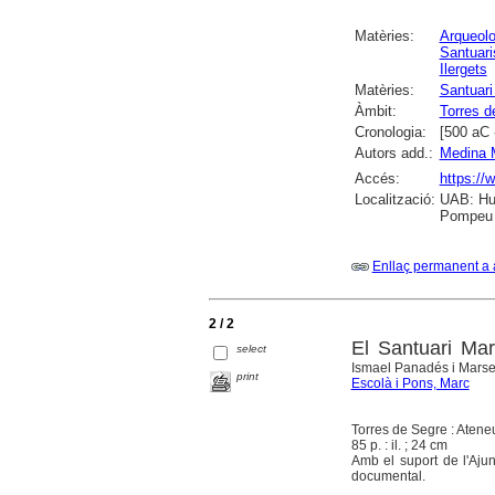
Matèries:
Arqueolo
Santuari
Ilergets
Matèries:
Santuari
Àmbit:
Torres d
Cronologia:
[500 aC 
Autors add.:
Medina 
Accés:
https://
Localització:
UAB: Hum
Pompeu F
Enllaç permanent a 
2 / 2
El Santuari Ma
select
Ismael Panadés i Marsell
print
Escolà i Pons, Marc
Torres de Segre : Atene
85 p. : il. ; 24 cm
Amb el suport de l'Aju
documental.