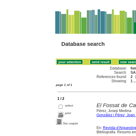
Database search
Database:
fo
Search:
SA
References found:
2
Showing:
1 ..
page 1 of 1
1 / 2
El Fossat de Ca
select
Pérez, Josep Medina
print
González i Pérez, Joa
Text complet
En:
Revista d'Arqueolo
Bibliografia. Resums en 