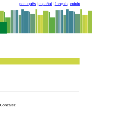
português
|
español
|
français
|
català
González