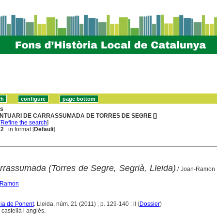
ns
NTUARI DE CARRASSUMADA DE TORRES DE SEGRE []
[
Refine the search
]
 2
in format [
Default
]
rrassumada (Torres de Segre, Segrià, Lleida)
/ Joan-Ramon 
n Ramon
gia de Ponent
. Lleida, núm. 21 (2011) , p. 129-140 : il (
Dossier
)
castellà i anglès.