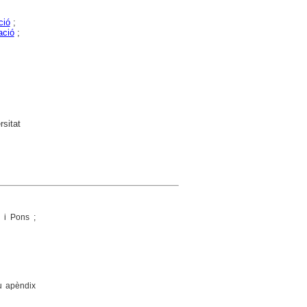
ció
;
ació
;
sitat
 i Pons ;
ou apèndix