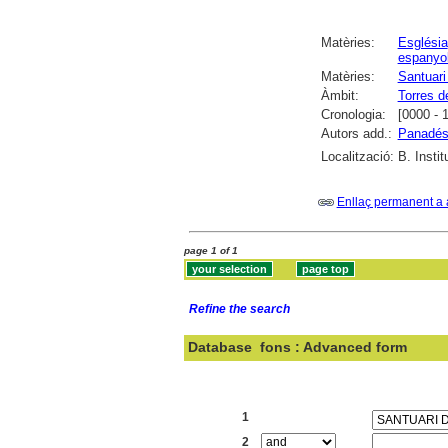
Matèries:
Església
espanyo
Matèries:
Santuari
Àmbit:
Torres d
Cronologia:
[0000 - 
Autors add.:
Panadés 
Localització:
B. Instit
Enllaç permanent a 
page 1 of 1
Refine the search
Database
fons : Advanced form
Search:
1
2