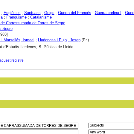
;
Esglésies
;
Santuaris
;
Goigs
;
Guerra del Francès
;
Guerra carlina I
;
Guerr
la
;
Franquisme
;
Catalanisme
 de Carrassumada de Torres de Segre
e Segre
1983]
i Marsellés, Ismael
;
Lladonosa i Pujol, Josep
(Pr.)
ut d'Estudis Ilerdencs; B. Pública de Lleida
aquest registre
in field: