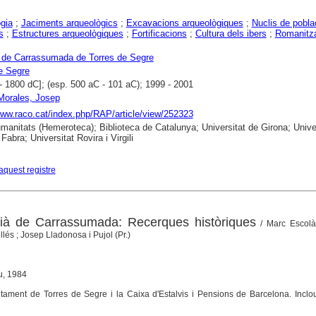
gia
;
Jaciments arqueològics
;
Excavacions arqueològiques
;
Nuclis de pobla
s
;
Estructures arqueològiques
;
Fortificacions
;
Cultura dels ibers
;
Romanitz
 de Carrassumada de Torres de Segre
e Segre
- 1800 dC]; (esp. 500 aC - 101 aC); 1999 - 2001
Morales, Josep
www.raco.cat/index.php/RAP/article/view/252323
anitats (Hemeroteca); Biblioteca de Catalunya; Universitat de Girona; Univer
abra; Universitat Rovira i Virgili
aquest registre
rià de Carrassumada: Recerques històriques
/ Marc Escolà
és ; Josep Lladonosa i Pujol (Pr.)
u, 1984
ntament de Torres de Segre i la Caixa d'Estalvis i Pensions de Barcelona. Incl