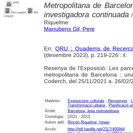
print
Metropolitana de Barcelo
investigadora continuada
Text complet
Text
/
complet
Riquelme
Manubens Gil, Pere
En:
QRU : Quaderns de Recerc
(desembre 2023), p. 219-226 : il.
Resenya de l'Exposició: Les parcel
metropolitana de Barcelona : un
Coderch, del 25/11/2021 a. 26/02/
Matèries:
Exposicions culturals
;
Ressenyes
;
U
Transformació urbana
;
Planificació u
Àmbit:
Barcelona, àrea metropolitana
Cronologia:
[2021 - 2022]
Autors add.:
Rincón Riquelme, Ignasi
Accés:
http://hdl.handle.net/2117/400944