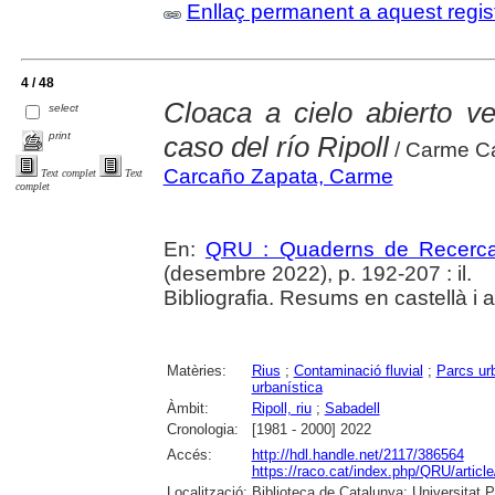
Enllaç permanent a aquest regis
4 / 48
Cloaca a cielo abierto v
select
print
caso del río Ripoll
/ Carme C
Carcaño Zapata, Carme
Text complet
Text
complet
En:
QRU : Quaderns de Recerc
(desembre 2022), p. 192-207 : il.
Bibliografia. Resums en castellà i 
Matèries:
Rius
;
Contaminació fluvial
;
Parcs ur
urbanística
Àmbit:
Ripoll, riu
;
Sabadell
Cronologia:
[1981 - 2000] 2022
Accés:
http://hdl.handle.net/2117/386564
https://raco.cat/index.php/QRU/articl
Localització:
Biblioteca de Catalunya; Universitat 