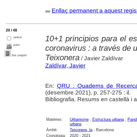
Enllaç permanent a aquest regis
20 / 48
10+1 principios para el es
select
print
coronavirus : a través de
Teixonera
Text complet
/ Javier Zaldívar
Zaldívar, Javier
En:
QRU : Quaderns de Recerc
(desembre 2021), p. 257-275 : il.
Bibliografia. Resums en castellà i 
Matèries:
Urbanisme
;
Estructura urbana
;
Pand
urbans
Àmbit:
Teixonera, la
- Barcelona
Cronologia:
2020 - 2021