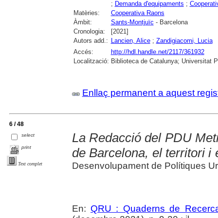
;
Demanda d'equipaments
;
Cooperati
Matèries:
Cooperativa Raons
Àmbit:
Sants-Montjuïc
- Barcelona
Cronologia:
[2021]
Autors add.:
Lancien, Alice
;
Zandigiacomi, Lucia
Accés:
http://hdl.handle.net/2117/361932
Localització:
Biblioteca de Catalunya; Universitat 
Enllaç permanent a aquest regis
6 / 48
La Redacció del PDU Metro
select
print
de Barcelona, el territori i
Desenvolupament de Polítiques Ur
Text complet
En:
QRU : Quaderns de Recerc