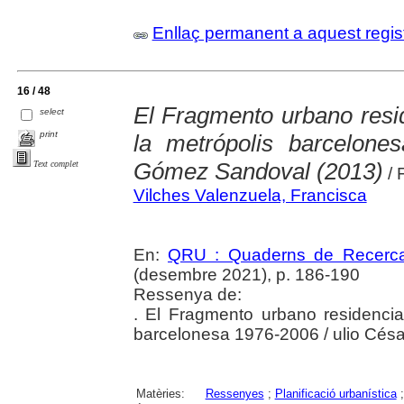
Enllaç permanent a aquest regis
16 / 48
El Fragmento urbano resid
select
print
la metrópolis barcelone
Gómez Sandoval (2013)
Text complet
/ 
Vilches Valenzuela, Francisca
En:
QRU : Quaderns de Recerc
(desembre 2021), p. 186-190
Ressenya de:
. El Fragmento urbano residencia
barcelonesa 1976-2006 / ulio Cé
Matèries:
Ressenyes
;
Planificació urbanística