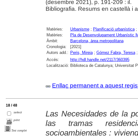
(desembre 2021), p. 191-209 : il.
Bibliografia. Resums en castellà i 
Matèries:
Urbanisme
;
Planificació urbanística
Matèries:
Pla de Desenvolupament Urbanístic M
Àmbit:
Barcelona, àrea metropolitana
Cronologia:
[2021]
Autors add.:
Peris, Mireia
;
Gómez Fabra, Teresa
Accés:
http://hdl.handle.net/2117/360395
Localització:
Biblioteca de Catalunya; Universitat 
Enllaç permanent a aquest regis
18 / 48
Las Necesidades de la po
select
print
las tramas residenc
socioambientales : vivien
Text complet