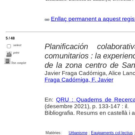
Enllaç permanent a aquest regis
5 / 48
Planificación colabora
select
print
comunitarios : la experien
de la zona centro de San
Text complet
Javier Fraga Cadórniga, Alice Lan
Fraga Cadórniga, F. Javier
En:
QRU : Quaderns de Recerc
(desembre 2021), p. 133-147 : il.
Bibliografia. Resums en castellà i 
Matèries:
Urbanisme
;
Equipaments col·lectius