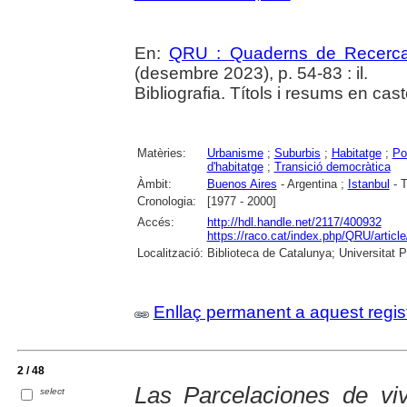
En:
QRU : Quaderns de Recerc
(desembre 2023), p. 54-83 : il.
Bibliografia. Títols i resums en cast
Matèries:
Urbanisme
;
Suburbis
;
Habitatge
;
Po
d'habitatge
;
Transició democràtica
Àmbit:
Buenos Aires
- Argentina ;
Istanbul
- T
Cronologia:
[1977 - 2000]
Accés:
http://hdl.handle.net/2117/400932
https://raco.cat/index.php/QRU/articl
Localització:
Biblioteca de Catalunya; Universitat 
Enllaç permanent a aquest regis
2 / 48
Las Parcelaciones de vi
select