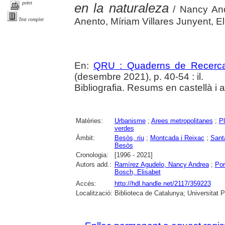
print
en la naturaleza
/ Nancy And
Anento, Míriam Villares Junyent, 
Text complet
En:
QRU : Quaderns de Recerc
(desembre 2021), p. 40-54 : il.
Bibliografia. Resums en castellà i 
Matèries:
Urbanisme
;
Arees metropolitanes
;
Pl
verdes
Àmbit:
Besòs, riu
;
Montcada i Reixac
;
Sant
Besòs
Cronologia:
[1996 - 2021]
Autors add.:
Ramírez Agudelo, Nancy Andrea
;
Por
Bosch, Elisabet
Accés:
http://hdl.handle.net/2117/359223
Localització:
Biblioteca de Catalunya; Universitat 