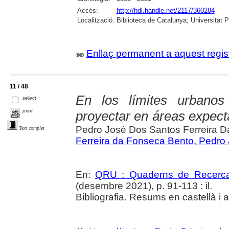
Accés:
http://hdl.handle.net/2117/360284
Localització:
Biblioteca de Catalunya; Universitat 
Enllaç permanent a aquest regis
11 / 48
En los límites urbano
select
print
proyectar en áreas expect
Pedro José Dos Santos Ferreira 
Text complet
Ferreira da Fonseca Bento, Pedro
En:
QRU : Quaderns de Recerc
(desembre 2021), p. 91-113 : il.
Bibliografia. Resums en castellà i 