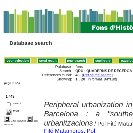
Database search
Database:
fons
Search:
QRU : QUADERNS DE RECERCA 
References found:
48
[
Refine the search
]
Showing:
1 .. 20
in format [
Default
]
page 1 of 3
1 / 48
Peripheral urbanization i
select
print
Barcelona : a "south
urbanitzacions
Text complet
Text
/ Pol Fité Mat
complet
Fité Matamoros, Pol