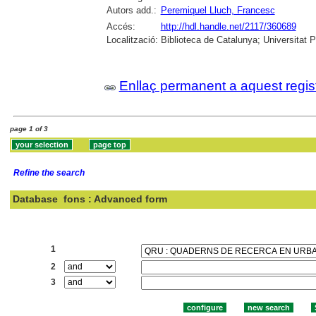
Autors add.:
Peremiquel Lluch, Francesc
Accés:
http://hdl.handle.net/2117/360689
Localització:
Biblioteca de Catalunya; Universitat 
Enllaç permanent a aquest regis
page 1 of 3
Refine the search
Database
fons : Advanced form
Search:
1
2
3