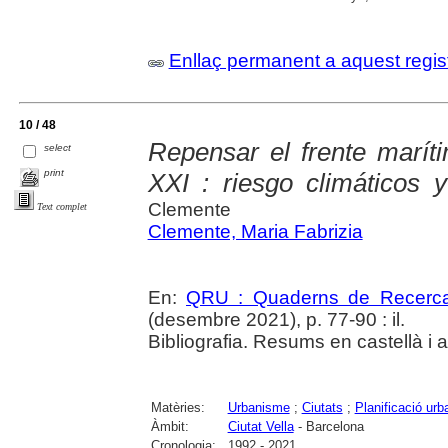
Enllaç permanent a aquest regis
10 / 48
Repensar el frente marít
select
print
XXI : riesgo climáticos 
Clemente
Text complet
Clemente, Maria Fabrizia
En:
QRU : Quaderns de Recerc
(desembre 2021), p. 77-90 : il.
Bibliografia. Resums en castellà i 
Matèries:
Urbanisme
;
Ciutats
;
Planificació urb
Àmbit:
Ciutat Vella
- Barcelona
Cronologia:
1992 - 2021