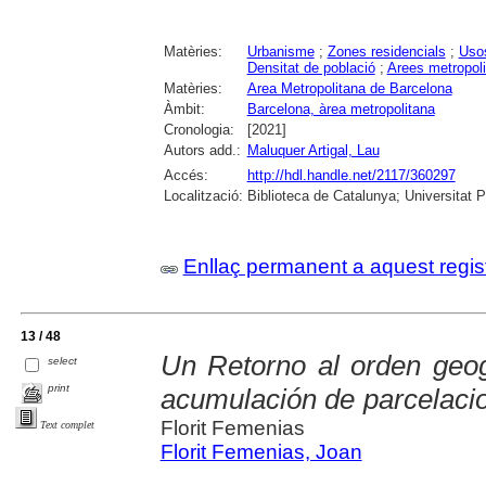
Matèries:
Urbanisme
;
Zones residencials
;
Usos
Densitat de població
;
Arees metropol
Matèries:
Area Metropolitana de Barcelona
Àmbit:
Barcelona, àrea metropolitana
Cronologia:
[2021]
Autors add.:
Maluquer Artigal, Lau
Accés:
http://hdl.handle.net/2117/360297
Localització:
Biblioteca de Catalunya; Universitat 
Enllaç permanent a aquest regis
13 / 48
Un Retorno al orden geog
select
print
acumulación de parcelacio
Florit Femenias
Text complet
Florit Femenias, Joan