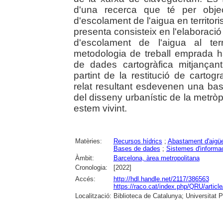
d'una recerca que té per objec
d'escolament de l'aigua en territori
presenta consisteix en l'elaboració 
d'escolament de l'aigua al ter
metodologia de treball emprada ha
de dades cartogràfica mitjançan
partint de la restitució de cartogr
relat resultant esdevenen una ba
del disseny urbanístic de la metròpo
estem vivint.
Matèries:
Recursos hídrics
;
Abastament d'aigü
Bases de dades
;
Sistemes d'informac
Àmbit:
Barcelona, àrea metropolitana
Cronologia:
[2022]
Accés:
http://hdl.handle.net/2117/386563
https://raco.cat/index.php/QRU/articl
Localització:
Biblioteca de Catalunya; Universitat 