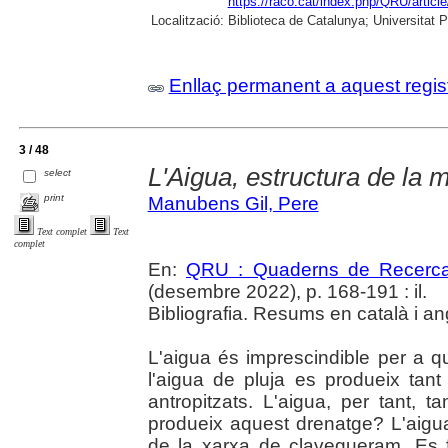
https://raco.cat/index.php/QRU/articl
Localització:
Biblioteca de Catalunya; Universitat 
Enllaç permanent a aquest regis
3 / 48
L'Aigua, estructura de la m
select
print
Manubens Gil, Pere
Text complet
Text
complet
En:
QRU : Quaderns de Recerc
(desembre 2022), p. 168-191 : il.
Bibliografia. Resums en català i an
L'aigua és imprescindible per a 
l'aigua de pluja es produeix tan
antropitzats. L'aigua, per tant,
produeix aquest drenatge? L'aigua
de la xarxa de clavegueram. Es fa