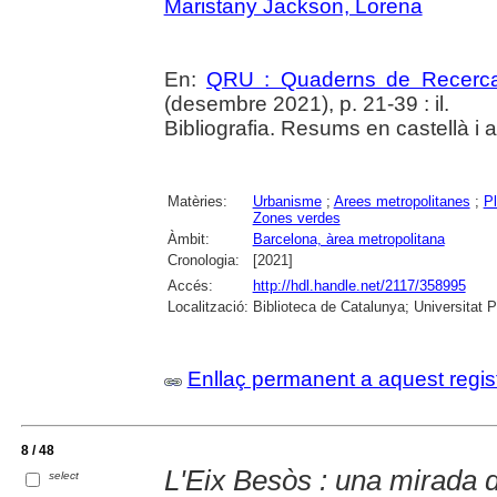
Maristany Jackson, Lorena
En:
QRU : Quaderns de Recerc
(desembre 2021), p. 21-39 : il.
Bibliografia. Resums en castellà i 
Matèries:
Urbanisme
;
Arees metropolitanes
;
Pl
Zones verdes
Àmbit:
Barcelona, àrea metropolitana
Cronologia:
[2021]
Accés:
http://hdl.handle.net/2117/358995
Localització:
Biblioteca de Catalunya; Universitat 
Enllaç permanent a aquest regis
8 / 48
L'Eix Besòs : una mirada 
select