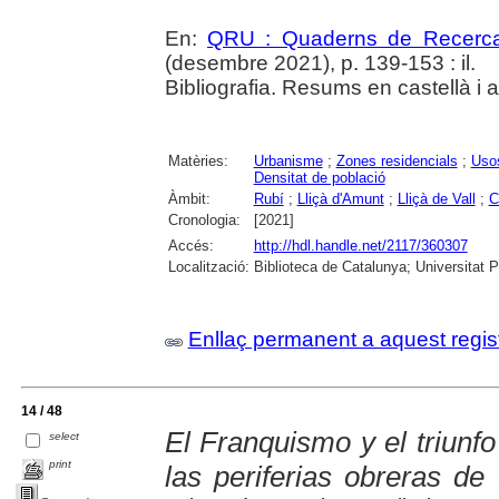
En:
QRU : Quaderns de Recerc
(desembre 2021), p. 139-153 : il.
Bibliografia. Resums en castellà i 
Matèries:
Urbanisme
;
Zones residencials
;
Usos
Densitat de població
Àmbit:
Rubí
;
Lliçà d'Amunt
;
Lliçà de Vall
;
C
Cronologia:
[2021]
Accés:
http://hdl.handle.net/2117/360307
Localització:
Biblioteca de Catalunya; Universitat 
Enllaç permanent a aquest regis
14 / 48
El Franquismo y el triunfo
select
print
las periferias obreras de