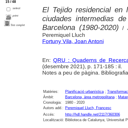
15 / 48
El Tejido residencial en
select
print
ciudades intermedias de
Barcelona (1980-2020)
Text complet
/ J
Peremiquel Lluch
Fortuny Vila, Joan Antoni
En:
QRU : Quaderns de Recerc
(desembre 2021), p. 171-185 : il.
Notes a peu de pàgina. Bibliografi
Matèries:
Planificació urbanística
;
Transformac
Àmbit:
Barcelona, àrea metropolitana
;
Matar
Cronologia:
1980 - 2020
Autors add.:
Peremiquel Lluch, Francesc
Accés:
http://hdl.handle.net/2117/360306
Localització:
Biblioteca de Catalunya; Universitat 