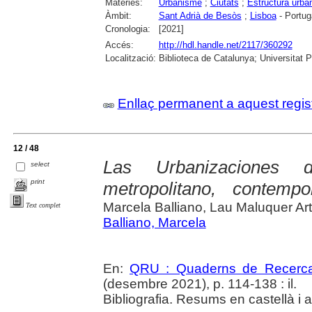
Matèries:
Urbanisme
;
Ciutats
;
Estructura urba
Àmbit:
Sant Adrià de Besòs
;
Lisboa
- Portug
Cronologia:
[2021]
Accés:
http://hdl.handle.net/2117/360292
Localització:
Biblioteca de Catalunya; Universitat 
Enllaç permanent a aquest regis
12 / 48
Las Urbanizaciones 
select
print
metropolitano, contemp
Marcela Balliano, Lau Maluquer Art
Text complet
Balliano, Marcela
En:
QRU : Quaderns de Recerc
(desembre 2021), p. 114-138 : il.
Bibliografia. Resums en castellà i 