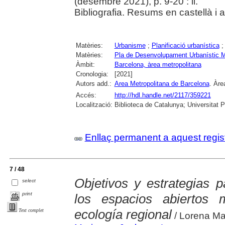
(desembre 2021), p. 9-20 : il.
Bibliografia. Resums en castellà i 
Matèries:
Urbanisme
;
Planificació urbanística
Matèries:
Pla de Desenvolupament Urbanístic M
Àmbit:
Barcelona, àrea metropolitana
Cronologia:
[2021]
Autors add.:
Area Metropolitana de Barcelona
. Àre
Accés:
http://hdl.handle.net/2117/359221
Localització:
Biblioteca de Catalunya; Universitat 
Enllaç permanent a aquest regis
7 / 48
Objetivos y estrategias pa
select
print
los espacios abiertos 
ecología regional
Text complet
/ Lorena Ma