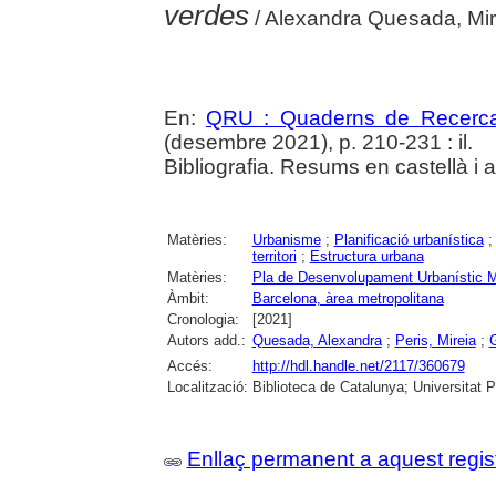
verdes
/ Alexandra Quesada, Mire
En:
QRU : Quaderns de Recerc
(desembre 2021), p. 210-231 : il.
Bibliografia. Resums en castellà i 
Matèries:
Urbanisme
;
Planificació urbanística
territori
;
Estructura urbana
Matèries:
Pla de Desenvolupament Urbanístic M
Àmbit:
Barcelona, àrea metropolitana
Cronologia:
[2021]
Autors add.:
Quesada, Alexandra
;
Peris, Mireia
;
Accés:
http://hdl.handle.net/2117/360679
Localització:
Biblioteca de Catalunya; Universitat 
Enllaç permanent a aquest regis