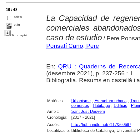
19 / 48
La Capacidad de regener
select
print
comerciales abandonado
caso de estudio
Text complet
/ Pere Ponsa
Ponsatí Caño, Pere
En:
QRU : Quaderns de Recerc
(desembre 2021), p. 237-256 : il.
Bibliografia. Resums en castellà i 
Matèries:
Urbanisme
;
Estructura urbana
;
Tran
comerços
;
Habitatge
;
Edificis
;
Plani
Àmbit:
Sant Just Desvern
Cronologia:
[2017 - 2021]
Accés:
http://hdl.handle.net/2117/360687
Localització:
Biblioteca de Catalunya; Universitat 