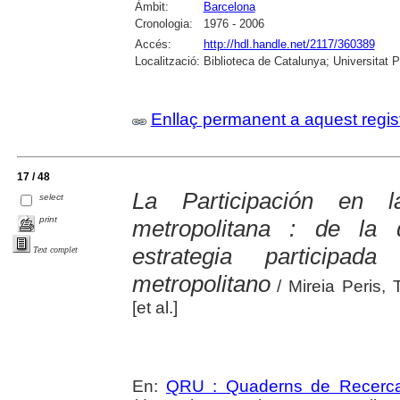
Àmbit:
Barcelona
Cronologia:
1976 - 2006
Accés:
http://hdl.handle.net/2117/360389
Localització:
Biblioteca de Catalunya; Universitat 
Enllaç permanent a aquest regis
17 / 48
La Participación en la
select
print
metropolitana : de la 
estrategia particip
Text complet
metropolitano
/ Mireia Peris,
[et al.]
En:
QRU : Quaderns de Recerc