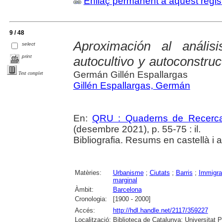
Enllaç permanent a aquest regis
9 / 48
Aproximación al anális
select
print
autocultivo y autoconstru
Germán Gillén Espallargas
Text complet
Gillén Espallargas, Germán
En:
QRU : Quaderns de Recerc
(desembre 2021), p. 55-75 : il.
Bibliografia. Resums en castellà i 
Matèries:
Urbanisme
;
Ciutats
;
Barris
;
Immigra
marginal
Àmbit:
Barcelona
Cronologia:
[1900 - 2000]
Accés:
http://hdl.handle.net/2117/359227
Localització:
Biblioteca de Catalunya; Universitat 