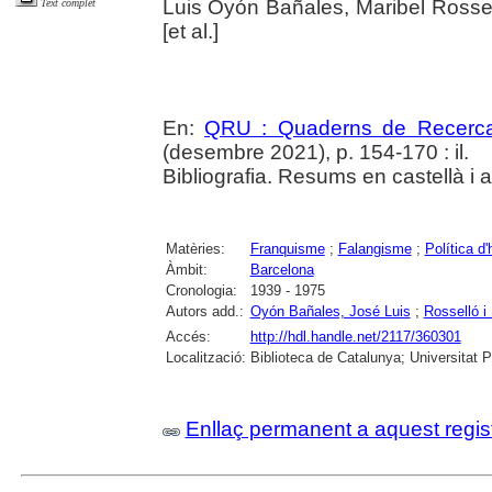
Luis Oyón Bañales, Maribel Rossel
Text complet
[et al.]
En:
QRU : Quaderns de Recerc
(desembre 2021), p. 154-170 : il.
Bibliografia. Resums en castellà i 
Matèries:
Franquisme
;
Falangisme
;
Política d'
Àmbit:
Barcelona
Cronologia:
1939 - 1975
Autors add.:
Oyón Bañales, José Luis
;
Rosselló i
Accés:
http://hdl.handle.net/2117/360301
Localització:
Biblioteca de Catalunya; Universitat 
Enllaç permanent a aquest regis