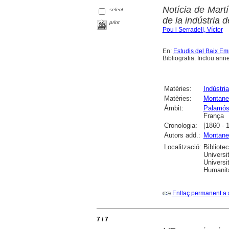
Notícia de Mart
select
de la indústria d
print
Pou i Serradell, Víctor
En:
Estudis del Baix E
Bibliografia. Inclou ann
Matèries:
Indústri
Matèries:
Montaner
Àmbit:
Palamó
França
Cronologia:
[1860 - 
Autors add.:
Montaner
Localització:
Bibliote
Universi
Universi
Humanit
Enllaç permanent a 
7 / 7