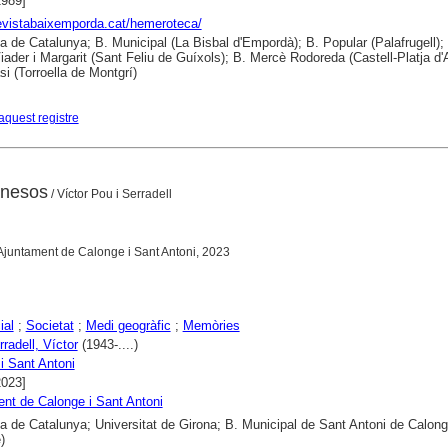
1989]
revistabaixemporda.cat/hemeroteca/
ca de Catalunya; B. Municipal (La Bisbal d'Empordà); B. Popular (Palafrugell);
iader i Margarit (Sant Feliu de Guíxols); B. Mercè Rodoreda (Castell-Platja d'A
si (Torroella de Montgrí)
aquest registre
anesos
/ Víctor Pou i Serradell
 Ajuntament de Calonge i Sant Antoni, 2023
ial
;
Societat
;
Medi geogràfic
;
Memòries
radell, Víctor
(1943-....)
i Sant Antoni
2023]
nt de Calonge i Sant Antoni
ca de Catalunya; Universitat de Girona; B. Municipal de Sant Antoni de Calon
)