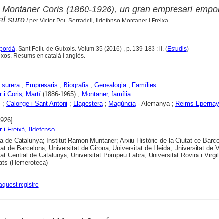
í Montaner Coris (1860-1926), un gran empresari empo
el suro
/ per Víctor Pou Serradell, Ildefonso Montaner i Freixa
mpordà
. Sant Feliu de Guíxols. Volum 35 (2016) , p. 139-183 : il. (
Estudis
)
exos. Resums en català i anglès.
a surera
;
Empresaris
;
Biografia
;
Genealogia
;
Famílies
 i Coris, Martí
(1886-1965) ;
Montaner, família
s
;
Calonge i Sant Antoni
;
Llagostera
;
Magúncia
- Alemanya ;
Reims-Epernay
1926]
 i Freixà, Ildefonso
ca de Catalunya; Institut Ramon Muntaner; Arxiu Històric de la Ciutat de Barce
tat de Barcelona; Universitat de Girona; Universitat de Lleida; Universitat de V
tat Central de Catalunya; Universitat Pompeu Fabra; Universitat Rovira i Virgi
ats (Hemeroteca)
aquest registre