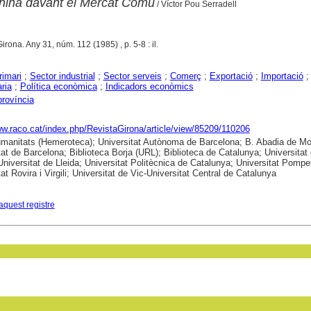
nina davant el Mercat Comú
/ Víctor Pou Serradell
Girona. Any 31, núm. 112 (1985) , p. 5-8 : il.
rimari
;
Sector industrial
;
Sector serveis
;
Comerç
;
Exportació
;
Importació
ria
;
Política econòmica
;
Indicadors econòmics
província
ww.raco.cat/index.php/RevistaGirona/article/view/85209/110206
anitats (Hemeroteca); Universitat Autònoma de Barcelona; B. Abadia de Mon
tat de Barcelona; Biblioteca Borja (URL); Biblioteca de Catalunya; Universitat
Universitat de Lleida; Universitat Politècnica de Catalunya; Universitat Pomp
at Rovira i Virgili; Universitat de Vic-Universitat Central de Catalunya
aquest registre