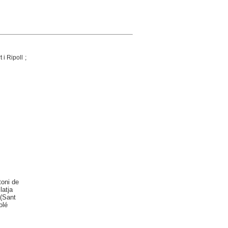
 i Ripoll ;
toni de
latja
 (Sant
olé