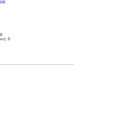
cia
 B.
ro); B.