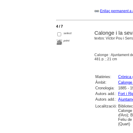
Enllaç permanent a 
4 / 7
Calonge i la sev
select
textos: Víctor Pou i Serrad
print
Calonge : Ajuntament d
481 p. ; 21 cm
Matèries:
Crònica 
Àmbit:
Calonge 
Cronologia:
1885 - 1
Autors add.:
Fort i Ri
Autors add.:
Ajuntame
Localització:
Bibliote
Calonge 
d'Aro); 
Feliu de
(Quart)