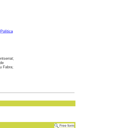
;
Política
tserrat;
 de
eu Fabra;
Free form