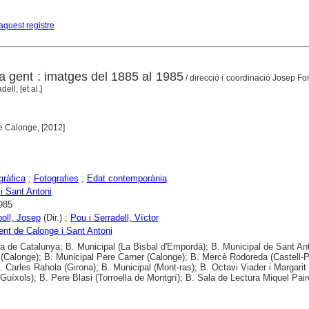
aquest registre
a gent : imatges del 1885 al 1985
/ direcció i coordinació Josep Fort
ell, [et al.]
e Calonge, [2012]
gràfica
;
Fotografies
;
Edat contemporània
i Sant Antoni
985
poll, Josep
(Dir.) ;
Pou i Serradell, Víctor
nt de Calonge i Sant Antoni
ca de Catalunya; B. Municipal (La Bisbal d'Empordà); B. Municipal de Sant An
(Calonge); B. Municipal Pere Carner (Calonge); B. Mercè Rodoreda (Castell-P
B. Carles Rahola (Girona); B. Municipal (Mont-ras); B. Octavi Viader i Margarit
 Guíxols); B. Pere Blasi (Torroella de Montgrí); B. Sala de Lectura Miquel Pair