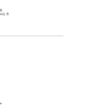
 B.
ro); B.
ge