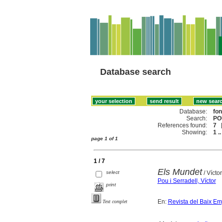
Database search
Database:
fo
Search:
PO
References found:
7
Showing:
1 ..
page 1 of 1
1 / 7
Els Mundet
select
/ Vícto
Pou i Serradell, Víctor
print
En:
Revista del Baix E
Text complet