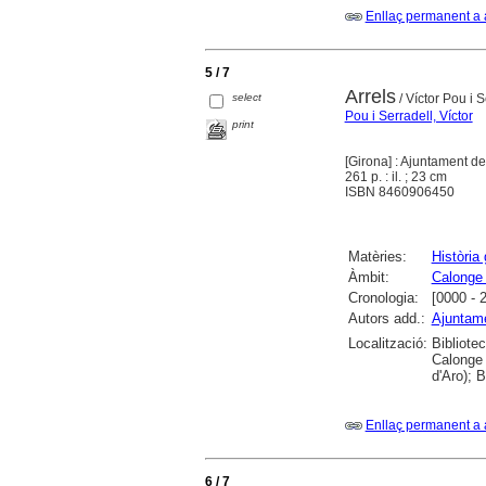
Enllaç permanent a 
5 / 7
Arrels
select
/ Víctor Pou i S
Pou i Serradell, Víctor
print
[Girona] : Ajuntament de
261 p. : il. ; 23 cm
ISBN 8460906450
Matèries:
Història
Àmbit:
Calonge 
Cronologia:
[0000 - 
Autors add.:
Ajuntame
Localització:
Bibliote
Calonge 
d'Aro); 
Enllaç permanent a 
6 / 7