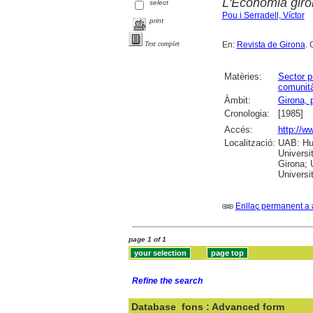
L'Economia giro
select
Pou i Serradell, Víctor
print
En:
Revista de Girona
. 
Text complet
Matèries:
Sector p
comunità
Àmbit:
Girona, 
Cronologia:
[1985]
Accés:
http://w
Localització:
UAB: Hum
Universi
Girona; 
Universit
Enllaç permanent a 
page 1 of 1
Refine the search
Database
fons : Advanced form