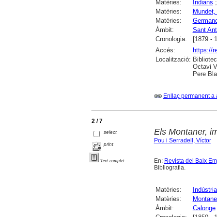
Matèries:
Indians
Matèries:
Mundet, 
Matèries:
Germand
Àmbit:
Sant Ant
Cronologia:
[1879 - 
Accés:
https://
Localització:
Bibliote
Octavi V
Pere Bla
Enllaç permanent a 
2 / 7
Els Montaner, im
select
Pou i Serradell, Víctor
print
En:
Revista del Baix E
Text complet
Bibliografia.
Matèries:
Indústri
Matèries:
Montaner
Àmbit:
Calonge