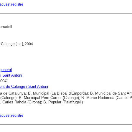
aquest registre
erradell
 Calonge [etc.], 2004
 general
i Sant Antoni
2004]
nt de Calonge i Sant Antoni
ca de Catalunya; B. Municipal (La Bisbal d'Empordà); B. Municipal de Sant An
(Calonge); B. Municipal Pere Carner (Calonge); B. Mercè Rodoreda (Castell-P
B. Carles Rahola (Girona); B. Popular (Palafrugell)
aquest registre