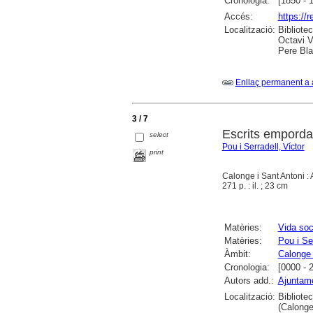
Cronologia:
[1850 - 
Accés:
https://
Localització:
Bibliote
Octavi V
Pere Bla
Enllaç permanent a 
3 / 7
Escrits empord
select
Pou i Serradell, Víctor
print
Calonge i Sant Antoni :
271 p. : il. ; 23 cm
Matèries:
Vida soc
Matèries:
Pou i Ser
Àmbit:
Calonge 
Cronologia:
[0000 - 
Autors add.:
Ajuntame
Localització:
Bibliote
(Calonge