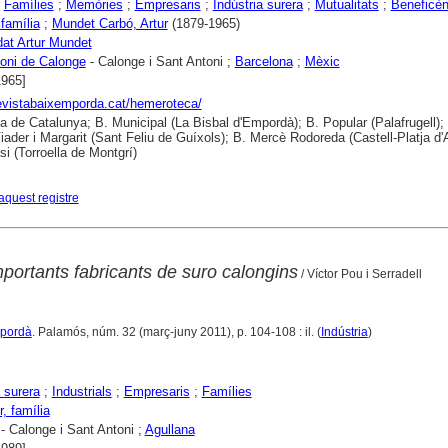
;
Famílies
;
Memòries
;
Empresaris
;
Indústria surera
;
Mutualitats
;
Beneficèn
família
;
Mundet Carbó, Artur
(1879-1965)
at Artur Mundet
oni de Calonge
- Calonge i Sant Antoni ;
Barcelona
;
Mèxic
1965]
revistabaixemporda.cat/hemeroteca/
ca de Catalunya; B. Municipal (La Bisbal d'Empordà); B. Popular (Palafrugell);
iader i Margarit (Sant Feliu de Guíxols); B. Mercè Rodoreda (Castell-Platja d'A
si (Torroella de Montgrí)
aquest registre
portants fabricants de suro calongins
/ Víctor Pou i Serradell
mpordà
. Palamós, núm. 32 (març-juny 2011), p. 104-108 : il. (
Indústria
)
a surera
;
Industrials
;
Empresaris
;
Famílies
, família
- Calonge i Sant Antoni ;
Agullana