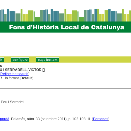
ns
U I SERRADELL, VICTOR []
[
Refine the search
]
 7
in format [
Default
]
r Pou i Serradell
mpordà
. Palamós, núm. 33 (setembre 2011), p. 102-108 : il. (
Persones
)