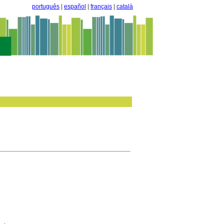
português
|
español
|
français
|
català