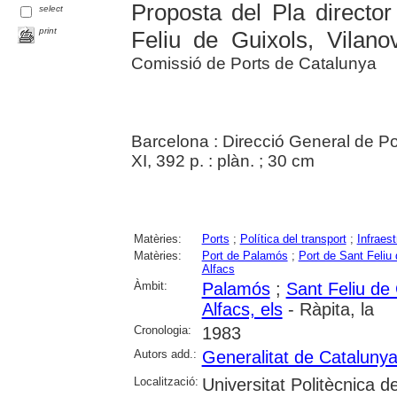
Proposta del Pla director
select
print
Feliu de Guixols, Vilanov
Comissió de Ports de Catalunya
Barcelona : Direcció General de Po
XI, 392 p. : plàn. ; 30 cm
Matèries:
Ports
;
Política del transport
;
Infraest
Matèries:
Port de Palamós
;
Port de Sant Feliu
Alfacs
Àmbit:
Palamós
;
Sant Feliu de
Alfacs, els
- Ràpita, la
Cronologia:
1983
Autors add.:
Generalitat de Cataluny
Localització:
Universitat Politècnica d