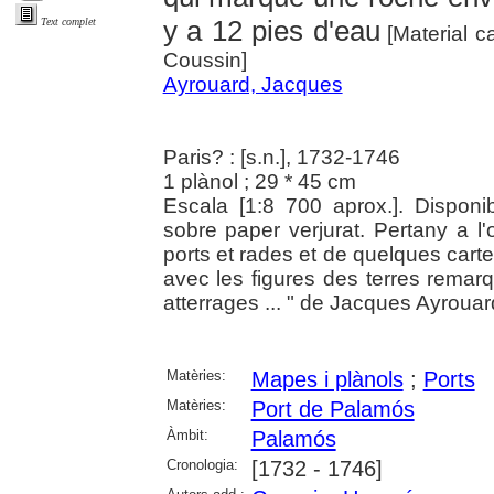
y a 12 pies d'eau
Text complet
[Material ca
Coussin]
Ayrouard, Jacques
Paris? : [s.n.], 1732-1746
1 plànol ; 29 * 45 cm
Escala [1:8 700 aprox.]. Disponib
sobre paper verjurat. Pertany a l
ports et rades et de quelques carte
avec les figures des terres rema
atterrages ... " de Jacques Ayrouar
Matèries:
Mapes i plànols
;
Ports
Matèries:
Port de Palamós
Àmbit:
Palamós
Cronologia:
[1732 - 1746]