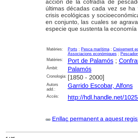
acción de la cofradía de pescad
últimas décadas cada vez se ha 
crisis ecológicas y socioeconómi
en conjunto, las cuales se agrav
especie que sustenta la economía 
Matèries:
Ports
;
Pesca marítima
;
Creixement e
Associacions econòmiques
;
Pescador
Matèries:
Port de Palamós
;
Confra
Àmbit:
Palamós
Cronologia:
[1850 - 2000]
Autors
Garrido Escobar, Alfons
add.:
Accés:
http://hdl.handle.net/102
Enllaç permanent a aquest regis