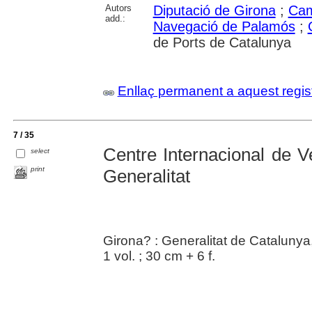
Autors
Diputació de Girona
;
Cam
add.:
Navegació de Palamós
;
de Ports de Catalunya
Enllaç permanent a aquest regis
7 / 35
Centre Internacional de V
select
print
Generalitat
Girona? : Generalitat de Catalunya,
1 vol. ; 30 cm + 6 f.