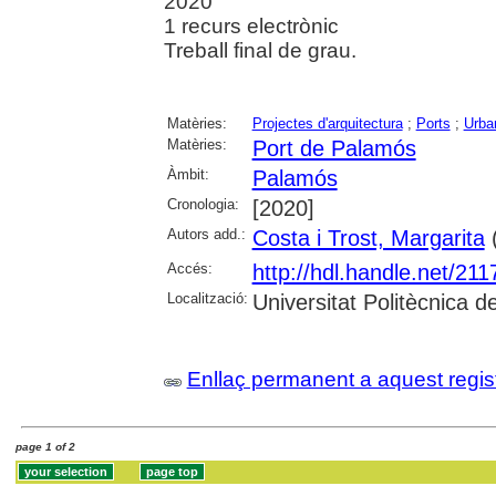
2020
1 recurs electrònic
Treball final de grau.
Matèries:
Projectes d'arquitectura
;
Ports
;
Urba
Matèries:
Port de Palamós
Àmbit:
Palamós
Cronologia:
[2020]
Autors add.:
Costa i Trost, Margarita
(
Accés:
http://hdl.handle.net/21
Localització:
Universitat Politècnica 
Enllaç permanent a aquest regis
page 1 of 2