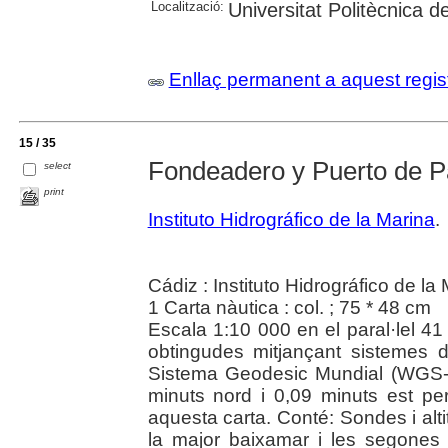
Localització:
Universitat Politècnica 
Enllaç permanent a aquest regis
15 / 35
Fondeadero y Puerto de 
select
print
Instituto Hidrográfico de la Marina
.
Cádiz : Instituto Hidrográfico de la
1 Carta nàutica : col. ; 75 * 48 cm
Escala 1:10 000 en el paral·lel 4
obtingudes mitjançant sistemes de
Sistema Geodesic Mundial (WGS-
minuts nord i 0,09 minuts est pe
aquesta carta. Conté: Sondes i alti
la major baixamar i les segones 