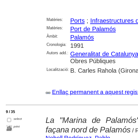
Matèries:
Ports
;
Infraestructures 
Matèries:
Port de Palamós
Àmbit:
Palamós
Cronologia:
1991
Autors add.:
Generalitat de Cataluny
Obres Públiques
Localització:
B. Carles Rahola (Giron
Enllaç permanent a aquest regis
9 / 35
La "Marina de Palamós
select
print
façana nord de Palamós
/ 
Nobell Rodríguez, Pablo