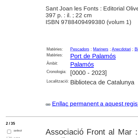
Sant Joan les Fonts : Editorial Oliv
397 p. : il. ; 22 cm
ISBN 9788409499380 (volum 1)
Matèries:
Pescadors
;
Mariners
;
Anecdotari
;
Bi
Matèries:
Port de Palamós
Àmbit:
Palamós
Cronologia:
[0000 - 2023]
Localització:
Biblioteca de Catalunya
Enllaç permanent a aquest regis
2 / 35
Associació Front al Mar : 
select