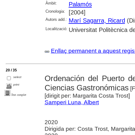
Àmbit:
Palamós
Cronologia:
[2004]
Autors add.:
Marí Sagarra, Ricard
(Dir
Localització:
Universitat Politècnica 
Enllaç permanent a aquest regis
20 / 35
Ordenación del Puerto d
select
print
Ciencias Gastronómicas
[F
[dirigit per: Margarita Costa Trost]
Text complet
Samperi Luna, Albert
2020
Dirigida per: Costa Trost, Margarit