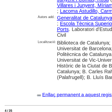
Villares i Junyent, Míria
;
Lacoma Astudillo, Car
Autors add.:
Generalitat de Cataluny
;
Escola Tècnica Superio
Ports
. Laboratori d'Estud
Civil
Localització:
Biblioteca de Catalunya;
Universitat de Barcelona;
Politècnica de Catalunya
Universitat de Vic-Univer
Històric de la Ciutat de 
Catalunya; B. Carles Rah
(Palafrugell); B. Lluís B
Enllaç permanent a aquest regis
4 / 35