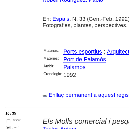
En:
Espais
, N. 33 (Gen.-Feb. 1992)
Fotografies, plantes, perspectives.
Matèries:
Ports esportius
;
Arquitec
Matèries:
Port de Palamós
Àmbit:
Palamós
Cronologia:
1992
Enllaç permanent a aquest regis
10 / 35
Els Molls comercial i pes
select
print
Testar, Antoni