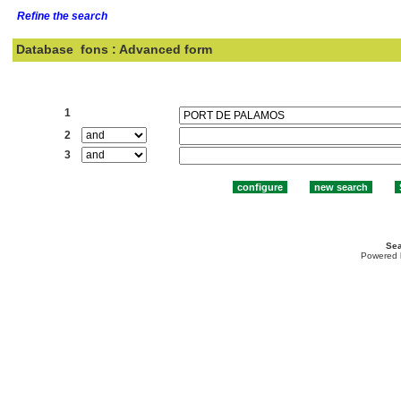
Refine the search
Database
fons : Advanced form
Search:
1
2
3
Sea
Powered