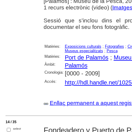
[Palamós] : Museu de la Pesca, 2
1 recurs electrònic (video) (
Imatges
Sessió que s'inclou dins el p
documentar el seu fons fotogràfic.
Matèries:
Exposicions culturals
;
Fotografies
;
Cr
Museus especialitzats
;
Pesca
Matèries:
Port de Palamós
;
Museu 
Àmbit:
Palamós
Cronologia:
[0000 - 2009]
Accés:
http://hdl.handle.net/102
Enllaç permanent a aquest regis
14 / 35
Fondeadero y Puerto de 
select