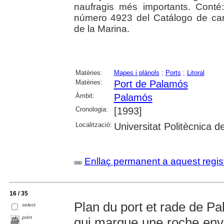
naufragis més importants. Conté:
número 4923 del Catálogo de carta
de la Marina.
Matèries:
Mapes i plànols
;
Ports
;
Litoral
Matèries:
Port de Palamós
Àmbit:
Palamós
Cronologia:
[1993]
Localització:
Universitat Politècnica d
Enllaç permanent a aquest regis
16 / 35
Plan du port et rade de P
select
print
qui marque une roche envi