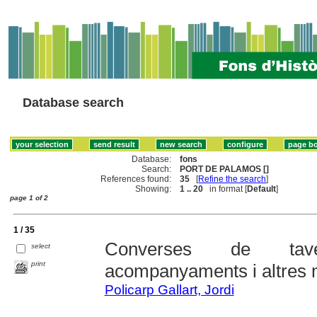
Database search
Database:
fons
Search:
PORT DE PALAMOS []
References found:
35
[
Refine the search
]
Showing:
1 .. 20
in format [
Default
]
page 1 of 2
1 / 35
Converses de taver
select
print
acompanyaments i altres m
Policarp Gallart, Jordi