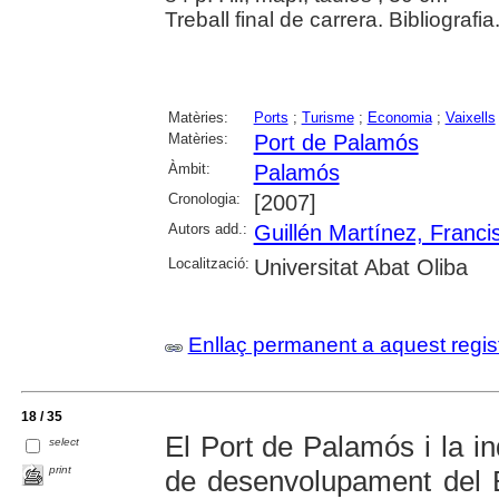
Treball final de carrera. Bibliografia
Matèries:
Ports
;
Turisme
;
Economia
;
Vaixells
Matèries:
Port de Palamós
Àmbit:
Palamós
Cronologia:
[2007]
Autors add.:
Guillén Martínez, Franci
Localització:
Universitat Abat Oliba
Enllaç permanent a aquest regis
18 / 35
El Port de Palamós i la in
select
print
de desenvolupament del