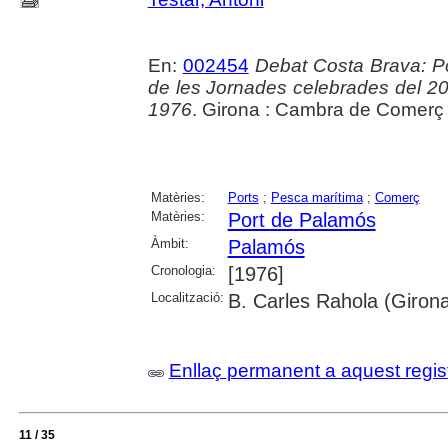
En:
002454
Debat Costa Brava: P
de les Jornades celebrades del 
1976
. Girona : Cambra de Comerç i
Matèries:
Ports
;
Pesca marítima
;
Comerç
Matèries:
Port de Palamós
Àmbit:
Palamós
Cronologia:
[1976]
Localització:
B. Carles Rahola (Girona
Enllaç permanent a aquest regis
11 / 35