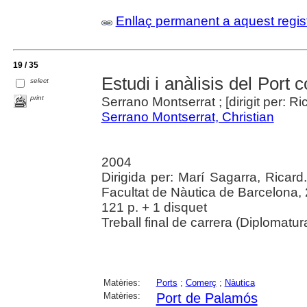
Enllaç permanent a aquest regis
19 / 35
Estudi i anàlisis del Port
select
print
Serrano Montserrat ; [dirigit per: R
Serrano Montserrat, Christian
2004
Dirigida per: Marí Sagarra, Ricard
Facultat de Nàutica de Barcelona,
121 p. + 1 disquet
Treball final de carrera (Diplomatu
Matèries:
Ports
;
Comerç
;
Nàutica
Matèries:
Port de Palamós