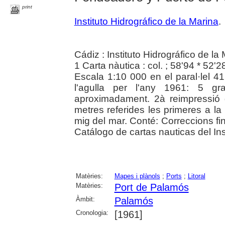
print
Instituto Hidrográfico de la Marina
.
Cádiz : Instituto Hidrográfico de la
1 Carta nàutica : col. ; 58'94 * 52'
Escala 1:10 000 en el paral·lel 
l'agulla per l'any 1961: 5 g
aproximadament. 2à reimpressió 
metres referides les primeres a la
mig del mar. Conté: Correccions fi
Catálogo de cartas nauticas del Ins
Matèries:
Mapes i plànols
;
Ports
;
Litoral
Matèries:
Port de Palamós
Àmbit:
Palamós
Cronologia:
[1961]