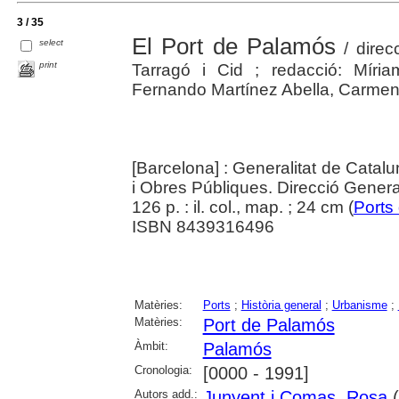
3 / 35
El Port de Palamós
select
/ direc
print
Tarragó i Cid ; redacció: Míriam
Fernando Martínez Abella, Carmen
[Barcelona] : Generalitat de Catalu
i Obres Públiques. Direcció Genera
126 p. : il. col., map. ; 24 cm (
Ports
ISBN 8439316496
Matèries:
Ports
;
Història general
;
Urbanisme
;
Matèries:
Port de Palamós
Àmbit:
Palamós
Cronologia:
[0000 - 1991]
Autors add.:
Junyent i Comas, Rosa
(