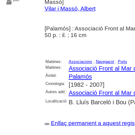
print
Massó]
Vilar i Massó, Albert
[Palamós] : Associació Front al Mar
50 p. : il. ; 16 cm
Matèries:
Associacions
;
Navegació
;
Ports
Matèries:
Associació Front al Mar
Àmbit:
Palamós
Cronologia:
[1982 - 2007]
Autors add.:
Associació Front al Mar
Localització:
B. Lluís Barceló i Bou (
Enllaç permanent a aquest regis