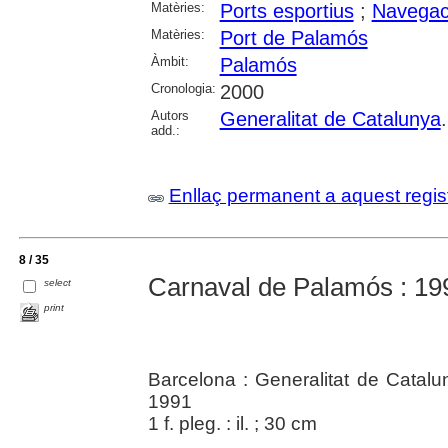
Matèries:
Ports esportius
;
Navegac
Matèries:
Port de Palamós
Àmbit:
Palamós
Cronologia:
2000
Autors
Generalitat de Catalunya
add.:
Enllaç permanent a aquest regis
8 / 35
Carnaval de Palamós : 19
select
print
Barcelona : Generalitat de Catal
1991
1 f. pleg. : il. ; 30 cm