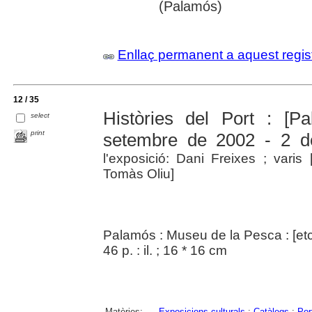
(Palamós)
Enllaç permanent a aquest regis
12 / 35
Històries del Port : [
select
print
setembre de 2002 - 2 
l'exposició: Dani Freixes ; varis 
Tomàs Oliu]
Palamós : Museu de la Pesca : [etc
46 p. : il. ; 16 * 16 cm
Matèries:
Exposicions culturals
;
Catàlegs
;
Por