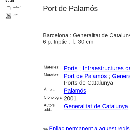
5 / 35
Port de Palamós
select
print
Barcelona : Generalitat de Cataluny
6 p. tríptic : il.; 30 cm
Matèries:
Ports
;
Infraestructures d
Matèries:
Port de Palamós
;
Genera
Ports de Catalunya
Àmbit:
Palamós
Cronologia:
2001
Autors
Generalitat de Catalunya
add.:
Enllaç permanent a aquest regis