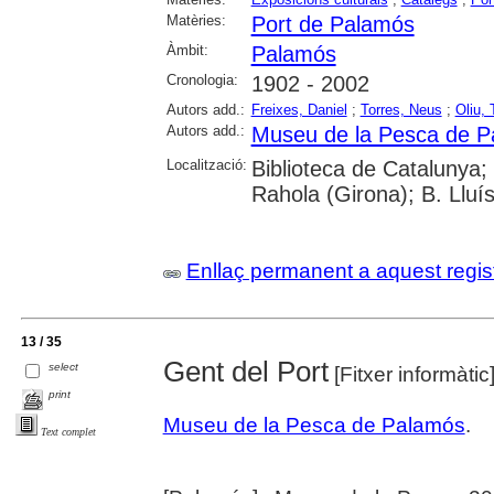
Matèries:
Port de Palamós
Àmbit:
Palamós
Cronologia:
1902 - 2002
Autors add.:
Freixes, Daniel
;
Torres, Neus
;
Oliu,
Autors add.:
Museu de la Pesca de 
Localització:
Biblioteca de Catalunya;
Rahola (Girona); B. Lluí
Enllaç permanent a aquest regis
13 / 35
Gent del Port
select
[Fitxer informàtic
print
Museu de la Pesca de Palamós
.
Text complet