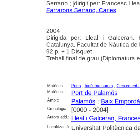
Serrano ; [dirigit per: Francesc Llea
Farrarons Serrano, Carles
2004
Dirigida per: Lleal i Galceran, 
Catalunya. Facultat de Nàutica de
92 p. + 1 Disquet
Treball final de grau (Diplomatura
Matèries:
Ports
;
Indústria surera
;
Creixement 
Matèries:
Port de Palamós
Àmbit:
Palamós
;
Baix Empordà
Cronologia:
[0000 - 2004]
Autors add.:
Lleal i Galceran, France
Localització:
Universitat Politècnica 