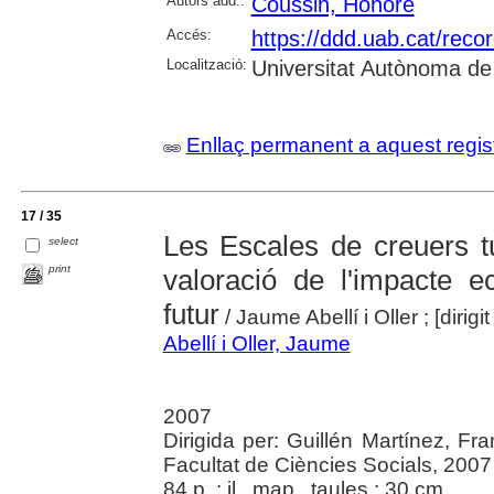
Autors add.:
Coussin, Honoré
Accés:
https://ddd.uab.cat/reco
Localització:
Universitat Autònoma de
Enllaç permanent a aquest regis
17 / 35
Les Escales de creuers tu
select
print
valoració de l'impacte 
futur
/ Jaume Abellí i Oller ; [dirig
Abellí i Oller, Jaume
2007
Dirigida per: Guillén Martínez, Fr
Facultat de Ciències Socials, 2007
84 p. : il., map., taules ; 30 cm