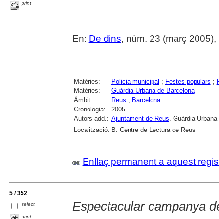
print
En:
De dins
, núm. 23 (març 2005), 4 
Matèries:
Policia municipal
;
Festes populars
;
Matèries:
Guàrdia Urbana de Barcelona
Àmbit:
Reus
;
Barcelona
Cronologia:
2005
Autors add.:
Ajuntament de Reus
. Guàrdia Urbana
Localització:
B. Centre de Lectura de Reus
Enllaç permanent a aquest regis
5 / 352
Espectacular campanya de
select
print