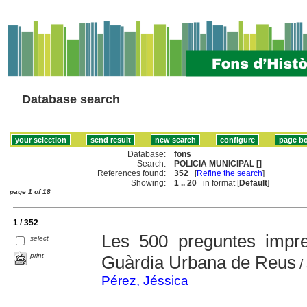
Database search
Database:
fons
Search:
POLICIA MUNICIPAL []
References found:
352
[
Refine the search
]
Showing:
1 .. 20
in format [
Default
]
page 1 of 18
1 / 352
Les 500 preguntes impre
select
print
Guàrdia Urbana de Reus
/
Pérez, Jéssica