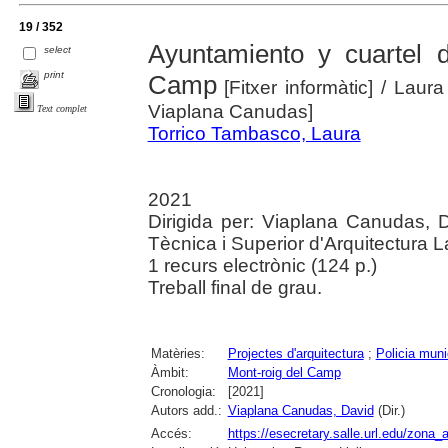
19 / 352
Ayuntamiento y cuartel 
select
print
Camp
[Fitxer informàtic]
/ Laura
Viaplana Canudas]
Text complet
Torrico Tambasco, Laura
2021
Dirigida per: Viaplana Canudas, D
Tècnica i Superior d'Arquitectura L
1 recurs electrònic (124 p.)
Treball final de grau.
Matèries:
Projectes d'arquitectura
;
Policia muni
Àmbit:
Mont-roig del Camp
Cronologia:
[2021]
Autors add.:
Viaplana Canudas, David
(Dir.)
Accés:
https://esecretary.salle.url.edu/zo