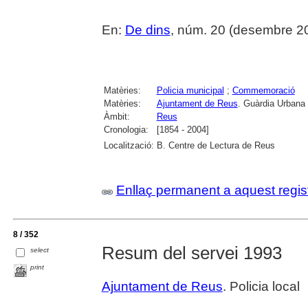
En:
De dins
, núm. 20 (desembre 2004
Matèries:
Policia municipal
;
Commemoració
Matèries:
Ajuntament de Reus
. Guàrdia Urbana
Àmbit:
Reus
Cronologia:
[1854 - 2004]
Localització:
B. Centre de Lectura de Reus
Enllaç permanent a aquest regis
8 / 352
Resum del servei 1993
select
print
Ajuntament de Reus
. Policia local