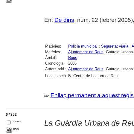
En:
De dins
, núm. 22 (febrer 2005), 4
Matèries:
Policia municipal
;
Seguretat viària
;
A
Matèries:
Ajuntament de Reus
. Guàrdia Urbana
Àmbit:
Reus
Cronologia:
2005
Autors add.:
Ajuntament de Reus
. Guàrdia Urbana
Localització:
B. Centre de Lectura de Reus
Enllaç permanent a aquest regis
6 / 352
La Guàrdia Urbana de Reu
select
print