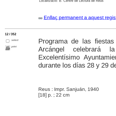
Localització:
B. Centre de Lectura de Reus
Enllaç permanent a aquest regis
12 / 352
Programa de las fiesta
select
print
Arcángel celebrará l
Excelentísimo Ayuntami
durante los días 28 y 29 
Reus : Impr. Sanjuán, 1940
[18] p. ; 22 cm