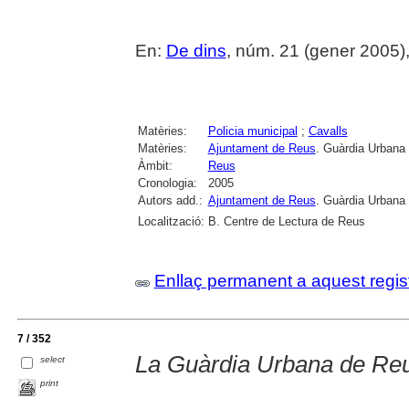
En:
De dins
, núm. 21 (gener 2005), 4
Matèries:
Policia municipal
;
Cavalls
Matèries:
Ajuntament de Reus
. Guàrdia Urbana
Àmbit:
Reus
Cronologia:
2005
Autors add.:
Ajuntament de Reus
. Guàrdia Urbana
Localització:
B. Centre de Lectura de Reus
Enllaç permanent a aquest regis
7 / 352
La Guàrdia Urbana de Reu
select
print