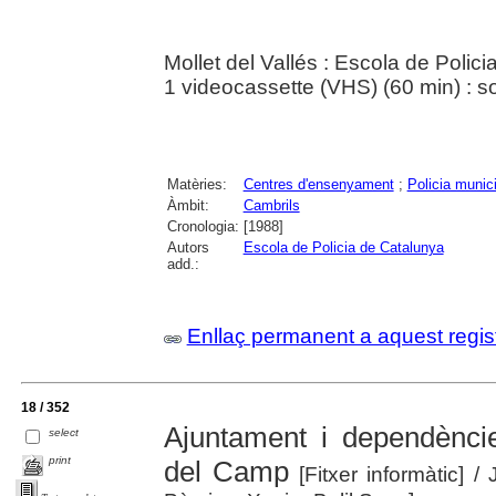
Mollet del Vallés : Escola de Polic
1 videocassette (VHS) (60 min) : so
Matèries:
Centres d'ensenyament
;
Policia munic
Àmbit:
Cambrils
Cronologia:
[1988]
Autors
Escola de Policia de Catalunya
add.:
Enllaç permanent a aquest regis
18 / 352
Ajuntament i dependèncie
select
print
del Camp
[Fitxer informàtic]
/ 