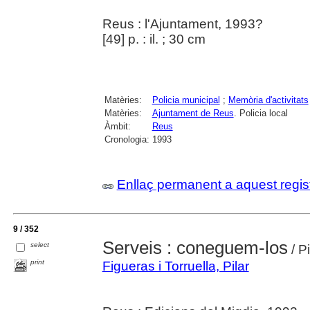
Reus : l'Ajuntament, 1993?
[49] p. : il. ; 30 cm
Matèries:
Policia municipal
;
Memòria d'activitats
Matèries:
Ajuntament de Reus
. Policia local
Àmbit:
Reus
Cronologia:
1993
Enllaç permanent a aquest regis
9 / 352
Serveis : coneguem-los
select
/ Pi
print
Figueras i Torruella, Pilar