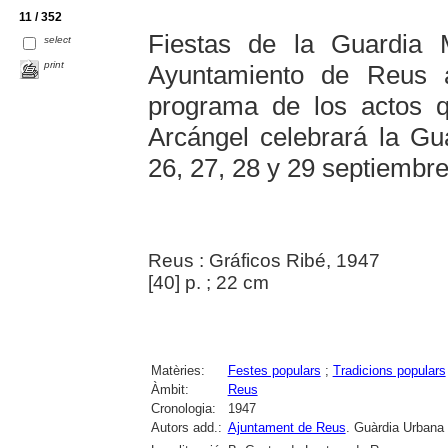
11 / 352
Fiestas de la Guardia M
select
print
Ayuntamiento de Reus a
programa de los actos 
Arcángel celebrará la Gua
26, 27, 28 y 29 septiembr
Reus : Gráficos Ribé, 1947
[40] p. ; 22 cm
Matèries:
Festes populars
;
Tradicions populars
Àmbit:
Reus
Cronologia:
1947
Autors add.:
Ajuntament de Reus
. Guàrdia Urbana