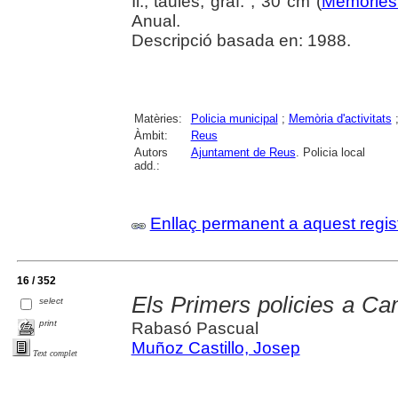
Il., taules, gràf. ; 30 cm (
Memòries 
Anual.
Descripció basada en: 1988.
Matèries:
Policia municipal
;
Memòria d'activitats
Àmbit:
Reus
Autors
Ajuntament de Reus
. Policia local
add.:
Enllaç permanent a aquest regis
16 / 352
Els Primers policies a Ca
select
print
Rabasó Pascual
Muñoz Castillo, Josep
Text complet