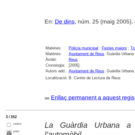
En:
De dins
, núm. 25 (maig 2005), 4 
Matèries:
Policia municipal
;
Festes majors
;
Tr
Matèries:
Ajuntament de Reus
. Guàrdia Urbana
Àmbit:
Reus
Cronologia:
[2005]
Autors add.:
Ajuntament de Reus
. Guàrdia Urbana
Localització:
B. Centre de Lectura de Reus
Enllaç permanent a aquest regis
3 / 352
La Guàrdia Urbana a 
select
print
l'automòbil