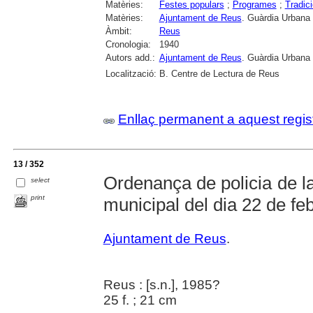
Matèries:
Festes populars
;
Programes
;
Tradic
Matèries:
Ajuntament de Reus
. Guàrdia Urbana
Àmbit:
Reus
Cronologia:
1940
Autors add.:
Ajuntament de Reus
. Guàrdia Urbana
Localització:
B. Centre de Lectura de Reus
Enllaç permanent a aquest regis
13 / 352
Ordenança de policia de la
select
print
municipal del dia 22 de fe
Ajuntament de Reus
.
Reus : [s.n.], 1985?
25 f. ; 21 cm