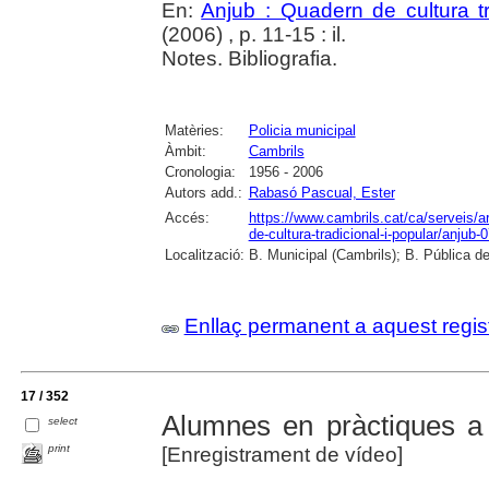
En:
Anjub : Quadern de cultura tr
(2006) , p. 11-15 : il.
Notes. Bibliografia.
Matèries:
Policia municipal
Àmbit:
Cambrils
Cronologia:
1956 - 2006
Autors add.:
Rabasó Pascual, Ester
Accés:
https://www.cambrils.cat/ca/serveis/ar
de-cultura-tradicional-i-popular/anjub-
Localització:
B. Municipal (Cambrils); B. Pública d
Enllaç permanent a aquest regis
17 / 352
Alumnes en pràctiques a 
select
print
[Enregistrament de vídeo]