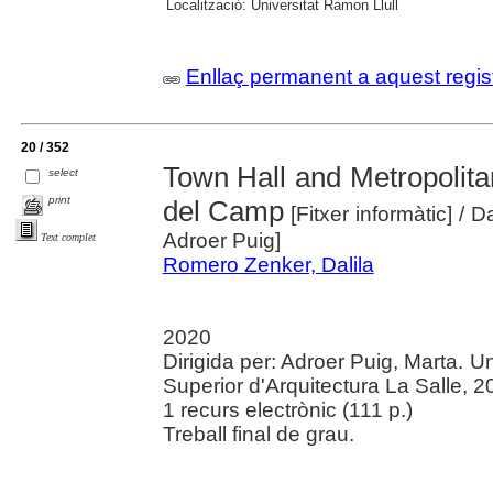
Localització:
Universitat Ramon Llull
Enllaç permanent a aquest regis
20 / 352
Town Hall and Metropolita
select
print
del Camp
[Fitxer informàtic]
/ D
Adroer Puig]
Text complet
Romero Zenker, Dalila
2020
Dirigida per: Adroer Puig, Marta. U
Superior d'Arquitectura La Salle, 2
1 recurs electrònic (111 p.)
Treball final de grau.