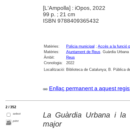
[L'Ampolla] : iOpos, 2022
99 p. ; 21 cm
ISBN 9788409365432
Matèries:
Policia municipal
;
Accés a la funció p
Matèries:
Ajuntament de Reus
. Guàrdia Urbana
Àmbit:
Reus
Cronologia:
2022
Localització:
Biblioteca de Catalunya; B. Pública d
Enllaç permanent a aquest regis
2 / 352
La Guàrdia Urbana i la 
select
print
major