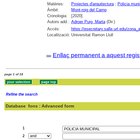
Matèries:
Projectes d'arquitectura
;
Policia muni
Àmbit:
Mont-roig del Camp
Cronologia:
[2020]
Autors add.:
Adroer Puig, Marta
(Dir.)
Accés:
https://esecretary.salle.url.edu/zo
Localització:
Universitat Ramon Llull
Enllaç permanent a aquest regis
page 1 of 18
Refine the search
Database
fons : Advanced form
Search:
1
2