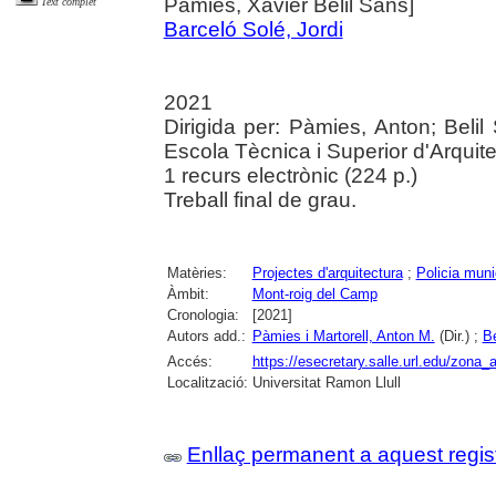
Pàmies, Xavier Belil Sans]
Text complet
Barceló Solé, Jordi
2021
Dirigida per: Pàmies, Anton; Belil
Escola Tècnica i Superior d'Arquit
1 recurs electrònic (224 p.)
Treball final de grau.
Matèries:
Projectes d'arquitectura
;
Policia muni
Àmbit:
Mont-roig del Camp
Cronologia:
[2021]
Autors add.:
Pàmies i Martorell, Anton M.
(Dir.) ;
Be
Accés:
https://esecretary.salle.url.edu/zo
Localització:
Universitat Ramon Llull
Enllaç permanent a aquest regis