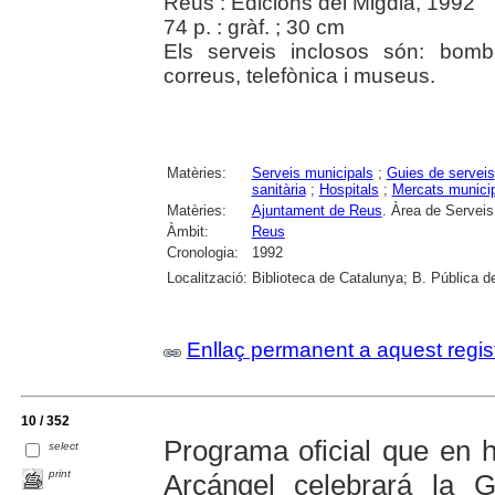
Reus : Edicions del Migdia, 1992
74 p. : gràf. ; 30 cm
Els serveis inclosos són: bomber
correus, telefònica i museus.
Matèries:
Serveis municipals
;
Guies de serveis
sanitària
;
Hospitals
;
Mercats munici
Matèries:
Ajuntament de Reus
. Àrea de Serveis
Àmbit:
Reus
Cronologia:
1992
Localització:
Biblioteca de Catalunya; B. Pública d
Enllaç permanent a aquest regis
10 / 352
Programa oficial que en 
select
print
Arcángel celebrará la 