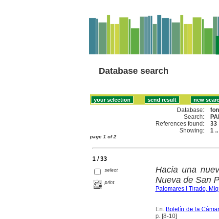
Database search
Database:
fo
Search:
PA
References found:
33
Showing:
1 .
page 1 of 2
1 / 33
Hacia una nuev
select
Nueva de San Pe
print
Palomares i Tirado, Miq
En:
Boletín de la Cámar
p. [8-10]