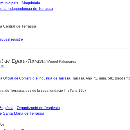
municipals
;
Maquinària
e la Independència de Terrassa
ca Central de Terrassa
aquest registre
at de Egara-Tarrasa
/ Miguel Palomares
uel
a Oficial de Comercio e Industria de Tarrasa
. Tarrasa. Año 71, núm. 581 (septiem
orat de Terrassa, des de la seva fundació fins l'any 1957.
Església
;
Organització de l'església
de Santa Maria de Terrassa
957