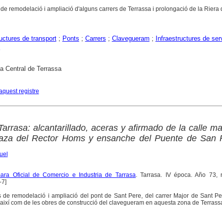
de remodelació i ampliació d'alguns carrers de Terrassa i prolongació de la Riera 
ructures de transport
;
Ponts
;
Carrers
;
Clavegueram
;
Infraestructures de ser
ca Central de Terrassa
aquest registre
arrasa: alcantarillado, aceras y afirmado de la calle m
aza del Rector Homs y ensanche del Puente de San 
uel
ara Oficial de Comercio e Industria de Tarrasa
. Tarrasa. IV época. Año 73,
-7]
s de remodelació i ampliació del pont de Sant Pere, del carrer Major de Sant Pe
així com de les obres de construcció del clavegueram en aquesta zona de Terrass