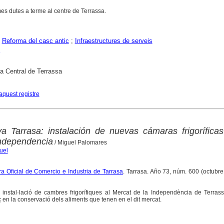
es dutes a terme al centre de Terrassa.
;
Reforma del casc antic
;
Infraestructures de serveis
ca Central de Terrassa
aquest registre
 Tarrasa: instalación de nuevas cámaras frigoríficas
independencia
/ Miguel Palomares
uel
a Oficial de Comercio e Industria de Tarrasa
. Tarrasa. Año 73, núm. 600 (octubre
a instal·lació de cambres frigorífiques al Mercat de la Independència de Terras
en la conservació dels aliments que tenen en el dit mercat.