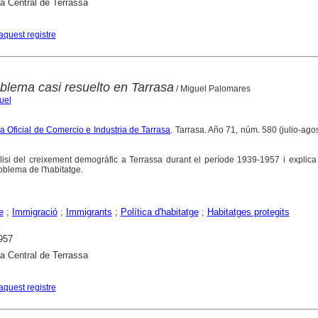
ca Central de Terrassa
aquest registre
oblema casi resuelto en Tarrasa
/ Miguel Palomares
uel
a Oficial de Comercio e Industria de Tarrasa
. Tarrasa. Año 71, núm. 580 (julio-ago
àlisi del creixement demogràfic a Terrassa durant el període 1939-1957 i explic
roblema de l'habitatge.
e
;
Immigració
;
Immigrants
;
Política d'habitatge
;
Habitatges protegits
957
ca Central de Terrassa
aquest registre