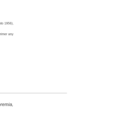
sto 1956),
primer any
premia,