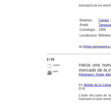
Descripció de les reform
Matèries:
Carrers
Àmbit:
Terrassa
Cronologia:
1959
Localització:
Bibliote
Enllaç permanent a 
2 / 33
Hacia una nueva
select
mercado de la 
print
Palomares i Tirado, Miq
En:
Boletín de la Cámar
[5-6]
L'autor ens parla de l
suposarà un gran avenç 