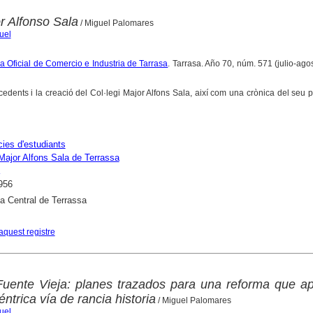
r Alfonso Sala
/ Miguel Palomares
uel
a Oficial de Comercio e Industria de Tarrasa
. Tarrasa. Año 70, núm. 571 (julio-ago
ecedents i la creació del Col·legi Major Alfons Sala, així com una crònica del seu 
ies d'estudiants
 Major Alfons Sala de Terrassa
956
ca Central de Terrassa
aquest registre
Fuente Vieja: planes trazados para una reforma que a
éntrica vía de rancia historia
/ Miguel Palomares
uel