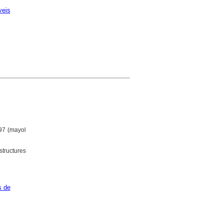
veis
597 (mayol
structures
s de