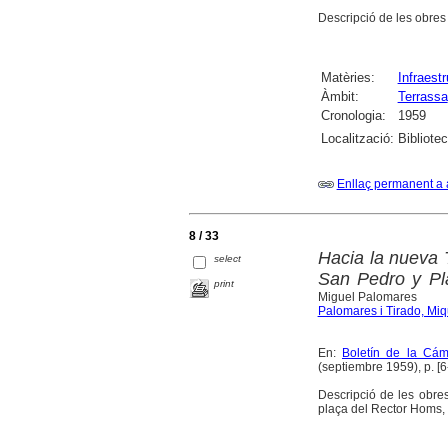
Descripció de les obres 
Matèries:
Infraest
Àmbit:
Terrassa
Cronologia:
1959
Localització:
Bibliote
Enllaç permanent a 
8 / 33
Hacia la nueva T
select
San Pedro y Pl
print
Miguel Palomares
Palomares i Tirado, Miq
En:
Boletín de la Cám
(septiembre 1959), p. [6
Descripció de les obre
plaça del Rector Homs, 