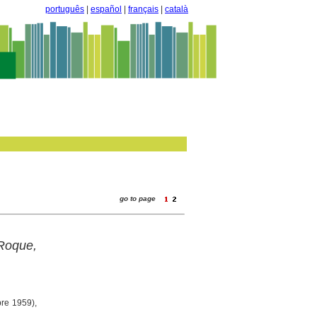
português
|
español
|
français
|
català
go to page
Roque,
bre 1959),