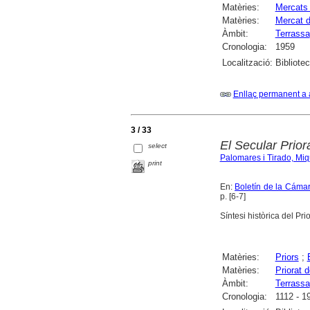
Matèries:
Mercats 
Matèries:
Mercat d
Àmbit:
Terrassa
Cronologia:
1959
Localització:
Bibliote
Enllaç permanent a 
3 / 33
El Secular Prior
select
Palomares i Tirado, Miq
print
En:
Boletín de la Cámar
p. [6-7]
Síntesi històrica del Pri
Matèries:
Priors
;
Matèries:
Priorat 
Àmbit:
Terrassa
Cronologia:
1112 - 1