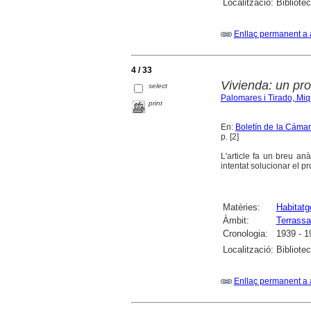
Localització:
Bibliote
Enllaç permanent a 
4 / 33
Vivienda: un pr
select
Palomares i Tirado, Miq
print
En:
Boletín de la Cámar
p. [2]
L'article fa un breu an
intentat solucionar el p
Matèries:
Habitatg
Àmbit:
Terrassa
Cronologia:
1939 - 1
Localització:
Bibliote
Enllaç permanent a 