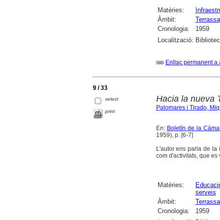
Matèries:
Infraest
Àmbit:
Terrassa
Cronologia:
1959
Localització:
Bibliote
Enllaç permanent a 
9 / 33
Hacia la nueva T
select
Palomares i Tirado, Miq
print
En:
Boletín de la Cámar
1959), p. [6-7]
L'autor ens parla de la i
com d'activitats, que es
Matèries:
Educació
serveis
Àmbit:
Terrassa
Cronologia:
1959