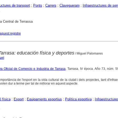
ructures de transport
;
Ponts
;
Carrers
;
Clavegueram
;
Infraestructures de ser
ca Central de Terrassa
aquest registre
arrasa: educación física y deportes
/ Miguel Palomares
uel
a Oficial de Comercio e Industria de Tarrasa
. Tarrasa. IV época. Año 73, núm. 
mportància de l'esport en la vida cultural de la ciutat i dels projectes, tant d'infrae
 volen dur a terme per tal de millorar en aquest aspecte.
 física
;
Esport
;
Equipaments esportius
;
Política esportiva
;
Infraestructure