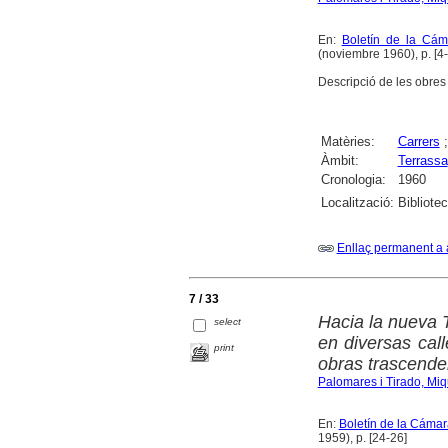
En:
Boletín de la Cám
(noviembre 1960), p. [4-
Descripció de les obres 
Matèries:
Carrers
Àmbit:
Terrassa
Cronologia:
1960
Localització:
Bibliote
Enllaç permanent a 
7 / 33
Hacia la nueva T
select
en diversas call
print
obras trascende
Palomares i Tirado, Miq
En:
Boletín de la Cámar
1959), p. [24-26]