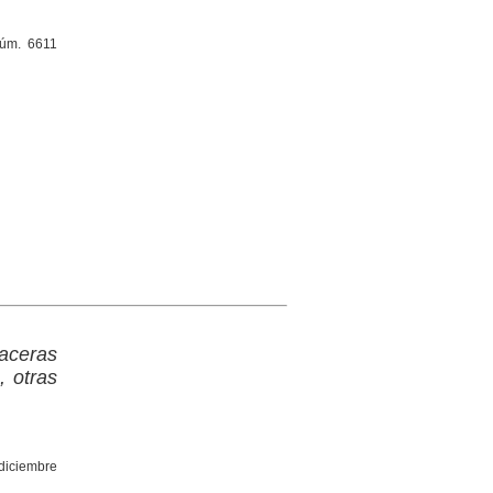
núm. 6611
 aceras
, otras
(diciembre