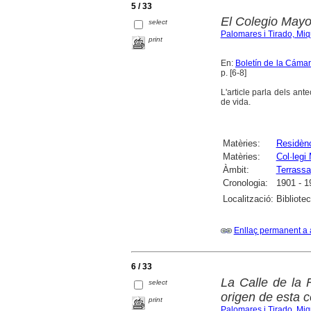
5 / 33
El Colegio Mayo
select
Palomares i Tirado, Miq
print
En:
Boletín de la Cámar
p. [6-8]
L'article parla dels ant
de vida.
Matèries:
Residènc
Matèries:
Col·legi
Àmbit:
Terrassa
Cronologia:
1901 - 1
Localització:
Bibliote
Enllaç permanent a 
6 / 33
La Calle de la 
select
origen de esta c
print
Palomares i Tirado, Miq