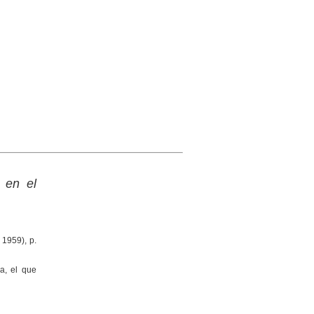
 en el
 1959), p.
sa, el que