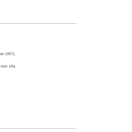
sto 1957),
a com s'ha