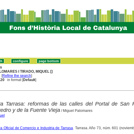
ns
LOMARES I TIRADO, MIQUEL []
[
Refine the search
]
. 20
in format [
Default
]
a Tarrasa: reformas de las calles del Portal de San 
dro y de la Fuente Vieja
/ Miguel Palomares
uel
a Oficial de Comercio e Industria de Tarrasa
. Tarrasa. Año 73, núm. 601 (noviem