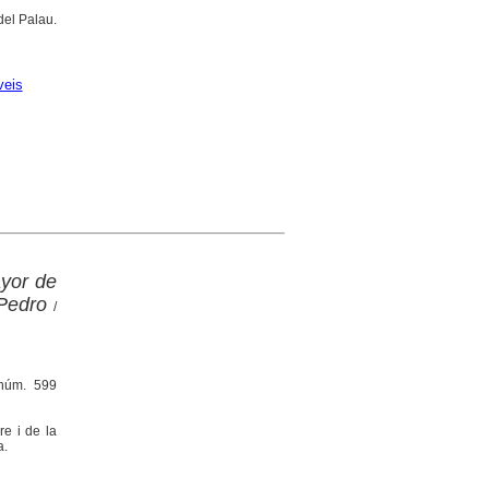
del Palau.
veis
ayor de
Pedro
/
 núm. 599
re i de la
a.