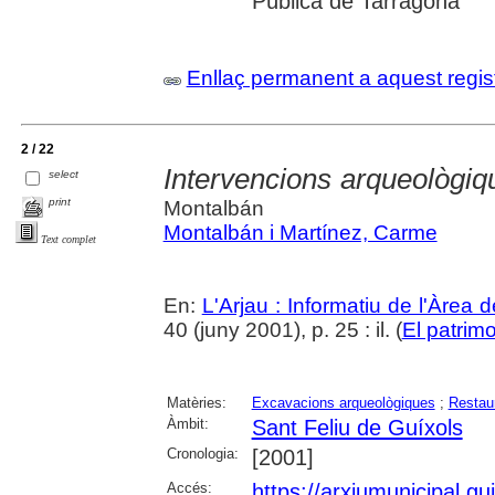
Pública de Tarragona
Enllaç permanent a aquest regis
2 / 22
Intervencions arqueològiq
select
print
Montalbán
Montalbán i Martínez, Carme
Text complet
En:
L'Arjau : Informatiu de l'Àrea 
40 (juny 2001), p. 25 : il. (
El patrimo
Matèries:
Excavacions arqueològiques
;
Restaur
Àmbit:
Sant Feliu de Guíxols
Cronologia:
[2001]
Accés:
https://arxiumunicipal.g