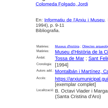
Colomeda Folgado, Jordi
En:
Informatiu de l'Arxiu i Museu
.
1994), p. 9-11
Bibliografia.
Matèries:
Museus d'història
;
Objectes arqueolò
Matèries:
Museu d'Història de la C
Àmbit:
Tossa de Mar
;
Sant Fel
Cronologia:
[1994]
Autors add.:
Montalbán i Martínez, 
Accés:
https://arxiumunicipal.g
[exemplar complet]
Localització:
B. Octavi Viader i Margar
(Santa Cristina d'Aro)