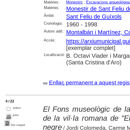
Matèries:
Monestirs
;
Excavacions arqueològiq
Matèries:
Monestir de Sant Feliu d
Àmbit:
Sant Feliu de Guíxols
Cronologia:
1960 - 1998
Autors add.:
Montalbán i Martínez, 
Accés:
https://arxiumunicipal.g
[exemplar complet]
Localització:
B. Octavi Viader i Margar
(Santa Cristina d'Aro)
Enllaç permanent a aquest regis
4 / 22
El Fons museològic de la
select
print
de la vil·la romana de "E
negre
Text complet
/ Jordi Colomeda, Carme 