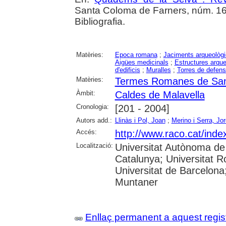
Santa Coloma de Farners, núm. 16 (2
Bibliografia.
Matèries:
Epoca romana
;
Jaciments arqueològ
Aigües medicinals
;
Estructures arqu
d'edificis
;
Muralles
;
Torres de defen
Matèries:
Termes Romanes de Sant
Àmbit:
Caldes de Malavella
Cronologia:
[201 - 2004]
Autors add.:
Llinàs i Pol, Joan
;
Merino i Serra, Jor
Accés:
http://www.raco.cat/ind
Localització:
Universitat Autònoma de 
Catalunya; Universitat Ro
Universitat de Barcelona
Muntaner
Enllaç permanent a aquest regis