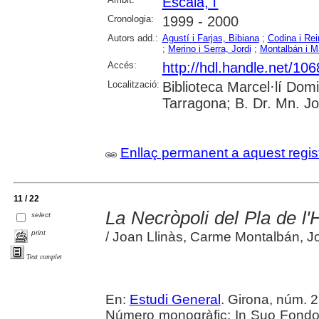
Escala, l'
Cronologia:
1999 - 2000
Autors add.:
Agustí i Farjas, Bibiana
;
Codina i Rei
;
Merino i Serra, Jordi
;
Montalbán i M
Accés:
http://hdl.handle.net/10
Localització:
Biblioteca Marcel·lí Dom
Tarragona; B. Dr. Mn. J
Enllaç permanent a aquest regis
11 / 22
La Necròpoli del Pla de l'
select
print
/ Joan Llinàs, Carme Montalbán, Jo
Text complet
En:
Estudi General
. Girona, núm. 25
Número monogràfic: In Suo Fondo :