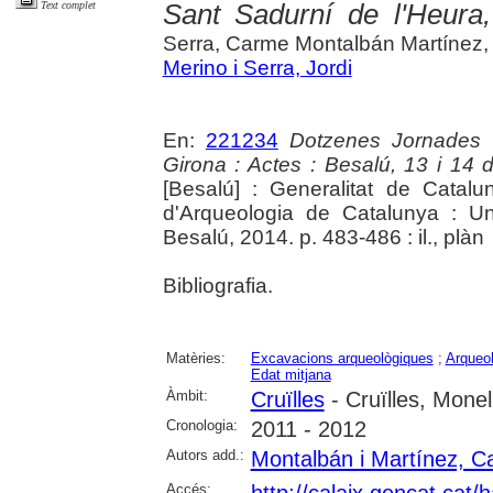
Sant Sadurní de l'Heura
Text complet
Serra, Carme Montalbán Martínez,
Merino i Serra, Jordi
En:
221234
Dotzenes Jornades 
Girona : Actes : Besalú, 13 i 14
[Besalú] : Generalitat de Cata
d'Arqueologia de Catalunya : Un
Besalú, 2014. p. 483-486 : il., plàn
Bibliografia.
Matèries:
Excavacions arqueològiques
;
Arqueol
Edat mitjana
Àmbit:
Cruïlles
- Cruïlles, Monel
Cronologia:
2011 - 2012
Autors add.:
Montalbán i Martínez, 
Accés:
http://calaix.gencat.cat