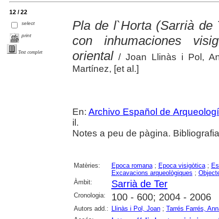
12 / 22
Pla de l`Horta (Sarrià de 
select
print
con inhumaciones visi
oriental
Text complet
/ Joan Llinàs i Pol, A
Martínez, [et al.]
En:
Archivo Español de Arqueolog
il.
Notes a peu de pàgina. Bibliografi
Matèries:
Epoca romana
;
Epoca visigòtica
;
Es
Excavacions arqueològiques
;
Object
Àmbit:
Sarrià de Ter
Cronologia:
100 - 600; 2004 - 2006
Autors add.:
Llinàs i Pol, Joan
;
Tarrés Farrés, Ann