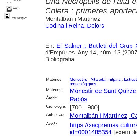
Una Necròpolis de l'alta 
print
Colera : primeres aportac
Montalbán i Martínez
Text complet
Codina i Reina, Dolors
En:
El Salner : Butlletí del Grup
d'Empúries. Any 14, núm. 13 (2007) ,
Bibliografia.
Matèries:
Monestirs
;
Alta edat mitjana
;
Estruct
arqueològiques
Matèries:
Monestir de Sant Quirze
Àmbit:
Rabós
Cronologia:
[700 - 900]
Autors add.:
Montalbán i Martínez, 
Accés:
https://xacpremsa.cultu
id=0001485354
[exempla