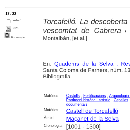
17 / 22
Torcafelló. La descoberta 
select
print
vescomtat de Cabrera
/ C
Montalbán, [et al.]
Text complet
En:
Quaderns de la Selva : Revi
Santa Coloma de Farners, núm. 13 (20
Bibliografia.
Matèries:
Castells
;
Fortificacions
;
Arqueologia
Patrimoni històric i artístic
;
Capelles
documentals
Matèries:
Castell de Torcafelló
Àmbit:
Maçanet de la Selva
Cronologia:
[1001 - 1300]