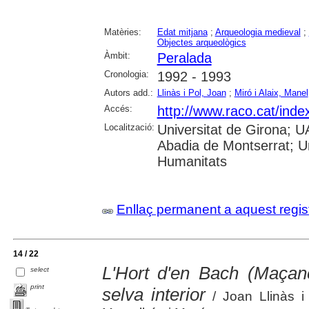
Matèries:
Edat mitjana
;
Arqueologia medieval
;
Objectes arqueològics
Àmbit:
Peralada
Cronologia:
1992 - 1993
Autors add.:
Llinàs i Pol, Joan
;
Miró i Alaix, Manel
Accés:
http://www.raco.cat/inde
Localització:
Universitat de Girona; 
Abadia de Montserrat; U
Humanitats
Enllaç permanent a aquest regis
14 / 22
L'Hort d'en Bach (Maçane
select
print
selva interior
/ Joan Llinàs i