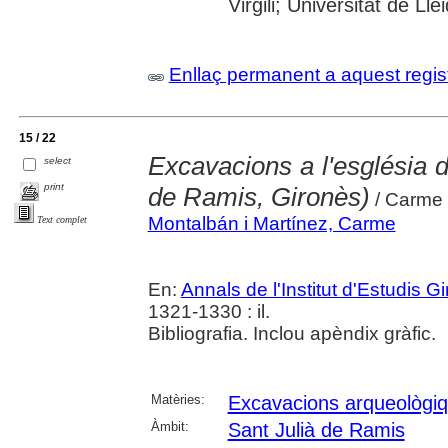
Virgili; Universitat de Lle
Enllaç permanent a aquest regis
15 / 22
Excavacions a l'església 
select
print
de Ramis, Gironès)
/ Carme 
Montalbán i Martínez, Carme
Text complet
En:
Annals de l'Institut d'Estudis G
1321-1330 : il.
Bibliografia. Inclou apèndix gràfic.
Matèries:
Excavacions arqueològi
Àmbit:
Sant Julià de Ramis