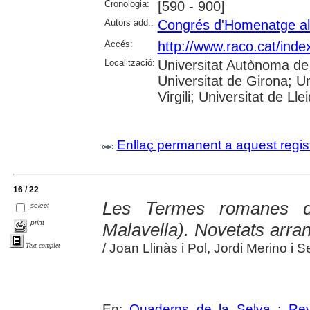
Cronologia:
[590 - 900]
Autors add.:
Congrés d'Homenatge al 
Accés:
http://www.raco.cat/inde
Localització:
Universitat Autònoma de 
Universitat de Girona; U
Virgili; Universitat de Lle
Enllaç permanent a aquest regis
16 / 22
Les Termes romanes d
select
print
Malavella). Novetats arra
/ Joan Llinàs i Pol, Jordi Merino i
Text complet
En:
Quaderns de la Selva : Revi