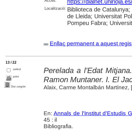
Accés:
https://dialnet.unirioja.
Localització:
Biblioteca de Catalunya; 
de Lleida; Universitat Po
Pompeu Fabra; Universitat
Enllaç permanent a aquest regis
13 / 22
Perelada a l'Edat Mitjana
select
print
Ramon Muntaner. I. El Ja
Alaix, Carme Montalbán Martínez, [e
Text complet
En:
Annals de l'Institut d'Estudis G
45 : il
Bibliografia.