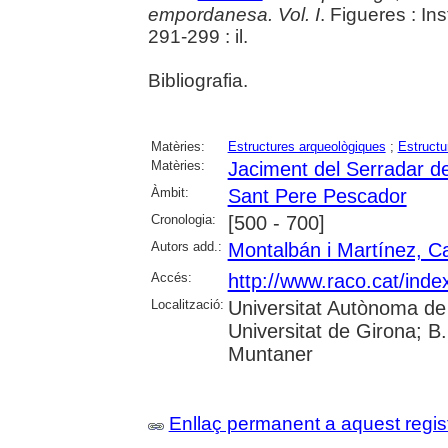
empordanesa. Vol. I
. Figueres : In
291-299 : il.
Bibliografia.
Matèries:
Estructures arqueològiques
;
Estructu
Matèries:
Jaciment del Serradar d
Àmbit:
Sant Pere Pescador
Cronologia:
[500 - 700]
Autors add.:
Montalbán i Martínez, 
Accés:
http://www.raco.cat/ind
Localització:
Universitat Autònoma de 
Universitat de Girona; B
Muntaner
Enllaç permanent a aquest regis