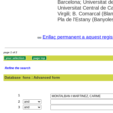
Barcelona; Universitat de
Universitat Central de C
Virgili; B. Comarcal (Bla
Pla de l'Estany (Banyoles
Enllaç permanent a aquest regis
page 1 of 2
Refine the search
Database
fons : Advanced form
Search:
1
2
3