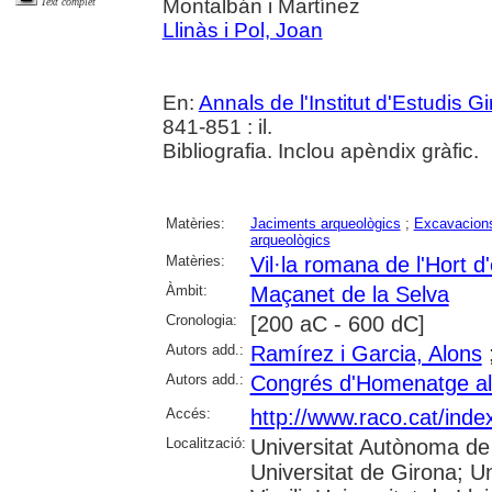
Montalbán i Martínez
Text complet
Llinàs i Pol, Joan
En:
Annals de l'Institut d'Estudis G
841-851 : il.
Bibliografia. Inclou apèndix gràfic.
Matèries:
Jaciments arqueològics
;
Excavacions
arqueològics
Matèries:
Vil·la romana de l'Hort 
Àmbit:
Maçanet de la Selva
Cronologia:
[200 aC - 600 dC]
Autors add.:
Ramírez i Garcia, Alons
Autors add.:
Congrés d'Homenatge al 
Accés:
http://www.raco.cat/inde
Localització:
Universitat Autònoma de 
Universitat de Girona; U