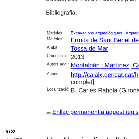
Bibliografia.
Matèries:
Excavacions arqueològiques
;
Arqueol
Matèries:
Ermita de Sant Benet d
Àmbit:
Tossa de Mar
Cronologia:
2013
Autors add.:
Montalbán i Martínez, 
Accés:
http://calaix.gencat.cat
complet]
Localització:
B. Carles Rahola (Giron
Enllaç permanent a aquest regis
9 / 22
select