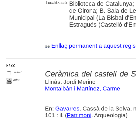
Localització:
Biblioteca de Catalunya; 
de Girona; B. Sala de Le
Municipal (La Bisbal d'
Estragués (Castelló d'E
Enllaç permanent a aquest regis
6 / 22
Ceràmica del castell de S
select
print
Llinàs, Jordi Merino
Montalbán i Martínez, Carme
En:
Gavarres
. Cassà de la Selva, 
101 : il. (
Patrimoni
. Arqueologia)