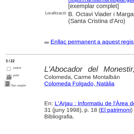
[exemplar complet]
Localització:
B. Octavi Viader i Margar
(Santa Cristina d'Aro)
Enllaç permanent a aquest regis
3 / 22
L'Abocador del Monestir,
select
print
Colomeda, Carme Montalbán
Colomeda Folgado, Natàlia
Text complet
En:
L'Arjau : Informatiu de l'Àrea 
31 (juny 1998), p. 18 (
El patrimoni
)
Bibliografia.