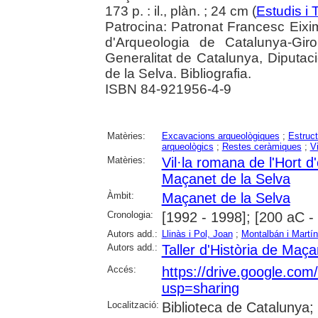
173 p. : il., plàn. ; 24 cm (
Estudis i 
Patrocina: Patronat Francesc Eixi
d'Arqueologia de Catalunya-Gir
Generalitat de Catalunya, Diputa
de la Selva. Bibliografia.
ISBN 84-921956-4-9
Matèries:
Excavacions arqueològiques
;
Estruc
arqueològics
;
Restes ceràmiques
;
V
Matèries:
Vil·la romana de l'Hort 
Maçanet de la Selva
Àmbit:
Maçanet de la Selva
Cronologia:
[1992 - 1998]; [200 aC -
Autors add.:
Llinàs i Pol, Joan
;
Montalbán i Martí
Autors add.:
Taller d'Història de Maça
Accés:
https://drive.google.
usp=sharing
Localització:
Biblioteca de Catalunya;