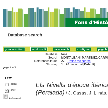
Database search
Database:
fons
Search:
MONTALBAN I MARTINEZ, CARME
References found:
22
[
Refine the search
]
Showing:
1 .. 20
in format [
Default
]
page 1 of 2
1 / 22
Els Nivells d'època ibèr
select
print
(Peralada)
/ J. Casas, J. Llinàs
Text complet