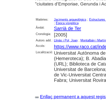
"ciuitates d'Emporiae, Gerunda i A
Matèries:
Jaciments arqueològics
;
Estructures
;
Epoca visigòtica
Àmbit:
Sarrià de Ter
Cronologia:
[2005]
Autors add.:
Llinàs i Pol, Joan
;
Montalbán i Martí
Accés:
https://www.raco.cat/ind
Localització:
Universitat Autònoma de
(Hemeroteca); B. Abadia 
(URL); Biblioteca de Cat
Universitat de Barcelona;
de Vic-Universitat Centr
Fabra; Universitat Rovira 
Enllaç permanent a aquest regis