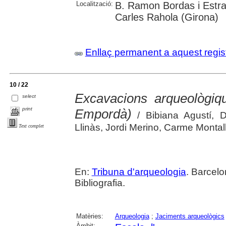
Localització:
B. Ramon Bordas i Estra
Carles Rahola (Girona)
Enllaç permanent a aquest regis
10 / 22
Excavacions arqueològiqu
select
print
Empordà)
/ Bibiana Agustí, 
Llinàs, Jordi Merino, Carme Monta
Text complet
En:
Tribuna d'arqueologia
. Barcelo
Bibliografia.
Matèries:
Arqueologia
;
Jaciments arqueològics
Àmbit: