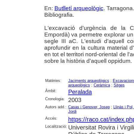
En:
Butlletí arqueològic
. Tarragona.
Bibliografia.
L'excavació d'urgència de la 
Empordà) va permetre explorar un c
segle III aC. L'estudi d'aquell c
aprofundir en la cultura material
en tot el territori nord-oriental de
sobre la història d'aquell oppidum.
Matèries:
Jaciments arqueològics
;
Excavacions
arqueològics
;
Ceràmica
;
Sitges
Àmbit:
Peralada
Cronologia:
2003
Autors add.:
Casas i Genover, Josep
;
Llinàs i Pol
Jordi
Accés:
https://raco.cat/index.ph
Localització:
Universitat Rovira i Virg