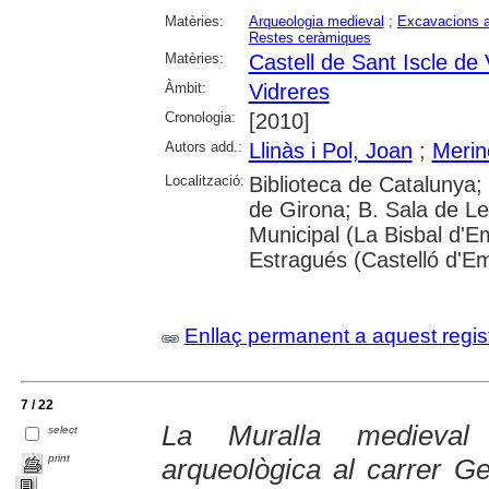
Matèries:
Arqueologia medieval
;
Excavacions a
Restes ceràmiques
Matèries:
Castell de Sant Iscle de 
Àmbit:
Vidreres
Cronologia:
[2010]
Autors add.:
Llinàs i Pol, Joan
;
Merino
Localització:
Biblioteca de Catalunya; 
de Girona; B. Sala de Le
Municipal (La Bisbal d'
Estragués (Castelló d'E
Enllaç permanent a aquest regis
7 / 22
La Muralla medieval 
select
print
arqueològica al carrer Ge