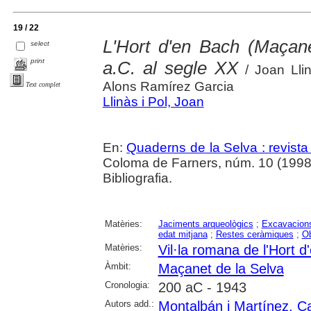
19 / 22
L'Hort d'en Bach (Maçane
select
print
a.C. al segle XX
/ Joan Lli
Alons Ramírez Garcia
Text complet
Llinàs i Pol, Joan
En:
Quaderns de la Selva : revista
Coloma de Farners, núm. 10 (1998) , 
Bibliografia.
Matèries:
Jaciments arqueològics
;
Excavacions
edat mitjana
;
Restes ceràmiques
;
Ob
Matèries:
Vil·la romana de l'Hort 
Àmbit:
Maçanet de la Selva
Cronologia:
200 aC - 1943
Autors add.:
Montalbán i Martínez, 