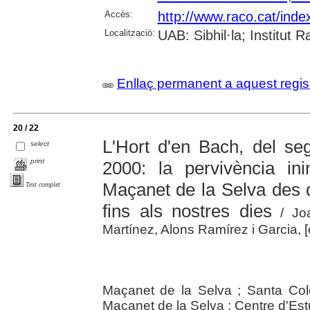
Accés:
http://www.raco.cat/ind
Localització:
UAB: Sibhil·la; Institut
Enllaç permanent a aquest regis
20 / 22
L'Hort d'en Bach, del seg
select
print
2000: la pervivència in
Maçanet de la Selva des 
Text complet
fins als nostres dies
/ Joa
Martínez, Alons Ramírez i Garcia, [e
Maçanet de la Selva ; Santa Colo
Maçanet de la Selva : Centre d'Es