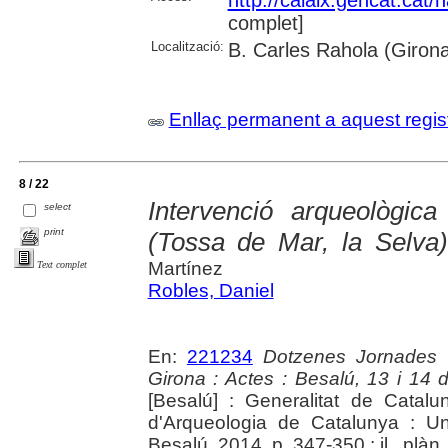
complet]
Localització:
B. Carles Rahola (Giron
Enllaç permanent a aquest regis
8 / 22
Intervenció arqueològic
select
print
(Tossa de Mar, la Selva
Martínez
Text complet
Robles, Daniel
En:
221234
Dotzenes Jornades 
Girona : Actes : Besalú, 13 i 14
[Besalú] : Generalitat de Cata
d'Arqueologia de Catalunya : Un
Besalú, 2014. p. 347-350 : il., plàn