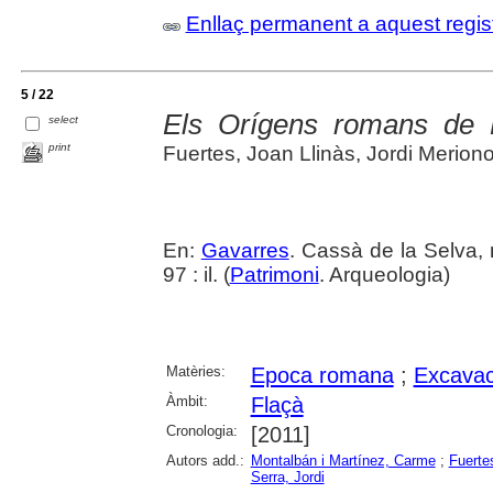
Enllaç permanent a aquest regis
5 / 22
Els Orígens romans de 
select
print
Fuertes, Joan Llinàs, Jordi Merion
En:
Gavarres
. Cassà de la Selva, 
97 : il. (
Patrimoni
. Arqueologia)
Matèries:
Epoca romana
;
Excavac
Àmbit:
Flaçà
Cronologia:
[2011]
Autors add.:
Montalbán i Martínez, Carme
;
Fuerte
Serra, Jordi