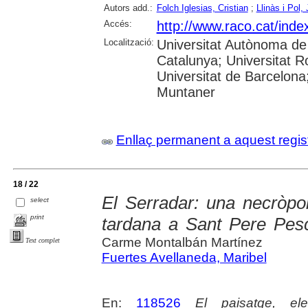
Autors add.:
Folch Iglesias, Cristian
;
Llinàs i Pol,
Accés:
http://www.raco.cat/ind
Localització:
Universitat Autònoma de 
Catalunya; Universitat Ro
Universitat de Barcelona
Muntaner
Enllaç permanent a aquest regis
18 / 22
El Serradar: una necròpoli
select
print
tardana a Sant Pere Pes
Carme Montalbán Martínez
Text complet
Fuertes Avellaneda, Maribel
En:
118526
El paisatge, el