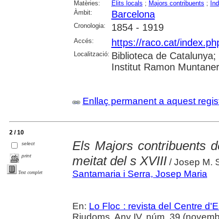
Matèries:
Elits locals
;
Majors contribuents
;
Ind
Àmbit:
Barcelona
Cronologia:
1854 - 1919
Accés:
https://raco.cat/index.
Localització:
Biblioteca de Catalunya
Institut Ramon Muntaner;
Enllaç permanent a aquest regis
2 / 10
Els Majors contribuents 
select
print
meitat del s XVIII
/ Josep M. 
Santamaria i Serra, Josep Maria
Text complet
En:
Lo Floc : revista del Centre 
Riudoms. Any IV, núm. 39 (novembr