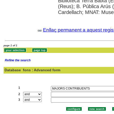
Biblioteca Terra Baixa (E
(Reus); B. Pública Arús 
Cardellach; MNAT: Museu
Enllaç permanent a aquest regis
page 1 of 1
Refine the search
Database
fons : Advanced form
Search:
1
2
3