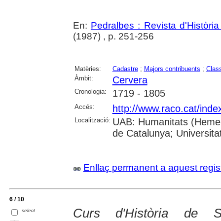
En:
Pedralbes : Revista d'Històri
(1987) , p. 251-256
Matèries:
Cadastre
;
Majors contribuents
;
Class
Àmbit:
Cervera
Cronologia:
1719 - 1805
Accés:
http://www.raco.cat/inde
Localització:
UAB: Humanitats (Hemero
de Catalunya; Universita
Enllaç permanent a aquest regis
6 / 10
Curs d'Història de S
select