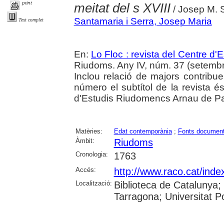
print
meitat del s XVIII
/ Josep M. 
Santamaria i Serra, Josep Maria
Text complet
En:
Lo Floc : revista del Centre 
Riudoms. Any IV, núm. 37 (setembr
Inclou relació de majors contrib
número el subtítol de la revista és
d'Estudis Riudomencs Arnau de P
Matèries:
Edat contemporània
;
Fonts document
Àmbit:
Riudoms
Cronologia:
1763
Accés:
http://www.raco.cat/inde
Localització:
Biblioteca de Catalunya;
Tarragona; Universitat Po