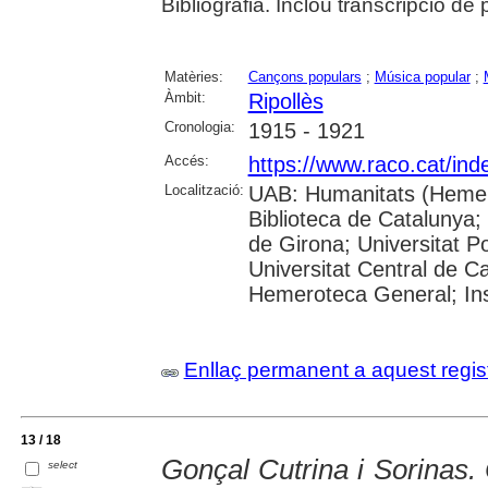
Bibliografia. Inclou transcripció de p
Matèries:
Cançons populars
;
Música popular
;
Àmbit:
Ripollès
Cronologia:
1915 - 1921
Accés:
https://www.raco.cat/ind
Localització:
UAB: Humanitats (Hemero
Biblioteca de Catalunya; 
de Girona; Universitat P
Universitat Central de C
Hemeroteca General; In
Enllaç permanent a aquest regis
13 / 18
Gonçal Cutrina i Sorinas. 
select