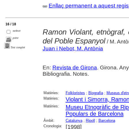
Enllaç permanent a aquest regis
16 / 18
Ramon Violant, etnògraf, 
select
print
del Poble Espanyol
/ M. Antò
Juan i Nebot, M. Antònia
Text complet
En:
Revista de Girona
. Girona. Any
Bibliografia. Notes.
Matèries:
Folkloristes
;
Biografia
;
Museus d'etn
Matèries:
Violant i Simorra, Ramo
Matèries:
Museu Etnogràfic de Ripo
Populars de Barcelona
Àmbit:
Catalunya
;
Ripoll
;
Barcelona
Cronologia:
[1998]