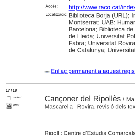
Accés:
http://www.raco.cat/inde
Localització:
Biblioteca Borja (URL); 
Montserrat; UAB: Humani
Barcelona; Biblioteca de 
de Lleida; Universitat P
Fabra; Universitat Rovira 
de Catalunya; Universita
Enllaç permanent a aquest regis
17 / 18
Cançoner del Ripollès
select
/ Mar
print
Mascarella i Rovira, revisió dels te
Ripoll : Centre d'Estudis Comarcals