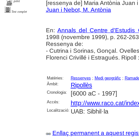
print
[ressenya de] Maria Antònia Juan 
Juan i Nebot, M. Antònia
Text complet
En:
Annals del Centre d'Estudis 
1998 (novembre 1999), p. 262-263
Ressenya de:
- Cutrina i Sorinas, Gonçal. Ovelles
Florenci Crivillé i Estragués. Ripol
Matèries:
Ressenyes
;
Medi geogràfic
;
Ramade
Àmbit:
Ripollès
Cronologia:
[6000 aC - 1997]
Accés:
http://www.raco.cat/ind
Localització:
UAB: Sibhil·la
Enllaç permanent a aquest regis