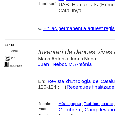
Localització:
UAB: Humanitats (Hemero
Catalunya
Enllaç permanent a aquest regis
11 / 18
Inventari de dances vive
select
print
Maria Antònia Juan i Nebot
Juan i Nebot, M. Antònia
Text complet
En:
Revista d'Etnologia de Catal
120-124 : il. (
Recerques finalitzade
Matèries:
Música popular
;
Tradicions populars
Àmbit:
Gombrèn
;
Campdevàno