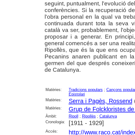
seguint, puntualment, l'evolució del 
conferències. Si la recuperació d
l'obra personal en la qual va treb
continuada durant tota la seva v
català va ser, probablement, l'ob
proposar i a generar. En princip
general comencés a ser una reali
Ripollès, que és la que ens ocupa
Pecanins anaren publicant en l
germen del que després coneixer
de Catalunya.
Matèries:
Tradicions populars
;
Cançons popula
Epistolari
Matèries:
Serra i Pagès, Rossend
Matèries:
Grup de Folckloristes de 
Àmbit:
Ripoll
;
Ripollès
;
Catalunya
Cronologia:
[1911 - 1929]
Accés:
http://www.raco.cat/ind