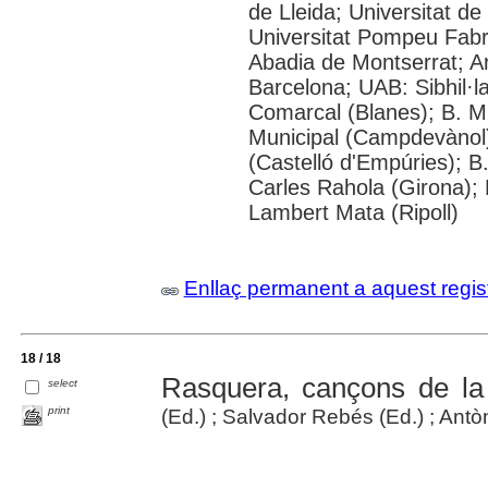
de Lleida; Universitat de
Universitat Pompeu Fabra;
Abadia de Montserrat; Arx
Barcelona; UAB: Sibhil·l
Comarcal (Blanes); B. M
Municipal (Campdevànol
(Castelló d'Empúries); B
Carles Rahola (Girona); 
Lambert Mata (Ripoll)
Enllaç permanent a aquest regis
18 / 18
Rasquera, cançons de la 
select
print
(Ed.) ; Salvador Rebés (Ed.) ; Ant