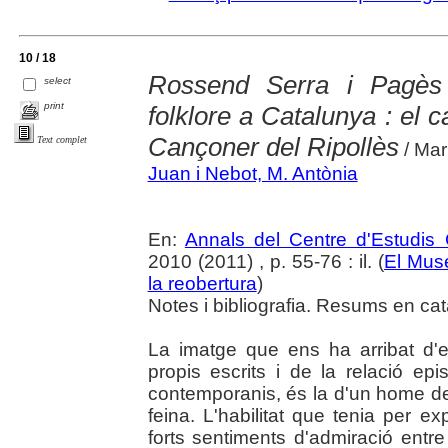
10 / 18
Rossend Serra i Pagès i
select
print
folklore a Catalunya : el c
Cançoner del Ripollès
Text complet
/ Mar
Juan i Nebot, M. Antònia
En:
Annals del Centre d'Estudis 
2010 (2011) , p. 55-76 : il. (
El Muse
la reobertura
)
Notes i bibliografia. Resums en cat
La imatge que ens ha arribat d'
propis escrits i de la relació e
contemporanis, és la d'un home de
feina. L'habilitat que tenia per 
forts sentiments d'admiració ent