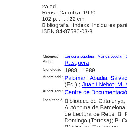
2a ed.
Reus : Carrutxa, 1990
102 p. : il. ; 22 cm
Bibliografia i índexs. Inclou les par
ISBN 84-87580-03-3
Matèries:
Cançons populars
;
Música popular
;
Àmbit:
Rasquera
Cronologia:
1988 - 1989
Autors add.:
Palomar i Abadia, Salva
(Ed.) ;
Juan i Nebot, M. 
Autors add.:
Centre de Documentació 
Localització:
Biblioteca de Catalunya;
Autònoma de Barcelona; 
de Lectura de Reus; B. Pú
Domingo (Tortosa); B. C