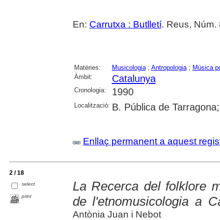
En:
Carrutxa : Butlletí
. Reus, Núm. 
Matèries:
Musicologia
;
Antropologia
;
Música p
Àmbit:
Catalunya
Cronologia:
1990
Localització:
B. Pública de Tarragona
Enllaç permanent a aquest regis
2 / 18
La Recerca del folklore 
select
print
de l'etnomusicologia a 
Antònia Juan i Nebot