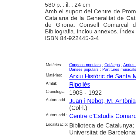
580 p. : il. ; 24 cm
Amb el suport del Centre de Promo
Catalana de la Generalitat de Cata
de Girona, Consell Comarcal de
Bibliografia. Inclou annexos. Índex t
ISBN 84-922445-3-4
Matèries:
Cançons populars
;
Catàlegs
;
Arxius 
Danses populars
;
Partitures musical
Matèries:
Arxiu Històric de Santa M
Àmbit:
Ripollès
Cronologia:
1903 - 1922
Autors add.:
Juan i Nebot, M. Antònia
(Col·l.)
Autors add.:
Centre d'Estudis Comarca
Localització:
Biblioteca de Catalunya;
Universitat de Barcelona;