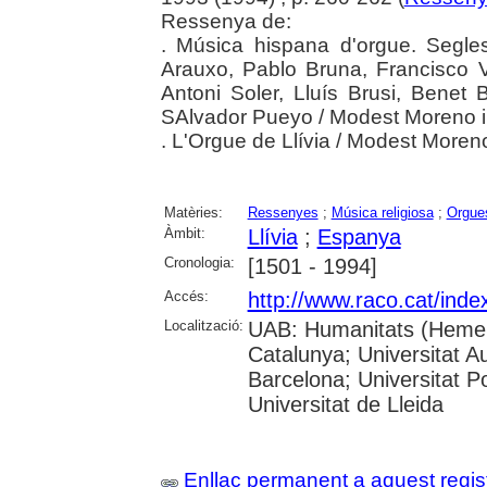
Ressenya de:
. Música hispana d'orgue. Segl
Arauxo, Pablo Bruna, Francisco V
Antoni Soler, Lluís Brusi, Benet 
SAlvador Pueyo / Modest Moreno i 
. L'Orgue de Llívia / Modest Moreno
Matèries:
Ressenyes
;
Música religiosa
;
Orgue
Àmbit:
Llívia
;
Espanya
Cronologia:
[1501 - 1994]
Accés:
http://www.raco.cat/ind
Localització:
UAB: Humanitats (Hemero
Catalunya; Universitat A
Barcelona; Universitat Po
Universitat de Lleida
Enllaç permanent a aquest regis