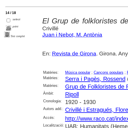
14 / 18
El Grup de folkloristes de
select
print
Crivillé
Juan i Nebot, M. Antònia
Text complet
En:
Revista de Girona
. Girona. Any
Matèries:
Música popular
;
Cançons populars
;
Matèries:
Serra i Pagès, Rossend
Matèries:
Grup de Folkloristes de R
Àmbit:
Ripoll
Cronologia:
1920 - 1930
Autors add.:
Crivillé i Estragués, Flor
Accés:
http://www.raco.cat/inde
Localització:
UAB: Humanitats (Hemero