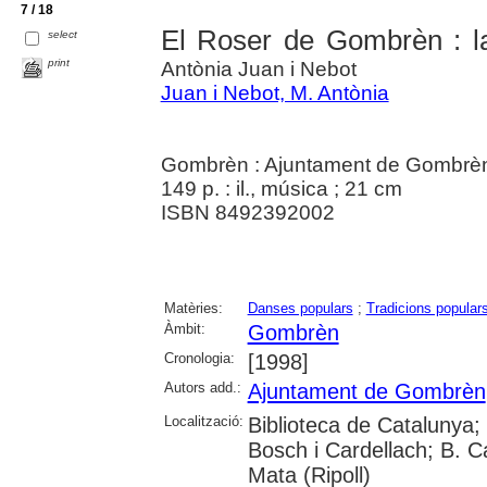
7 / 18
El Roser de Gombrèn : la
select
print
Antònia Juan i Nebot
Juan i Nebot, M. Antònia
Gombrèn : Ajuntament de Gombrè
149 p. : il., música ; 21 cm
ISBN 8492392002
Matèries:
Danses populars
;
Tradicions popular
Àmbit:
Gombrèn
Cronologia:
[1998]
Autors add.:
Ajuntament de Gombrèn
Localització:
Biblioteca de Catalunya;
Bosch i Cardellach; B. C
Mata (Ripoll)