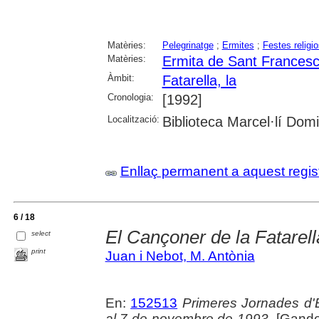
Matèries:
Pelegrinatge
;
Ermites
;
Festes religi
Matèries:
Ermita de Sant Francesc 
Àmbit:
Fatarella, la
Cronologia:
[1992]
Localització:
Biblioteca Marcel·lí Dom
Enllaç permanent a aquest regis
6 / 18
El Cançoner de la Fatarell
select
print
Juan i Nebot, M. Antònia
En:
152513
Primeres Jornades d'Es
al 7 de novembre de 1993
. [Gande