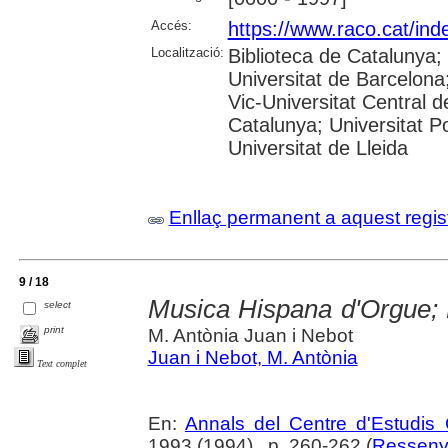
Accés:
https://www.raco.cat/ind
Localització:
Biblioteca de Catalunya;
Universitat de Barcelona;
Vic-Universitat Central d
Catalunya; Universitat Po
Universitat de Lleida
Enllaç permanent a aquest regis
9 / 18
Musica Hispana d'Orgue; L
select
print
M. Antònia Juan i Nebot
Juan i Nebot, M. Antònia
Text complet
En:
Annals del Centre d'Estudis 
1993 (1994) , p. 260-262 (
Resseny