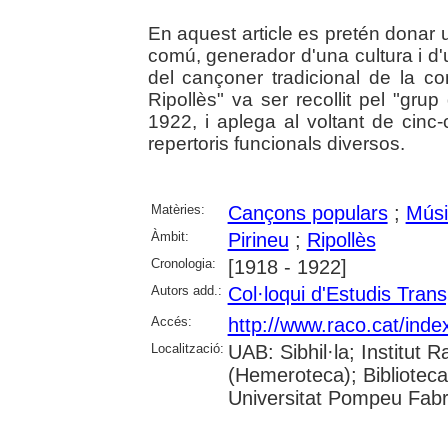
En aquest article es pretén donar 
comú, generador d'una cultura i d'
del cançoner tradicional de la c
Ripollès" va ser recollit pel "grup
1922, i aplega al voltant de cinc
repertoris funcionals diversos.
Matèries:
Cançons populars
;
Músi
Àmbit:
Pirineu
;
Ripollès
Cronologia:
[1918 - 1922]
Autors add.:
Col·loqui d'Estudis Trans
Accés:
http://www.raco.cat/ind
Localització:
UAB: Sibhil·la; Institu
(Hemeroteca); Biblioteca
Universitat Pompeu Fab