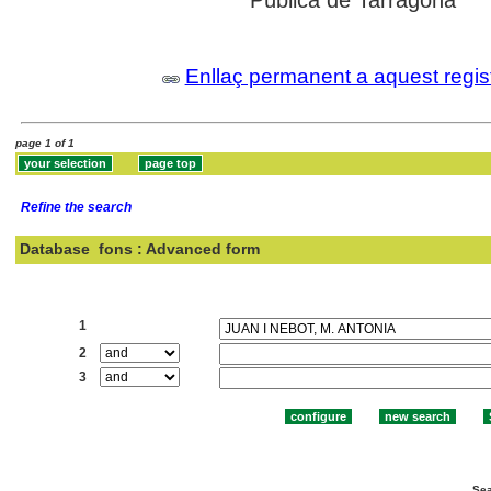
Pública de Tarragona
Enllaç permanent a aquest regis
page 1 of 1
Refine the search
Database
fons : Advanced form
Search:
1
2
3
Sea