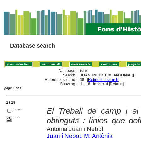
Database search
Database:
fons
Search:
JUAN I NEBOT, M. ANTONIA []
References found:
18
[
Refine the search
]
Showing:
1 .. 18
in format [
Default
]
page 1 of 1
1 / 18
El Treball de camp i el
select
print
obtinguts : línies que de
Antònia Juan i Nebot
Juan i Nebot, M. Antònia