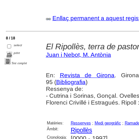
Enllaç permanent a aquest regis
8 / 18
El Ripollès, terra de pasto
select
print
Juan i Nebot, M. Antònia
Text complet
En:
Revista de Girona
. Giron
95 (
Bibliografia
)
Ressenya de:
- Cutrina i Sorinas, Gonçal. Ovelles
Florenci Crivillé i Estragués. Ripol
Matèries:
Ressenyes
;
Medi geogràfic
;
Ramade
Àmbit:
Ripollès
Cronologia:
[0000 - 1997]