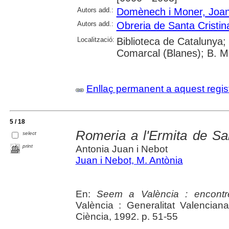
Autors add.:
Domènech i Moner, Joa
Autors add.:
Obreria de Santa Cristin
Localització:
Biblioteca de Catalunya;
Comarcal (Blanes); B. Mu
Enllaç permanent a aquest regis
5 / 18
Romeria a l'Ermita de San
select
print
Antonia Juan i Nebot
Juan i Nebot, M. Antònia
En:
Seem a València : encontre
València : Generalitat Valencian
Ciència, 1992. p. 51-55