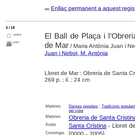
Enllaç permanent a aquest regis
4 / 18
El Ball de Plaça i l'Obrer
select
print
de Mar
/ Maria Antònia Juan i 
Juan i Nebot, M. Antònia
Lloret de Mar : Obreria de Santa Cr
269 p. : il. ; 24 cm
Matèries:
Danses populars
;
Tradicions popular
del vidre
Matèries:
Obreria de Santa Cristin
Àmbit:
Santa Cristina
- Lloret d
Cronologia:
[0000 - 2005]