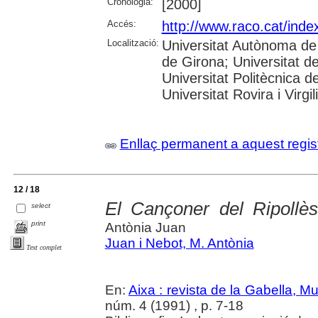
Cronologia:
[2000]
Accés:
http://www.raco.cat/inde
Localització:
Universitat Autònoma de 
de Girona; Universitat de
Universitat Politècnica 
Universitat Rovira i Virgili
Enllaç permanent a aquest regis
12 / 18
El Cançoner del Ripollès
select
print
Antònia Juan
Juan i Nebot, M. Antònia
Text complet
En:
Aixa : revista de la Gabella, 
núm. 4 (1991) , p. 7-18