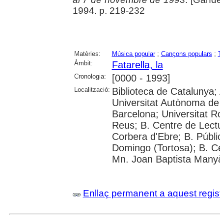
1994. p. 219-232
Matèries:
Música popular
;
Cançons populars
;
Àmbit:
Fatarella, la
Cronologia:
[0000 - 1993]
Localització:
Biblioteca de Catalunya;
Universitat Autònoma de 
Barcelona; Universitat Ro
Reus; B. Centre de Lectu
Corbera d'Ebre; B. Públi
Domingo (Tortosa); B. Ce
Mn. Joan Baptista Many
Enllaç permanent a aquest regis