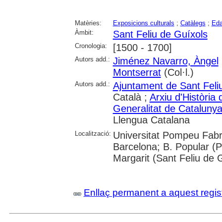
Matèries:
Exposicions culturals
;
Catàlegs
;
Eda
Àmbit:
Sant Feliu de Guíxols
Cronologia:
[1500 - 1700]
Autors add.:
Jiménez Navarro, Àngel
Montserrat
(Col·l.)
Autors add.:
Ajuntament de Sant Feli
Català ;
Arxiu d'Història
Generalitat de Cataluny
Llengua Catalana
Localització:
Universitat Pompeu Fabra
Barcelona; B. Popular (Pa
Margarit (Sant Feliu de 
Enllaç permanent a aquest regis