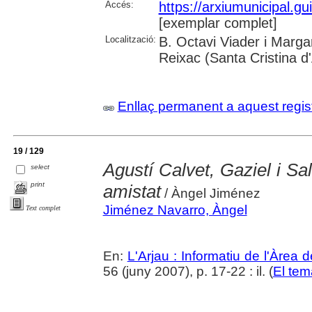
Accés:
https://arxiumunicipal.g
[exemplar complet]
Localització:
B. Octavi Viader i Margar
Reixac (Santa Cristina d
Enllaç permanent a aquest regis
19 / 129
Agustí Calvet, Gaziel i Sal
select
print
amistat
/ Àngel Jiménez
Jiménez Navarro, Àngel
Text complet
En:
L'Arjau : Informatiu de l'Àrea 
56 (juny 2007), p. 17-22 : il. (
El tem