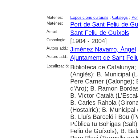
Matèries:
Exposicions culturals
;
Catàlegs
;
Por
Matèries:
Port de Sant Feliu de Gu
Àmbit:
Sant Feliu de Guíxols
Cronologia:
[1904 - 2004]
Autors add.:
Jiménez Navarro, Àngel
Autors add.:
Ajuntament de Sant Feli
Localització:
Biblioteca de Catalunya;
(Anglès); B. Municipal (
Pere Carner (Calonge); 
d'Aro); B. Ramon Bordas 
B. Víctor Català (L'Esca
B. Carles Rahola (Giron
(Hostalric); B. Municipal
B. Lluís Barceló i Bou (P
Pública Iu Bohigas (Salt)
Feliu de Guíxols); B. Bal