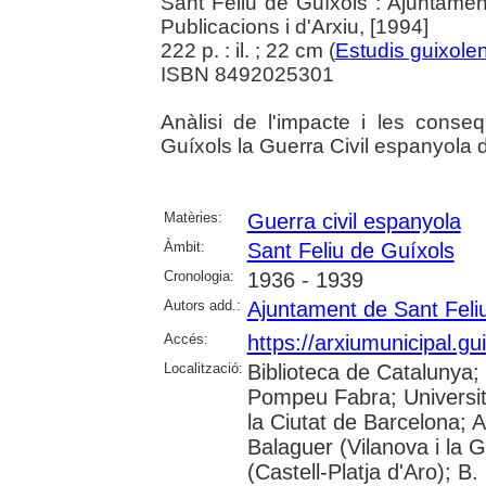
Sant Feliu de Guíxols : Ajuntamen
Publicacions i d'Arxiu, [1994]
222 p. : il. ; 22 cm (
Estudis guixole
ISBN 8492025301
Anàlisi de l'impacte i les cons
Guíxols la Guerra Civil espanyola
Matèries:
Guerra civil espanyola
Àmbit:
Sant Feliu de Guíxols
Cronologia:
1936 - 1939
Autors add.:
Ajuntament de Sant Feli
Accés:
https://arxiumunicipal.g
Localització:
Biblioteca de Catalunya; 
Pompeu Fabra; Universita
la Ciutat de Barcelona; 
Balaguer (Vilanova i la 
(Castell-Platja d'Aro); B