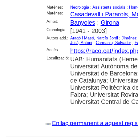
Matèries:
Necrologia
;
Assistents socials
;
Home
Matèries:
Casadevall i Pararols, M
Àmbit:
Banyoles
;
Girona
Cronologia:
[1941 - 2003]
Autors add.:
Aragó i Masó, Narcís Jordi
;
Jiménez 
Julià, Antoni
;
Carmaniu, Salvador
;
F
Accés:
https://raco.cat/index.p
Localització:
UAB: Humanitats (Hemer
Universitat Autònoma de
Universitat de Barcelona;
de Catalunya; Universitat
Universitat Politècnica 
Fabra; Universitat Rovira 
Universitat Central de C
Enllaç permanent a aquest regis