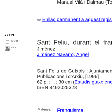
Manuel Vilà i Dalmau (T
Enllaç permanent a aquest regis
7 / 129
Sant Feliu, durant el fr
select
print
Jiménez
Jiménez Navarro, Àngel
Sant Feliu de Guíxols : Ajuntamen
Publicacions i d'Arxiu, [1996]
62 p. : il. ; 30 cm (
Estudis guixolen
ISBN 8492025328
Matèries:
Franquisme