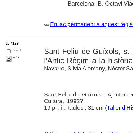
Barcelona; B. Octavi Via
Enllaç permanent a aquest regis
13 / 129
Sant Feliu de Guíxols, s. 
select
print
l'Antic Règim a la històr
Navarro, Sílvia Alemany, Néstor Sanc
Sant Feliu de Guíxols : Ajuntame
Cultura, [1992?]
19 p. : il., taules ; 31 cm (
Taller d'Hi