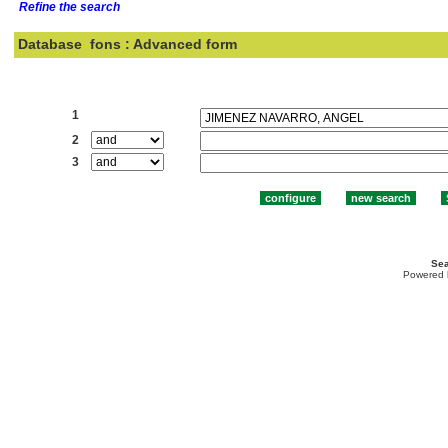
Refine the search
Database
fons : Advanced form
Search:
1
2
3
Sea
Powered