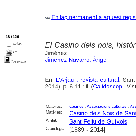
Enllaç permanent a aquest regis
18 / 129
El Casino dels nois, histò
select
print
Jiménez
Jiménez Navarro, Àngel
Text complet
En:
L'Arjau : revista cultural
. Sant
2014), p. 6-11 : il. (
Calidoscopi
. Vi
Matèries:
Casinos
;
Associacions culturals
;
Ass
Matèries:
Casino dels Nois de Sant
Àmbit:
Sant Feliu de Guíxols
Cronologia:
[1889 - 2014]