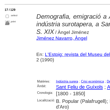
17 / 129
Demografia, emigració a 
select
print
indústria surotapera, a San
S. XIX
/ Àngel Jiménez
Jiménez Navarro, Àngel
En:
L'Estoig: revista del Museu de
2 (1990)
Matèries:
Indústria surera
;
Crisi econòmica
;
De
Àmbit:
Sant Feliu de Guíxols
;
A
Cronologia:
[1800 - 1850]
Localització:
B. Popular (Palafrugell)
d'Aro)