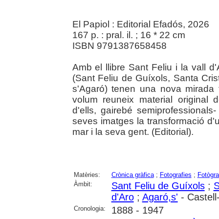
El Papiol : Editorial Efadós, 2026
167 p. : pral. il. ; 16 * 22 cm
ISBN 9791387658458
Amb el llibre Sant Feliu i la vall d
(Sant Feliu de Guíxols, Santa Cristi
s'Agaró) tenen una nova mirada fo
volum reuneix material original 
d'ells, gairebé semiprofessiona
seves imatges la transformació d'un
mar i la seva gent. (Editorial).
Matèries:
Crònica gràfica
;
Fotografies
;
Fotògra
Àmbit:
Sant Feliu de Guíxols
;
S
d'Aro
;
Agaró,s'
- Castell
Cronologia:
1888 - 1947