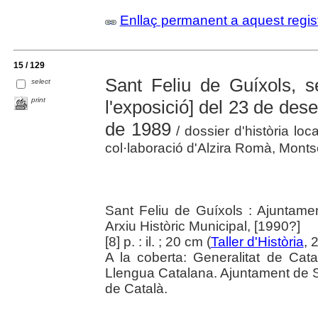
Enllaç permanent a aquest regis
15 / 129
Sant Feliu de Guíxols, s
select
print
l'exposició] del 23 de de
de 1989
/ dossier d'història lo
col·laboració d'Alzira Romà, Montse
Sant Feliu de Guíxols : Ajuntame
Arxiu Històric Municipal, [1990?]
[8] p. : il. ; 20 cm (
Taller d'Història
, 
A la coberta: Generalitat de Cat
Llengua Catalana. Ajuntament de S
de Català.