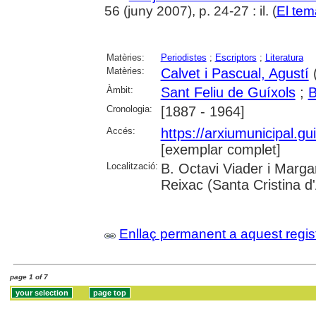
56 (juny 2007), p. 24-27 : il. (
El tem
Matèries:
Periodistes
;
Escriptors
;
Literatura
Matèries:
Calvet i Pascual, Agustí
(
Àmbit:
Sant Feliu de Guíxols
;
B
Cronologia:
[1887 - 1964]
Accés:
https://arxiumunicipal.g
[exemplar complet]
Localització:
B. Octavi Viader i Margar
Reixac (Santa Cristina d
Enllaç permanent a aquest regis
page 1 of 7