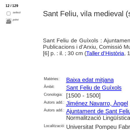
12 / 129
Sant Feliu, vila medieval 
select
print
Sant Feliu de Guíxols : Ajuntamen
Publicacions i d'Arxiu, Comissió Mu
[6] p. : il. ; 30 cm (
Taller d'Història
, 
Matèries:
Baixa edat mitjana
Àmbit:
Sant Feliu de Guíxols
Cronologia:
[1500 - 1500]
Autors add.:
Jiménez Navarro, Àngel
Autors add.:
Ajuntament de Sant Feli
Normalització Lingüístic
Localització:
Universitat Pompeu Fabra