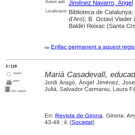
Autors add.:
Jiménez Navarro, Àngel
Localització:
Biblioteca de Catalunya;
d'Aro); B. Octavi Viader 
Baldiri Reixac (Santa Cri
Enllaç permanent a aquest regis
2 / 129
Marià Casadevall, educado
select
print
Jordi Aragó, Àngel Jiménez, Jos
Julià, Salvador Carmaniu, Laura F
Text complet
En:
Revista de Girona
. Girona. An
43-49 : il. (
Societat
)