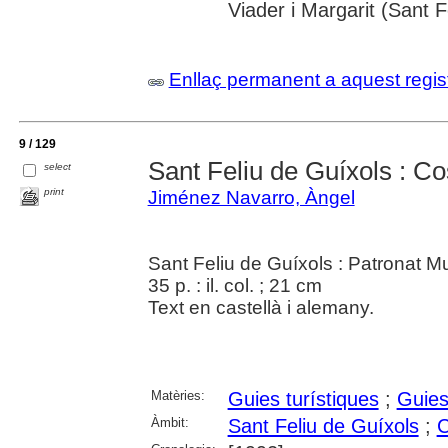
Viader i Margarit (Sant F
Enllaç permanent a aquest regis
9 / 129
Sant Feliu de Guíxols : C
select
print
Jiménez Navarro, Àngel
Sant Feliu de Guíxols : Patronat M
35 p. : il. col. ; 21 cm
Text en castellà i alemany.
Matèries:
Guies turístiques
;
Guies
Àmbit:
Sant Feliu de Guíxols
;
C