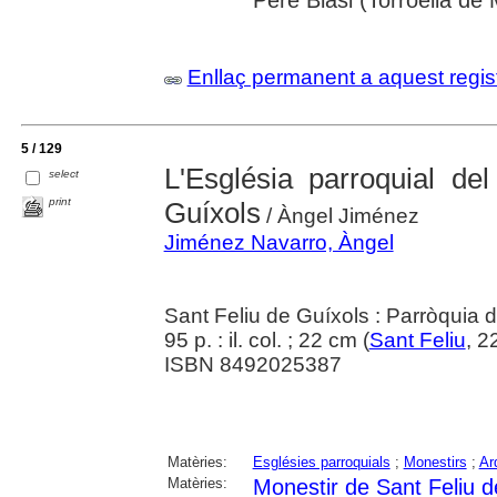
Pere Blasi (Torroella de 
Enllaç permanent a aquest regis
5 / 129
L'Església parroquial de
select
print
Guíxols
/ Àngel Jiménez
Jiménez Navarro, Àngel
Sant Feliu de Guíxols : Parròquia 
95 p. : il. col. ; 22 cm (
Sant Feliu
, 2
ISBN 8492025387
Matèries:
Esglésies parroquials
;
Monestirs
;
Ar
Matèries:
Monestir de Sant Feliu d