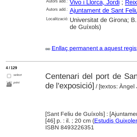
Autors add.:
Vivo i Llorca, Jordi
;
Reix
Autors add.:
Ajuntament de Sant Feli
Localització:
Universitat de Girona; B.
de Guíxols)
Enllaç permanent a aquest regis
4 / 129
Centenari del port de San
select
print
de l'exposició]
/ [textos: Àngel
[Sant Feliu de Guíxols] : [Ajuntame
[46] p. : il. ; 20 cm (
Estudis Guixole
ISBN 8493226351