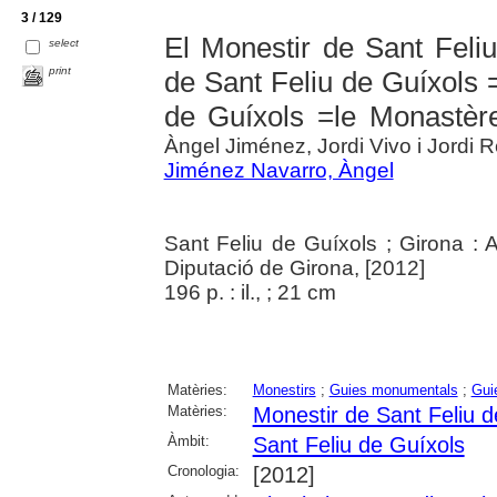
3 / 129
El Monestir de Sant Feli
select
print
de Sant Feliu de Guíxols 
de Guíxols =le Monastèr
Àngel Jiménez, Jordi Vivo i Jordi 
Jiménez Navarro, Àngel
Sant Feliu de Guíxols ; Girona : 
Diputació de Girona, [2012]
196 p. : il., ; 21 cm
Matèries:
Monestirs
;
Guies monumentals
;
Guie
Matèries:
Monestir de Sant Feliu d
Àmbit:
Sant Feliu de Guíxols
Cronologia:
[2012]