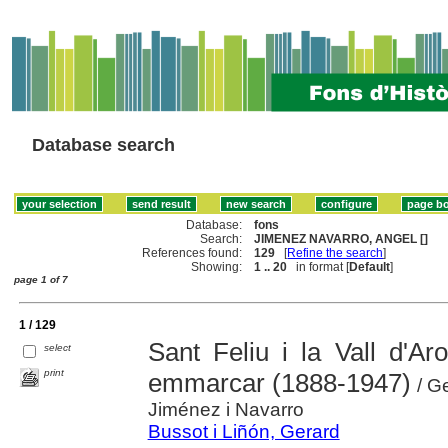
Database search
Database:
fons
Search:
JIMENEZ NAVARRO, ANGEL []
References found:
129
[
Refine the search
]
Showing:
1 .. 20
in format [
Default
]
page 1 of 7
1 / 129
Sant Feliu i la Vall d'Aro
select
print
emmarcar (1888-1947)
/ Ge
Jiménez i Navarro
Bussot i Liñón, Gerard