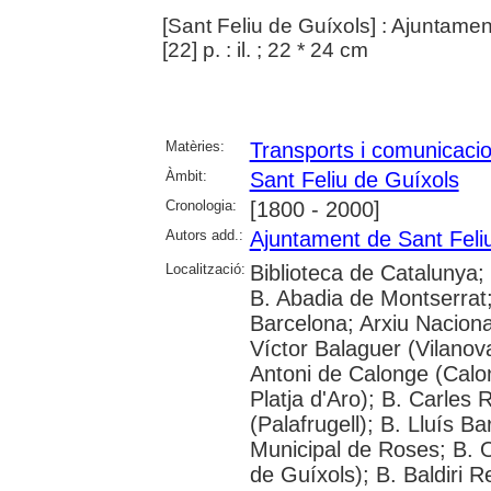
[Sant Feliu de Guíxols] : Ajuntamen
[22] p. : il. ; 22 * 24 cm
Matèries:
Transports i comunicaci
Àmbit:
Sant Feliu de Guíxols
Cronologia:
[1800 - 2000]
Autors add.:
Ajuntament de Sant Feli
Localització:
Biblioteca de Catalunya;
B. Abadia de Montserrat; 
Barcelona; Arxiu Naciona
Víctor Balaguer (Vilanova
Antoni de Calonge (Calo
Platja d'Aro); B. Carles 
(Palafrugell); B. Lluís B
Municipal de Roses; B. O
de Guíxols); B. Baldiri R