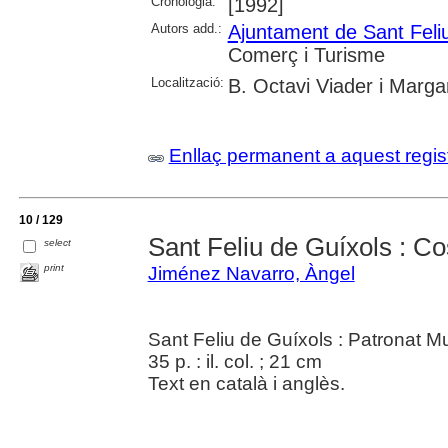
Cronologia:
[1992]
Autors add.:
Ajuntament de Sant Feli
Comerç i Turisme
Localització:
B. Octavi Viader i Margar
Enllaç permanent a aquest regis
10 / 129
Sant Feliu de Guíxols : C
select
print
Jiménez Navarro, Àngel
Sant Feliu de Guíxols : Patronat M
35 p. : il. col. ; 21 cm
Text en català i anglès.