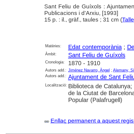
Sant Feliu de Guíxols : Ajuntamen
Publicacions i d'Arxiu, [1993]
15 p. : il., gràf., taules ; 31 cm (
Talle
Matèries:
Edat contemporània
;
De
Àmbit:
Sant Feliu de Guíxols
Cronologia:
1870 - 1910
Autors add.:
Jiménez Navarro, Àngel
;
Alemany, Sí
Autors add.:
Ajuntament de Sant Feli
Localització:
Biblioteca de Catalunya; 
de la Ciutat de Barcelon
Popular (Palafrugell)
Enllaç permanent a aquest regis