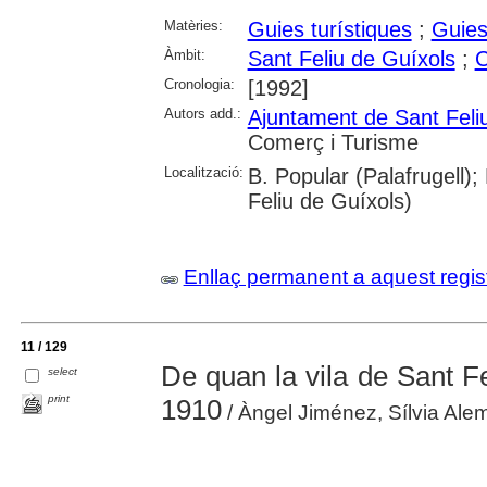
Matèries:
Guies turístiques
;
Guies
Àmbit:
Sant Feliu de Guíxols
;
C
Cronologia:
[1992]
Autors add.:
Ajuntament de Sant Feli
Comerç i Turisme
Localització:
B. Popular (Palafrugell);
Feliu de Guíxols)
Enllaç permanent a aquest regis
11 / 129
De quan la vila de Sant Fe
select
print
1910
/ Àngel Jiménez, Sílvia Alem