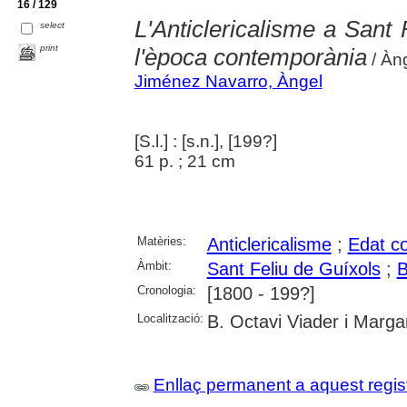
16 / 129
L'Anticlericalisme a Sant
select
print
l'època contemporània
/ Àn
Jiménez Navarro, Àngel
[S.l.] : [s.n.], [199?]
61 p. ; 21 cm
Matèries:
Anticlericalisme
;
Edat c
Àmbit:
Sant Feliu de Guíxols
;
B
Cronologia:
[1800 - 199?]
Localització:
B. Octavi Viader i Margar
Enllaç permanent a aquest regis