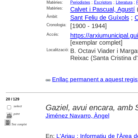
Matèries:
Periodistes
;
Escriptors
;
Literatura
;
P
Matèries:
Calvet i Pascual, Agustí
(
Àmbit:
Sant Feliu de Guíxols
;
C
Cronologia:
[1900 - 1944]
Accés:
https://arxiumunicipal.g
[exemplar complet]
Localització:
B. Octavi Viader i Margar
Reixac (Santa Cristina d
Enllaç permanent a aquest regis
20 / 129
Gaziel, avui encara, amb S
select
print
Jiménez Navarro, Àngel
Text complet
En:
L'Arjau : Informatiu de l'Àrea 