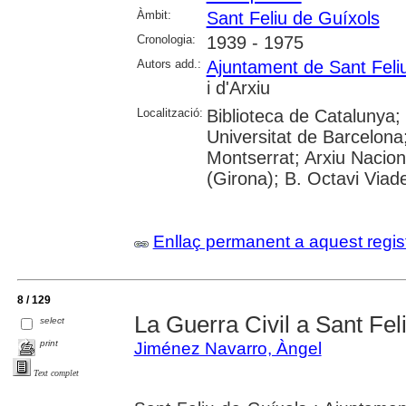
Àmbit:
Sant Feliu de Guíxols
Cronologia:
1939 - 1975
Autors add.:
Ajuntament de Sant Feli
i d'Arxiu
Localització:
Biblioteca de Catalunya;
Universitat de Barcelona
Montserrat; Arxiu Nacion
(Girona); B. Octavi Viade
Enllaç permanent a aquest regis
8 / 129
La Guerra Civil a Sant Fel
select
print
Jiménez Navarro, Àngel
Text complet