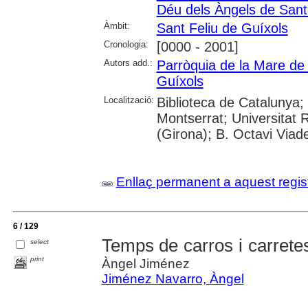
Déu dels Àngels de Sant
Àmbit:
Sant Feliu de Guíxols
Cronologia:
[0000 - 2001]
Autors add.:
Parròquia de la Mare de
Guíxols
Localització:
Biblioteca de Catalunya;
Montserrat; Universitat Ro
(Girona); B. Octavi Viade
Enllaç permanent a aquest regis
6 / 129
Temps de carros i carrete
select
print
Àngel Jiménez
Jiménez Navarro, Àngel