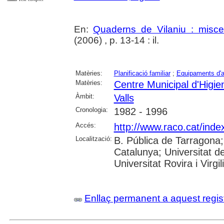
En:
Quaderns de Vilaniu : miscel
(2006) , p. 13-14 : il.
Matèries:
Planificació familiar
;
Equipaments d'a
Matèries:
Centre Municipal d'Higie
Àmbit:
Valls
Cronologia:
1982 - 1996
Accés:
http://www.raco.cat/ind
Localització:
B. Pública de Tarragona
Catalunya; Universitat d
Universitat Rovira i Virgil
Enllaç permanent a aquest regis