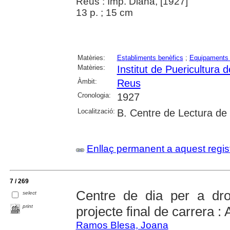
Reus : Imp. Diana, [1927]
13 p. ; 15 cm
Matèries:
Establiments benèfics
;
Equipaments 
Matèries:
Institut de Puericultura 
Àmbit:
Reus
Cronologia:
1927
Localització:
B. Centre de Lectura de
Enllaç permanent a aquest regis
7 / 269
Centre de dia per a dr
select
print
projecte final de carrera : 
Ramos Blesa, Joana