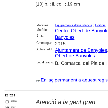
[10] p. : il. col. ; 19 cm
Matèries:
Equipaments d'assistència
;
Edificis
Matèries:
Centre Obert de Banyol
Àmbit:
Banyoles
Cronologia:
2015
Autors add.:
Ajuntament de Banyoles
Obert de Banyoles
Localització:
B. Comarcal del Pla de l
Enllaç permanent a aquest regis
12 / 269
Atenció a la gent gran
select
print