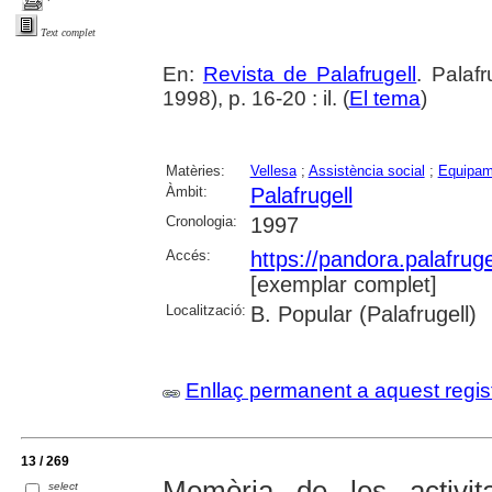
Text complet
En:
Revista de Palafrugell
. Palaf
1998), p. 16-20 : il. (
El tema
)
Matèries:
Vellesa
;
Assistència social
;
Equipam
Àmbit:
Palafrugell
Cronologia:
1997
Accés:
https://pandora.palafru
[exemplar complet]
Localització:
B. Popular (Palafrugell)
Enllaç permanent a aquest regis
13 / 269
Memòria de les activit
select