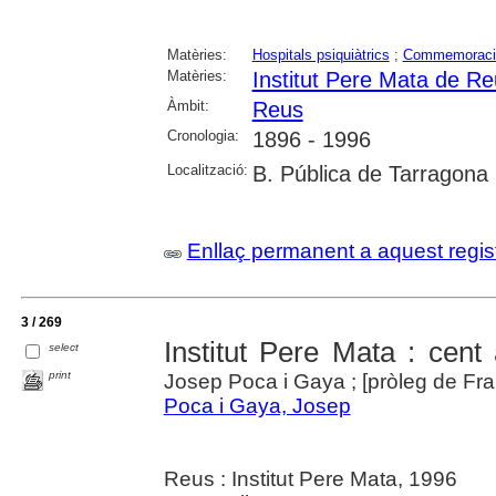
Matèries:
Hospitals psiquiàtrics
;
Commemoraci
Matèries:
Institut Pere Mata de R
Àmbit:
Reus
Cronologia:
1896 - 1996
Localització:
B. Pública de Tarragona
Enllaç permanent a aquest regis
3 / 269
Institut Pere Mata : cent
select
print
Josep Poca i Gaya ; [pròleg de F
Poca i Gaya, Josep
Reus : Institut Pere Mata, 1996