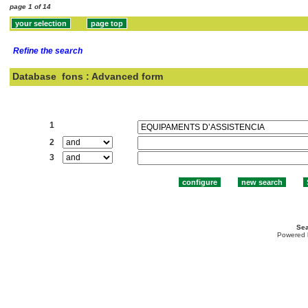
page 1 of 14
Refine the search
Database
fons : Advanced form
Search:
1
2
3
Sea
Powered