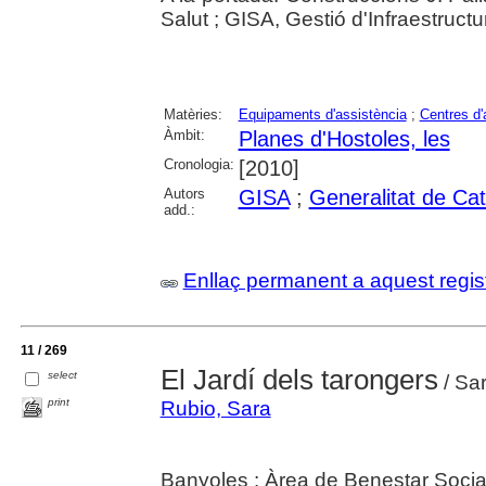
Salut ; GISA, Gestió d'Infraestruct
Matèries:
Equipaments d'assistència
;
Centres d'
Àmbit:
Planes d'Hostoles, les
Cronologia:
[2010]
Autors
GISA
;
Generalitat de Ca
add.:
Enllaç permanent a aquest regis
11 / 269
El Jardí dels tarongers
select
/ Sa
print
Rubio, Sara
Banyoles : Àrea de Benestar Socia