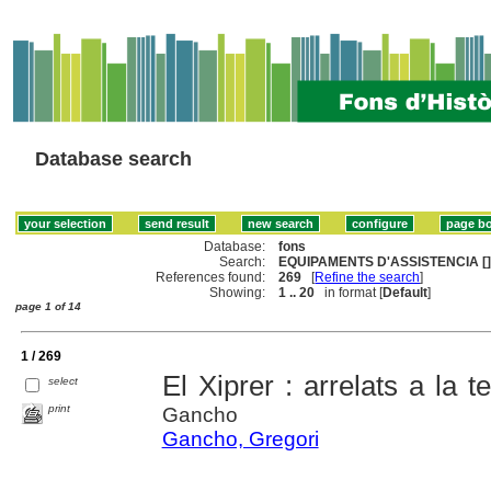
Database search
Database:
fons
Search:
EQUIPAMENTS D'ASSISTENCIA [
References found:
269
[
Refine the search
]
Showing:
1 .. 20
in format [
Default
]
page 1 of 14
1 / 269
El Xiprer : arrelats a la t
select
print
Gancho
Gancho, Gregori