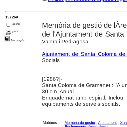
15 / 269
Memòria de gestió de lÀrea
select
print
de l'Ajuntament de Santa
Valera i Pedragosa
Text complet
Ajuntament de Santa Coloma de
Socials
[1986?]-
Santa Coloma de Gramanet : l'Ajun
30 cm. Anual.
Enquadernat amb espiral. Inclou:
equipaments de serveis socials.
Matèries:
Memòria de gestió
;
Ajuntament
;
Sani
Equipaments d'assistència