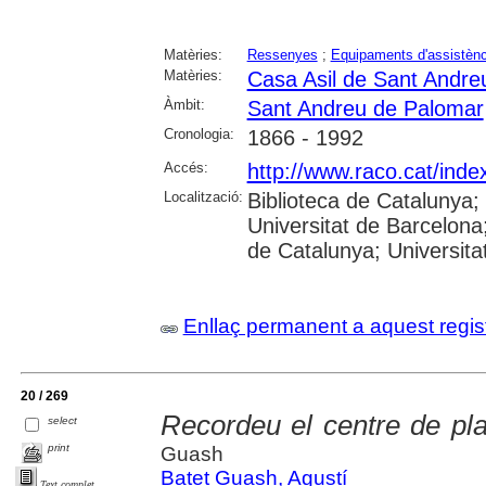
Matèries:
Ressenyes
;
Equipaments d'assistènc
Matèries:
Casa Asil de Sant Andre
Àmbit:
Sant Andreu de Palomar
Cronologia:
1866 - 1992
Accés:
http://www.raco.cat/inde
Localització:
Biblioteca de Catalunya;
Universitat de Barcelona;
de Catalunya; Universitat
Enllaç permanent a aquest regis
20 / 269
Recordeu el centre de plan
select
print
Guash
Batet Guash, Agustí
Text complet