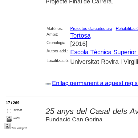
Projecte Final de Carrera.
Matèries:
Projectes d'arquitectura
;
Rehabilitació
Àmbit:
Tortosa
Cronologia:
[2016]
Autors add.:
Escola Tècnica Superior 
Localització:
Universitat Rovira i Virgili
Enllaç permanent a aquest regis
17 / 269
25 anys del Casal dels Av
select
print
Fundació Can Gorina
Text complet