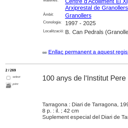
Matèries:
Centre d'Acolliment El X
Arxiprestal de Granollers
Àmbit:
Granollers
Cronologia:
1997 - 2025
Localització:
B. Can Pedrals (Granolle
Enllaç permanent a aquest regis
2 / 269
100 anys de l'Institut Pere
select
print
Tarragona : Diari de Tarragona, 19
8 p. : il. ; 42 cm
Suplement especial del Diari de Ta