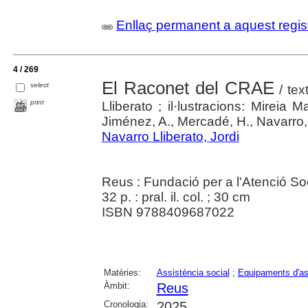
Enllaç permanent a aquest regis
4 / 269
El Raconet del CRAE
select
/ tex
print
Lliberato ; il·lustracions: Mireia
Jiménez, A., Mercadé, H., Navarro, 
Navarro Lliberato, Jordi
Reus : Fundació per a l'Atenció So
32 p. : pral. il. col. ; 30 cm
ISBN 9788409687022
Matèries:
Assistència social
;
Equipaments d'as
Àmbit:
Reus
Cronologia:
2025