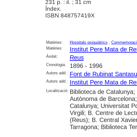
231 p. : il. ; 31 cm
Índex.
ISBN 848757419X
Matèries:
Hospitals psiquiàtrics
;
Commemoraci
Matèries:
Institut Pere Mata de R
Àmbit:
Reus
Cronologia:
1896 - 1996
Autors add.:
Font de Rubinat Santas
Autors add.:
Institut Pere Mata de R
Localització:
Biblioteca de Catalunya; 
Autònoma de Barcelona; U
Catalunya; Universitat P
Virgili; B. Centre de Le
(Reus); B. Central Xavie
Tarragona; Biblioteca Ter