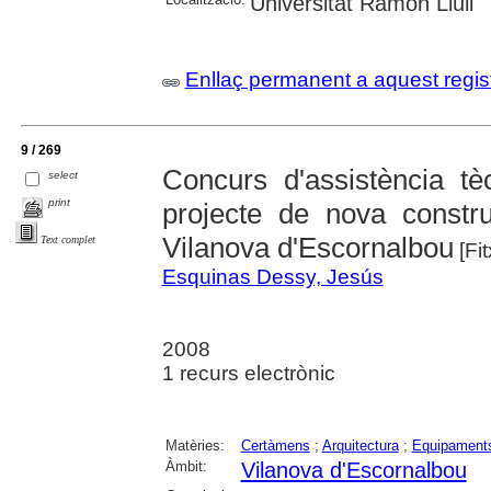
Universitat Ramon Llull
Enllaç permanent a aquest regis
9 / 269
Concurs d'assistència tè
select
print
projecte de nova constru
Vilanova d'Escornalbou
Text complet
[Fit
Esquinas Dessy, Jesús
2008
1 recurs electrònic
Matèries:
Certàmens
;
Arquitectura
;
Equipaments
Àmbit:
Vilanova d'Escornalbou