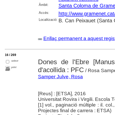
Àmbit:
Santa Coloma de Grame
Accés:
http://www.gramenet.cat
Localització:
B. Can Peixauet (Santa
Enllaç permanent a aquest regis
16 / 269
Dones de l'Ebre [Manusc
select
print
d'acollida : PFC
/ Rosa Sampe
Samper Julve, Rosa
[Reus] : [ETSA], 2016
Universitat Rovira i Virgili. Escola
[1] vol., paginació múltiple : il. col
Projectes final de carrera : ETSA)