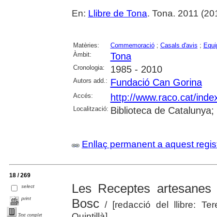
En:
Llibre de Tona
. Tona. 2011 (2011
Matèries:
Commemoració
;
Casals d'avis
;
Equi
Àmbit:
Tona
Cronologia:
1985 - 2010
Autors add.:
Fundació Can Gorina
Accés:
http://www.raco.cat/inde
Localització:
Biblioteca de Catalunya;
Enllaç permanent a aquest regis
18 / 269
Les Receptes artesanes 
select
print
Bosc
/ [redacció del llibre: T
Quintillà]
Text complet