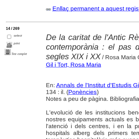
Enllaç permanent a aquest regis
14 / 269
De la caritat de l'Antic R
select
print
contemporània : el pas 
segles XIX i XX
Text complet
/ Rosa Maria G
Gil i Tort, Rosa Maria
En:
Annals de l'Institut d'Estudis G
134 : il. (
Ponències
)
Notes a peu de pàgina. Bibliografi
L'evolució de les institucions be
nostres equipaments actuals es b
l'atenció i dels centres, i en la 
hospitals alberg dels primers te