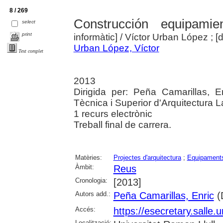
8 / 269
Construcción equipamie
select
print
informàtic]
/ Víctor Urban López ; [d
Urban López, Víctor
Text complet
2013
Dirigida per: Peña Camarillas, E
Tècnica i Superior d'Arquitectura L
1 recurs electrònic
Treball final de carrera.
Matèries:
Projectes d'arquitectura
;
Equipaments
Àmbit:
Reus
Cronologia:
[2013]
Autors add.:
Peña Camarillas, Enric
(D
Accés:
https://esecretary.sall
Localització: