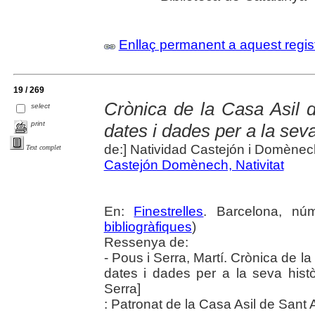
Enllaç permanent a aquest regis
19 / 269
Crònica de la Casa Asil 
select
print
dates i dades per a la sev
de:] Natividad Castejón i Domènec
Text complet
Castejón Domènech, Nativitat
En:
Finestrelles
. Barcelona, nú
bibliogràfiques
)
Ressenya de:
- Pous i Serra, Martí. Crònica de 
dates i dades per a la seva histò
Serra]
: Patronat de la Casa Asil de Sant