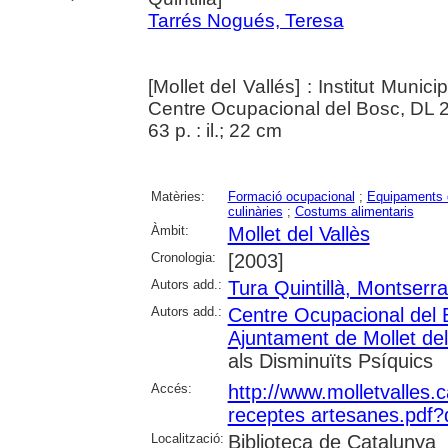
Tarrés Nogués, Teresa
[Mollet del Vallés] : Institut Munic
Centre Ocupacional del Bosc, DL 
63 p. : il.; 22 cm
Matèries:
Formació ocupacional
;
Equipaments d
culinàries
;
Costums alimentaris
Àmbit:
Mollet del Vallès
Cronologia:
[2003]
Autors add.:
Tura Quintillà, Montserra
Autors add.:
Centre Ocupacional del B
Ajuntament de Mollet del
als Disminuïts Psíquics
Accés:
http://www.molletvalles.
receptes artesanes.pdf
Localització:
Biblioteca de Catalunya