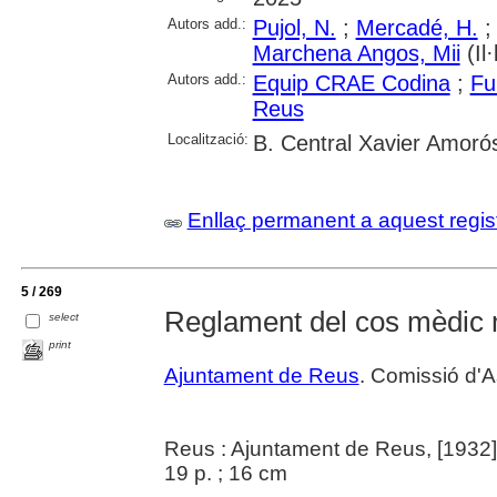
Autors add.:
Pujol, N.
;
Mercadé, H.
Marchena Angos, Mii
(Il·
Autors add.:
Equip CRAE Codina
;
Fu
Reus
Localització:
B. Central Xavier Amoró
Enllaç permanent a aquest regis
5 / 269
Reglament del cos mèdic 
select
print
Ajuntament de Reus
. Comissió d'A
Reus : Ajuntament de Reus, [1932]
19 p. ; 16 cm