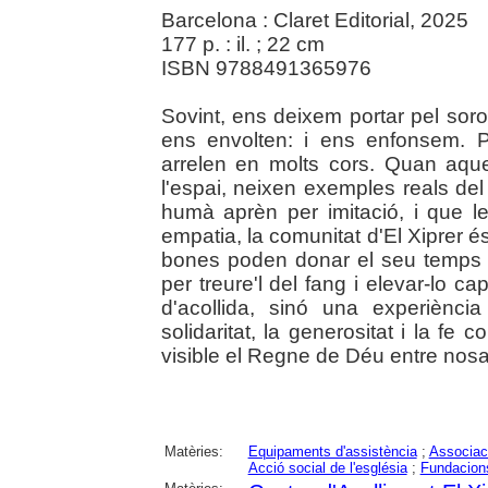
Barcelona : Claret Editorial, 2025
177 p. : il. ; 22 cm
ISBN 9788491365976
Sovint, ens deixem portar pel soro
ens envolten: i ens enfonsem. P
arrelen en molts cors. Quan aqu
l'espai, neixen exemples reals de
humà aprèn per imitació, i que l
empatia, la comunitat d'El Xiprer 
bones poden donar el seu temps i
per treure'l del fang i elevar-lo c
d'acollida, sinó una experiènc
solidaritat, la generositat i la fe
visible el Regne de Déu entre nosalt
Matèries:
Equipaments d'assistència
;
Associac
Acció social de l'església
;
Fundacion