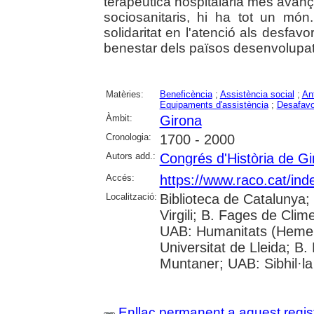
terapèutica hospitalària més ava
sociosanitaris, hi ha tot un món
solidaritat en l'atenció als desfavo
benestar dels països desenvolupat
Matèries:
Beneficència
;
Assistència social
;
An
Equipaments d'assistència
;
Desafavor
Àmbit:
Girona
Cronologia:
1700 - 2000
Autors add.:
Congrés d'Història de Gi
Accés:
https://www.raco.cat/ind
Localització:
Biblioteca de Catalunya; 
Virgili; B. Fages de Clim
UAB: Humanitats (Hemer
Universitat de Lleida; B.
Muntaner; UAB: Sibhil·la
Enllaç permanent a aquest regis