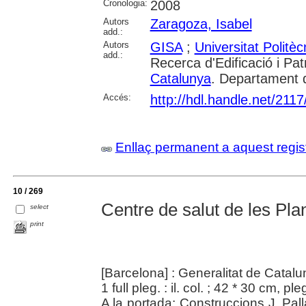
Cronologia:
2008
Autors
Zaragoza, Isabel
add.:
Autors
GISA
;
Universitat Politè
add.:
Recerca d'Edificació i Pat
Catalunya
. Departament 
Accés:
http://hdl.handle.net/211
Enllaç permanent a aquest regis
10 / 269
Centre de salut de les Pla
select
print
[Barcelona] : Generalitat de Catal
1 full pleg. : il. col. ; 42 * 30 cm, pl
A la portada: Construccions J. Pall