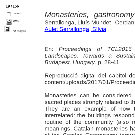
19 / 156
Monasteries, gastronom
select
print
Serrallonga, Lluís Mundet i Cerdan
Aulet Serrallonga, Sílvia
Text complet
En:
Proceedings of TCL2016 
Landscapes: Towards a Sustain
Budapest, Hungary
. p. 28-41
Reproducció digital del capítol del 
content/uploads/2017/01/Proceed
Monasteries can be considered 
sacred places strongly related to 
They are an example of how tan
interrelated: the buildings respond
routine of the community (also r
meanings. Catalan monasteries ha