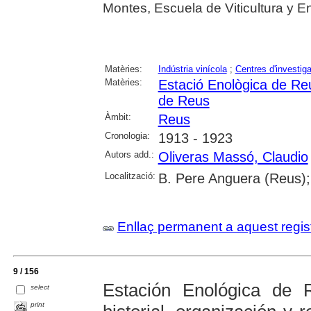
Montes, Escuela de Viticultura y E
Matèries:
Indústria vinícola
;
Centres d'investig
Matèries:
Estació Enològica de Re
de Reus
Àmbit:
Reus
Cronologia:
1913 - 1923
Autors add.:
Oliveras Massó, Claudio
Localització:
B. Pere Anguera (Reus);
Enllaç permanent a aquest regis
9 / 156
Estación Enológica de 
select
print