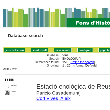
Database search
Database:
fons
Search:
ENOLOGIA []
References found:
156
[
Refine the search
]
Showing:
1 .. 20
in format [
Default
]
page 1 of 8
1 / 156
Estació enològica de Reu
select
print
Paricio Casademunt]
Cort Vives, Aleix