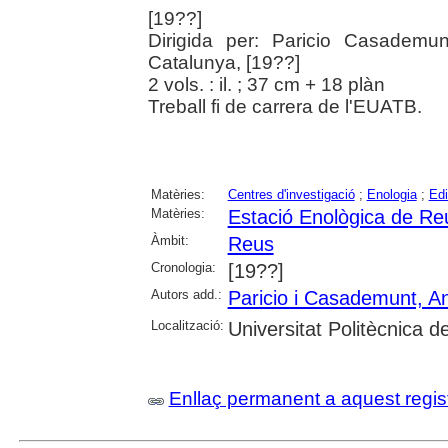
[19??]
Dirigida per: Paricio Casademunt
Catalunya, [19??]
2 vols. : il. ; 37 cm + 18 plàn
Treball fi de carrera de l'EUATB.
Matèries:
Centres d'investigació
;
Enologia
;
Edi
Matèries:
Estació Enològica de Re
Àmbit:
Reus
Cronologia:
[19??]
Autors add.:
Paricio i Casademunt, An
Localització:
Universitat Politècnica 
Enllaç permanent a aquest regis