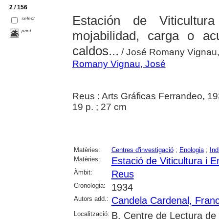
2 / 156
Estación de Viticult
select
print
mojabilidad, carga o a
caldos...
/ José Romany Vignau,
Romany Vignau, José
Reus : Arts Gráficas Ferrandeo, 1
19 p. ; 27 cm
Matèries:
Centres d'investigació
;
Enologia
;
Ind
Matèries:
Estació de Viticultura i 
Àmbit:
Reus
Cronologia:
1934
Autors add.:
Candela Cardenal, Franc
Localització:
B. Centre de Lectura de