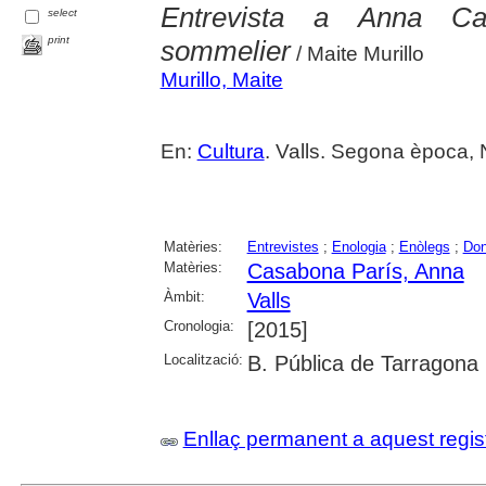
Entrevista a Anna Ca
select
print
sommelier
/ Maite Murillo
Murillo, Maite
En:
Cultura
. Valls. Segona època, N
Matèries:
Entrevistes
;
Enologia
;
Enòlegs
;
Do
Matèries:
Casabona París, Anna
Àmbit:
Valls
Cronologia:
[2015]
Localització:
B. Pública de Tarragona
Enllaç permanent a aquest regis