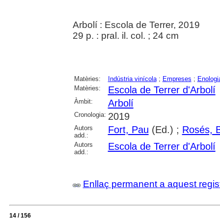
Arbolí : Escola de Terrer, 2019
29 p. : pral. il. col. ; 24 cm
Matèries:
Indústria vinícola
;
Empreses
;
Enologi
Matèries:
Escola de Terrer d'Arbolí
Àmbit:
Arbolí
Cronologia:
2019
Autors
Fort, Pau
(Ed.) ;
Rosés, B
add.:
Autors
Escola de Terrer d'Arbolí
add.:
Enllaç permanent a aquest regis
14 / 156