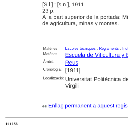
[S.l.] : [s.n.], 1911
23 p.
A la part superior de la portada: M
de agricultura, minas y montes.
Matèries:
Escoles tècniques
;
Reglaments
;
Ind
Matèries:
Escuela de Viticultura y
Àmbit:
Reus
Cronologia:
[1911]
Localització:
Universitat Politècnica d
Virgili
Enllaç permanent a aquest regis
11 / 156