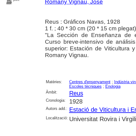
Romany Vignau, José
Reus : Gráficos Navas, 1928
1 f. ; 40 * 30 cm (20 * 15 cm plegat)
"La Sección de Enseñanza de es
Curso breve-intensivo de análisis 
superior: Estación de Viticultura
Romany Vignau.
Matèries:
Centres d'ensenyament
;
Indústria vin
Escoles tècniques
;
Enologia
Àmbit:
Reus
Cronologia:
1928
Autors add.:
Estació de Viticultura i 
Localització:
Universitat Rovira i Virgili