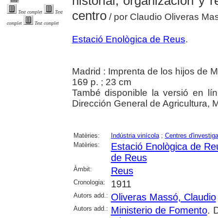
historial, organización y 
centro
Text complet
Text
/ por Claudio Oliveras Ma
complet
Text complet
Estació Enològica de Reus
.
Madrid : Imprenta de los hijos de
169 p. ; 23 cm
També disponible la versió en lín
Dirección General de Agricultura, 
Matèries:
Indústria vinícola
;
Centres d'investig
Matèries:
Estació Enològica de Re
de Reus
Àmbit:
Reus
Cronologia:
1911
Autors add.:
Oliveras Massó, Claudio
Autors add.:
Ministerio de Fomento
. 