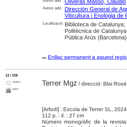
Autors add.:
Oliveras Massó, Claudio
Autors add.:
Dirección General de Agr
Viticultura i Enologia de
Localització:
Biblioteca de Catalunya; 
Politècnica de Catalunya; 
Pública Arús (Barcelona
Enllaç permanent a aquest regis
12 / 156
Terrer Mgz
select
/ direcció: Blai Ros
print
[Arbolí] : Escola de Terrer SL, 202
112 p. : il. ; 27 cm
Número monogràfic de la revista