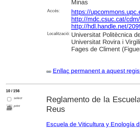
Minas
Accés:
https://upcommons.upc.
http://mdc.csuc.cat/cdm/
http://hdl.handle.net/20
Localització:
Universitat Politècnica d
Universitat Rovira i Virg
Fages de Climent (Figue
Enllaç permanent a aquest regis
10 / 156
Reglamento de la Escuela 
select
print
Reus
Escuela de Viticultura y Enología 