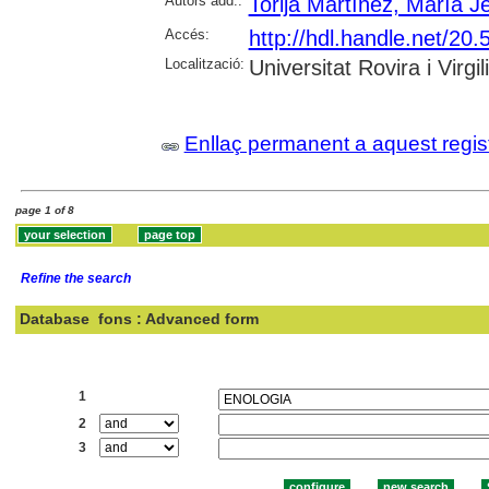
Autors add.:
Torija Martínez, María J
Accés:
http://hdl.handle.net/2
Localització:
Universitat Rovira i Virgili
Enllaç permanent a aquest regis
page 1 of 8
Refine the search
Database
fons : Advanced form
Search:
1
2
3