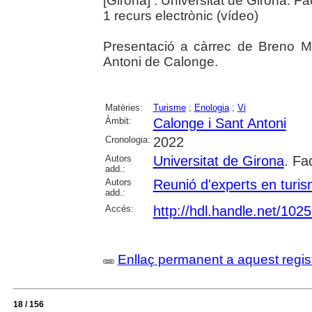
[Girona] : Universitat de Girona. F
1 recurs electrònic (vídeo)
Presentació a càrrec de Breno Me
Antoni de Calonge.
Matèries:
Turisme
;
Enologia
;
Vi
Àmbit:
Calonge i Sant Antoni
Cronologia:
2022
Autors
Universitat de Girona
. Fa
add.:
Autors
Reunió d'experts en turi
add.:
Accés:
http://hdl.handle.net/102
Enllaç permanent a aquest regis
18 / 156