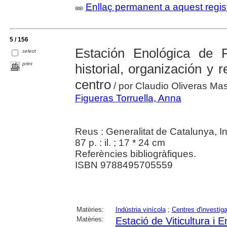
Enllaç permanent a aquest regis
5 / 156
Estación Enológica de 
select
print
historial, organización y 
centro
/ por Claudio Oliveras Ma
Figueras Torruella, Anna
Reus : Generalitat de Catalunya, Ins
87 p. : il. ; 17 * 24 cm
Referències bibliogràfiques.
ISBN 9788495705559
Matèries:
Indústria vinícola
;
Centres d'investig
Matèries:
Estació de Viticultura i 