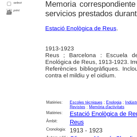
Memoria correspondiente 
select
print
servicios prestados durante
Estació Enològica de Reus
.
1913-1923
Reus ; Barcelona : Escuela de 
Enológica de Reus, 1913-1923. Irre
Referències bibliogràfiques. Inc
contra el mildiu y el oidium.
Matèries:
Escoles tècniques
;
Enologia
;
Indústr
Revistes
;
Memòria d'activitats
Matèries:
Estació Enològica de Re
Àmbit:
Reus
Cronologia:
1913 - 1923