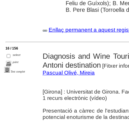
Feliu de Guíxols); B. Me
B. Pere Blasi (Torroella 
Enllaç permanent a aquest regis
16 / 156
Diagnosis and Wine Touri
select
print
Antoni destination
[Fitxer inf
Pascual Olivé, Mireia
Text complet
[Girona] : Universitat de Girona. F
1 recurs electrònic (vídeo)
Presentació a càrrec de l'estudian
potencial enoturisme de la destina