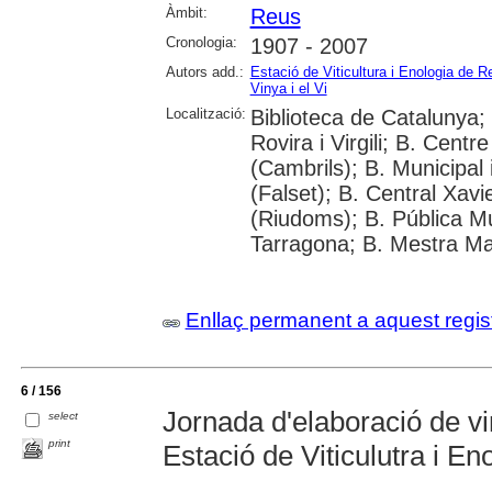
Àmbit:
Reus
Cronologia:
1907 - 2007
Autors add.:
Estació de Viticultura i Enologia de R
Vinya i el Vi
Localització:
Biblioteca de Catalunya; 
Rovira i Virgili; B. Cent
(Cambrils); B. Municipal
(Falset); B. Central Xav
(Riudoms); B. Pública Mu
Tarragona; B. Mestra Ma
Enllaç permanent a aquest regis
6 / 156
Jornada d'elaboració de vin
select
print
Estació de Viticulutra i E