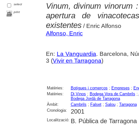
Vinum, divinum vinorum :
select
print
apertura de vinacotec
existentes
/ Enric Alfonso
Alfonso, Enric
En:
La Vanguardia
. Barcelona, Nú
3 (
Vivir en Tarragona
)
Matèries:
Botigues i comerços
;
Empreses
;
En
Matèries:
Di Vinos
;
Bodega Vora de Cambrils
;
Bodega Jordà de Tarragona
Àmbit:
Cambrils
;
Falset
;
Salou
;
Tarragona
Cronologia:
2001
Localització:
B. Pública de Tarragona