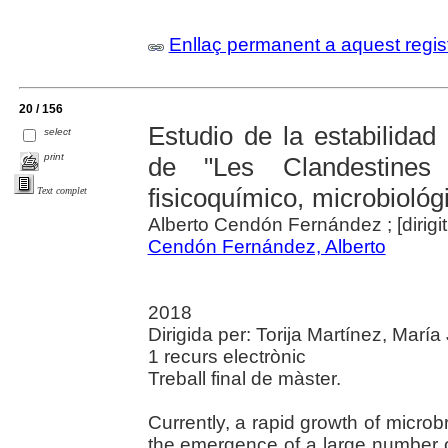
Enllaç permanent a aquest regis
20 / 156
Estudio de la estabilidad
select
print
de "Les Clandestines 
fisicoquímico, microbiológ
Text complet
Alberto Cendón Fernández ; [dirigit
Cendón Fernández, Alberto
2018
Dirigida per: Torija Martínez, María 
1 recurs electrònic
Treball final de màster.
Currently, a rapid growth of micro
the emergence of a large number of