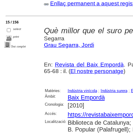
Enllaç permanent a aquest regis
15 / 156
Què millor que el suro pe
select
print
Segarra
Grau Segarra, Jordi
Text complet
En:
Revista del Baix Empordà
. P
65-68 : il. (
El nostre personatge
)
Matèries:
Indústria vinícola
;
Indústria surera
;
E
Àmbit:
Baix Empordà
Cronologia:
[2010]
Accés:
https://revistabaixempo
Localització:
Biblioteca de Catalunya;
B. Popular (Palafrugell);