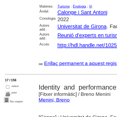
Matèries:
Turisme
;
Enologia
;
Vi
Àmbit:
Calonge i Sant Antoni
Cronologia:
2022
Autors
Universitat de Girona
. Fa
add.:
Autors
Reunió d'experts en turi
add.:
Accés:
http://hdl.handle.net/102
Enllaç permanent a aquest regis
17 / 156
Identity and performance
select
print
[Fitxer informàtic]
/ Breno Menini
Menini, Breno
Text complet