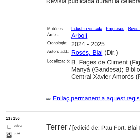
Revista publicada durant la celebrac
Matèries:
Indústria vinícola
;
Empreses
;
Revist
Àmbit:
Arbolí
Cronologia:
2024 - 2025
Autors add.:
Rosés, Blai
(Dir.)
Localització:
B. Fages de Climent (Fig
Manyà (Gandesa); Bibliot
Central Xavier Amorós (
Enllaç permanent a aquest regis
13 / 156
Terrer
select
/ [edició de: Pau Fort, Blai
print