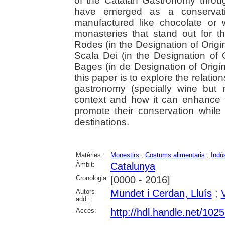
of the Catalan Gastronomy throu
have emerged as a conservativ
manufactured like chocolate or 
monasteries that stand out for 
Rodes (in the Designation of Orig
Scala Dei (in the Designation of
Bages (in de Designation of Orig
this paper is to explore the relati
gastronomy (specially wine but 
context and how it can enhance t
promote their conservation whil
destinations.
Matèries:
Monestirs
;
Costums alimentaris
;
Indús
Àmbit:
Catalunya
Cronologia:
[0000 - 2016]
Autors
Mundet i Cerdan, Lluís
;
add.:
Accés:
http://hdl.handle.net/102