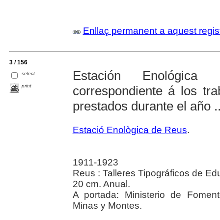
Enllaç permanent a aquest regis
3 / 156
Estación Enológic
select
print
correspondiente á los tra
prestados durante el año ..
Estació Enològica de Reus
.
1911-1923
Reus : Talleres Tipográficos de E
20 cm. Anual.
A portada: Ministerio de Foment
Minas y Montes.