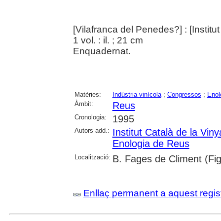
[Vilafranca del Penedes?] : [Institut
1 vol. : il. ; 21 cm
Enquadernat.
Matèries:
Indústria vinícola
;
Congressos
;
Enol
Àmbit:
Reus
Cronologia:
1995
Autors add.:
Institut Català de la Vinya
Enologia de Reus
Localització:
B. Fages de Climent (Fi
Enllaç permanent a aquest regis