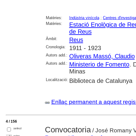
Matèries:
Indústria vinícola
;
Centres d'investig
Matèries:
Estació Enològica de Re
de Reus
Àmbit:
Reus
Cronologia:
1911 - 1923
Autors add.:
Oliveras Massó, Claudio
Autors add.:
Ministerio de Fomento
. 
Minas
Localització:
Biblioteca de Catalunya
Enllaç permanent a aquest regis
4 / 156
Convocatoria
select
/ José Romany 
print