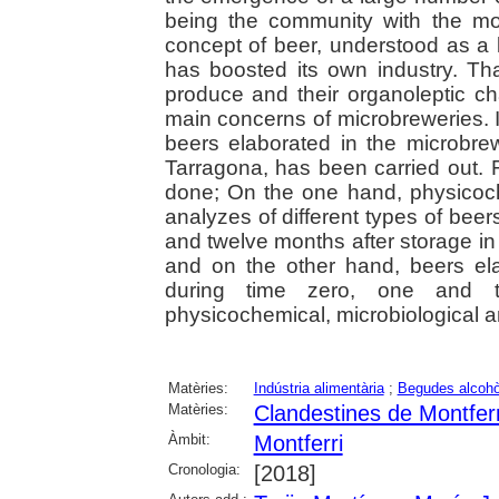
being the community with the most 
concept of beer, understood as a lo
has boosted its own industry. Tha
produce and their organoleptic c
main concerns of microbreweries. In 
beers elaborated in the microbrew
Tarragona, has been carried out. 
done; On the one hand, physicoch
analyzes of different types of beer
and twelve months after storage in 
and on the other hand, beers ela
during time zero, one and t
physicochemical, microbiological a
Matèries:
Indústria alimentària
;
Begudes alcohò
Matèries:
Clandestines de Montferr
Àmbit:
Montferri
Cronologia:
[2018]