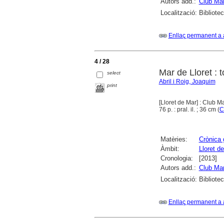
Autors add.:
Club Mar
Localització:
Bibliote
Enllaç permanent a 
4 / 28
Mar de Lloret : t
select
Abril i Roig, Joaquim
print
[Lloret de Mar] : Club M
76 p. : pral. il. ; 36 cm (
C
Matèries:
Crònica 
Àmbit:
Lloret d
Cronologia:
[2013]
Autors add.:
Club Mar
Localització:
Bibliote
Enllaç permanent a 