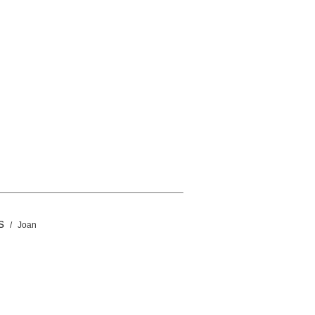
s
/ Joan