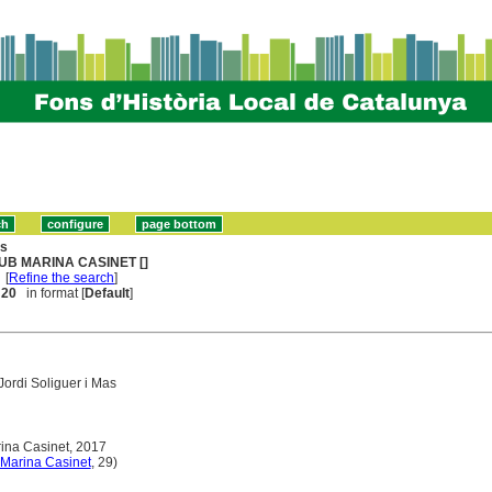
ns
UB MARINA CASINET []
[
Refine the search
]
. 20
in format [
Default
]
Jordi Soliguer i Mas
rina Casinet, 2017
 Marina Casinet
, 29)