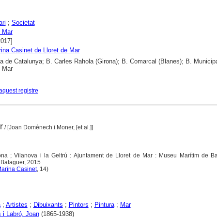
ri
;
Societat
e Mar
2017]
ina Casinet de Lloret de Mar
ca de Catalunya; B. Carles Rahola (Girona); B. Comarcal (Blanes); B. Municip
e Mar
aquest registre
r
/ [Joan Domènech i Moner, [et al.]]
ona ; Vilanova i la Geltrú : Ajuntament de Lloret de Mar : Museu Marítim de Ba
 Balaguer, 2015
arina Casinet
, 14)
a
;
Artistes
;
Dibuixants
;
Pintors
;
Pintura
;
Mar
s i Labró, Joan
(1865-1938)