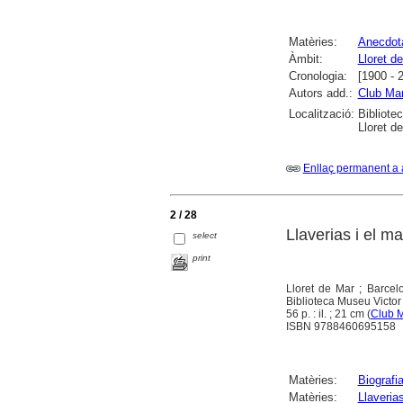
Matèries:
Anecdota
Àmbit:
Lloret d
Cronologia:
[1900 - 
Autors add.:
Club Mar
Localització:
Bibliote
Lloret d
Enllaç permanent a 
2 / 28
Llaverias i el ma
select
print
Lloret de Mar ; Barcel
Biblioteca Museu Victor
56 p. : il. ; 21 cm (
Club M
ISBN 9788460695158
Matèries:
Biografi
Matèries:
Llaveria