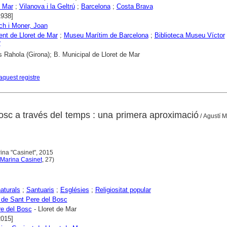
e Mar
;
Vilanova i la Geltrú
;
Barcelona
;
Costa Brava
1938]
h i Moner, Joan
nt de Lloret de Mar
;
Museu Marítim de Barcelona
;
Biblioteca Museu Víctor
r
s Rahola (Girona); B. Municipal de Lloret de Mar
aquest registre
osc a través del temps : una primera aproximació
/ Agustí M
rina "Casinet", 2015
 Marina Casinet
, 27)
aturals
;
Santuaris
;
Esglésies
;
Religiositat popular
 de Sant Pere del Bosc
e del Bosc
- Lloret de Mar
2015]