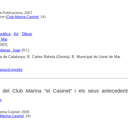
ta Publicacions, 2007
 cm (
Club Marina Casinet
, 14)
gràfica
;
Art
;
Dibuix
e Mar
2007]
loberas, Joan
(Il·l.)
ca de Catalunya; B. Carles Rahola (Girona); B. Municipal de Lloret de Mar
aquest registre
 del Club Marina "el Casinet" i els seus antecedent
n
arina Casinet, 2006
 Marina Casinet
, 18)