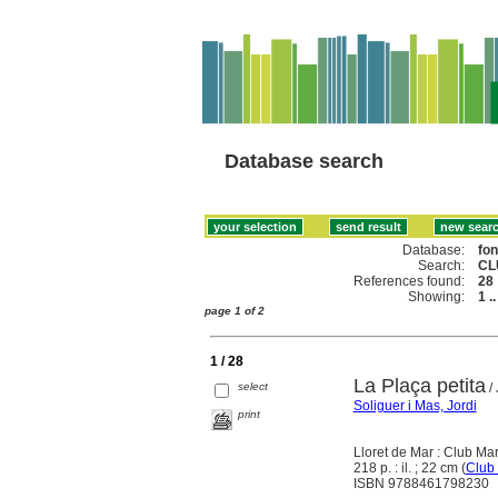
Database search
Database:
fo
Search:
CL
References found:
28
Showing:
1 .
page 1 of 2
1 / 28
La Plaça petita
select
/ 
Soliguer i Mas, Jordi
print
Lloret de Mar : Club Ma
218 p. : il. ; 22 cm (
Club
ISBN 9788461798230