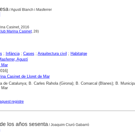
tesa
/ Agustí Blanch i Masferrer
í
rina Casinet, 2016
lub Marina Casinet
, 28)
s
;
Infància
;
Cases
;
Arquitectura civil
;
Habitatge
asferrer, Agustí
e Mar
2016]
ina Casinet de Lloret de Mar
ca de Catalunya; B. Carles Rahola (Girona); B. Comarcal (Blanes); B. Municip
e Mar
aquest registre
de los años sesenta
/ Joaquim Ciuró Gabarró
m