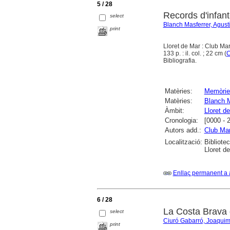
5 / 28
Records d'infan
select
Blanch Masferrer, Agust
print
Lloret de Mar : Club Ma
133 p. : il. col. ; 22 cm (
C
Bibliografia.
Matèries:
Memòrie
Matèries:
Blanch M
Àmbit:
Lloret d
Cronologia:
[0000 - 
Autors add.:
Club Mar
Localització:
Bibliote
Lloret d
Enllaç permanent a 
6 / 28
La Costa Brava 
select
Ciuró Gabarró, Joaqui
print