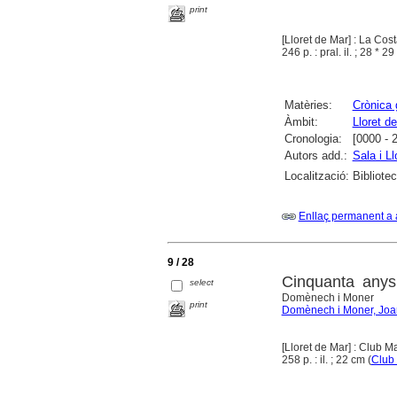
print
[Lloret de Mar] : La Cos
246 p. : pral. il. ; 28 * 29
Matèries:
Crònica 
Àmbit:
Lloret d
Cronologia:
[0000 - 
Autors add.:
Sala i L
Localització:
Bibliote
Enllaç permanent a 
9 / 28
Cinquanta anys
select
Domènech i Moner
print
Domènech i Moner, Joa
[Lloret de Mar] : Club M
258 p. : il. ; 22 cm (
Club