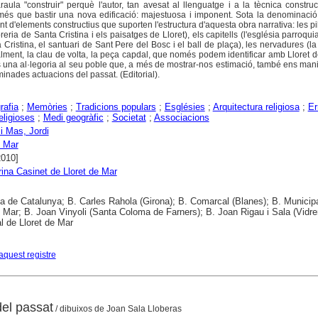
paraula "construir" perquè l'autor, tan avesat al llenguatge i a la tècnica constru
s més que bastir una nova edificació: majestuosa i imponent. Sota la denominaci
 d'elements constructius que suporten l'estructura d'aquesta obra narrativa: les pil
obreria de Santa Cristina i els paisatges de Lloret), els capitells (l'església parroqu
Cristina, el santuari de Sant Pere del Bosc i el ball de plaça), les nervadures (l
nalment, la clau de volta, la peça capdal, que només podem identificar amb Lloret 
és una al·legoria al seu poble que, a més de mostrar-nos estimació, també ens man
minades actuacions del passat. (Editorial).
rafia
;
Memòries
;
Tradicions populars
;
Esglésies
;
Arquitectura religiosa
;
Er
eligioses
;
Medi geogràfic
;
Societat
;
Associacions
 i Mas, Jordi
e Mar
2010]
ina Casinet de Lloret de Mar
ca de Catalunya; B. Carles Rahola (Girona); B. Comarcal (Blanes); B. Municip
e Mar; B. Joan Vinyoli (Santa Coloma de Farners); B. Joan Rigau i Sala (Vidre
l de Lloret de Mar
aquest registre
del passat
/ dibuixos de Joan Sala Lloberas