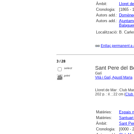
Àmbit:
Lloret d
Cronologia:
[1865 - 
Autors add.:
Domènec
Autors add.:
Ajuntame
Balague
Localització:
B. Carle
Enllaç permanent a 
3 / 28
Sant Pere del B
select
Galí
print
Vilà i Galí, Agustí Maria
Lloret de Mar : Club Ma
202 p. : il. ; 22 cm (
Club
Matèries:
Espais n
Matèries:
Santuari
Àmbit:
Sant Per
Cronologia:
[0000 - 