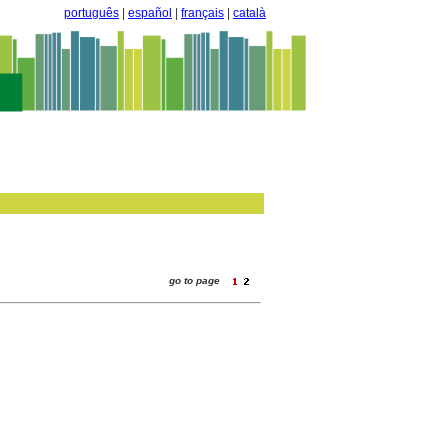
português
|
español
|
français
|
català
go to page