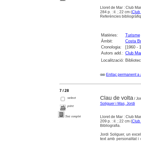
Lloret de Mar : Club Ma
284 p. : il. ; 22 cm (
Club
Referències bibliogràfiq
Matèries:
Turisme
Àmbit:
Costa B
Cronologia:
[1960 - 
Autors add.:
Club Mar
Localització:
Bibliote
Enllaç permanent a 
7 / 28
Clau de volta
select
/ Jo
Soliguer i Mas, Jordi
print
Lloret de Mar : Club Ma
Text complet
209 p. : il. ; 22 cm (
Club
Bibliografia.
Jordi Soliguer, un exce
text amb personalitat i