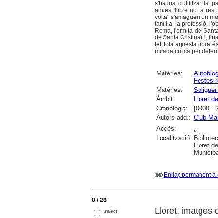
s'hauria d'utilitzar la 
aquest llibre no fa re
volta" s'amaguen un munt
família, la professió, l'
Romà, l'ermita de Santa 
de Santa Cristina) i, fi
fet, tota aquesta obra 
mirada crítica per deter
Matèries:
Autobiog
Festes r
Matèries:
Soliguer
Àmbit:
Lloret d
Cronologia:
[0000 - 
Autors add.:
Club Mar
Accés:
,
Localització:
Bibliote
Lloret d
Municipa
Enllaç permanent a 
8 / 28
Lloret, imatges 
select