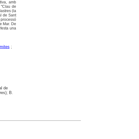
ctiva, amb
ó "Clau de
astres (la
ial de Sant
a processó
de Mar. De
ifesta una
mites
;
al de
res); B.