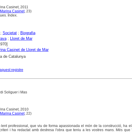
rina Casinet, 2011
 Marina Casinet
, 23)
ues. Índex.
;
Societat
;
Biografia
rava
;
Lloret de Mar
1970]
ina Casinet de Lloret de Mar
ca de Catalunya
aquest registre
rdi Soliguer i Mas
rina Casinet, 2010
 Marina Casinet
, 22)
l·lent professional, que viu de forma apassionada el món de la construcció, ha e
 criteri i ha redactat amb destresa l'obra que teniu a les vostres mans. Més que 