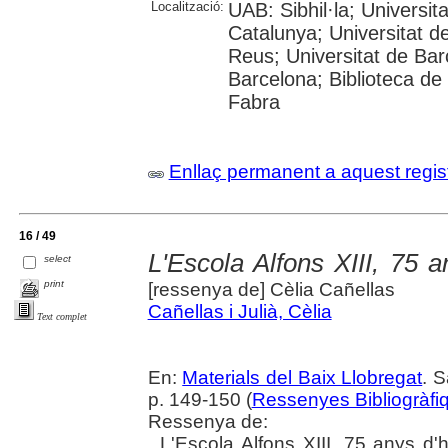
Localització:
UAB: Sibhil·la; Universit
Catalunya; Universitat d
Reus; Universitat de Bar
Barcelona; Biblioteca de
Fabra
Enllaç permanent a aquest regis
16 / 49
L'Escola Alfons XIII, 75 a
select
print
[ressenya de] Cèlia Cañellas
Cañellas i Julià, Cèlia
Text complet
En:
Materials del Baix Llobregat
. S
p. 149-150 (
Ressenyes Bibliogràfi
Ressenya de:
. L'Escola Alfons XIII, 75 anys d'