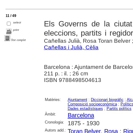
11 / 49
Els Governs de la ciuta
select
print
eleccions, partits i regido
Cañellas Julià, Rosa Toran Belver ;
Text complet
Cañellas i Julià, Cèlia
Barcelona : Ajuntament de Barcel
211 p. : il. ; 26 cm
ISBN 9788498504613
Matèries:
Ajuntament
;
Diccionari biogràfic
;
Alc
Composició socioeconòmica
;
Polític
Dades estadístiques
;
Partits polítics
Àmbit:
Barcelona
Cronologia:
1875 - 1930
Autors add.:
Toran Belver, Rosa
;
Riq