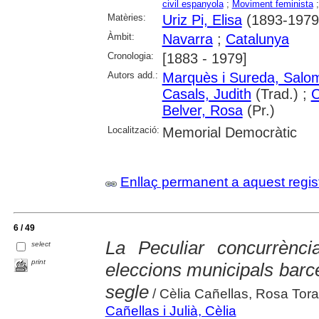
civil espanyola
;
Moviment feminista
Matèries:
Uriz Pi, Elisa
(1893-1979
Àmbit:
Navarra
;
Catalunya
Cronologia:
[1883 - 1979]
Autors add.:
Marquès i Sureda, Salo
Casals, Judith
(Trad.) ;
C
Belver, Rosa
(Pr.)
Localització:
Memorial Democràtic
Enllaç permanent a aquest regis
6 / 49
La Peculiar concurrènci
select
print
eleccions municipals bar
segle
/ Cèlia Cañellas, Rosa Tor
Cañellas i Julià, Cèlia