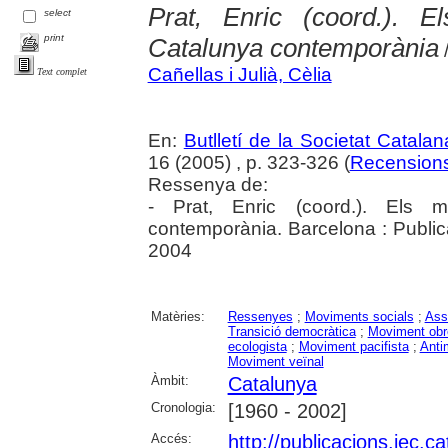
Prat, Enric (coord.). 
select
print
Catalunya contemporània
/
Cañellas i Julià, Cèlia
Text complet
En:
Butlletí de la Societat Catalan
16 (2005) , p. 323-326 (
Recension
Ressenya de:
- Prat, Enric (coord.). Els 
contemporània. Barcelona : Public
2004
Matèries:
Ressenyes
;
Moviments socials
;
Ass
Transició democràtica
;
Moviment obr
ecologista
;
Moviment pacifista
;
Anti
Moviment veïnal
Àmbit:
Catalunya
Cronologia:
[1960 - 2002]
Accés:
http://publicacions.iec.