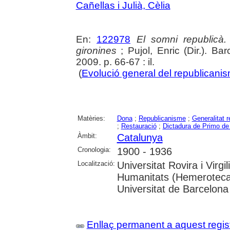
Cañellas i Julià, Cèlia
En:
122978
El somni republicà
gironines
; Pujol, Enric (Dir.). Ba
2009. p. 66-67 : il.
(
Evolució general del republicanis
Matèries:
Dona
;
Republicanisme
;
Generalitat 
;
Restauració
;
Dictadura de Primo de
Àmbit:
Catalunya
Cronologia:
1900 - 1936
Localització:
Universitat Rovira i Virg
Humanitats (Hemeroteca)
Universitat de Barcelona
Enllaç permanent a aquest regis