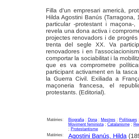
Filla d'un empresari americà, pro
Hilda Agostini Banús (Tarragona, 
particular -protestant i maçona-, 
revela una dona activa i comprom
projectes renovadors i de progrés 
trenta del segle XX. Va partic
renovadores i en l'associacioni
comportar la sociabilitat i la mobil
que es va comprometre política
participant activament en la tasca
la Guerra Civil. Exiliada a Fran
maçoneria francesa, el republi
protestants. (Editorial).
Matèries:
Biografia
;
Dona
;
Mestres
;
Polítiques
Moviment feminista
;
Catalanisme
;
Re
;
Protestantisme
Matèries:
Agostini Banús, Hilda
(18