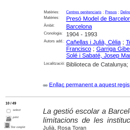
Matèries:
Centres penitenciaris
;
Presos
;
Delin
Matèries:
Presó Model de Barcelo
Àmbit:
Barcelona
Cronologia:
1904 - 1993
Autors add.:
Cañellas i Julià, Cèlia
;
T
Francisco
;
Garriga Gib
Solé i Sabaté, Josep Ma
Localització:
Biblioteca de Catalunya;
Enllaç permanent a aquest regis
10 / 49
La gestió escolar a Barcel
select
print
limitacions de les institu
Julià, Rosa Toran
Text complet