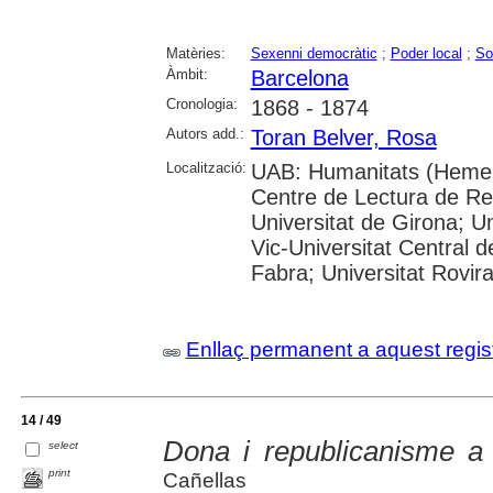
Matèries:
Sexenni democràtic
;
Poder local
;
So
Àmbit:
Barcelona
Cronologia:
1868 - 1874
Autors add.:
Toran Belver, Rosa
Localització:
UAB: Humanitats (Hemero
Centre de Lectura de Reu
Universitat de Girona; Un
Vic-Universitat Central 
Fabra; Universitat Rovira i
Enllaç permanent a aquest regis
14 / 49
Dona i republicanisme a
select
print
Cañellas