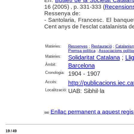
En:
Butlletí de la Societat Catalan
16 (2005) , p. 331-333 (
Recension
Ressenya de:
- Santolaria, Francesc. El banquet 
Cent anys de l'esclat catalanista 
Matèries:
Ressenyes
;
Restauració
;
Catalanis
Premsa política
;
Associacions políti
Matèries:
Solidaritat Catalana
;
Lli
Àmbit:
Barcelona
Cronologia:
1904 - 1907
Accés:
http://publicacions.iec.
Localització:
UAB: Sibhil·la
Enllaç permanent a aquest regis
19 / 49