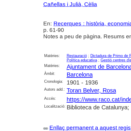
Cañellas i Julià, Cèlia
En:
Recerques : història, economia
p. 61-90
Notes a peu de pàgina. Resums en 
Matèries:
Restauració
;
Dictadura de Primo de 
Política educativa
;
Gestió centres d
Matèries:
Ajuntament de Barcelon
Àmbit:
Barcelona
Cronologia:
1901 - 1936
Autors add.:
Toran Belver, Rosa
Accés:
https://www.raco.cat/ind
Localització:
Biblioteca de Catalunya
Enllaç permanent a aquest regis