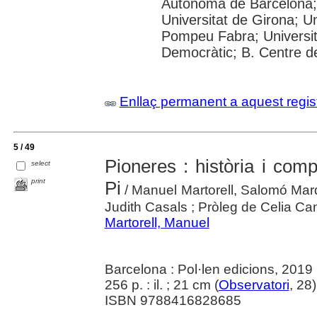
Autònoma de Barcelona; 
Universitat de Girona; Un
Pompeu Fabra; Universitat
Democràtic; B. Centre d
Enllaç permanent a aquest regis
5 / 49
Pioneres : història i co
select
print
Pi
/ Manuel Martorell, Salomó Marq
Judith Casals ; Pròleg de Celia Ca
Martorell, Manuel
Barcelona : Pol·len edicions, 2019
256 p. : il. ; 21 cm (
Observatori
, 28
ISBN 9788416828685