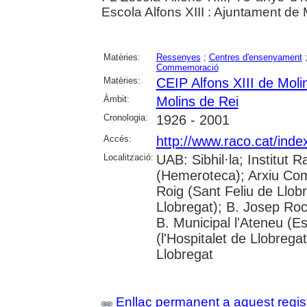
Escola Alfons XIII : Ajuntament de
Matèries:
Ressenyes
;
Centres d'ensenyament
Commemoració
Matèries:
CEIP Alfons XIII de Moli
Àmbit:
Molins de Rei
Cronologia:
1926 - 2001
Accés:
http://www.raco.cat/inde
Localització:
UAB: Sibhil·la; Institu
(Hemeroteca); Arxiu Coma
Roig (Sant Feliu de Llob
Llobregat); B. Josep Roca
B. Municipal l'Ateneu (Es
(l'Hospitalet de Llobrega
Llobregat
Enllaç permanent a aquest regis