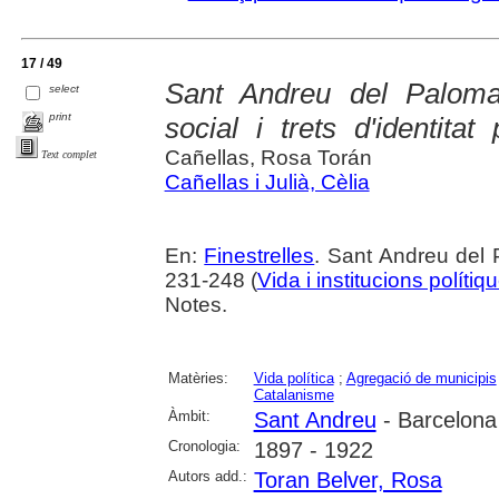
17 / 49
Sant Andreu del Palom
select
print
social i trets d'identitat
Cañellas, Rosa Torán
Text complet
Cañellas i Julià, Cèlia
En:
Finestrelles
. Sant Andreu del 
231-248 (
Vida i institucions polítiq
Notes.
Matèries:
Vida política
;
Agregació de municipis
Catalanisme
Àmbit:
Sant Andreu
- Barcelona
Cronologia:
1897 - 1922
Autors add.:
Toran Belver, Rosa