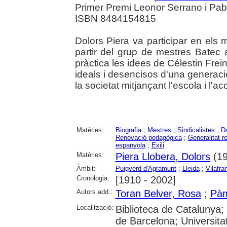
Primer Premi Leonor Serrano i Pab
ISBN 8484154815
Dolors Piera va participar en el
partir del grup de mestres Batec a
pràctica les idees de Célestin Freine
ideals i desencisos d'una generaci
la societat mitjançant l'escola i l'acc
Matèries:
Biografia
;
Mestres
;
Sindicalistes
;
D
Renovació pedagògica
;
Generalitat r
espanyola
;
Exili
Matèries:
Piera Llobera, Dolors
(19
Àmbit:
Puigverd d'Agramunt
;
Lleida
;
Vilafr
Cronologia:
[1910 - 2002]
Autors add.:
Toran Belver, Rosa
;
Pàm
Localització:
Biblioteca de Catalunya;
de Barcelona; Universit