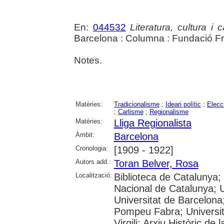
En:
044532
Literatura, cultura i
Barcelona : Columna : Fundació Fr
Notes.
Matèries:
Tradicionalisme
;
Ideari polític
;
Elecc
;
Carlisme
;
Regionalisme
Matèries:
Lliga Regionalista
Àmbit:
Barcelona
Cronologia:
[1909 - 1922]
Autors add.:
Toran Belver, Rosa
Localització:
Biblioteca de Catalunya;
Nacional de Catalunya; 
Universitat de Barcelona;
Pompeu Fabra; Universita
Virgili; Arxiu Històric de