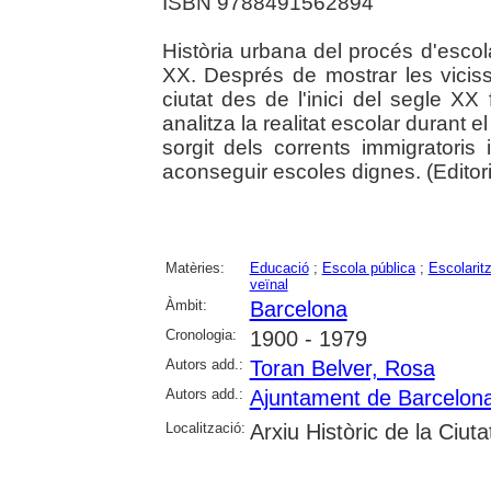
ISBN 9788491562894
Història urbana del procés d'escola
XX. Després de mostrar les vicissi
ciutat des de l'inici del segle XX
analitza la realitat escolar durant
sorgit dels corrents immigratoris
aconseguir escoles dignes. (Editori
Matèries:
Educació
;
Escola pública
;
Escolarit
veïnal
Àmbit:
Barcelona
Cronologia:
1900 - 1979
Autors add.:
Toran Belver, Rosa
Autors add.:
Ajuntament de Barcelon
Localització:
Arxiu Històric de la Ciut