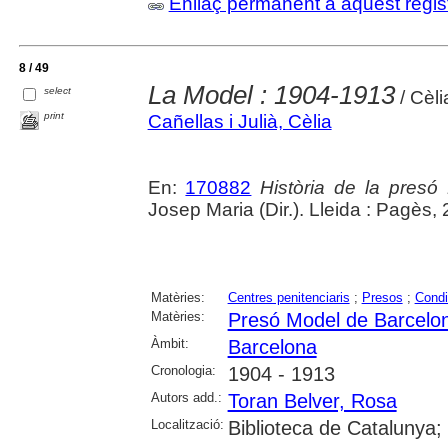
Enllaç permanent a aquest regis
8 / 49
La Model : 1904-1913
select
/ Cèl
print
Cañellas i Julià, Cèlia
En:
170882
Història de la pres
Josep Maria (Dir.). Lleida : Pagès,
Matèries:
Centres penitenciaris
;
Presos
;
Condi
Matèries:
Presó Model de Barcelo
Àmbit:
Barcelona
Cronologia:
1904 - 1913
Autors add.:
Toran Belver, Rosa
Localització:
Biblioteca de Catalunya;