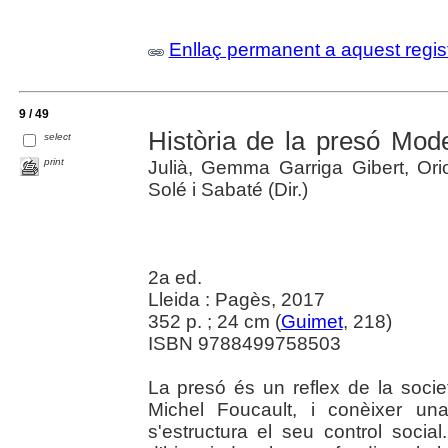
Enllaç permanent a aquest regis
9 / 49
Història de la presó Mod
select
print
Julià, Gemma Garriga Gibert, Orio
Solé i Sabaté (Dir.)
2a ed.
Lleida : Pagès, 2017
352 p. ; 24 cm (
Guimet
, 218)
ISBN 9788499758503
La presó és un reflex de la societ
Michel Foucault, i conèixer un
s'estructura el seu control socia