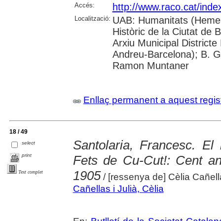
Accés:
http://www.raco.cat/inde
Localització:
UAB: Humanitats (Hemero
Històric de la Ciutat de 
Arxiu Municipal Districte
Andreu-Barcelona); B. Ga
Ramon Muntaner
Enllaç permanent a aquest regis
18 / 49
Santolaria, Francesc. El 
select
print
Fets de ­Cu-Cut!: Cent an
1905
Text complet
/ [ressenya de] Cèlia Cañell
Cañellas i Julià, Cèlia