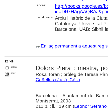
Accés:
http://books.google.es/
id=DRzHAgAAQBAJ&print
Localització:
Arxiu Històric de la Ciut
Catalunya; Universitat P
Barcelona; UAB: Sibhil·l
Enllaç permanent a aquest regis
12 / 49
Dolors Piera : mestra, polí
select
print
Rosa Toran ; pròleg de Teresa Pà
Cañellas i Julià, Cèlia
Barcelona : Ajuntament de Barcel
Montserrat, 2003
211 p. : il. ; 19 cm (
Leonor Serrano 