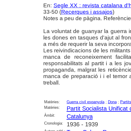
En:
Segle XX : revista catalana d'h
33-50 (
Recerques i assajos
)
Notes a peu de pàgina. Referències
La voluntat de guanyar la guerra 
les dones en tasques d'ajut al fron
a més de requerir la seva incorpora
Les reivindicacions de les militants 
manca de reconeixement facilit
responsabilitats al partit i a les j
propaganda, malgrat les reticènc
manca de preparació i i el temor 
treball.
Matèries:
Guerra civil espanyola
;
Dona
;
Partits
Matèries:
Partit Socialista Unifica
Àmbit:
Catalunya
Cronologia:
1936 - 1939