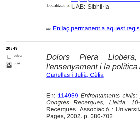
Localització:
UAB: Sibhil·la
Enllaç permanent a aquest regis
20 / 49
Dolors Piera Llobera, 
select
print
l'ensenyament i la política
Cañellas i Julià, Cèlia
En:
114959
Enfrontaments civils:
Congrés Recerques, Lleida, 10-
Recerques. Associació : Universit
Pagès, 2002. p. 686-702