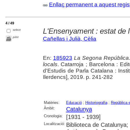
Enllaç permanent a aquest regis
4 / 49
L'Ensenyament : estat de l
select
print
Cañellas i Julià, Cèlia
En:
185923
La Segona República. 
locals
. Catarroja ; Barcelona : Edi
d'Estudis de Parla Catalana : Insti
Ilerdencs], 2019. p. 241-282
Matèries:
Educació
;
Historiografia
;
República e
Àmbit:
Catalunya
Cronologia:
[1931 - 1939]
Localització:
Biblioteca de Catalunya;