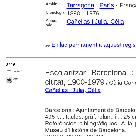
Àmbit:
Tarragona
;
París
- Franç
Cronologia:
1890 - 1976
Autors
Cañellas i Julià, Cèlia
add.:
Enllaç permanent a aquest regis
3 / 49
Escolaritzar Barcelona 
select
print
ciutat, 1900-1979
/ Cèlia Cañ
Cañellas i Julià, Cèlia
Barcelona : Ajuntament de Barcel
495 p. : taules, gràf., plàn., il. ; 25 
Referències bibliogràfiques. A l
Museu d'Història de Barcelona.