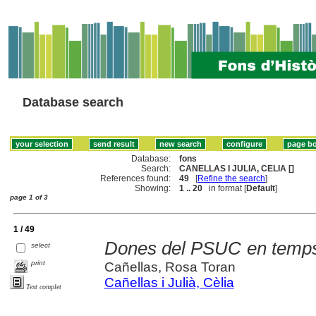
Database search
Database:
fons
Search:
CANELLAS I JULIA, CELIA []
References found:
49
[
Refine the search
]
Showing:
1 .. 20
in format [
Default
]
page 1 of 3
1 / 49
Dones del PSUC en temps
select
print
Cañellas, Rosa Toran
Cañellas i Julià, Cèlia
Text complet