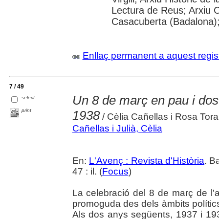
Lectura de Reus; Arxiu 
Casacuberta (Badalona)
Enllaç permanent a aquest regis
7 / 49
Un 8 de març en pau i dos
select
print
1938
/ Cèlia Cañellas i Rosa Tor
Cañellas i Julià, Cèlia
En:
L'Avenç : Revista d'Història
. B
47 : il. (
Focus
)
La celebració del 8 de març de l'
promoguda des dels àmbits polítics
Als dos anys següents, 1937 i 1