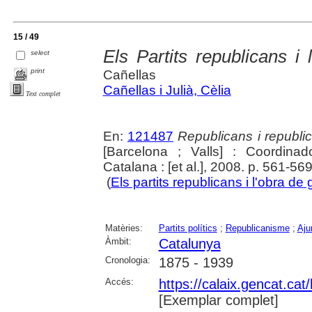
15 / 49
Els Partits republicans i
select
print
Cañellas
Cañellas i Julià, Cèlia
Text complet
En:
121487
Republicans i republi
[Barcelona ; Valls] : Coordina
Catalana : [et al.], 2008. p. 561-56
(
Els partits republicans i l'obra de
Matèries:
Partits polítics
;
Republicanisme
;
Aju
Àmbit:
Catalunya
Cronologia:
1875 - 1939
Accés:
https://calaix.gencat.c
[Exemplar complet]