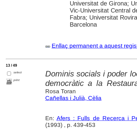
Universitat de Girona; Un
Vic-Universitat Central 
Fabra; Universitat Rovira 
Barcelona
Enllaç permanent a aquest regis
13 / 49
Dominis socials i poder l
select
print
democràtic a la Restaur
Rosa Toran
Cañellas i Julià, Cèlia
En:
Afers : Fulls de Recerca i 
(1993) , p. 439-453