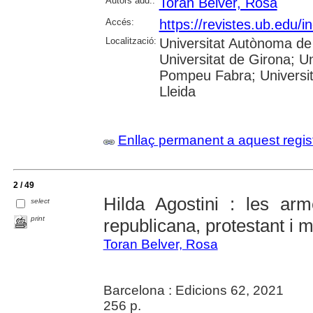
Autors add.:
Toran Belver, Rosa
Accés:
https://revistes.ub.edu/
Localització:
Universitat Autònoma de 
Universitat de Girona; Un
Pompeu Fabra; Universitat
Lleida
Enllaç permanent a aquest regis
2 / 49
Hilda Agostini : les ar
select
print
republicana, protestant i
Toran Belver, Rosa
Barcelona : Edicions 62, 2021
256 p.