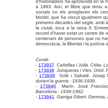
d'historiadors ha aprofundit en la
a 1993. Així, el llibre que teni
socials no els arreglaven els cen
Model, que ha viscut igualment qu
primeres dècades del segle, amb la
la ciutat, toca a la seva fi. Enrer
record d'haver estat un centre de r
centenars de persones que no havi
democràcia, la llibertat i la justícia s
Conté:
-
173937
Cañellas i Julià. Cèlia.
La
-
173938
Junqueras i Vies. Oriol.
P
-
173939
Solé i Sabaté. Josep 
durant la guerra : 1936-1939.
-
173940
Marín. José Francis
Barcelona : 1939-1962.
-
173941
Garriga Gibert. Gemma.