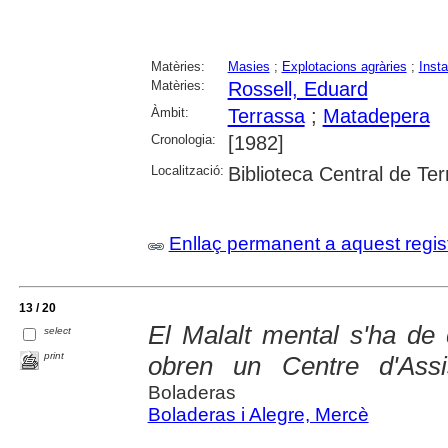
Matèries:
Masies
;
Explotacions agràries
;
Insta
Matèries:
Rossell, Eduard
Àmbit:
Terrassa
;
Matadepera
Cronologia:
[1982]
Localització:
Biblioteca Central de Te
Enllaç permanent a aquest regis
13 / 20
El Malalt mental s'ha de 
select
print
obren un Centre d'Assis
Boladeras
Boladeras i Alegre, Mercè