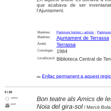
que acabava de ser inventaria
l'Ajuntament.
Matèries:
Patrimoni històric i artístic
;
Patrimoni
Matèries:
Ajuntament de Terrassa
Àmbit:
Terrassa
Cronologia:
1984
Localització:
Biblioteca Central de Te
Enllaç permanent a aquest regis
5 / 20
Bon teatre als Amics de les
select
print
Noia del gira-sol
/ Mercè Bola