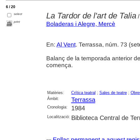
6 / 20
La Tardor de l'art de Talia
select
/
print
Boladeras i Alegre, Mercè
En:
Al Vent
. Terrassa, núm. 73 (sete
Balanç de la temporada anterior de 
comença.
Matèries:
Crítica teatral
;
Sales de teatre
;
Obres
Àmbit:
Terrassa
Cronologia:
1984
Localització:
Biblioteca Central de Te
Enllaç permanent a aquest regis