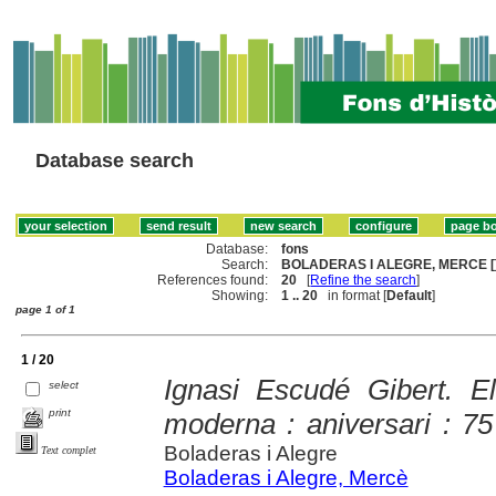
Database search
Database:
fons
Search:
BOLADERAS I ALEGRE, MERCE [
References found:
20
[
Refine the search
]
Showing:
1 .. 20
in format [
Default
]
page 1 of 1
1 / 20
Ignasi Escudé Gibert. El
select
print
moderna : aniversari : 7
Boladeras i Alegre
Text complet
Boladeras i Alegre, Mercè