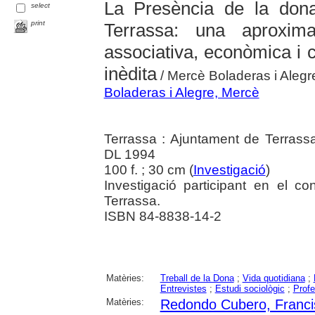
La Presència de la dona
select
print
Terrassa: una aproximac
associativa, econòmica i c
inèdita
/ Mercè Boladeras i Alegre
Boladeras i Alegre, Mercè
Terrassa : Ajuntament de Terrass
DL 1994
100 f. ; 30 cm (
Investigació
)
Investigació participant en el c
Terrassa.
ISBN 84-8838-14-2
Matèries:
Treball de la Dona
;
Vida quotidiana
;
Entrevistes
;
Estudi sociològic
;
Profe
Matèries:
Redondo Cubero, Franci