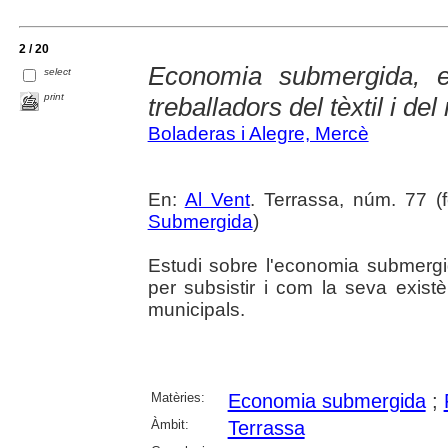
2 / 20
Economia submergida, e
select
print
treballadors del tèxtil i del
Boladeras i Alegre, Mercè
En:
Al Vent
. Terrassa, núm. 77 (f
Submergida
)
Estudi sobre l'economia submergi
per subsistir i com la seva exist
municipals.
Matèries:
Economia submergida
;
Àmbit:
Terrassa