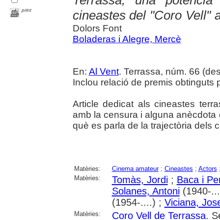
Terrassa, una potència
print
cineastes del "Coro Vell" 
Dolors Font
Boladeras i Alegre, Mercè
En:
Al Vent
. Terrassa, núm. 66 (des
Inclou relació de premis obtinguts 
Article dedicat als cineastes ter
amb la censura i alguna anècdota 
què es parla de la trajectòria dels 
Matèries:
Cinema amateur
;
Cineastes
;
Actors
Matèries:
Tomàs, Jordi
;
Baca i Per
Solanes, Antoni
(1940-...
(1954-....) ;
Viciana, Jos
Matèries:
Coro Vell de Terrassa
. S