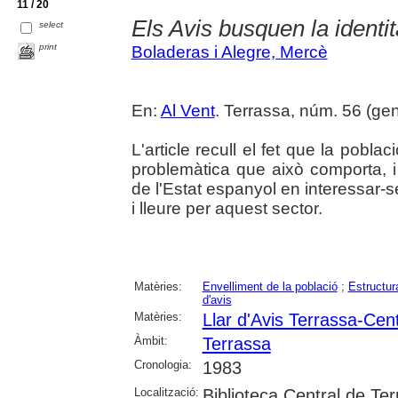
11 / 20
Els Avis busquen la identi
select
print
Boladeras i Alegre, Mercè
En:
Al Vent
. Terrassa, núm. 56 (gene
L'article recull el fet que la pobl
problemàtica que això comporta, i
de l'Estat espanyol en interessar-
i lleure per aquest sector.
Matèries:
Envelliment de la població
;
Estructur
d'avis
Matèries:
Llar d'Avis Terrassa-Cen
Àmbit:
Terrassa
Cronologia:
1983
Localització:
Biblioteca Central de Te