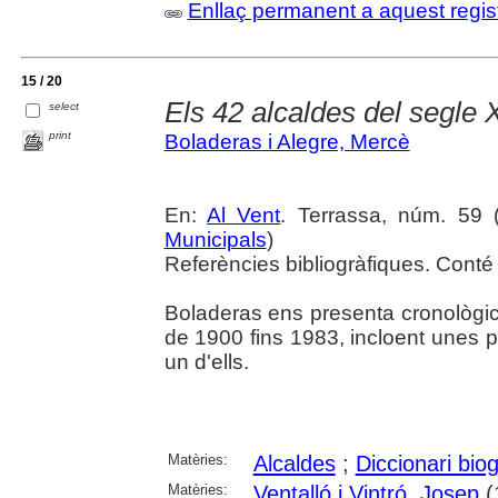
Enllaç permanent a aquest regis
15 / 20
Els 42 alcaldes del segle 
select
print
Boladeras i Alegre, Mercè
En:
Al Vent
. Terrassa, núm. 59 (a
Municipals
)
Referències bibliogràfiques. Conté 
Boladeras ens presenta cronològic
de 1900 fins 1983, incloent unes 
un d'ells.
Matèries:
Alcaldes
;
Diccionari biog
Matèries:
Ventalló i Vintró, Josep
(