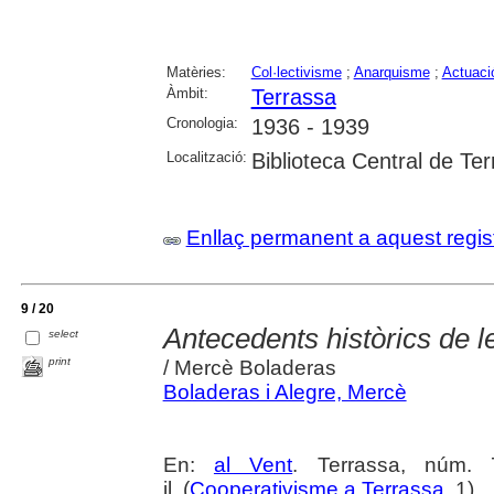
Matèries:
Col·lectivisme
;
Anarquisme
;
Actuació
Àmbit:
Terrassa
Cronologia:
1936 - 1939
Localització:
Biblioteca Central de Te
Enllaç permanent a aquest regis
9 / 20
Antecedents històrics de le
select
print
/ Mercè Boladeras
Boladeras i Alegre, Mercè
En:
al Vent
. Terrassa, núm. 7
il. (
Cooperativisme a Terrassa
, 1)