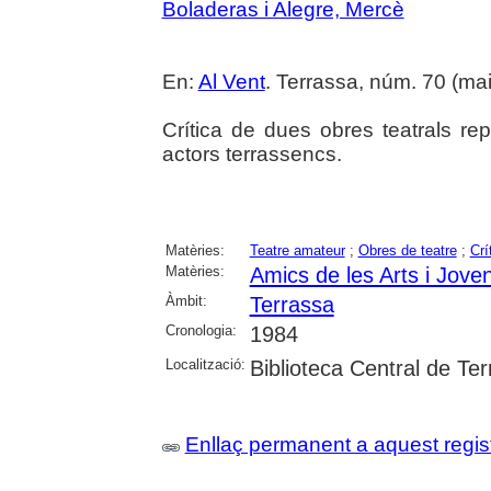
Boladeras i Alegre, Mercè
En:
Al Vent
. Terrassa, núm. 70 (maig 
Crítica de dues obres teatrals re
actors terrassencs.
Matèries:
Teatre amateur
;
Obres de teatre
;
Crí
Matèries:
Amics de les Arts i Jove
Àmbit:
Terrassa
Cronologia:
1984
Localització:
Biblioteca Central de Te
Enllaç permanent a aquest regis