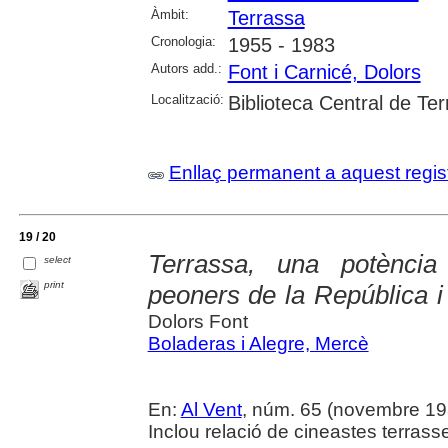
Àmbit:
Terrassa
Cronologia:
1955 - 1983
Autors add.:
Font i Carnicé, Dolors
Localització:
Biblioteca Central de Te
Enllaç permanent a aquest regis
19 / 20
Terrassa, una potènci
select
print
peoners de la República i
Dolors Font
Boladeras i Alegre, Mercè
En:
Al Vent
, núm. 65 (novembre 1983
Inclou relació de cineastes terras