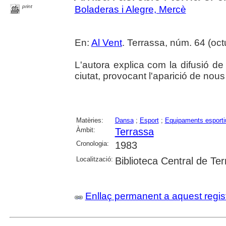
print
Boladeras i Alegre, Mercè
En:
Al Vent
. Terrassa, núm. 64 (octu
L'autora explica com la difusió de 
ciutat, provocant l'aparició de nou
Matèries:
Dansa
;
Esport
;
Equipaments esporti
Àmbit:
Terrassa
Cronologia:
1983
Localització:
Biblioteca Central de Te
Enllaç permanent a aquest regis