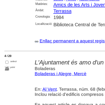
Matèries:
Amics de les Arts i Jove
Àmbit:
Terrassa
Cronologia:
1984
Localització:
Biblioteca Central de Te
Enllaç permanent a aquest regis
4 / 20
L'Ajuntament és amo d'un 
select
print
Boladeras
Boladeras i Alegre, Mercè
En:
Al Vent
. Terrassa, núm. 68 (febr
Inclou relació d'edificis compresos 
En aquest article es donava a con