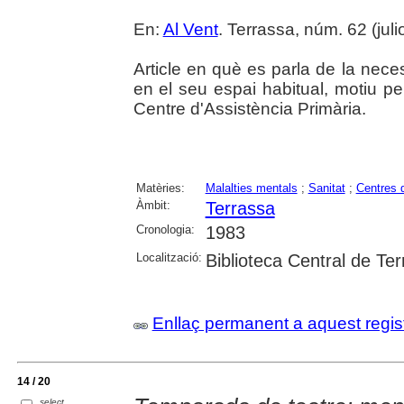
En:
Al Vent
. Terrassa, núm. 62 (julio
Article en què es parla de la nece
en el seu espai habitual, motiu p
Centre d'Assistència Primària.
Matèries:
Malalties mentals
;
Sanitat
;
Centres d
Àmbit:
Terrassa
Cronologia:
1983
Localització:
Biblioteca Central de Te
Enllaç permanent a aquest regis
14 / 20
select