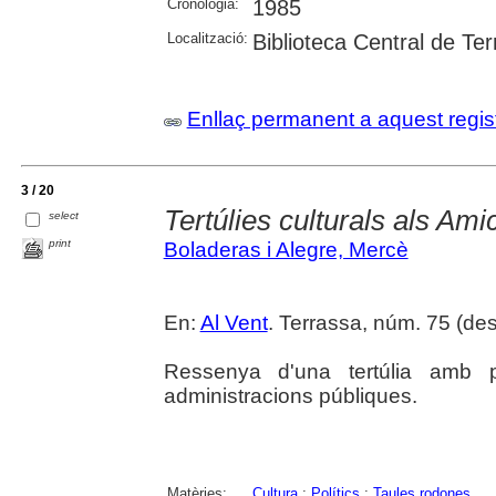
Cronologia:
1985
Localització:
Biblioteca Central de Te
Enllaç permanent a aquest regis
3 / 20
Tertúlies culturals als Ami
select
print
Boladeras i Alegre, Mercè
En:
Al Vent
. Terrassa, núm. 75 (de
Ressenya d'una tertúlia amb p
administracions públiques.
Matèries:
Cultura
;
Polítics
;
Taules rodones