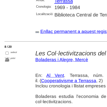
Àmbit:
Terrassa
Cronologia:
1969 - 1984
Localització:
Biblioteca Central de Te
Enllaç permanent a aquest regis
8 / 20
Les Col·lectivitzacions del
select
print
Boladeras i Alegre, Mercè
En:
Al Vent
. Terrassa, núm.
il. (
Cooperativisme a Terrassa
, 2)
Inclou cronologia i llistat empreses t
Boladeras estudia l'economia de
col·lectivitzacions.