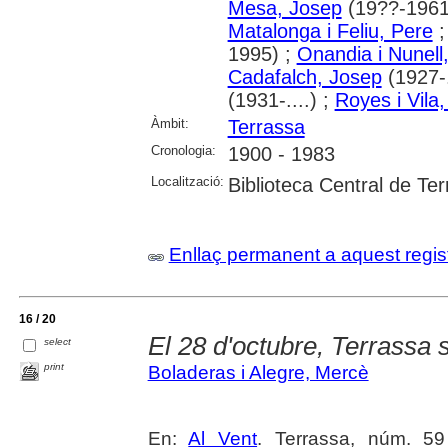
Mesa, Josep
(19??-1961
Matalonga i Feliu, Pere
1995) ;
Onandia i Nunell
Cadafalch, Josep
(1927-.
(1931-....) ;
Royes i Vila
Àmbit:
Terrassa
Cronologia:
1900 - 1983
Localització:
Biblioteca Central de Te
Enllaç permanent a aquest regis
16 / 20
El 28 d'octubre, Terrassa s
select
print
Boladeras i Alegre, Mercè
En:
Al Vent
. Terrassa, núm. 59 