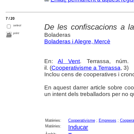
7 / 20
De les confiscacions a la
select
print
Boladeras
Boladeras i Alegre, Mercè
En:
Al Vent
. Terrassa, núm.
il. (
Cooperativisme a Terrassa
, 3)
Inclou cens de cooperatives i crono
En aquest darrer article sobre co
un intent dels treballadors per no qu
Matèries:
Cooperativisme
;
Empreses
;
Coopera
Matèries:
Inducar