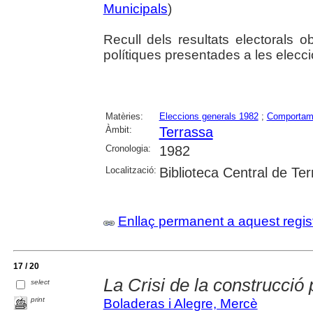
Municipals
)
Recull dels resultats electorals o
polítiques presentades a les elecc
Matèries:
Eleccions generals 1982
;
Comportame
Àmbit:
Terrassa
Cronologia:
1982
Localització:
Biblioteca Central de Te
Enllaç permanent a aquest regis
17 / 20
La Crisi de la construcció 
select
print
Boladeras i Alegre, Mercè