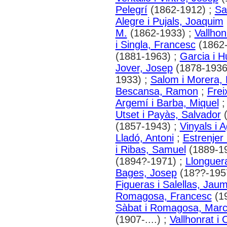
Pelegrí
(1862-1912) ;
Sa
Alegre i Pujals, Joaquim
M.
(1862-1933) ;
Vallhon
i Singla, Francesc
(1862-
(1881-1963) ;
Garcia i 
Jover, Josep
(1878-1936
1933) ;
Salom i Morera,
Bescansa, Ramon
;
Frei
Argemí i Barba, Miquel
Utset i Payàs, Salvador
(
(1857-1943) ;
Vinyals i A
Lladó, Antoni
;
Estrenjer 
i Ribas, Samuel
(1889-1
(1894?-1971) ;
Llonguer
Bages, Josep
(18??-195
Figueras i Salellas, Jau
Romagosa, Francesc
(1
Sàbat i Romagosa, Marce
(1907-....) ;
Vallhonrat i 