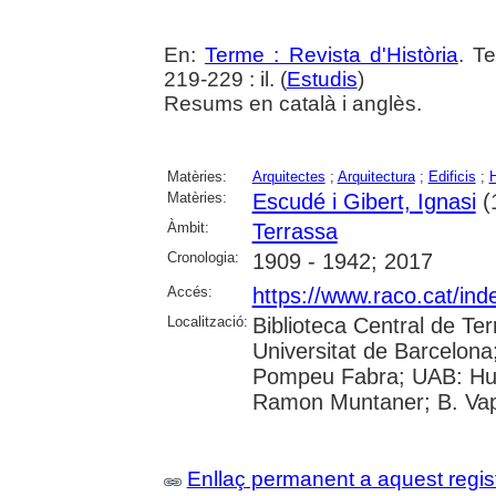
En:
Terme : Revista d'Història
. T
219-229 : il. (
Estudis
)
Resums en català i anglès.
Matèries:
Arquitectes
;
Arquitectura
;
Edificis
;
Matèries:
Escudé i Gibert, Ignasi
(
Àmbit:
Terrassa
Cronologia:
1909 - 1942; 2017
Accés:
https://www.raco.cat/ind
Localització:
Biblioteca Central de Ter
Universitat de Barcelona;
Pompeu Fabra; UAB: Huma
Ramon Muntaner; B. Vapo
Enllaç permanent a aquest regis