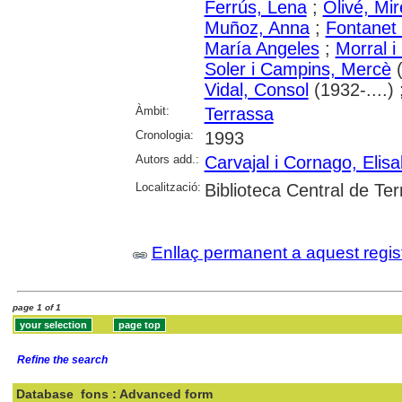
Ferrús, Lena
;
Olivé, Mir
Muñoz, Anna
;
Fontanet 
María Angeles
;
Morral i
Soler i Campins, Mercè
(
Vidal, Consol
(1932-....) 
Àmbit:
Terrassa
Cronologia:
1993
Autors add.:
Carvajal i Cornago, Elisa
Localització:
Biblioteca Central de Te
Enllaç permanent a aquest regis
page 1 of 1
Refine the search
Database
fons : Advanced form