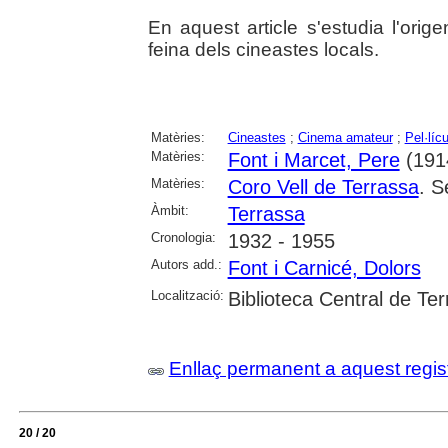
En aquest article s'estudia l'ori
feina dels cineastes locals.
Matèries:
Cineastes
;
Cinema amateur
;
Pel·líc
Matèries:
Font i Marcet, Pere
(1914
Matèries:
Coro Vell de Terrassa
. S
Àmbit:
Terrassa
Cronologia:
1932 - 1955
Autors add.:
Font i Carnicé, Dolors
Localització:
Biblioteca Central de Te
Enllaç permanent a aquest regis
20 / 20