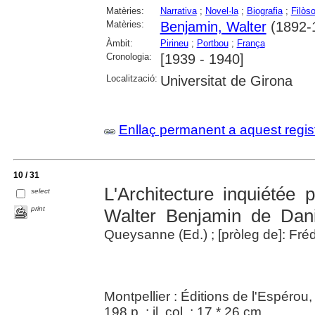
Matèries:
Narrativa
;
Novel·la
;
Biografia
;
Filòs
Matèries:
Benjamin, Walter
(1892-
Àmbit:
Pirineu
;
Portbou
;
França
Cronologia:
[1939 - 1940]
Localització:
Universitat de Girona
Enllaç permanent a aquest regis
10 / 31
L'Architecture inquiétée 
select
print
Walter Benjamin de Dan
Queysanne (Ed.) ; [pròleg de]: Fréd
Montpellier : Éditions de l'Espérou
198 p. : il. col. ; 17 * 26 cm