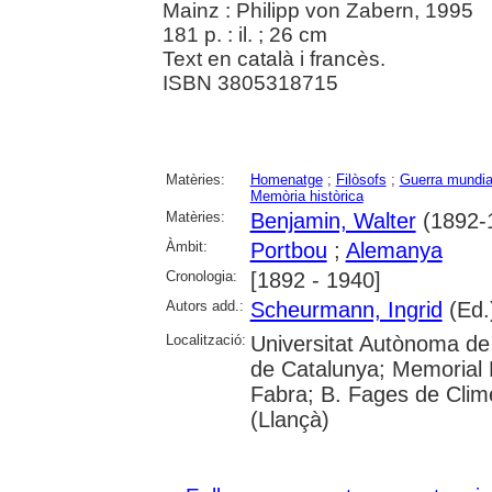
Mainz : Philipp von Zabern, 1995
181 p. : il. ; 26 cm
Text en català i francès.
ISBN 3805318715
Matèries:
Homenatge
;
Filòsofs
;
Guerra mundial
Memòria històrica
Matèries:
Benjamin, Walter
(1892-
Àmbit:
Portbou
;
Alemanya
Cronologia:
[1892 - 1940]
Autors add.:
Scheurmann, Ingrid
(Ed.
Localització:
Universitat Autònoma de 
de Catalunya; Memorial 
Fabra; B. Fages de Clime
(Llançà)