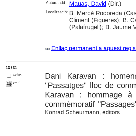
Autors add.:
Mauas, David
(Dir.)
Localització:
B. Mercè Rodoreda (Caste
Climent (Figueres); B. C
(Palafrugell); B. Jaume 
Enllaç permanent a aquest regis
13 / 31
Dani Karavan : homen
select
print
"Passatges" lloc de com
Karavan : hommage à W
commémoratif "Passages
Konrad Scheurmann, editors