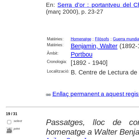
En:
Serra d'or : portantveu del C
(març 2000), p. 23-27
Matèries:
Homenatge
;
Filòsofs
;
Guerra mundial
Matèries:
Benjamin, Walter
(1892-
Àmbit:
Portbou
Cronologia:
[1892 - 1940]
Localització:
B. Centre de Lectura de
Enllaç permanent a aquest regis
19 / 31
Passatges, lloc de c
select
print
homenatge a Walter Benj