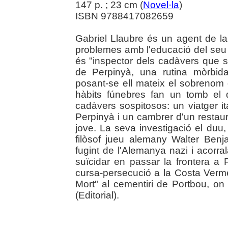
147 p. ; 23 cm (
Novel·la
)
ISBN 9788417082659
Gabriel Llaubre és un agent de l
problemes amb l'educació del seu fi
és "inspector dels cadàvers que se
de Perpinyà, una rutina mòrbid
posant-se ell mateix el sobrenom 
hàbits fúnebres fan un tomb el
cadàvers sospitosos: un viatger ita
Perpinyà i un cambrer d'un restau
jove. La seva investigació el duu,
filòsof jueu alemany Walter Benj
fugint de l'Alemanya nazi i acorral
suïcidar en passar la frontera a 
cursa-persecució a la Costa Vermel
Mort" al cementiri de Portbou, on
(Editorial).