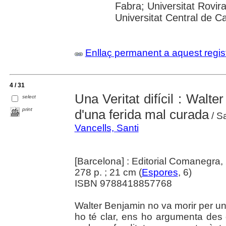
Fabra; Universitat Rovira 
Universitat Central de C
Enllaç permanent a aquest regis
4 / 31
Una Veritat difícil : Walt
select
print
d'una ferida mal curada
/ Sa
Vancells, Santi
[Barcelona] : Editorial Comanegra,
278 p. ; 21 cm (
Espores
, 6)
ISBN 9788418857768
Walter Benjamin no va morir per un
ho té clar, ens ho argumenta des d