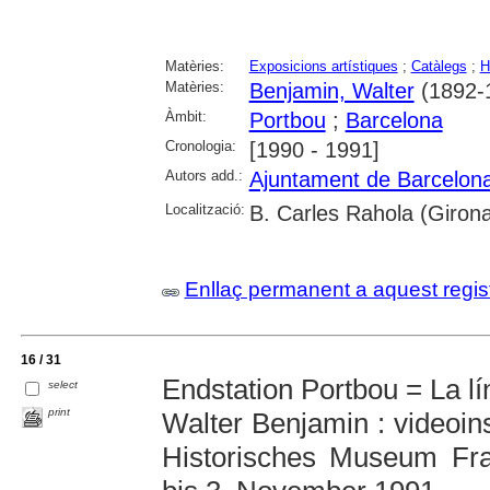
Matèries:
Exposicions artístiques
;
Catàlegs
;
H
Matèries:
Benjamin, Walter
(1892-
Àmbit:
Portbou
;
Barcelona
Cronologia:
[1990 - 1991]
Autors add.:
Ajuntament de Barcelon
Localització:
B. Carles Rahola (Giron
Enllaç permanent a aquest regis
16 / 31
Endstation Portbou = La l
select
print
Walter Benjamin : videoin
Historisches Museum Fra