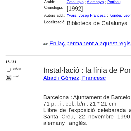
Àmbit:
Catalunya
;
Alemanya
;
Portbou
Cronologia:
[1992]
Autors add.:
Yvars, Josep Francesc
;
Konder, Leo
Localització:
Biblioteca de Catalunya
Enllaç permanent a aquest regis
15 / 31
Instal·lació : la línia de Po
select
print
Abad i Gómez, Francesc
Barcelona : Ajuntament de Barcel
71 p. : il. col., b/n ; 21 * 21 cm
Llibre de l'exposició celebarada 
Santa Creu, 22 novembre 1990 
alemany i anglès.