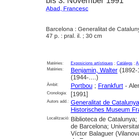
bis 3. November 1991
Abad, Francesc
Barcelona : Generalitat de Catalu
47 p. : pral. il. ; 30 cm
Matèries:
Exposicions artístiques
;
Catàlegs
;
A
Matèries:
Benjamin, Walter
(1892-
(1944-....)
Àmbit:
Portbou
;
Frankfurt
- Al
Cronologia:
[1991]
Autors add.:
Generalitat de Cataluny
Historisches Museum Fr
Localització:
Biblioteca de Catalunya;
de Barcelona; Universit
Víctor Balaguer (Vilanova