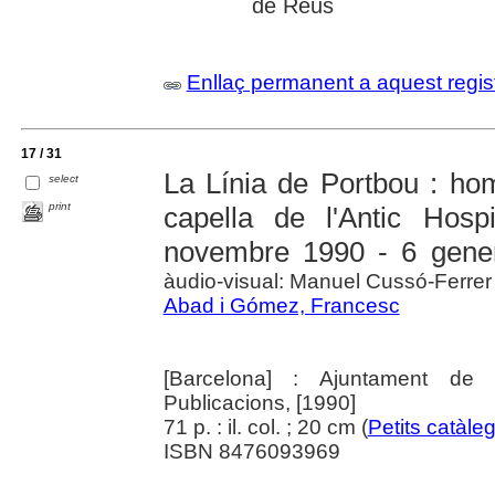
de Reus
Enllaç permanent a aquest regis
17 / 31
La Línia de Portbou : ho
select
print
capella de l'Antic Hos
novembre 1990 - 6 gene
àudio-visual: Manuel Cussó-Ferrer
Abad i Gómez, Francesc
[Barcelona] : Ajuntament de B
Publicacions, [1990]
71 p. : il. col. ; 20 cm (
Petits catàle
ISBN 8476093969