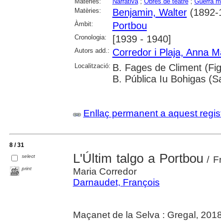
Matèries:
Narrativa
;
Obres de teatre
;
Guerra mu
Matèries:
Benjamin, Walter
(1892-
Àmbit:
Portbou
Cronologia:
[1939 - 1940]
Autors add.:
Corredor i Plaja, Anna M
Localització:
B. Fages de Climent (Fig
B. Pública Iu Bohigas (Sa
Enllaç permanent a aquest regis
8 / 31
L'Últim talgo a Portbou
select
/ F
print
Maria Corredor
Darnaudet, François
Maçanet de la Selva : Gregal, 201