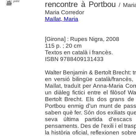
print
rencontre à Portbou
/ Maria
Maria Corredor
Maïlat, Maria
[Girona] : Rupes Nigra, 2008
115 p. ; 20 cm
Textos en català i francès.
ISBN 9788409131433
Walter Benjamin & Bertolt Brecht: 
en versió bilingüe català/francès,
Maïlat, traduït per Anna-Maria Corred
un diàleg fictici entre el filòsof
Bertolt Brecht. Els dos grans de 
Portbou enmig d'un munt de pass
saben què fer. Són dos exiliats qu
seva última partida d'escacs
pensaments. Des de l'exili i el tra
la història oficial, reflexionen sobre