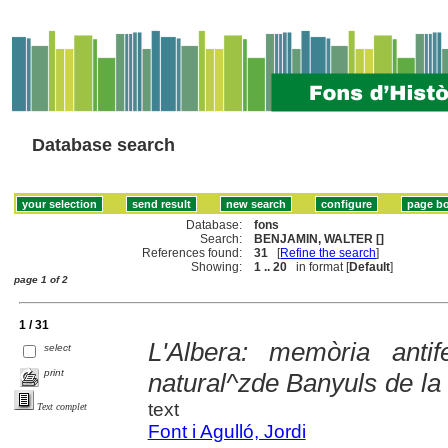
Database search
Database:
fons
Search:
BENJAMIN, WALTER []
References found:
31
[
Refine the search
]
Showing:
1 .. 20
in format [
Default
]
page 1 of 2
1 / 31
L'Albera: memòria antif
select
print
natural^zde Banyuls de l
text
Text complet
Font i Agulló, Jordi