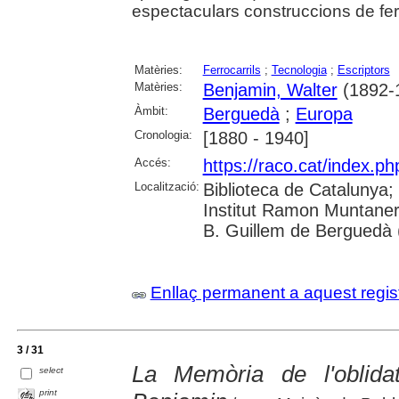
espectaculars construccions de ferr
Matèries:
Ferrocarrils
;
Tecnologia
;
Escriptors
Matèries:
Benjamin, Walter
(1892-
Àmbit:
Berguedà
;
Europa
Cronologia:
[1880 - 1940]
Accés:
https://raco.cat/index.ph
Localització:
Biblioteca de Catalunya;
Institut Ramon Muntaner
B. Guillem de Berguedà (
Enllaç permanent a aquest regis
3 / 31
La Memòria de l'oblida
select
print