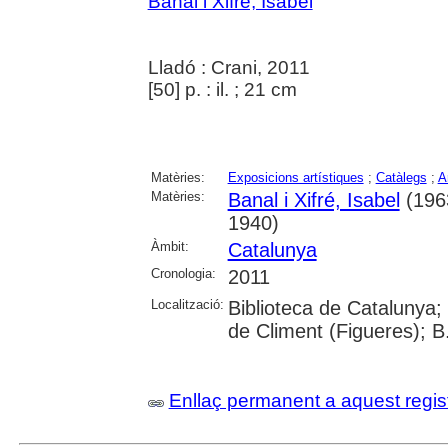
Banal i Xifré, Isabel
Lladó : Crani, 2011
[50] p. : il. ; 21 cm
Matèries:
Exposicions artístiques
;
Catàlegs
;
A
Matèries:
Banal i Xifré, Isabel
(1963
1940)
Àmbit:
Catalunya
Cronologia:
2011
Localització:
Biblioteca de Catalunya;
de Climent (Figueres); B
Enllaç permanent a aquest regis