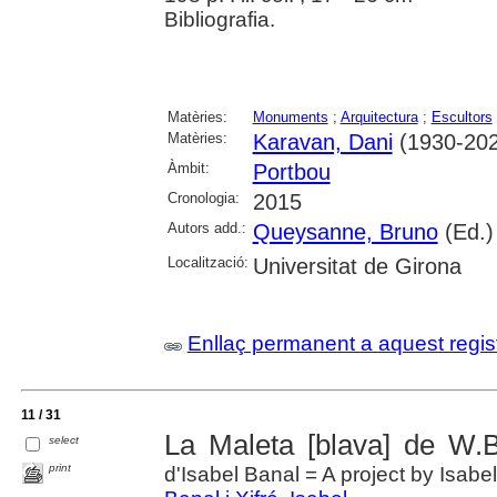
Bibliografia.
Matèries:
Monuments
;
Arquitectura
;
Escultors
Matèries:
Karavan, Dani
(1930-202
Àmbit:
Portbou
Cronologia:
2015
Autors add.:
Queysanne, Bruno
(Ed.)
Localització:
Universitat de Girona
Enllaç permanent a aquest regis
11 / 31
La Maleta [blava] de W.B
select
print
d'Isabel Banal = A project by Isabe