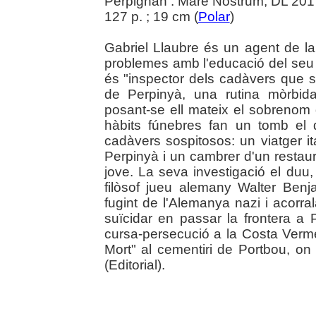
Perpignan : Mare Nostrum, DL 201
127 p. ; 19 cm (
Polar
)
Gabriel Llaubre és un agent de l
problemes amb l'educació del seu fi
és "inspector dels cadàvers que se
de Perpinyà, una rutina mòrbid
posant-se ell mateix el sobrenom 
hàbits fúnebres fan un tomb el
cadàvers sospitosos: un viatger ita
Perpinyà i un cambrer d'un restau
jove. La seva investigació el duu,
filòsof jueu alemany Walter Benj
fugint de l'Alemanya nazi i acorral
suïcidar en passar la frontera a 
cursa-persecució a la Costa Vermel
Mort" al cementiri de Portbou, on
(Editorial).