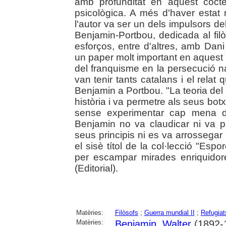
amb profunditat en aquest còctel
psicològica. A més d'haver estat
l'autor va ser un dels impulsors de
Benjamin-Portbou, dedicada al fil
esforços, entre d'altres, amb Dani
un paper molt important en aquest ll
del franquisme en la persecució na
van tenir tants catalans i el relat
Benjamin a Portbou. "La teoria del 
història i va permetre als seus bot
sense experimentar cap mena de
Benjamin no va claudicar ni va p
seus principis ni es va arrossegar d
el sisè títol de la col·lecció "Espor
per escampar mirades enriquidor
(Editorial).
Matèries:
Filòsofs
;
Guerra mundial II
;
Refugiat
Matèries:
Benjamin, Walter
(1892-