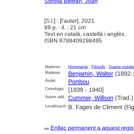
Sorolla Beltran, Joan
[S.l.] : [l'autor], 2021
89 p. : il. ; 21 cm
Text en català, castellà i anglès.
ISBN 9788409298495
Matèries:
Homenatge
;
Filòsofs
;
Guerra mundial
Matèries:
Benjamin, Walter
(1892-
Àmbit:
Portbou
Cronologia:
[1939 - 1940]
Autors add.:
Cummer, Willson
(Trad.)
Localització:
B. Fages de Climent (Fi
Enllaç permanent a aquest regis