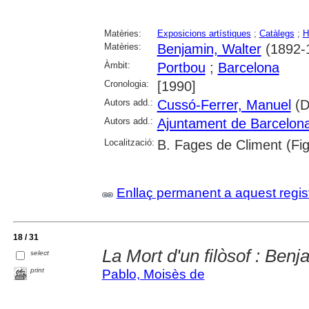
Matèries:
Exposicions artístiques
;
Catàlegs
;
H
Matèries:
Benjamin, Walter
(1892-
Àmbit:
Portbou
;
Barcelona
Cronologia:
[1990]
Autors add.:
Cussó-Ferrer, Manuel
(Di
Autors add.:
Ajuntament de Barcelon
Localització:
B. Fages de Climent (Fi
Enllaç permanent a aquest regis
18 / 31
La Mort d'un filòsof : Ben
select
print
Pablo, Moisès de