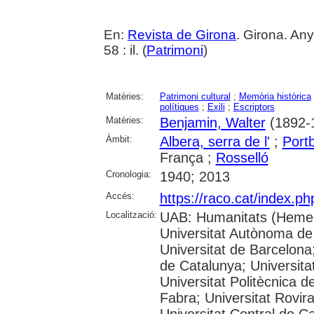
En:
Revista de Girona
. Girona. Any
58 : il. (
Patrimoni
)
Matèries:
Patrimoni cultural
;
Memòria històrica
polítiques
;
Exili
;
Escriptors
Matèries:
Benjamin, Walter
(1892-
Àmbit:
Albera, serra de l'
;
Port
França ;
Rosselló
Cronologia:
1940; 2013
Accés:
https://raco.cat/index.p
Localització:
UAB: Humanitats (Hemer
Universitat Autònoma de
Universitat de Barcelona;
de Catalunya; Universitat
Universitat Politècnica 
Fabra; Universitat Rovira 
Universitat Central de C