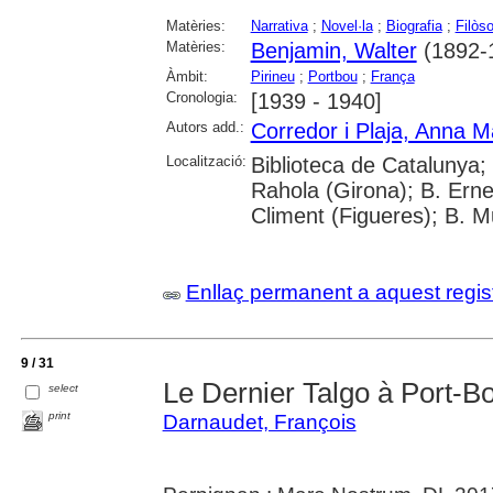
Matèries:
Narrativa
;
Novel·la
;
Biografia
;
Filòs
Matèries:
Benjamin, Walter
(1892-
Àmbit:
Pirineu
;
Portbou
;
França
Cronologia:
[1939 - 1940]
Autors add.:
Corredor i Plaja, Anna M
Localització:
Biblioteca de Catalunya; 
Rahola (Girona); B. Erne
Climent (Figueres); B. M
Enllaç permanent a aquest regis
9 / 31
Le Dernier Talgo à Port-B
select
print
Darnaudet, François