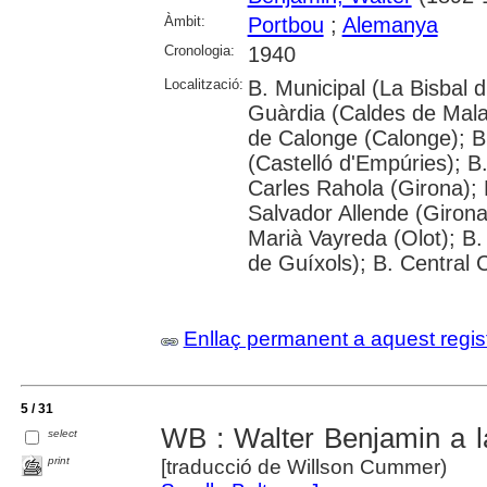
Àmbit:
Portbou
;
Alemanya
Cronologia:
1940
Localització:
B. Municipal (La Bisbal 
Guàrdia (Caldes de Malav
de Calonge (Calonge); 
(Castelló d'Empúries); B
Carles Rahola (Girona); 
Salvador Allende (Girona
Marià Vayreda (Olot); B. 
de Guíxols); B. Central 
Enllaç permanent a aquest regis
5 / 31
WB : Walter Benjamin a la
select
print
[traducció de Willson Cummer)