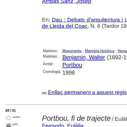
Arribas Sanz, Josep
En:
Dau : Debats d'arquitectura i
de Lleida del Coac
, N. 6 (Tardor 1
Matèries:
Monuments
;
Memòria històrica
;
Home
Matèries:
Benjamin, Walter
(1892-1
Àmbit:
Portbou
Cronologia:
1998
Enllaç permanent a aquest regis
20 / 31
Portbou, fi de trajecte
select
/ Eulà
print
Ferrando, Eulàlia