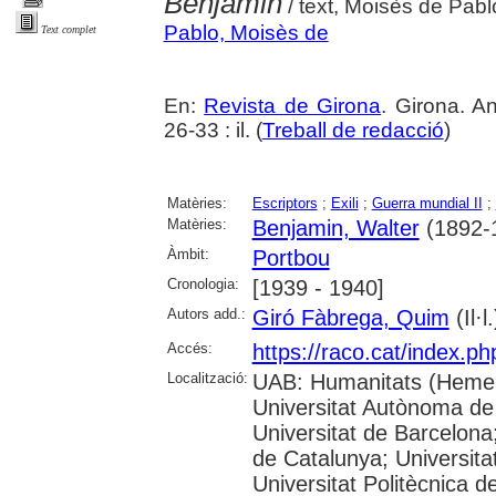
Benjamin
/ text, Moisès de Pablo
Pablo, Moisès de
Text complet
En:
Revista de Girona
. Girona. A
26-33 : il. (
Treball de redacció
)
Matèries:
Escriptors
;
Exili
;
Guerra mundial II
;
Matèries:
Benjamin, Walter
(1892-
Àmbit:
Portbou
Cronologia:
[1939 - 1940]
Autors add.:
Giró Fàbrega, Quim
(Il·l.
Accés:
https://raco.cat/index.p
Localització:
UAB: Humanitats (Hemer
Universitat Autònoma de
Universitat de Barcelona;
de Catalunya; Universitat
Universitat Politècnica 