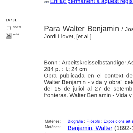
Enllaç permanent a aquest regis
14 / 31
Para Walter Benjamin
select
/ Jo
print
Jordi Llovet, [et al.]
Bonn : Arbeitskreisselbständiger As
284 p. : il.; 24 cm
Obra publicada en el context de 
Walter Benjamin - vida y obra" cele
del 15 de juliol al 27 de setemb
fronteras. Walter Benjamin - Vida y
Matèries:
Biografia
;
Filòsofs
;
Exposicions artí
Matèries:
Benjamin, Walter
(1892-