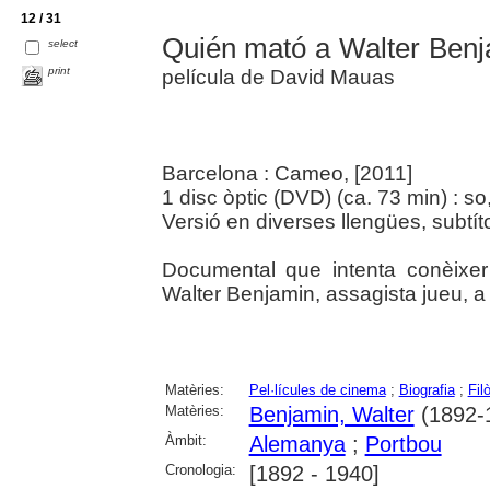
12 / 31
Quién mató a Walter Ben
select
print
película de David Mauas
Barcelona : Cameo, [2011]
1 disc òptic (DVD) (ca. 73 min) : so, 
Versió en diverses llengües, subtíto
Documental que intenta conèixer
Walter Benjamin, assagista jueu, a
Matèries:
Pel·lícules de cinema
;
Biografia
;
Fil
Matèries:
Benjamin, Walter
(1892-
Àmbit:
Alemanya
;
Portbou
Cronologia:
[1892 - 1940]