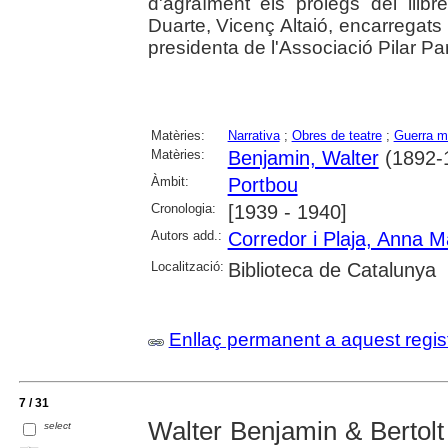
d'agraïment els pròlegs del llib
Duarte, Vicenç Altaió, encarregats 
presidenta de l'Associació Pilar Parc
Matèries:
Narrativa
;
Obres de teatre
;
Guerra mu
Matèries:
Benjamin, Walter
(1892-
Àmbit:
Portbou
Cronologia:
[1939 - 1940]
Autors add.:
Corredor i Plaja, Anna M
Localització:
Biblioteca de Catalunya
Enllaç permanent a aquest regis
7 / 31
Walter Benjamin & Bertolt
select