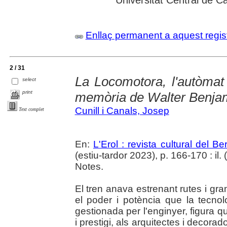
Enllaç permanent a aquest regis
2 / 31
La Locomotora, l'autòmat 
select
print
memòria de Walter Benja
Cunill i Canals, Josep
Text complet
En:
L'Erol : revista cultural del B
(estiu-tardor 2023), p. 166-170 : il. (
Notes.
El tren anava estrenant rutes i gra
el poder i potència que la tecnol
gestionada per l'enginyer, figura
i prestigi, als arquitectes i decora