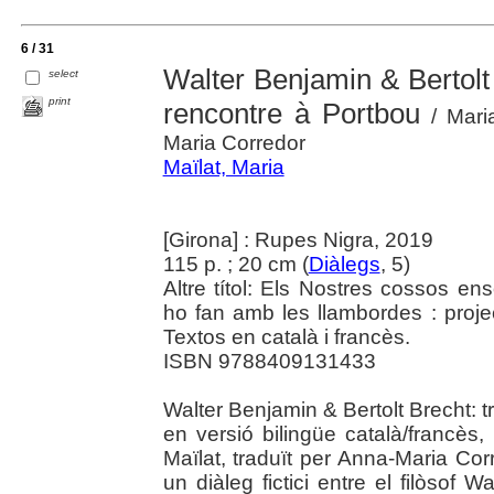
6 / 31
Walter Benjamin & Bertolt
select
print
rencontre à Portbou
/ Maria
Maria Corredor
Maïlat, Maria
[Girona] : Rupes Nigra, 2019
115 p. ; 20 cm (
Diàlegs
, 5)
Altre títol: Els Nostres cossos e
ho fan amb les llambordes : proje
Textos en català i francès.
ISBN 9788409131433
Walter Benjamin & Bertolt Brecht: 
en versió bilingüe català/francès,
Maïlat, traduït per Anna-Maria Corred
un diàleg fictici entre el filòsof