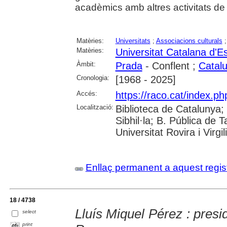
acadèmics amb altres activitats de ca
Matèries:
Universitats
;
Associacions culturals
Matèries:
Universitat Catalana d'Es
Àmbit:
Prada
- Conflent ;
Catal
Cronologia:
[1968 - 2025]
Accés:
https://raco.cat/index.p
Localització:
Biblioteca de Catalunya
Sibhil·la; B. Pública de
Universitat Rovira i Virgili
Enllaç permanent a aquest regis
18 / 4738
Lluís Miquel Pérez : presi
select
print