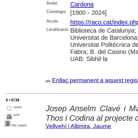
Àmbit:
Cardona
Cronologia:
[1900 - 2024]
Accés:
https://raco.cat/index.ph
Localització:
Biblioteca de Catalunya;
Universitat de Barcelona; 
Universitat Politècnica 
Fabra; B. del Casino (M
UAB: Sibhil·la
Enllaç permanent a aquest regis
5 / 4738
Josep Anselm Clavé i Mat
select
print
Thos i Codina al projecte 
Vellvehí i Altimira, Jaume
Text complet