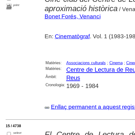
print
aproximació històrica
/ Vena
Bonet Forés, Venanci
En:
Cinematògraf
. Vol. 1 (1983-19
Matèries:
Associacions culturals
;
Cinema
;
Cine
Matèries:
Centre de Lectura de Re
Àmbit:
Reus
Cronologia:
1969 - 1984
Enllaç permanent a aquest regis
15 / 4738
El Centre de Lectura d
select