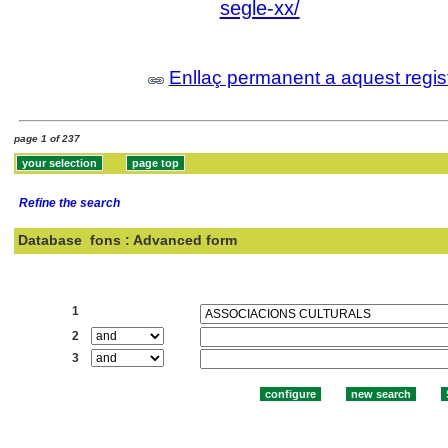
segle-xx/
Enllaç permanent a aquest regis
page 1 of 237
Refine the search
Database
fons : Advanced form
Search:
1
2
3