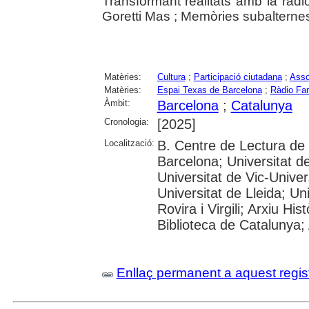
Transformant realitats amb la ràdi
Goretti Mas ; Memòries subalternes
Matèries:
Cultura
;
Participació ciutadana
;
Asso
Matèries:
Espai Texas de Barcelona
;
Ràdio Far
Àmbit:
Barcelona
;
Catalunya
Cronologia:
[2025]
Localització:
B. Centre de Lectura de
Barcelona; Universitat d
Universitat de Vic-Univer
Universitat de Lleida; U
Rovira i Virgili; Arxiu Hi
Biblioteca de Catalunya; 
Enllaç permanent a aquest regis