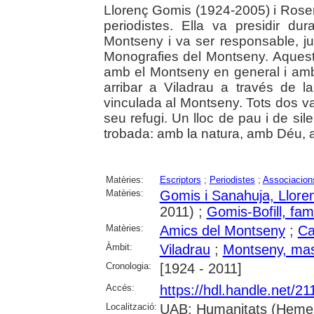
Llorenç Gomis (1924-2005) i Roser 
periodistes. Ella va presidir du
Montseny i va ser responsable, j
Monografies del Montseny. Aquest a
amb el Montseny en general i amb 
arribar a Viladrau a través de l
vinculada al Montseny. Tots dos va
seu refugi. Un lloc de pau i de sil
trobada: amb la natura, amb Déu, a
Matèries:
Escriptors
;
Periodistes
;
Associacions
Matèries:
Gomis i Sanahuja, Llore
2011) ;
Gomis-Bofill, famí
Matèries:
Amics del Montseny
;
Ca
Àmbit:
Viladrau
;
Montseny, mas
Cronologia:
[1924 - 2011]
Accés:
https://hdl.handle.net/2
Localització:
UAB: Humanitats (Hemero