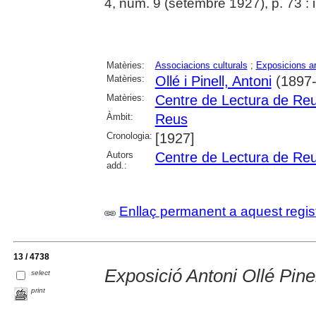
4, núm. 9 (setembre 1927), p. 73 : i
Matèries:
Associacions culturals
;
Exposicions ar
Matèries:
Ollé i Pinell, Antoni
(1897-
Matèries:
Centre de Lectura de Re
Àmbit:
Reus
Cronologia:
[1927]
Autors
Centre de Lectura de Re
add.:
Enllaç permanent a aquest regis
13 / 4738
Exposició Antoni Ollé Pine
select
print