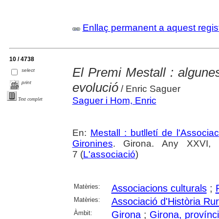
Enllaç permanent a aquest regis
10 / 4738
El Premi Mestall : algune
select
print
evolució
/ Enric Saguer
Saguer i Hom, Enric
Text complet
En:
Mestall : butlletí de l'Associ
Gironines
. Girona. Any XXVI,
7 (
L'associació
)
Matèries:
Associacions culturals
;
Matèries:
Associació d'Història Ru
Àmbit:
Girona
;
Girona, provínc