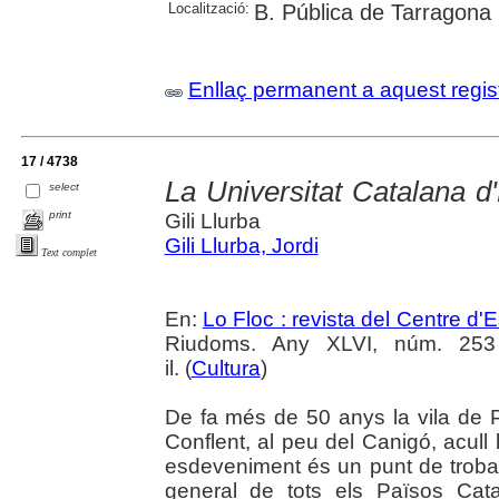
Localització:
B. Pública de Tarragona
Enllaç permanent a aquest regis
17 / 4738
La Universitat Catalana d
select
print
Gili Llurba
Gili Llurba, Jordi
Text complet
En:
Lo Floc : revista del Centre 
Riudoms. Any XLVI, núm. 253 (
il. (
Cultura
)
De fa més de 50 anys la vila de 
Conflent, al peu del Canigó, acull 
esdeveniment és un punt de troba
general de tots els Països Cat