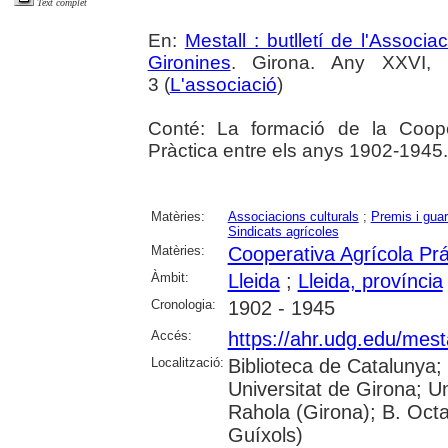
Text complet
En:
Mestall : butlletí de l'Associ
Gironines
. Girona. Any XXVI,
3 (
L'associació
)
Conté: La formació de la Cooper
Pràctica entre els anys 1902-1945
Matèries:
Associacions culturals
;
Premis i gua
Sindicats agrícoles
Matèries:
Cooperativa Agrícola Prá
Àmbit:
Lleida
;
Lleida, província
Cronologia:
1902 - 1945
Accés:
https://ahr.udg.edu/mest
Localització:
Biblioteca de Catalunya;
Universitat de Girona; U
Rahola (Girona); B. Octav
Guíxols)