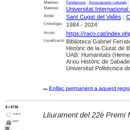
Matèries:
Fundacions
;
Associacions culturals
Matèries:
Universitat Internacional
Àmbit:
Sant Cugat del Vallès
;
C
Cronologia:
1984 - 2024
Accés:
https://raco.cat/index.
Localització:
Biblioteca Gabriel Ferrat
Històric de la Ciutat de 
UAB: Humanitats (Hemero
Arxiu Històric de Sabade
Universitat Politècnica de
Enllaç permanent a aquest regis
9 / 4738
Lliurament del 22è Premi 
select
print