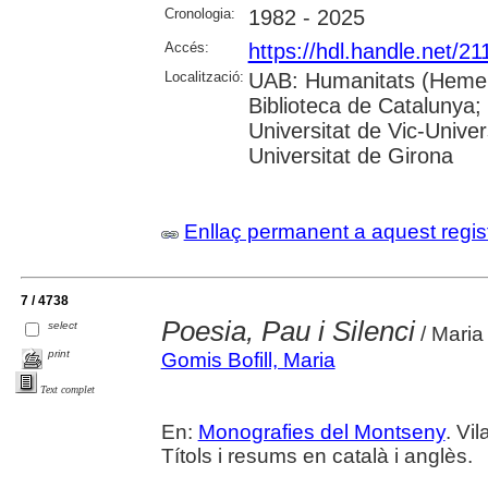
Cronologia:
1982 - 2025
Accés:
https://hdl.handle.net/2
Localització:
UAB: Humanitats (Hemero
Biblioteca de Catalunya;
Universitat de Vic-Univer
Universitat de Girona
Enllaç permanent a aquest regis
7 / 4738
Poesia, Pau i Silenci
select
/ Maria
print
Gomis Bofill, Maria
Text complet
En:
Monografies del Montseny
. Vil
Títols i resums en català i anglès.