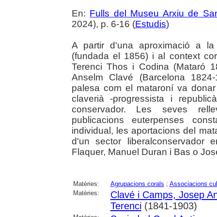
En:
Fulls del Museu Arxiu de Sa
2024), p. 6-16 (
Estudis
)
A partir d'una aproximació a l
(fundada el 1856) i al context co
Terenci Thos i Codina (Mataró 
Anselm Clavé (Barcelona 1824-18
palesa com el mataroní va donar s
claverià -progressista i republi
conservador. Les seves rellev
publicacions euterpenses cons
individual, les aportacions del ma
d'un sector liberalconservador
Flaquer, Manuel Duran i Bas o Jose
Matèries:
Agrupacions corals
;
Associacions cul
Matèries:
Clavé i Camps, Josep A
Terenci
(1841-1903)