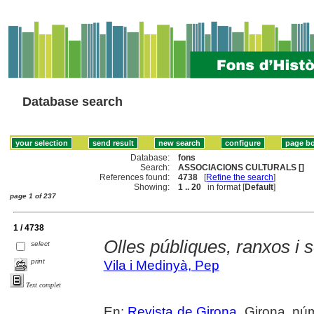
Database search
Database:
fons
Search:
ASSOCIACIONS CULTURALS []
References found:
4738
[
Refine the search
]
Showing:
1 .. 20
in format [
Default
]
page 1 of 237
1 / 4738
Olles públiques, ranxos i 
select
print
Vila i Medinyà, Pep
Text complet
En:
Revista de Girona
. Girona, nú