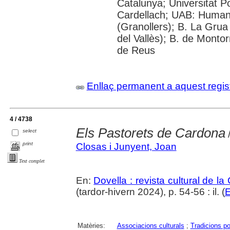
Catalunya; Universitat 
Cardellach; UAB: Humani
(Granollers); B. La Grua
del Vallès); B. de Montor
de Reus
Enllaç permanent a aquest regis
4 / 4738
Els Pastorets de Cardona
select
/
print
Closas i Junyent, Joan
Text complet
En:
Dovella : revista cultural de l
(tardor-hivern 2024), p. 54-56 : il. (
E
Matèries:
Associacions culturals
;
Tradicions po