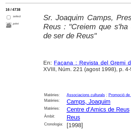
16 / 4738
Sr. Joaquim Camps, Pres
select
print
Reus : "Creiem que s'ha de
de ser de Reus"
En:
Façana : Revista del Gremi 
XVIII, Núm. 221 (agost 1998), p. 4-
Matèries:
Associacions culturals
;
Promoció de 
Matèries:
Camps, Joaquim
Matèries:
Centre d'Amics de Reus
Àmbit:
Reus
Cronologia:
[1998]