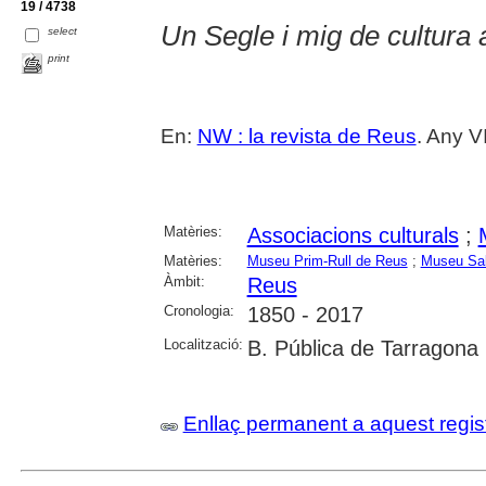
19 / 4738
Un Segle i mig de cultura 
select
print
En:
NW : la revista de Reus
. Any V
Matèries:
Associacions culturals
;
Matèries:
Museu Prim-Rull de Reus
;
Museu Sal
Àmbit:
Reus
Cronologia:
1850 - 2017
Localització:
B. Pública de Tarragona
Enllaç permanent a aquest regis