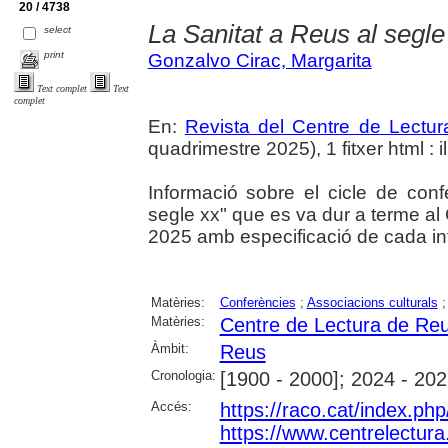
20 / 4738
La Sanitat a Reus al segl
select
print
Gonzalvo Cirac, Margarita
Text complet
Text
complet
En:
Revista del Centre de Lectu
quadrimestre 2025), 1 fitxer html : il
Informació sobre el cicle de con
segle xx" que es va dur a terme al
2025 amb especificació de cada in
Matèries:
Conferències
;
Associacions culturals
Matèries:
Centre de Lectura de Re
Àmbit:
Reus
Cronologia:
[1900 - 2000]; 2024 - 20
Accés:
https://raco.cat/index.p
https://www.centrelectura.c