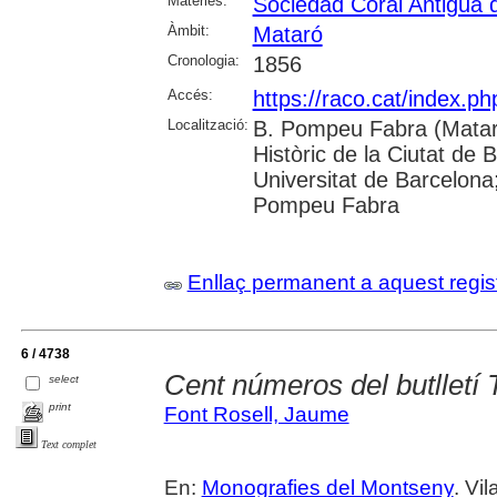
Matèries:
Sociedad Coral Antigua 
Àmbit:
Mataró
Cronologia:
1856
Accés:
https://raco.cat/index.
Localització:
B. Pompeu Fabra (Mataró
Històric de la Ciutat de 
Universitat de Barcelona;
Pompeu Fabra
Enllaç permanent a aquest regis
6 / 4738
Cent números del butlletí
select
print
Font Rosell, Jaume
Text complet
En:
Monografies del Montseny
. Vi