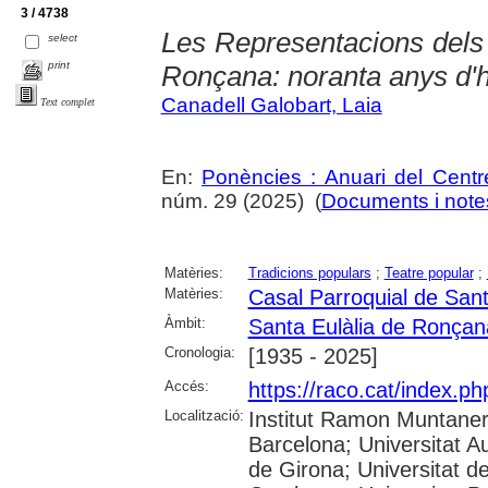
3 / 4738
Les Representacions dels 
select
print
Ronçana: noranta anys d'h
Canadell Galobart, Laia
Text complet
En:
Ponències : Anuari del Centr
núm. 29 (2025) (
Documents i notes
Matèries:
Tradicions populars
;
Teatre popular
;
Matèries:
Casal Parroquial de San
Àmbit:
Santa Eulàlia de Ronçan
Cronologia:
[1935 - 2025]
Accés:
https://raco.cat/index.p
Localització:
Institut Ramon Muntaner;
Barcelona; Universitat A
de Girona; Universitat de