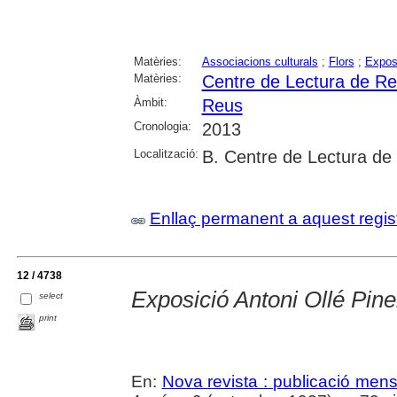
Matèries:
Associacions culturals
;
Flors
;
Exposi
Matèries:
Centre de Lectura de R
Àmbit:
Reus
Cronologia:
2013
Localització:
B. Centre de Lectura de
Enllaç permanent a aquest regis
12 / 4738
Exposició Antoni Ollé Pine
select
print
En:
Nova revista : publicació mensua