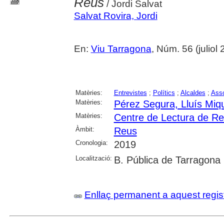
Reus
/ Jordi Salvat
Salvat Rovira, Jordi
En:
Viu Tarragona
, Núm. 56 (juliol
Matèries:
Entrevistes
;
Polítics
;
Alcaldes
;
Asso
Matèries:
Pérez Segura, Lluís Miq
Matèries:
Centre de Lectura de R
Àmbit:
Reus
Cronologia:
2019
Localització:
B. Pública de Tarragona
Enllaç permanent a aquest regis