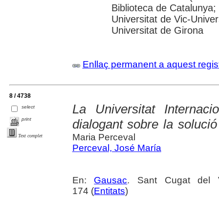
Biblioteca de Catalunya;
Universitat de Vic-Univer
Universitat de Girona
Enllaç permanent a aquest regis
8 / 4738
La Universitat Interna
select
print
dialogant sobre la solució
Maria Perceval
Text complet
Perceval, José María
En:
Gausac
. Sant Cugat del 
174 (
Entitats
)