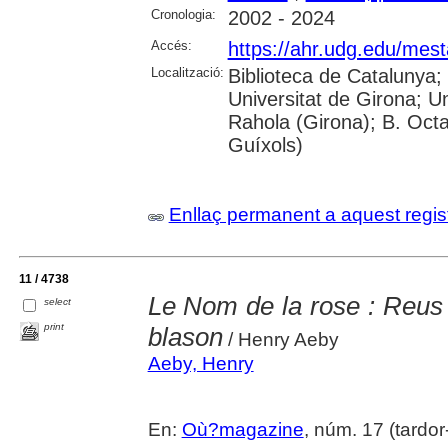
Cronologia:
2002 - 2024
Accés:
https://ahr.udg.edu/mest
Localització:
Biblioteca de Catalunya;
Universitat de Girona; U
Rahola (Girona); B. Octav
Guíxols)
Enllaç permanent a aquest regis
11 / 4738
Le Nom de la rose : Reus f
select
print
blason
/ Henry Aeby
Aeby, Henry
En:
Où?magazine
, núm. 17 (tardo