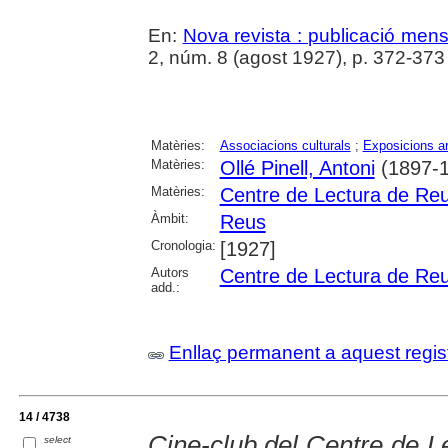
En:
Nova revista : publicació mensua
2, núm. 8 (agost 1927), p. 372-373
Matèries:
Associacions culturals
;
Exposicions ar
Matèries:
Ollé Pinell, Antoni
(1897-1
Matèries:
Centre de Lectura de Re
Àmbit:
Reus
Cronologia:
[1927]
Autors
Centre de Lectura de Re
add.:
Enllaç permanent a aquest regis
14 / 4738
Cine-club del Centre de L
select