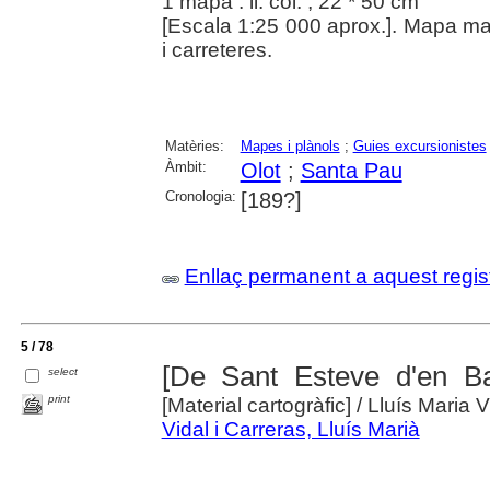
1 mapa : il. col. ; 22 * 50 cm
[Escala 1:25 000 aprox.]. Mapa manu
i carreteres.
Matèries:
Mapes i plànols
;
Guies excursionistes
Àmbit:
Olot
;
Santa Pau
Cronologia:
[189?]
Enllaç permanent a aquest regis
5 / 78
[De Sant Esteve d'en Ba
select
print
[Material cartogràfic]
/ Lluís Maria V
Vidal i Carreras, Lluís Marià