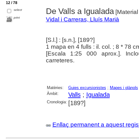
12 / 78
De Valls a Igualada
select
[Material
print
Vidal i Carreras, Lluís Marià
[S.l.] : [s.n.], [189?]
1 mapa en 4 fulls : il. col. ; 8 * 78 c
[Escala 1:25 000 aprox.]. Inclo
carreteres.
Matèries:
Guies excursionistes
;
Mapes i plànols
Àmbit:
Valls
;
Igualada
Cronologia:
[189?]
Enllaç permanent a aquest regis