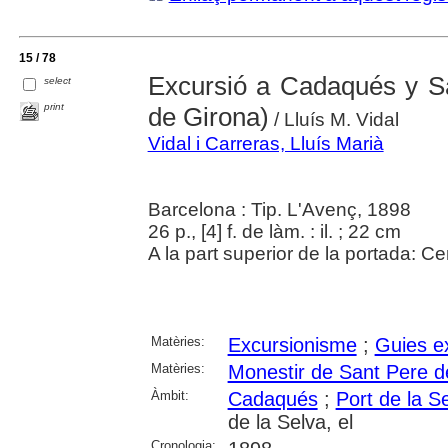
15 / 78
Excursió a Cadaqués y S
select
print
de Girona)
/ Lluís M. Vidal
Vidal i Carreras, Lluís Marià
Barcelona : Tip. L'Avenç, 1898
26 p., [4] f. de làm. : il. ; 22 cm
A la part superior de la portada: C
Matèries:
Excursionisme
;
Guies e
Matèries:
Monestir de Sant Pere 
Àmbit:
Cadaqués
;
Port de la Se
de la Selva, el
Cronologia: