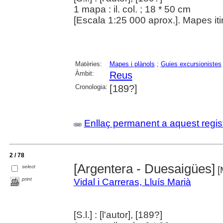
1 mapa : il. col. ; 18 * 50 cm
[Escala 1:25 000 aprox.]. Mapes itine
Matèries:
Mapes i plànols
;
Guies excursionistes
Àmbit:
Reus
Cronologia:
[189?]
Enllaç permanent a aquest regis
2 / 78
[Argentera - Duesaigües]
select
[M
print
Vidal i Carreras, Lluís Marià
[S.l.] : [l'autor], [189?]