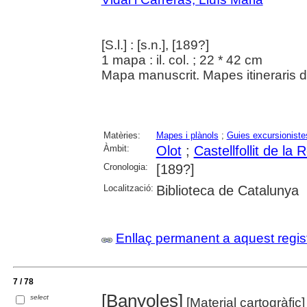
[S.l.] : [s.n.], [189?]
1 mapa : il. col. ; 22 * 42 cm
Mapa manuscrit. Mapes itineraris de 
Matèries:
Mapes i plànols
;
Guies excursioniste
Àmbit:
Olot
;
Castellfollit de la 
Cronologia:
[189?]
Localització:
Biblioteca de Catalunya
Enllaç permanent a aquest regis
7 / 78
[Banyoles]
select
[Material cartogràfic]