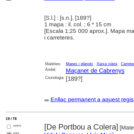
[S.l.] : [s.n.], [189?]
1 mapa : il. col. ; 6 * 15 cm
[Escala 1:25 000 aprox.]. Mapa manu
i carreteres.
Matèries:
Mapes i plànols
;
Xarxa viària
;
Carrete
Àmbit:
Maçanet de Cabrenys
Cronologia:
[189?]
Enllaç permanent a aquest regis
19 / 78
[De Portbou a Colera]
select
[Mater
print