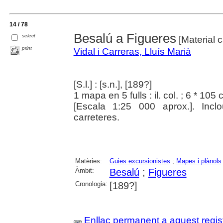
14 / 78
Besalú a Figueres
select
[Material c
print
Vidal i Carreras, Lluís Marià
[S.l.] : [s.n.], [189?]
1 mapa en 5 fulls : il. col. ; 6 * 105
[Escala 1:25 000 aprox.]. Inclo
carreteres.
Matèries:
Guies excursionistes
;
Mapes i plànols
Àmbit:
Besalú
;
Figueres
Cronologia:
[189?]
Enllaç permanent a aquest regis