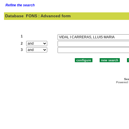
Refine the search
Database
FONS : Advanced form
Search:
1
2
3
Sea
Powered