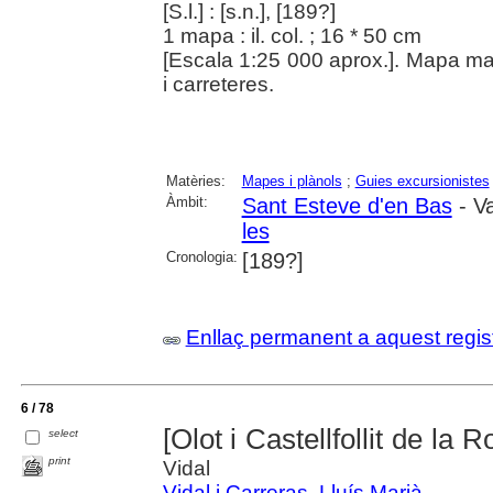
[S.l.] : [s.n.], [189?]
1 mapa : il. col. ; 16 * 50 cm
[Escala 1:25 000 aprox.]. Mapa manu
i carreteres.
Matèries:
Mapes i plànols
;
Guies excursionistes
Àmbit:
Sant Esteve d'en Bas
- Va
les
Cronologia:
[189?]
Enllaç permanent a aquest regis
6 / 78
[Olot i Castellfollit de la R
select
print
Vidal
Vidal i Carreras, Lluís Marià