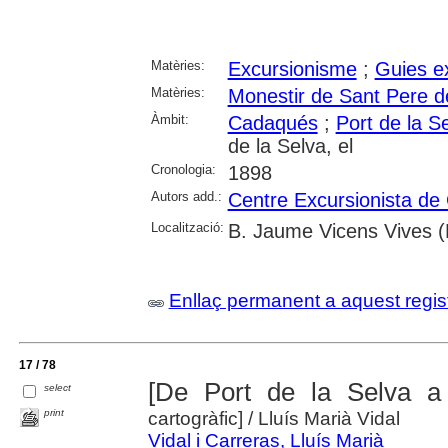
Matèries:
Excursionisme
;
Guies e
Matèries:
Monestir de Sant Pere 
Àmbit:
Cadaqués
;
Port de la Se
de la Selva, el
Cronologia:
1898
Autors add.:
Centre Excursionista de
Localització:
B. Jaume Vicens Vives 
Enllaç permanent a aquest regis
17 / 78
[De Port de la Selva a
select
print
cartogràfic]
/ Lluís Marià Vidal
Vidal i Carreras, Lluís Marià