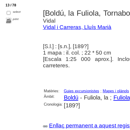
13 / 78
[Boldú, la Fuliola, Tornab
select
print
Vidal
Vidal i Carreras, Lluís Marià
[S.l.] : [s.n.], [189?]
1 mapa : il. col. ; 22 * 50 cm
[Escala 1:25 000 aprox.]. Inclo
carreteres.
Matèries:
Guies excursionistes
;
Mapes i plànols
Àmbit:
Boldú
- Fuliola, la ;
Fuliola
Cronologia:
[189?]
Enllaç permanent a aquest regis