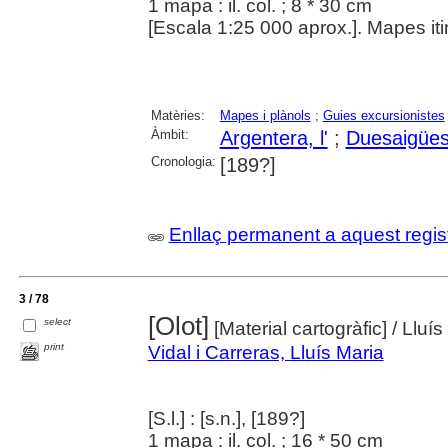
1 mapa : il. col. ; 8 * 30 cm
[Escala 1:25 000 aprox.]. Mapes itine
Matèries:
Mapes i plànols
;
Guies excursionistes
Àmbit:
Argentera, l'
;
Duesaigüe
Cronologia:
[189?]
Enllaç permanent a aquest regis
3 / 78
[Olot]
select
[Material cartogràfic]
/ Lluís
print
Vidal i Carreras, Lluís Maria
[S.l.] : [s.n.], [189?]
1 mapa : il. col. ; 16 * 50 cm