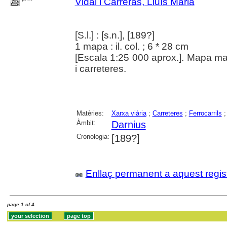
Vidal i Carreras, Lluís Marià
[S.l.] : [s.n.], [189?]
1 mapa : il. col. ; 6 * 28 cm
[Escala 1:25 000 aprox.]. Mapa manu
i carreteres.
Matèries:
Xarxa viària
;
Carreteres
;
Ferrocarrils
Àmbit:
Darnius
Cronologia:
[189?]
Enllaç permanent a aquest regis
page 1 of 4