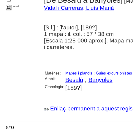
[Mat
print
Vidal i Carreras, Lluís Marià
[S.l.] : [l'autor], [189?]
1 mapa : il. col. ; 57 * 38 cm
[Escala 1:25 000 aprox.]. Mapa manu
i carreteres.
Matèries:
Mapes i plànols
;
Guies excursionistes
Àmbit:
Besalú
;
Banyoles
Cronologia:
[189?]
Enllaç permanent a aquest regis
9 / 78