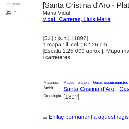
[Santa Cristina d'Aro - Plat
select
print
Marià Vidal
Vidal i Carreras, Lluís Marià
[S.l.] : [s.n.], [189?]
1 mapa : il. col. ; 6 * 26 cm
[Escala 1:25 000 aprox.]. Mapa manu
i carreteres.
Matèries:
Mapes i plànols
;
Guies excursionistes
Àmbit:
Santa Cristina d'Aro
;
Cas
Cronologia:
[189?]
Enllaç permanent a aquest regis