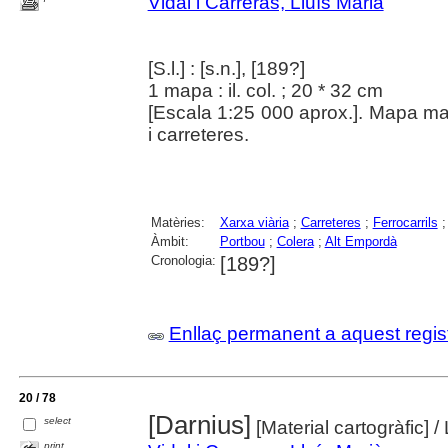
Vidal i Carreras, Lluís Marià
[S.l.] : [s.n.], [189?]
1 mapa : il. col. ; 20 * 32 cm
[Escala 1:25 000 aprox.]. Mapa manu
i carreteres.
Matèries:
Xarxa viària
;
Carreteres
;
Ferrocarrils
Àmbit:
Portbou
;
Colera
;
Alt Empordà
Cronologia:
[189?]
Enllaç permanent a aquest regis
20 / 78
[Darnius]
select
[Material cartogràfic]
/
print