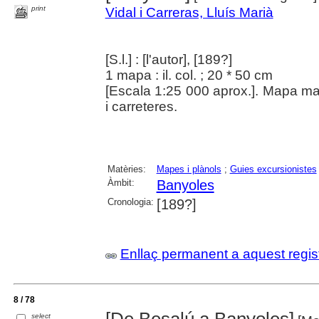
print
Vidal i Carreras, Lluís Marià
[S.l.] : [l'autor], [189?]
1 mapa : il. col. ; 20 * 50 cm
[Escala 1:25 000 aprox.]. Mapa manu
i carreteres.
Matèries:
Mapes i plànols
;
Guies excursionistes
Àmbit:
Banyoles
Cronologia:
[189?]
Enllaç permanent a aquest regis
8 / 78
[De Besalú a Banyoles]
select