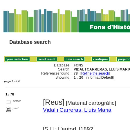
Database search
Database:
FONS
Search:
VIDAL I CARRERAS, LLUIS MARIA
References found:
78
[
Refine the search
]
Showing:
1 .. 20
in format [
Default
]
page 1 of 4
1 / 78
[Reus]
select
[Material cartogràfic]
print
Vidal i Carreras, Lluís Marià
[S.l.] : [l'autor], [189?]