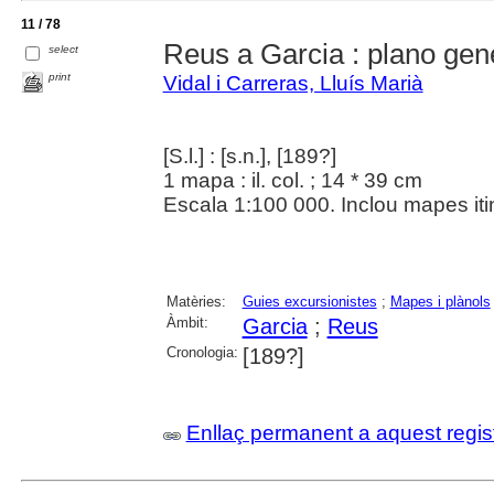
11 / 78
Reus a Garcia : plano gen
select
print
Vidal i Carreras, Lluís Marià
[S.l.] : [s.n.], [189?]
1 mapa : il. col. ; 14 * 39 cm
Escala 1:100 000. Inclou mapes itine
Matèries:
Guies excursionistes
;
Mapes i plànols
Àmbit:
Garcia
;
Reus
Cronologia:
[189?]
Enllaç permanent a aquest regis