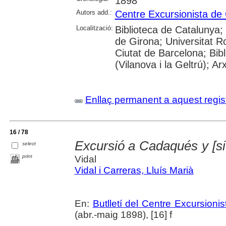
1898
Autors add.:
Centre Excursionista de
Localització:
Biblioteca de Catalunya; 
de Girona; Universitat Rovi
Ciutat de Barcelona; Bib
(Vilanova i la Geltrú); A
Enllaç permanent a aquest regis
16 / 78
Excursió a Cadaqués y [s
select
print
Vidal
Vidal i Carreras, Lluís Marià
En:
Butlletí del Centre Excursioni
(abr.-maig 1898), [16] f