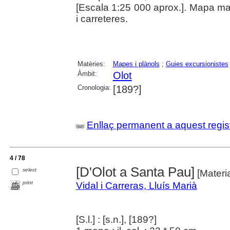
[Escala 1:25 000 aprox.]. Mapa manu
i carreteres.
Matèries:
Mapes i plànols
;
Guies excursionistes
Àmbit:
Olot
Cronologia:
[189?]
Enllaç permanent a aquest regis
4 / 78
[D'Olot a Santa Pau]
select
[Materia
print
Vidal i Carreras, Lluís Marià
[S.l.] : [s.n.], [189?]