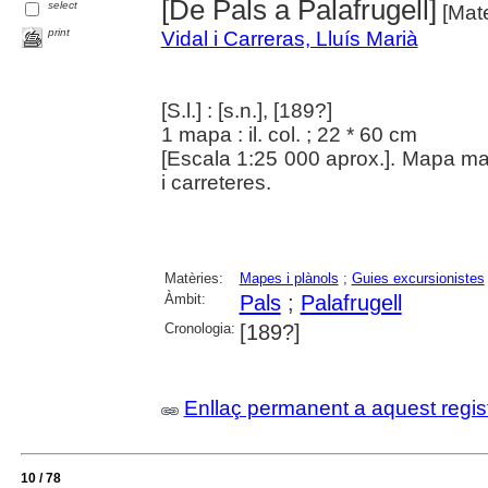
[De Pals a Palafrugell]
select
[Mate
print
Vidal i Carreras, Lluís Marià
[S.l.] : [s.n.], [189?]
1 mapa : il. col. ; 22 * 60 cm
[Escala 1:25 000 aprox.]. Mapa manu
i carreteres.
Matèries:
Mapes i plànols
;
Guies excursionistes
Àmbit:
Pals
;
Palafrugell
Cronologia:
[189?]
Enllaç permanent a aquest regis
10 / 78