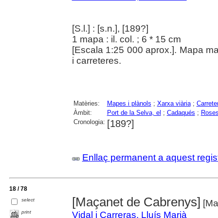
[S.l.] : [s.n.], [189?]
1 mapa : il. col. ; 6 * 15 cm
[Escala 1:25 000 aprox.]. Mapa manu
i carreteres.
Matèries:
Mapes i plànols
;
Xarxa viària
;
Carrete
Àmbit:
Port de la Selva, el
;
Cadaqués
;
Rose
Cronologia:
[189?]
Enllaç permanent a aquest regis
18 / 78
[Maçanet de Cabrenys]
select
[Mat
print
Vidal i Carreras, Lluís Marià