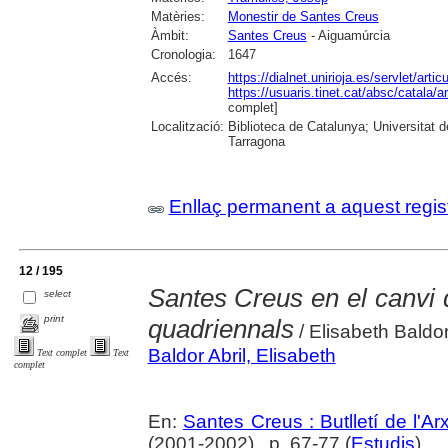
Matèries:
Monestir de Santes Creus
Àmbit:
Santes Creus
- Aiguamúrcia
Cronologia:
1647
Accés:
https://dialnet.unirioja.es/servlet/art
https://usuaris.tinet.cat/absc/catala/a
complet]
Localització:
Biblioteca de Catalunya; Universitat de
Tarragona
Enllaç permanent a aquest regis
12 / 195
Santes Creus en el canvi 
select
print
quadriennals
/ Elisabeth Baldor
Baldor Abril, Elisabeth
Text complet
Text
complet
En:
Santes Creus : Butlletí de l'Arx
(2001-2002) , p. 67-77 (
Estudis
)