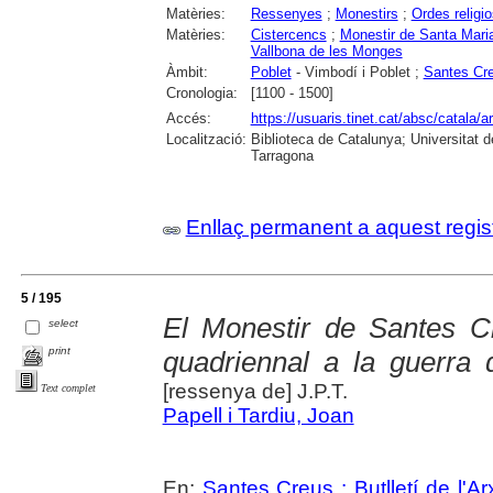
Matèries:
Ressenyes
;
Monestirs
;
Ordes religi
Matèries:
Cistercencs
;
Monestir de Santa Mari
Vallbona de les Monges
Àmbit:
Poblet
- Vimbodí i Poblet ;
Santes Cr
Cronologia:
[1100 - 1500]
Accés:
https://usuaris.tinet.cat/absc/catala/a
Localització:
Biblioteca de Catalunya; Universitat de
Tarragona
Enllaç permanent a aquest regis
5 / 195
El Monestir de Santes C
select
print
quadriennal a la guerra
[ressenya de] J.P.T.
Text complet
Papell i Tardiu, Joan
En:
Santes Creus : Butlletí de l'Arx