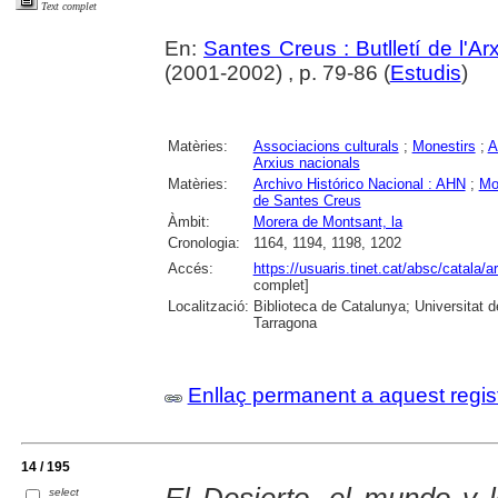
Text complet
En:
Santes Creus : Butlletí de l'Arx
(2001-2002) , p. 79-86 (
Estudis
)
Matèries:
Associacions culturals
;
Monestirs
;
A
Arxius nacionals
Matèries:
Archivo Histórico Nacional : AHN
;
Mo
de Santes Creus
Àmbit:
Morera de Montsant, la
Cronologia:
1164, 1194, 1198, 1202
Accés:
https://usuaris.tinet.cat/absc/catala/a
complet]
Localització:
Biblioteca de Catalunya; Universitat de
Tarragona
Enllaç permanent a aquest regis
14 / 195
El Desierto, el mundo y l
select