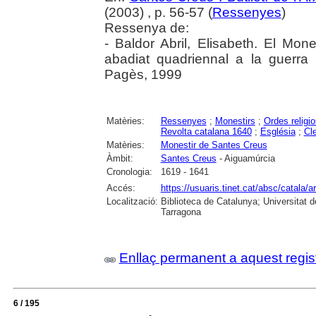
(2003) , p. 56-57 (
Ressenyes
)
Ressenya de:
- Baldor Abril, Elisabeth. El Mo
abadiat quadriennal a la guerra
Pagès, 1999
Matèries:
Ressenyes
;
Monestirs
;
Ordes religi
Revolta catalana 1640
;
Església
;
Cl
Matèries:
Monestir de Santes Creus
Àmbit:
Santes Creus
- Aiguamúrcia
Cronologia:
1619 - 1641
Accés:
https://usuaris.tinet.cat/absc/catala/a
Localització:
Biblioteca de Catalunya; Universitat de
Tarragona
Enllaç permanent a aquest regis
6 / 195