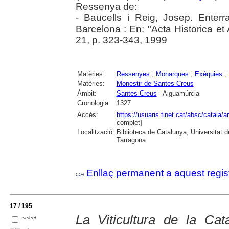
Ressenya de:
- Baucells i Reig, Josep. Ente
Barcelona : En: "Acta Historica e
21, p. 323-343, 1999
Matèries:
Ressenyes
;
Monarques
;
Exèquies
;
Matèries:
Monestir de Santes Creus
Àmbit:
Santes Creus
- Aiguamúrcia
Cronologia:
1327
Accés:
https://usuaris.tinet.cat/absc/catala/a
complet]
Localització:
Biblioteca de Catalunya; Universitat de
Tarragona
Enllaç permanent a aquest regis
17 / 195
La Viticultura de la Ca
select