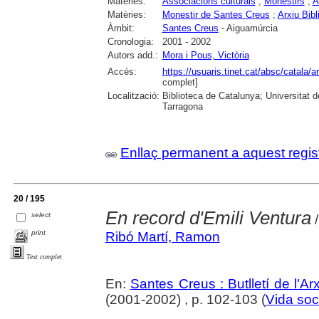
Matèries:
Associacions culturals
;
Monestirs
;
A
Matèries:
Monestir de Santes Creus
;
Arxiu Bib
Àmbit:
Santes Creus
- Aiguamúrcia
Cronologia:
2001 - 2002
Autors add.:
Mora i Pous, Victòria
Accés:
https://usuaris.tinet.cat/absc/catala/a
complet]
Localització:
Biblioteca de Catalunya; Universitat de
Tarragona
Enllaç permanent a aquest regis
20 / 195
En record d'Emili Ventura
select
/
print
Ribó Martí, Ramon
Text complet
En:
Santes Creus : Butlletí de l'Arx
(2001-2002) , p. 102-103 (
Vida soc