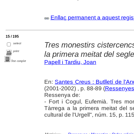
Enllaç permanent a aquest regis
15 / 195
Tres monestirs cistercenc
select
print
la primera meitat del segl
Papell i Tardiu, Joan
Text complet
En:
Santes Creus : Butlletí de l'Arx
(2001-2002) , p. 88-89 (
Ressenye
Ressenya de:
- Fort i Cogul, Eufemià. Tres mo
Tàrrega a la primera meitat del se
cultural de l'Urgell", núm. 15, p. 1