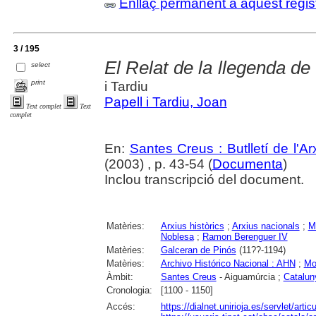
Enllaç permanent a aquest regis
3 / 195
El Relat de la llegenda d
select
print
i Tardiu
Papell i Tardiu, Joan
Text complet
Text
complet
En:
Santes Creus : Butlletí de l'Arx
(2003) , p. 43-54 (
Documenta
)
Inclou transcripció del document.
Matèries:
Arxius històrics
;
Arxius nacionals
;
M
Noblesa
;
Ramon Berenguer IV
Matèries:
Galceran de Pinós
(11??-1194)
Matèries:
Archivo Histórico Nacional : AHN
;
Mo
Àmbit:
Santes Creus
- Aiguamúrcia ;
Catalun
Cronologia:
[1100 - 1150]
Accés:
https://dialnet.unirioja.es/servlet/art