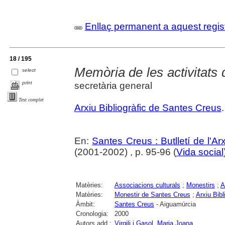
Enllaç permanent a aquest regis
18 / 195
Memòria de les activitats 
select
print
secretària general
Text complet
Arxiu Bibliogràfic de Santes Creus
.
En:
Santes Creus : Butlletí de l'Arx
(2001-2002) , p. 95-96 (
Vida social
Matèries:
Associacions culturals
;
Monestirs
;
A
Matèries:
Monestir de Santes Creus
;
Arxiu Bib
Àmbit:
Santes Creus
- Aiguamúrcia
Cronologia:
2000
Autors add.:
Virgili i Gasol, Maria Joana