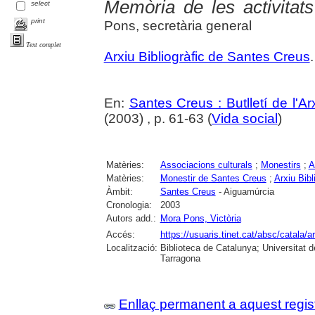
Memòria de les activitat
select
print
Pons, secretària general
Text complet
Arxiu Bibliogràfic de Santes Creus
.
En:
Santes Creus : Butlletí de l'Arx
(2003) , p. 61-63 (
Vida social
)
Matèries:
Associacions culturals
;
Monestirs
;
A
Matèries:
Monestir de Santes Creus
;
Arxiu Bib
Àmbit:
Santes Creus
- Aiguamúrcia
Cronologia:
2003
Autors add.:
Mora Pons, Victòria
Accés:
https://usuaris.tinet.cat/absc/catala/a
Localització:
Biblioteca de Catalunya; Universitat de
Tarragona
Enllaç permanent a aquest regis