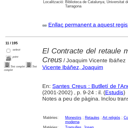
Localització:
Biblioteca de Catalunya; Universitat de
Tarragona
Enllaç permanent a aquest regis
11 / 195
El Contracte del retaule 
select
print
Creus
/ Joaquim Vicente Ibáñez
Vicente Ibáñez, Joaquim
Text complet
Text
complet
En:
Santes Creus : Butlletí de l'Arx
(2001-2002) , p. 9-24 : il. (
Estudis
)
Notes a peu de pàgina. Inclou tran
Matèries:
Monestirs
;
Retaules
;
Art religiós
;
Co
moderna
Matèries:
Tramulles, Josep