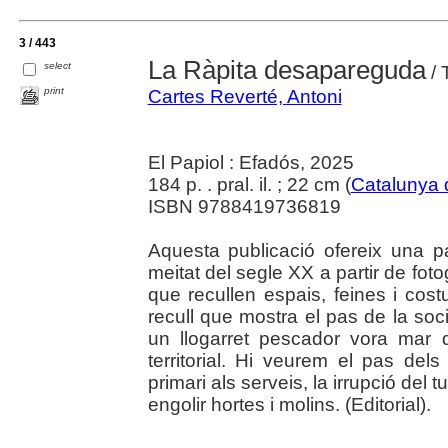
3 / 443
La Ràpita desapareguda
select
/ 
print
Cartes Reverté, Antoni
El Papiol : Efadós, 2025
184 p. . pral. il. ; 22 cm (
Catalunya
ISBN 9788419736819
Aquesta publicació ofereix una p
meitat del segle XX a partir de foto
que recullen espais, feines i cos
recull que mostra el pas de la soc
un llogarret pescador vora mar 
territorial. Hi veurem el pas dels 
primari als serveis, la irrupció del 
engolir hortes i molins. (Editorial).