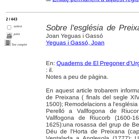
2 / 443
Sobre l'església de Preix
select
print
Joan Yeguas i Gassó
Yeguas i Gassó, Joan
Text complet
En:
Quaderns de El Pregoner d'Urg
: il.
Notes a peu de pàgina.
En aquest article trobarem inform
de Preixana ( finals del segle X
1500); Remodelacions a l'església 
Perelló a Vallfogona de Riuco
Vallfogona de Riucorb (1600-162
1625):una rosassa del grup de Bel
Déu de l'Horta de Preixana (cap
Ventalada a Anglesola (1777); U