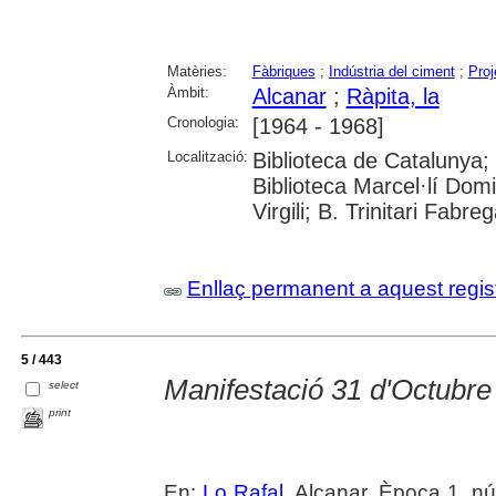
Matèries:
Fàbriques
;
Indústria del ciment
;
Proj
Àmbit:
Alcanar
;
Ràpita, la
Cronologia:
[1964 - 1968]
Localització:
Biblioteca de Catalunya;
Biblioteca Marcel·lí Domi
Virgili; B. Trinitari Fabre
Enllaç permanent a aquest regis
5 / 443
Manifestació 31 d'Octubre
select
print
En:
Lo Rafal
. Alcanar. Època 1, n