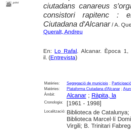
print
ciutadans canareus s'orga
consistori rapitenc : 
Ciutadana d'Alcanar
/ A. Que
Queralt, Andreu
En:
Lo Rafal
. Alcanar. Època 1,
il. (
Entrevista
)
Matèries:
Segregació de municipis
;
Participaci
Matèries:
Plataforma Ciutadana d'Alcanar
;
Ajun
Àmbit:
Alcanar
;
Ràpita, la
Cronologia:
[1961 - 1998]
Localització:
Biblioteca de Catalunya;
Biblioteca Marcel·lí Domi
Virgili; B. Trinitari Fabre