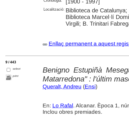
Cronologia:
[1900 - 1997]
Localització:
Biblioteca de Catalunya;
Biblioteca Marcel·lí Domi
Virgili; B. Trinitari Fabre
Enllaç permanent a aquest regis
9 / 443
Benigno Estupiñà Meseg
select
print
Matarredona" : l'últim ma
Queralt, Andreu
(
Ensi
)
En:
Lo Rafal
. Alcanar. Època 1, núm.
Inclou obres premiades.