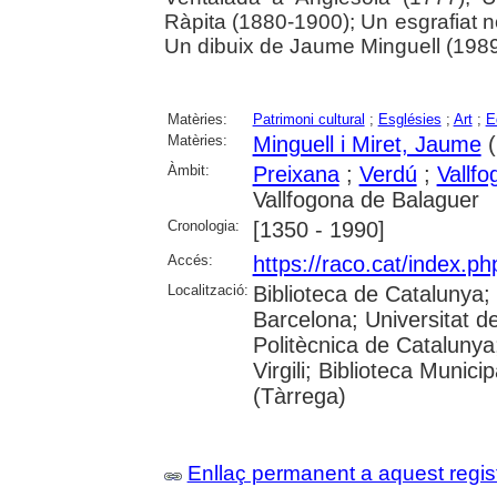
Ràpita (1880-1900); Un esgrafiat n
Un dibuix de Jaume Minguell (198
Matèries:
Patrimoni cultural
;
Esglésies
;
Art
;
E
Matèries:
Minguell i Miret, Jaume
(
Àmbit:
Preixana
;
Verdú
;
Vallf
Vallfogona de Balaguer
Cronologia:
[1350 - 1990]
Accés:
https://raco.cat/index.
Localització:
Biblioteca de Catalunya;
Barcelona; Universitat de
Politècnica de Catalunya
Virgili; Biblioteca Munic
(Tàrrega)
Enllaç permanent a aquest regis