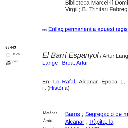
Biblioteca Marcel·lí Domi
Virgili; B. Trinitari Fabre
Enllaç permanent a aquest regis
8 / 443
El Barri Espanyol
select
/ Artur Lan
print
Lange i Brea, Artur
En:
Lo Rafal
. Alcanar. Època 1, 
il. (
Història
)
Matèries:
Barris
;
Segregació de mu
Àmbit:
Alcanar
;
Ràpita, la