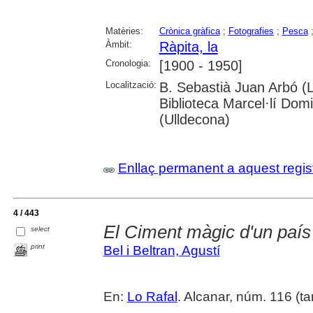
Matèries:
Crònica gràfica
;
Fotografies
;
Pesca
Àmbit:
Ràpita, la
Cronologia:
[1900 - 1950]
Localització:
B. Sebastià Juan Arbó (L
Biblioteca Marcel·lí Dom
(Ulldecona)
Enllaç permanent a aquest regis
4 / 443
El Ciment màgic d'un país
select
print
Bel i Beltran, Agustí
En:
Lo Rafal
. Alcanar, núm. 116 (tard