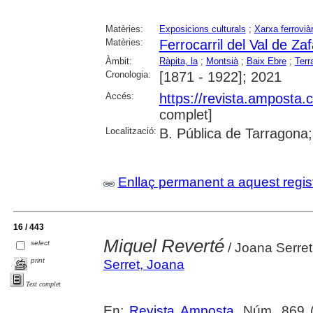
Matèries:
Exposicions culturals
;
Xarxa ferroviàr
Matèries:
Ferrocarril del Val de Za
Àmbit:
Ràpita, la
;
Montsià
;
Baix Ebre
;
Terr
Cronologia:
[1871 - 1922]; 2021
Accés:
https://revista.amposta.
complet]
Localització:
B. Pública de Tarragona;
Enllaç permanent a aquest regis
16 / 443
Miquel Reverté
select
/ Joana Serret
print
Serret, Joana
Text complet
En:
Revista Amposta
, Núm. 869 (