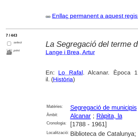
Enllaç permanent a aquest regis
7 / 443
La Segregació del terme d
select
print
Lange i Brea, Artur
En:
Lo Rafal
. Alcanar. Època 1
il. (
Història
)
Matèries:
Segregació de municipis
Àmbit:
Alcanar
;
Ràpita, la
Cronologia:
[1788 - 1961]
Localització:
Biblioteca de Catalunya;