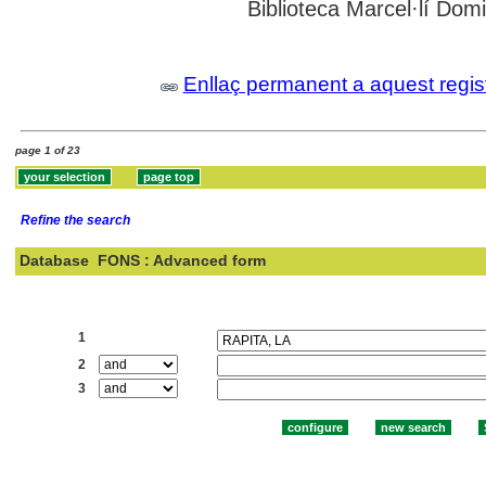
Biblioteca Marcel·lí Dom
Enllaç permanent a aquest regis
page 1 of 23
Refine the search
Database
FONS : Advanced form
Search:
1
2
3