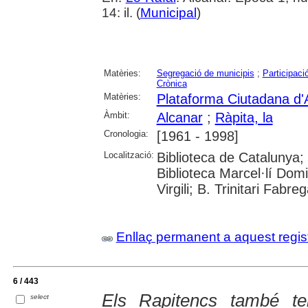
14: il. (
Municipal
)
Matèries:
Segregació de municipis
;
Participaci
Crònica
Matèries:
Plataforma Ciutadana d'
Àmbit:
Alcanar
;
Ràpita, la
Cronologia:
[1961 - 1998]
Localització:
Biblioteca de Catalunya;
Biblioteca Marcel·lí Domi
Virgili; B. Trinitari Fabre
Enllaç permanent a aquest regis
6 / 443
Els Rapitencs també t
select