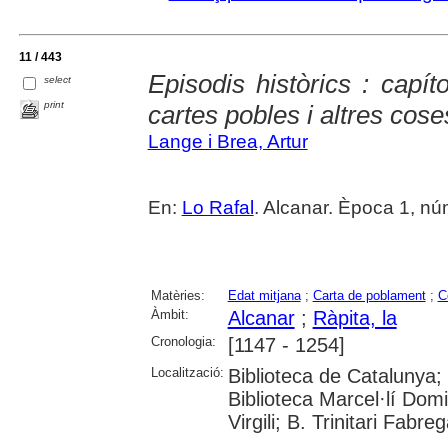
11 / 443
Episodis històrics : capít
select
print
cartes pobles i altres cose
Lange i Brea, Artur
En:
Lo Rafal
. Alcanar. Època 1, núm
Matèries:
Edat mitjana
;
Carta de poblament
;
C
Àmbit:
Alcanar
;
Ràpita, la
Cronologia:
[1147 - 1254]
Localització:
Biblioteca de Catalunya;
Biblioteca Marcel·lí Domi
Virgili; B. Trinitari Fabre