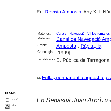
En:
Revista Amposta
. Any XLI, Nú
Matèries:
Canals
;
Navegació
;
Vil·les romanes
Matèries:
Canal de Navegació Amp
Àmbit:
Amposta
;
Ràpita, la
Cronologia:
[1999]
Localització:
B. Pública de Tarragona;
Enllaç permanent a aquest regis
18 / 443
En Sebastià Juan Arbó
select
/ Ma
print