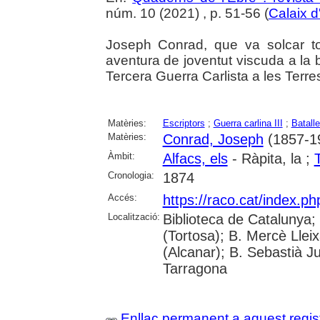
núm. 10 (2021) , p. 51-56 (
Calaix d
Joseph Conrad, que va solcar t
aventura de joventut viscuda a la 
Tercera Guerra Carlista a les Terres
Matèries:
Escriptors
;
Guerra carlina III
;
Batall
Matèries:
Conrad, Joseph
(1857-1
Àmbit:
Alfacs, els
- Ràpita, la ;
Cronologia:
1874
Accés:
https://raco.cat/index.p
Localització:
Biblioteca de Catalunya;
(Tortosa); B. Mercè Lleix
(Alcanar); B. Sebastià J
Tarragona
Enllaç permanent a aquest regis