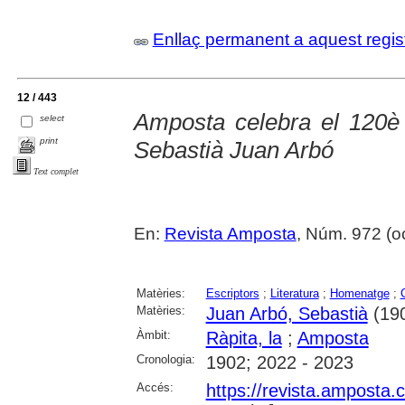
Enllaç permanent a aquest regis
12 / 443
Amposta celebra el 120è 
select
print
Sebastià Juan Arbó
Text complet
En:
Revista Amposta
, Núm. 972 (oct
Matèries:
Escriptors
;
Literatura
;
Homenatge
;
Matèries:
Juan Arbó, Sebastià
(19
Àmbit:
Ràpita, la
;
Amposta
Cronologia:
1902; 2022 - 2023
Accés:
https://revista.amposta.