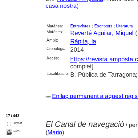
casa nostra
)
Matèries:
Entrevistes
;
Escriptors
;
Literatura
Matèries:
Reverté Aguilar, Miquel
(
Àmbit:
Ràpita, la
Cronologia:
2014
Accés:
https://revista.amposta.
complet]
Localització:
B. Pública de Tarragona;
Enllaç permanent a aquest regis
17 / 443
El Canal de navegació
select
/ per
print
(
Mario
)