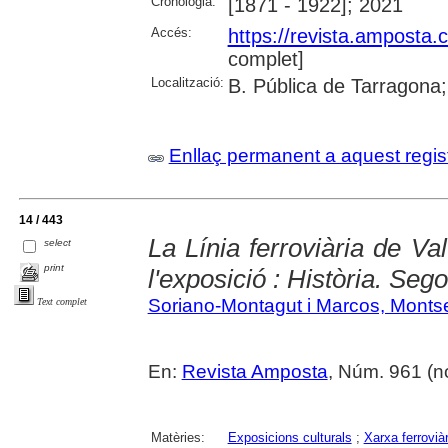
Cronologia:
[1871 - 1922]; 2021
Accés:
https://revista.amposta.
complet]
Localització:
B. Pública de Tarragona;
Enllaç permanent a aquest regis
14 / 443
La Línia ferroviària de Va
select
print
l'exposició : Història. Seg
Soriano-Montagut i Marcos, Montse
Text complet
En:
Revista Amposta
, Núm. 961 (no
Matèries:
Exposicions culturals
;
Xarxa ferroviàr