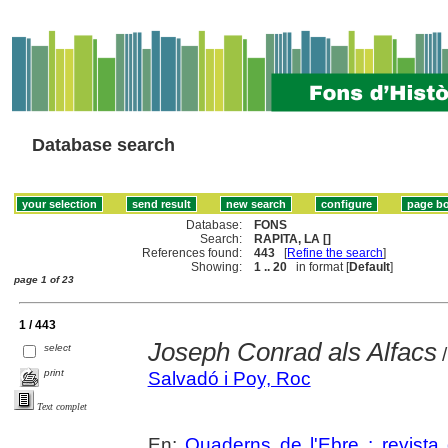
Database search
Database:
FONS
Search:
RAPITA, LA []
References found:
443
[
Refine the search
]
Showing:
1 .. 20
in format [
Default
]
page 1 of 23
1 / 443
Joseph Conrad als Alfacs
select
/
print
Salvadó i Poy, Roc
Text complet
En:
Quaderns de l'Ebre : revista 