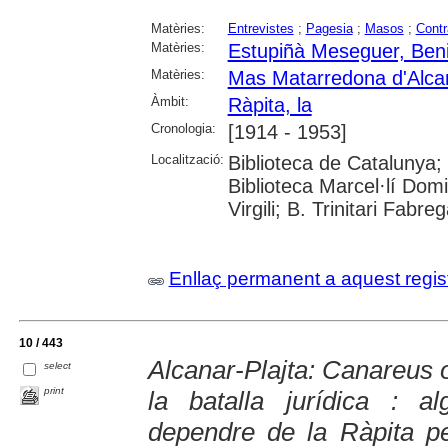
Matèries:
Entrevistes
;
Pagesia
;
Masos
;
Contr
Matèries:
Estupiñà Meseguer, Ben
Matèries:
Mas Matarredona d'Alca
Àmbit:
Ràpita, la
Cronologia:
[1914 - 1953]
Localització:
Biblioteca de Catalunya;
Biblioteca Marcel·lí Domi
Virgili; B. Trinitari Fabre
Enllaç permanent a aquest regis
10 / 443
Alcanar-Plajta: Canareus 
select
print
la batalla jurídica : a
dependre de la Ràpita p