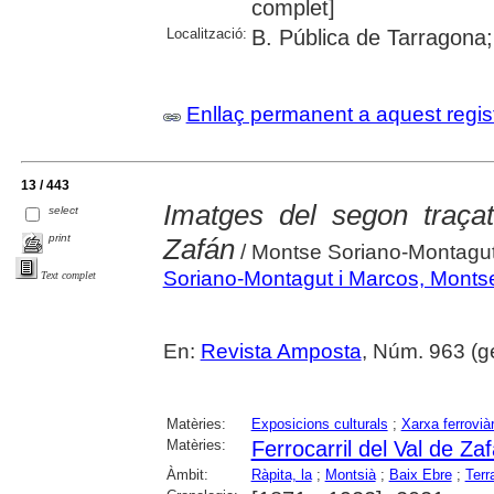
complet]
Localització:
B. Pública de Tarragona;
Enllaç permanent a aquest regis
13 / 443
Imatges del segon traçat
select
print
Zafán
/ Montse Soriano-Montagu
Soriano-Montagut i Marcos, Montse
Text complet
En:
Revista Amposta
, Núm. 963 (gen
Matèries:
Exposicions culturals
;
Xarxa ferroviàr
Matèries:
Ferrocarril del Val de Za
Àmbit:
Ràpita, la
;
Montsià
;
Baix Ebre
;
Terr