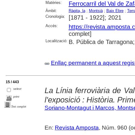
Matèries:
Ferrocarril del Val de Za
Àmbit:
Ràpita, la
;
Montsià
;
Baix Ebre
;
Terr
Cronologia:
[1871 - 1922]; 2021
Accés:
https://revista.amposta.
complet]
Localització:
B. Pública de Tarragona;
Enllaç permanent a aquest regis
15 / 443
La Línia ferroviària de Va
select
print
l'exposició : Història. Prim
Soriano-Montagut i Marcos, Montse
Text complet
En:
Revista Amposta
, Núm. 960 (oct