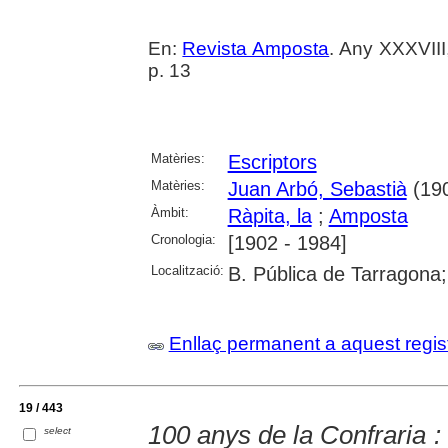
En:
Revista Amposta
. Any XXXVII
p. 13
Matèries:
Escriptors
Matèries:
Juan Arbó, Sebastià
(19
Àmbit:
Ràpita, la
;
Amposta
Cronologia:
[1902 - 1984]
Localització:
B. Pública de Tarragona;
Enllaç permanent a aquest regis
19 / 443
100 anys de la Confraria :
select