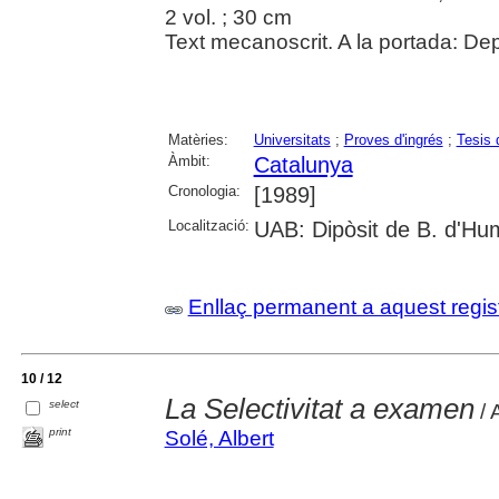
2 vol. ; 30 cm
Text mecanoscrit. A la portada: De
Matèries:
Universitats
;
Proves d'ingrés
;
Tesis 
Àmbit:
Catalunya
Cronologia:
[1989]
Localització:
UAB: Dipòsit de B. d'Hu
Enllaç permanent a aquest regis
10 / 12
La Selectivitat a examen
select
/ 
print
Solé, Albert