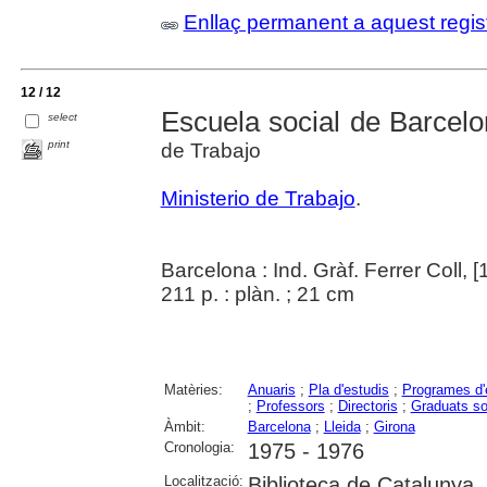
Enllaç permanent a aquest regis
12 / 12
Escuela social de Barcel
select
print
de Trabajo
Ministerio de Trabajo
.
Barcelona : Ind. Gràf. Ferrer Coll, [
211 p. : plàn. ; 21 cm
Matèries:
Anuaris
;
Pla d'estudis
;
Programes d'
;
Professors
;
Directoris
;
Graduats so
Àmbit:
Barcelona
;
Lleida
;
Girona
Cronologia:
1975 - 1976
Localització:
Biblioteca de Catalunya