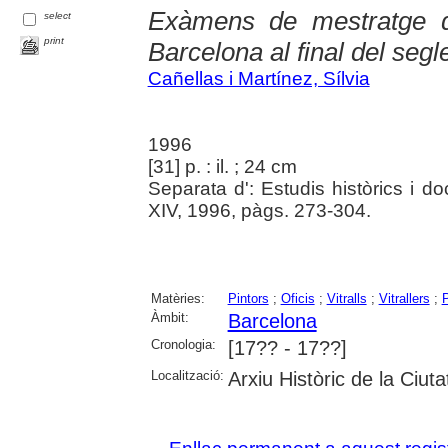
Exàmens de mestratge de
select
print
Barcelona al final del segl
Cañellas i Martínez, Sílvia
1996
[31] p. : il. ; 24 cm
Separata d': Estudis històrics i d
XIV, 1996, pàgs. 273-304.
Matèries:
Pintors
;
Oficis
;
Vitralls
;
Vitrallers
;
P
Àmbit:
Barcelona
Cronologia:
[17?? - 17??]
Localització:
Arxiu Històric de la Ciut