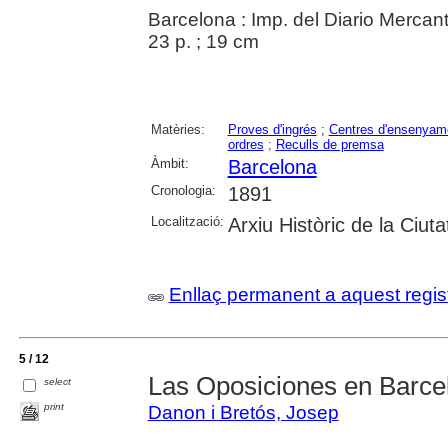
Barcelona : Imp. del Diario Mercant
23 p. ; 19 cm
Matèries:
Proves d'ingrés
;
Centres d'ensenyam
ordres
;
Reculls de premsa
Àmbit:
Barcelona
Cronologia:
1891
Localització:
Arxiu Històric de la Ciut
Enllaç permanent a aquest regis
5 / 12
Las Oposiciones en Barce
select
print
Danon i Bretós, Josep