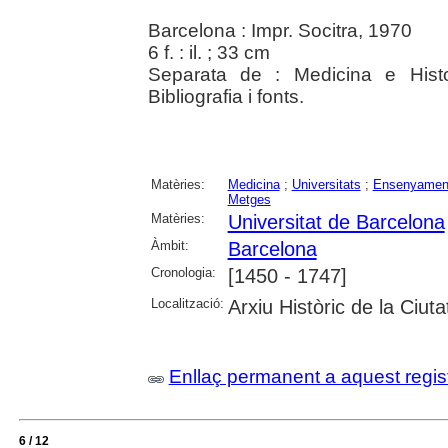
Barcelona : Impr. Socitra, 1970
6 f. : il. ; 33 cm
Separata de : Medicina e Histo
Bibliografia i fonts.
Matèries:
Medicina
;
Universitats
;
Ensenyament
Metges
Matèries:
Universitat de Barcelona
Àmbit:
Barcelona
Cronologia:
[1450 - 1747]
Localització:
Arxiu Històric de la Ciut
Enllaç permanent a aquest regis
6 / 12