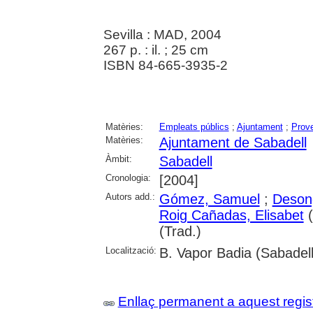
Sevilla : MAD, 2004
267 p. : il. ; 25 cm
ISBN 84-665-3935-2
Matèries:
Empleats públics
;
Ajuntament
;
Prove
Matèries:
Ajuntament de Sabadell
Àmbit:
Sabadell
Cronologia:
[2004]
Autors add.:
Gómez, Samuel
;
Desong
Roig Cañadas, Elisabet
(
(Trad.)
Localització:
B. Vapor Badia (Sabadell
Enllaç permanent a aquest regis