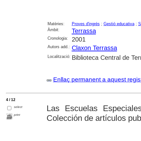
Matèries:
Proves d'ingrés
;
Gestió educativa
;
S
Àmbit:
Terrassa
Cronologia:
2001
Autors add.:
Claxon Terrassa
Localització:
Biblioteca Central de Te
Enllaç permanent a aquest regis
4 / 12
Las Escuelas Especiale
select
print
Colección de artículos pub