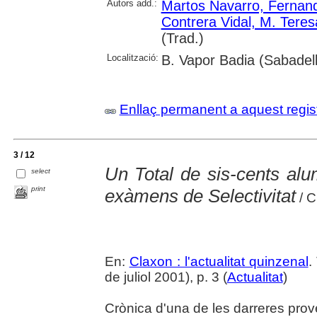
Autors add.:
Martos Navarro, Fernan
Contrera Vidal, M. Teres
(Trad.)
Localització:
B. Vapor Badia (Sabadell
Enllaç permanent a aquest regis
3 / 12
Un Total de sis-cents alu
select
print
exàmens de Selectivitat
/ C
En:
Claxon : l'actualitat quinzenal
.
de juliol 2001), p. 3 (
Actualitat
)
Crònica d'una de les darreres prove