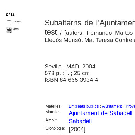
2 / 12
Subalterns de l'Ajuntamen
select
print
test
/ [autors: Fernando Martos N
Lledós Monsó, Ma. Teresa Contrera
Sevilla : MAD, 2004
578 p. : il. ; 25 cm
ISBN 84-665-3934-4
Matèries:
Empleats públics
;
Ajuntament
;
Prove
Matèries:
Ajuntament de Sabadell
Àmbit:
Sabadell
Cronologia:
[2004]