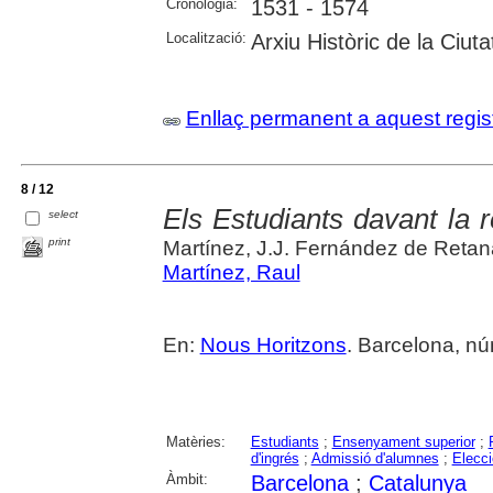
Cronologia:
1531 - 1574
Localització:
Arxiu Històric de la Ciut
Enllaç permanent a aquest regis
8 / 12
Els Estudiants davant la r
select
print
Martínez, J.J. Fernández de Retan
Martínez, Raul
En:
Nous Horitzons
. Barcelona, nú
Matèries:
Estudiants
;
Ensenyament superior
;
d'ingrés
;
Admissió d'alumnes
;
Elecci
Àmbit:
Barcelona
;
Catalunya