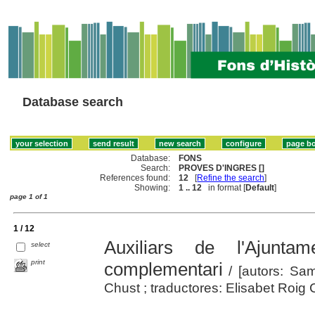
Database search
Database:
FONS
Search:
PROVES D'INGRES []
References found:
12
[
Refine the search
]
Showing:
1 .. 12
in format [
Default
]
page 1 of 1
1 / 12
Auxiliars de l'Ajunta
select
print
complementari
/ [autors: Sa
Chust ; traductores: Elisabet Roig