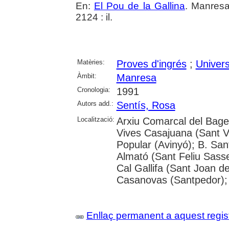
En:
El Pou de la Gallina
. Manresa
2124 : il.
Matèries:
Proves d'ingrés
;
Univers
Àmbit:
Manresa
Cronologia:
1991
Autors add.:
Sentís, Rosa
Localització:
Arxiu Comarcal del Bages
Vives Casajuana (Sant Vi
Popular (Avinyó); B. San
Almató (Sant Feliu Sasse
Cal Gallifa (Sant Joan de
Casanovas (Santpedor); 
Enllaç permanent a aquest regis