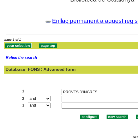
Enllaç permanent a aquest regis
page 1 of 1
Refine the search
Database
FONS : Advanced form
Search:
1
2
3
Sea