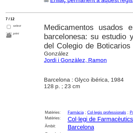
Enllaç permanent a aquest regis
7 / 12
Medicamentos usados e
select
print
barcelonesa: su estudio 
del Colegio de Boticarios
González
Jordi i Gonzàlez, Ramon
Barcelona : Glyco ibérica, 1984
128 p. ; 23 cm
Matèries:
Farmàcia
;
Col·legis professionals
;
P
Matèries:
Col·legi de Farmacèutic
Àmbit:
Barcelona