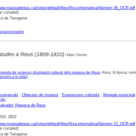
www.museudereus.cat/sites/default/files/fitxa-informativa/Número 36_OCR.pdf
r complet]
ca de Tarragona
aquest registre
tudes a Reus (1809-1810)
/ Marc Ferran
 revista de recerca i divulgació cultural dels museus de Reus
. Reus. III època, núm
icions a la vista
)
comarcals
;
Objectes de museus
;
Exposicions culturals
;
Moneda municipal
cès
alvador Vilaseca de Reus
810; 2003
www.museudereus.cat/sites/default/files/fitxa-informativa/Número 22_OCR.pdf
r complet]
ca de Tarragona