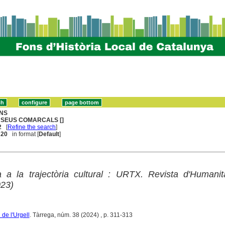
NS
SEUS COMARCALS []
2
[
Refine the search
]
. 20
in format [
Default
]
a a la trajectòria cultural : URTX. Revista d'Humani
023)
l de l'Urgell
. Tàrrega, núm. 38 (2024) , p. 311-313