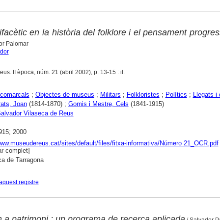
acètic en la història del folklore i el pensament progres
or Palomar
ador
eus. II època, núm. 21 (abril 2002), p. 13-15 : il.
comarcals
;
Objectes de museus
;
Militars
;
Folkloristes
;
Polítics
;
Llegats i
rats, Joan
(1814-1870) ;
Gomis i Mestre, Cels
(1841-1915)
alvador Vilaseca de Reus
915; 2000
www.museudereus.cat/sites/default/files/fitxa-informativa/Número 21_OCR.pdf
r complet]
ca de Tarragona
aquest registre
a patrimoni : un programa de recerca aplicada
/ Salvador P