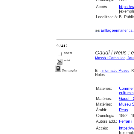
Accés:
https://
[exempla
Localització:
B. Públi
Enllaç permanent a 
9 / 412
Gaudí i Reus : e
select
Massó i Carballido, Ja
print
En:
Informatiu Museu
. R
Text complet
Notes.
Matèries:
Commem
culturals
Matèries:
Gaudí i 
Matèries:
Museu S
Àmbit:
Reus
Cronologia:
1852 - 1
Autors add.:
Ferran i
Accés:
https://
[exempla