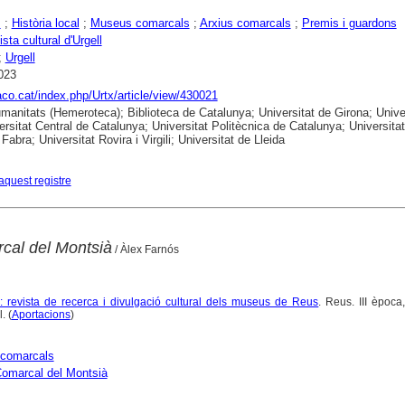
s
;
Història local
;
Museus comarcals
;
Arxius comarcals
;
Premis i guardons
ista cultural d'Urgell
;
Urgell
023
raco.cat/index.php/Urtx/article/view/430021
anitats (Hemeroteca); Biblioteca de Catalunya; Universitat de Girona; Unive
ersitat Central de Catalunya; Universitat Politècnica de Catalunya; Universitat
abra; Universitat Rovira i Virgili; Universitat de Lleida
aquest registre
cal del Montsià
/ Àlex Farnós
: revista de recerca i divulgació cultural dels museus de Reus
. Reus. III èpoc
. (
Aportacions
)
comarcals
omarcal del Montsià