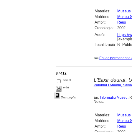
Matèries:
Museus 
Matèries:
Museu S
Àmbit:
Reus
Cronologia:
2002
Accés:
https://
[exempla
Localització:
B. Públi
Enllaç permanent a 
8 / 412
L'Elixir daurat. 
select
Palomar i Abadia, Salv
print
En:
Informatiu Museu
. R
Text complet
Notes.
Matèries:
Museus 
Matèries:
Museu S
Àmbit:
Reus
Cronologia:
2002