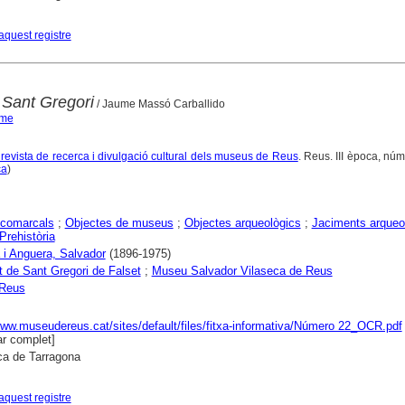
aquest registre
 Sant Gregori
/ Jaume Massó Carballido
ume
 revista de recerca i divulgació cultural dels museus de Reus
. Reus. III època, núm
ça
)
comarcals
;
Objectes de museus
;
Objectes arqueològics
;
Jaciments arqueo
Prehistòria
 i Anguera, Salvador
(1896-1975)
 de Sant Gregori de Falset
;
Museu Salvador Vilaseca de Reus
Reus
www.museudereus.cat/sites/default/files/fitxa-informativa/Número 22_OCR.pdf
r complet]
ca de Tarragona
aquest registre