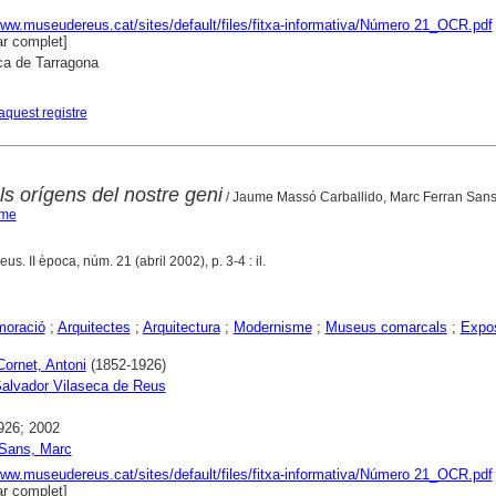
www.museudereus.cat/sites/default/files/fitxa-informativa/Número 21_OCR.pdf
r complet]
ca de Tarragona
aquest registre
ls orígens del nostre geni
/ Jaume Massó Carballido, Marc Ferran San
ume
eus. II època, núm. 21 (abril 2002), p. 3-4 : il.
oració
;
Arquitectes
;
Arquitectura
;
Modernisme
;
Museus comarcals
;
Expos
Cornet, Antoni
(1852-1926)
alvador Vilaseca de Reus
926; 2002
 Sans, Marc
www.museudereus.cat/sites/default/files/fitxa-informativa/Número 21_OCR.pdf
r complet]