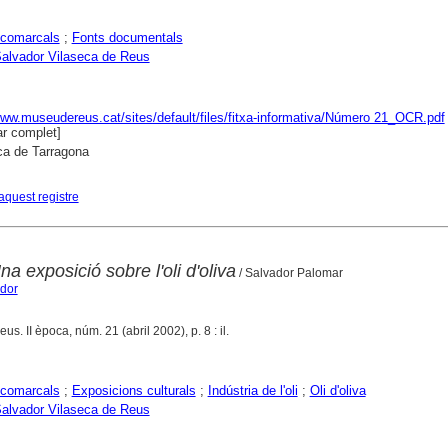
comarcals
;
Fonts documentals
alvador Vilaseca de Reus
www.museudereus.cat/sites/default/files/fitxa-informativa/Número 21_OCR.pdf
r complet]
ca de Tarragona
aquest registre
Una exposició sobre l'oli d'oliva
/ Salvador Palomar
ador
eus. II època, núm. 21 (abril 2002), p. 8 : il.
comarcals
;
Exposicions culturals
;
Indústria de l'oli
;
Oli d'oliva
alvador Vilaseca de Reus