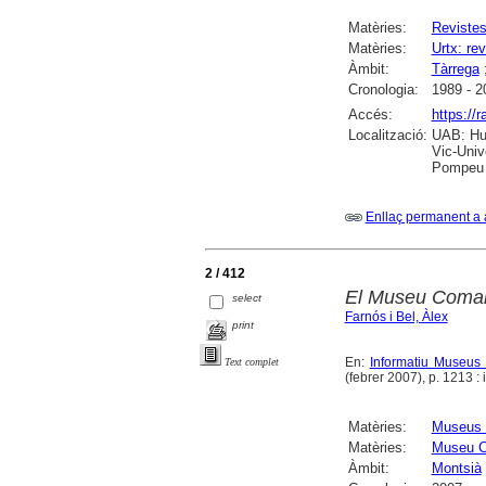
Matèries:
Reviste
Matèries:
Urtx: rev
Àmbit:
Tàrrega
Cronologia:
1989 - 2
Accés:
https://
Localització:
UAB: Hum
Vic-Univ
Pompeu F
Enllaç permanent a 
2 / 412
El Museu Comar
select
Farnós i Bel, Àlex
print
En:
Informatiu Museus 
Text complet
(febrer 2007), p. 1213 : il
Matèries:
Museus 
Matèries:
Museu C
Àmbit:
Montsià