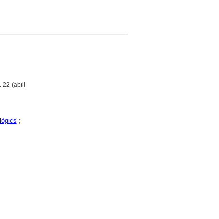
. 22 (abril
lògics
;