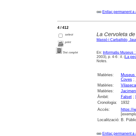
Enllaç permanent a 
4 / 412
La Cervoleta de
select
Massó i Carballido, Ja
print
En:
Informatiu Museus :
Text complet
2003), p. 4-6 : il. (
La pe
Notes.
Matèries:
Museus 
Coves
;
Matèries:
Vilaseca
Matèries:
Jaciment
Àmbit:
Falset
;
Cronologia:
1932
Accés:
https://
[exempla
Localització:
B. Públi
Enllaç permanent a 