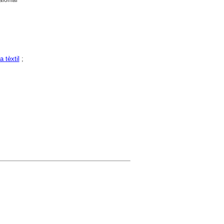
a tèxtil
;