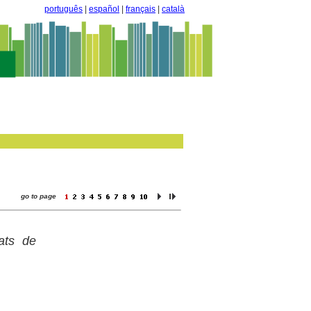
português
|
español
|
français
|
català
go to page
tats de