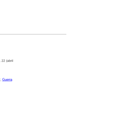
. 22 (abril
;
Guerra