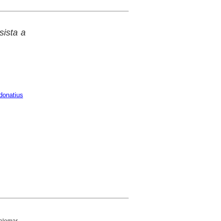
sista a
 donatius
alomar