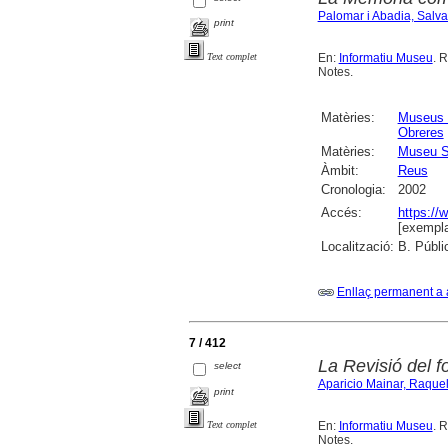
Palomar i Abadia, Salv
print
En:
Informatiu Museu
. R
Text complet
Notes.
Matèries:
Museus 
Obreres
Matèries:
Museu S
Àmbit:
Reus
Cronologia:
2002
Accés:
https://
[exempla
Localització:
B. Públi
Enllaç permanent a 
7 / 412
La Revisió del 
select
Aparicio Mainar, Raque
print
En:
Informatiu Museu
. R
Text complet
Notes.