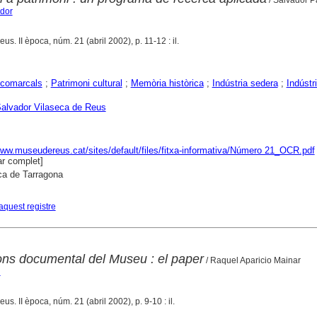
ador
eus. II època, núm. 21 (abril 2002), p. 11-12 : il.
comarcals
;
Patrimoni cultural
;
Memòria històrica
;
Indústria sedera
;
Indústri
alvador Vilaseca de Reus
www.museudereus.cat/sites/default/files/fitxa-informativa/Número 21_OCR.pdf
r complet]
ca de Tarragona
aquest registre
fons documental del Museu : el paper
/ Raquel Aparicio Mainar
l
eus. II època, núm. 21 (abril 2002), p. 9-10 : il.