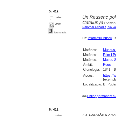
5 / 412
Un Reusenc polif
select
Catalunya
/ Salvad
print
Palomar i Abadia, Salv
Text complet
En:
Informatiu Museu
. R
Matèries:
Museus 
Matèries:
Prim i P
Matèries:
Museu S
Àmbit:
Reus
Cronologia:
1841 - 1
Accés:
https://
[exempla
Localització:
B. Públi
Enllaç permanent a 
6 / 412
La Memòria com 
select