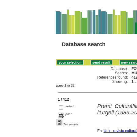
Database search
Database:
FO
Search:
MU
References found:
41
Showing:
1 .
page 1 of 21
1 / 412
Premi Culturàli
select
l'Urgell (1989-2
print
Text complet
En:
Urtx : revista cultura