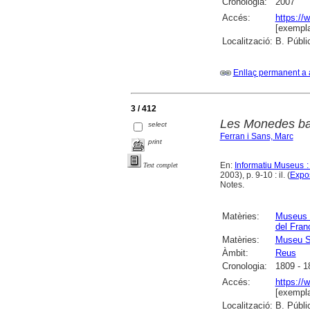
Cronologia:
2007
Accés:
https://
[exempla
Localització:
B. Públi
Enllaç permanent a 
3 / 412
Les Monedes ba
select
Ferran i Sans, Marc
print
En:
Informatiu Museus :
Text complet
2003), p. 9-10 : il. (
Expos
Notes.
Matèries:
Museus 
del Fran
Matèries:
Museu S
Àmbit:
Reus
Cronologia:
1809 - 1
Accés:
https://
[exempla
Localització:
B. Públi