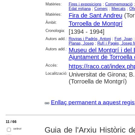
Matèries:
Fires i exposicions
;
Commemoració
Edat mitjana
;
Comerç
;
Mercats
;
Ofi
Matèries:
Fira de Sant Andreu
(Tor
Àmbit:
Torroella de Montgrí
Cronologia:
[1394 - 1994]
Autors add.:
Roviras i Padrós, Antoni
;
Fort, Joan
Planas, Josep
;
Rufí i Pagès, Josep 
Autors add.:
Museu del Montgrí i del 
Ajuntament de Torroella
Accés:
https://raco.cat/index.p
Localització:
Universitat de Girona; B.
(Torroella de Montgrí)
Enllaç permanent a aquest regis
11 / 66
Guia de l'Arxiu Històric d
select