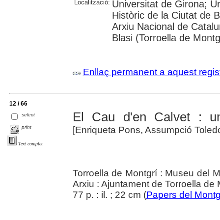
Localització:
Universitat de Girona; U
Històric de la Ciutat de 
Arxiu Nacional de Catalu
Blasi (Torroella de Montg
Enllaç permanent a aquest regis
12 / 66
El Cau d'en Calvet : un
select
print
[Enriqueta Pons, Assumpció Toledo
Text complet
Torroella de Montgrí : Museu del Mo
Arxiu : Ajuntament de Torroella de 
77 p. : il. ; 22 cm (
Papers del Montg