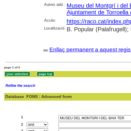
Autors add.:
Museu del Montgrí i del 
Ajuntament de Torroella
Accés:
https://raco.cat/index.p
Localització:
B. Popular (Palafrugell);
Enllaç permanent a aquest regis
page 1 of 4
Refine the search
Database
FONS : Advanced form
Search:
1
2