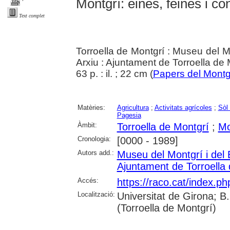
Montgrí: eines, feines i co
Text complet
Torroella de Montgrí : Museu del Mo
Arxiu : Ajuntament de Torroella de
63 p. : il. ; 22 cm (
Papers del Montg
Matèries:
Agricultura
;
Activitats agrícoles
;
Sòl 
Pagesia
Àmbit:
Torroella de Montgrí
;
Mo
Cronologia:
[0000 - 1989]
Autors add.:
Museu del Montgrí i del 
Ajuntament de Torroella
Accés:
https://raco.cat/index.p
Localització:
Universitat de Girona; B.
(Torroella de Montgrí)