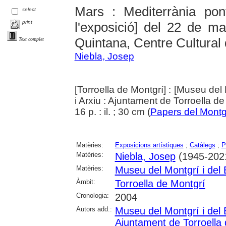
Mars : Mediterrània pon
select
print
l'exposició] del 22 de ma
Quintana, Centre Cultural 
Text complet
Niebla, Josep
[Torroella de Montgrí] : [Museu del 
i Arxiu : Ajuntament de Torroella d
16 p. : il. ; 30 cm (
Papers del Montg
Matèries:
Exposicions artístiques
;
Catàlegs
;
P
Matèries:
Niebla, Josep
(1945-202
Matèries:
Museu del Montgrí i del 
Àmbit:
Torroella de Montgrí
Cronologia:
2004
Autors add.:
Museu del Montgrí i del 
Ajuntament de Torroella