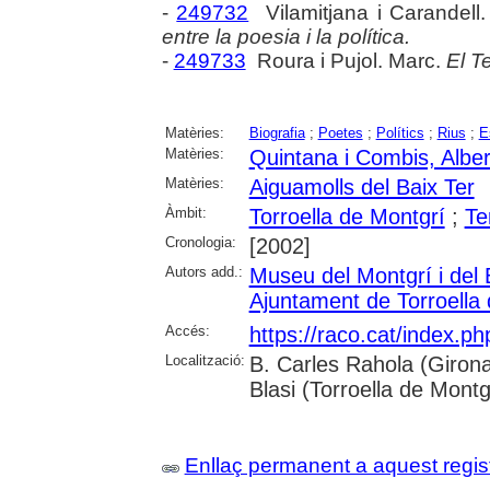
-
249732
Vilamitjana i Carandell.
entre la poesia i la política.
-
249733
Roura i Pujol. Marc.
El T
Matèries:
Biografia
;
Poetes
;
Polítics
;
Rius
;
E
Matèries:
Quintana i Combis, Alber
Matèries:
Aiguamolls del Baix Ter
Àmbit:
Torroella de Montgrí
;
Ter
Cronologia:
[2002]
Autors add.:
Museu del Montgrí i del 
Ajuntament de Torroella
Accés:
https://raco.cat/index.p
Localització:
B. Carles Rahola (Girona)
Blasi (Torroella de Montg
Enllaç permanent a aquest regis