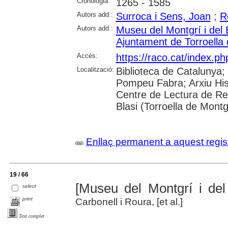
Cronologia:
1265 - 1585
Autors add.:
Surroca i Sens, Joan
;
R
Autors add.:
Museu del Montgrí i del 
Ajuntament de Torroella
Accés:
https://raco.cat/index.p
Localització:
Biblioteca de Catalunya; 
Pompeu Fabra; Arxiu Hist
Centre de Lectura de Reu
Blasi (Torroella de Montg
Enllaç permanent a aquest regis
19 / 66
[Museu del Montgrí i del
select
print
Carbonell i Roura, [et al.]
Text complet