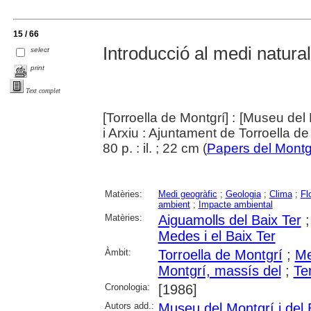
15 / 66
Introducció al medi natural
select
print
Text complet
[Torroella de Montgrí] : [Museu del 
i Arxiu : Ajuntament de Torroella de
80 p. : il. ; 22 cm (
Papers del Montg
Matèries:
Medi geogràfic
;
Geologia
;
Clima
;
Fl
ambient
;
Impacte ambiental
Matèries:
Aiguamolls del Baix Ter
Medes i el Baix Ter
Àmbit:
Torroella de Montgrí
;
Me
Montgrí, massís del
;
Ter
Cronologia:
[1986]
Autors add.:
Museu del Montgrí i del 