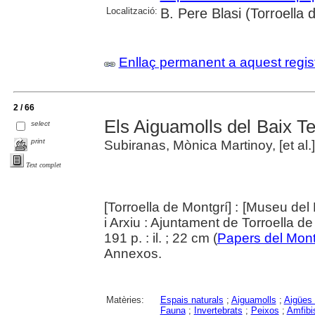
Localització:
B. Pere Blasi (Torroella 
Enllaç permanent a aquest regis
2 / 66
Els Aiguamolls del Baix Te
select
print
Subiranas, Mònica Martinoy, [et al.]
Text complet
[Torroella de Montgrí] : [Museu del 
i Arxiu : Ajuntament de Torroella d
191 p. : il. ; 22 cm (
Papers del Mont
Annexos.
Matèries:
Espais naturals
;
Aiguamolls
;
Aigües 
Fauna
;
Invertebrats
;
Peixos
;
Amfibi