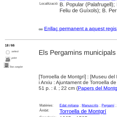
Localització:
B. Popular (Palafrugell);
Feliu de Guíxols); B. Per
Enllaç permanent a aquest regis
18 / 66
Els Pergamins municipals
select
print
Text complet
[Torroella de Montgrí] : [Museu del 
i Arxiu : Ajuntament de Torroella d
51 p. : il. ; 22 cm (
Papers del Montg
Matèries:
Edat mitjana
;
Manuscrits
;
Pergamí
Àmbit:
Torroella de Montgrí