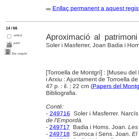
Enllaç permanent a aquest regis
14 / 66
Aproximació al patrimoni 
select
print
Soler i Masferrer, Joan Badia i Homs
Text complet
[Torroella de Montgrí] : [Museu del 
i Arxiu : Ajuntament de Torroella d
47 p. : il. ; 22 cm (
Papers del Montg
Bibliografia.
Conté:
-
249716
Soler i Masferrer. Narcí
de l'Empordà.
-
249717
Badia i Homs. Joan.
Les 
-
249718
Surroca i Sens. Joan.
El