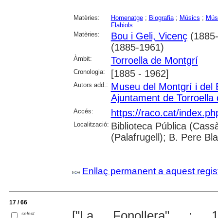
Matèries:
Homenatge
;
Biografia
;
Músics
;
Músi
Flabiols
Matèries:
Bou i Geli, Vicenç
(1885-
(1885-1961)
Àmbit:
Torroella de Montgrí
Cronologia:
[1885 - 1962]
Autors add.:
Museu del Montgrí i del 
Ajuntament de Torroella
Accés:
https://raco.cat/index.p
Localització:
Biblioteca Pública (Cassà
(Palafrugell); B. Pere Bl
Enllaç permanent a aquest regis
17 / 66
["La Fonollera" : 10
select