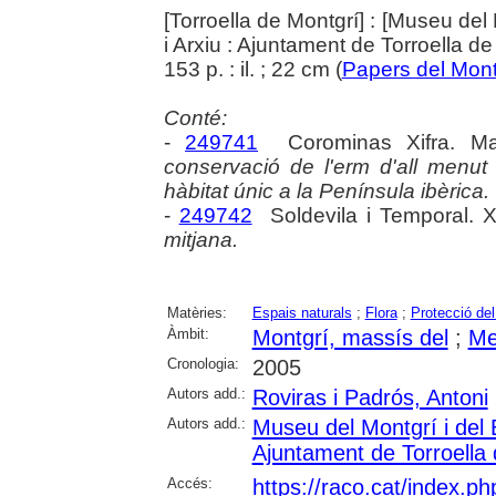
[Torroella de Montgrí] : [Museu del 
i Arxiu : Ajuntament de Torroella d
153 p. : il. ; 22 cm (
Papers del Mont
Conté:
-
249741
Corominas Xifra. M
conservació de l'erm d'all menut
hàbitat únic a la Península ibèrica.
-
249742
Soldevila i Temporal. X
mitjana.
Matèries:
Espais naturals
;
Flora
;
Protecció de
Àmbit:
Montgrí, massís del
;
Me
Cronologia:
2005
Autors add.:
Roviras i Padrós, Antoni
Autors add.:
Museu del Montgrí i del 
Ajuntament de Torroella
Accés:
https://raco.cat/index.p