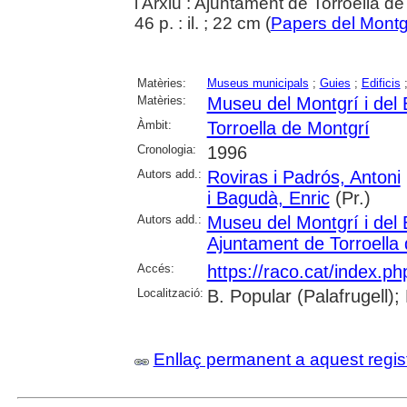
i Arxiu : Ajuntament de Torroella d
46 p. : il. ; 22 cm (
Papers del Montg
Matèries:
Museus municipals
;
Guies
;
Edificis
Matèries:
Museu del Montgrí i del 
Àmbit:
Torroella de Montgrí
Cronologia:
1996
Autors add.:
Roviras i Padrós, Antoni
i Bagudà, Enric
(Pr.)
Autors add.:
Museu del Montgrí i del 
Ajuntament de Torroella
Accés:
https://raco.cat/index.p
Localització:
B. Popular (Palafrugell);
Enllaç permanent a aquest regis