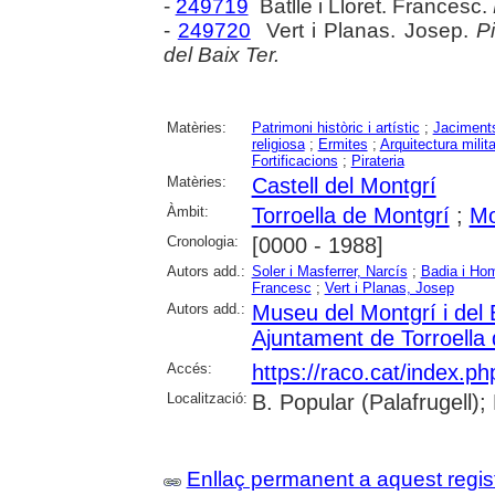
-
249719
Batlle i Lloret. Francesc.
-
249720
Vert i Planas. Josep.
Pi
del Baix Ter.
Matèries:
Patrimoni històric i artístic
;
Jaciments
religiosa
;
Ermites
;
Arquitectura milita
Fortificacions
;
Pirateria
Matèries:
Castell del Montgrí
Àmbit:
Torroella de Montgrí
;
Mo
Cronologia:
[0000 - 1988]
Autors add.:
Soler i Masferrer, Narcís
;
Badia i Ho
Francesc
;
Vert i Planas, Josep
Autors add.:
Museu del Montgrí i del 
Ajuntament de Torroella
Accés:
https://raco.cat/index.p
Localització:
B. Popular (Palafrugell);
Enllaç permanent a aquest regis