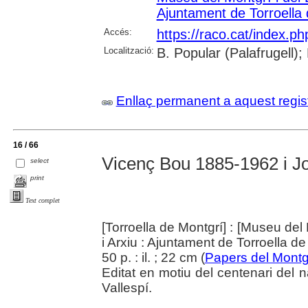
Ajuntament de Torroella
Accés:
https://raco.cat/index.p
Localització:
B. Popular (Palafrugell);
Enllaç permanent a aquest regis
16 / 66
Vicenç Bou 1885-1962 i J
select
print
Text complet
[Torroella de Montgrí] : [Museu del 
i Arxiu : Ajuntament de Torroella d
50 p. : il. ; 22 cm (
Papers del Montg
Editat en motiu del centenari del
Vallespí.