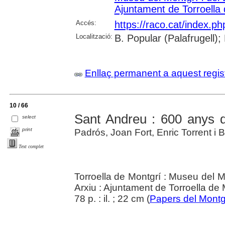
Ajuntament de Torroella
Accés:
https://raco.cat/index.p
Localització:
B. Popular (Palafrugell);
Enllaç permanent a aquest regis
10 / 66
Sant Andreu : 600 anys d
select
print
Padrós, Joan Fort, Enric Torrent i B
Text complet
Torroella de Montgrí : Museu del Mo
Arxiu : Ajuntament de Torroella de
78 p. : il. ; 22 cm (
Papers del Montg