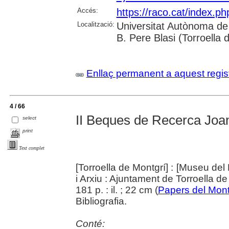
Accés:
https://raco.cat/index.p
Localització:
Universitat Autònoma de 
B. Pere Blasi (Torroella 
Enllaç permanent a aquest regis
4 / 66
II Beques de Recerca Joan
select
print
Text complet
[Torroella de Montgrí] : [Museu del 
i Arxiu : Ajuntament de Torroella d
181 p. : il. ; 22 cm (
Papers del Mont
Bibliografia.
Conté: