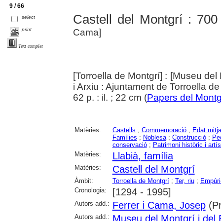
9 / 66
Castell del Montgrí : 700
select
print
Cama]
Text complet
[Torroella de Montgrí] : [Museu del 
i Arxiu : Ajuntament de Torroella d
62 p. : il. ; 22 cm (
Papers del Montg
Matèries:
Castells
;
Commemoració
;
Edat mitj
Famílies
;
Noblesa
;
Construcció
;
Pe
conservació
;
Patrimoni històric i artís
Matèries:
Llabià, família
Matèries:
Castell del Montgrí
Àmbit:
Torroella de Montgrí
;
Ter, riu
;
Empúri
Cronologia:
[1294 - 1995]
Autors add.:
Ferrer i Cama, Josep
(Pr
Autors add.:
Museu del Montgrí i del 