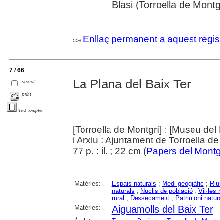
Blasi (Torroella de Montg
Enllaç permanent a aquest regis
7 / 66
La Plana del Baix Ter
select
print
Text complet
[Torroella de Montgrí] : [Museu del 
i Arxiu : Ajuntament de Torroella d
77 p. : il. ; 22 cm (
Papers del Montg
Matèries:
Espais naturals
;
Medi geogràfic
;
Riu
naturals
;
Nuclis de població
;
Vil·les
rural
;
Dessecament
;
Patrimoni natur
Matèries:
Aiguamolls del Baix Ter