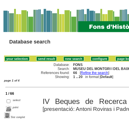
Database search
Database:
FONS
Search:
MUSEU DEL MONTGRI I DEL BAIX 
References found:
66
[
Refine the search
]
Showing:
1 .. 20
in format [
Default
]
page 1 of 4
1 / 66
IV Beques de Recerca 
select
print
[presentació: Antoni Roviras i Padr
Text complet