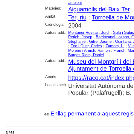
ambient
Matèries:
Aiguamolls del Baix Ter
Àmbit:
Ter, riu
;
Torroella de Mo
Cronologia:
2004
Autors add.:
Montaner Roviras, Jordi
;
Solà i Subi
Perich, Josep
;
Barriocanal Lozano, C
Stéphanie
;
Gifre, Jaume
;
Quintana, 
;
Feo i Quer, Carles
;
Zamora, L.
;
Vil
Moreno i Amich, Ramon
;
Franch, Ma
Burgas Riera, Daniel
Autors add.:
Museu del Montgrí i del 
Ajuntament de Torroella
Accés:
https://raco.cat/index.p
Localització:
Universitat Autònoma de 
Popular (Palafrugell); B.
Enllaç permanent a aquest regis
3 / 66