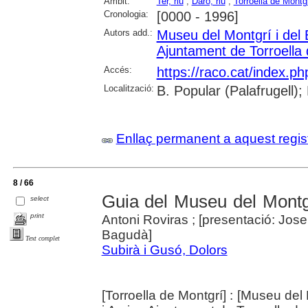
Àmbit:
Ter, riu
;
Daró, riu
;
Torroella de Montg
Cronologia:
[0000 - 1996]
Autors add.:
Museu del Montgrí i del 
Ajuntament de Torroella
Accés:
https://raco.cat/index.p
Localització:
B. Popular (Palafrugell);
Enllaç permanent a aquest regis
8 / 66
Guia del Museu del Montgr
select
print
Antoni Roviras ; [presentació: Josep
Bagudà]
Text complet
Subirà i Gusó, Dolors
[Torroella de Montgrí] : [Museu del 