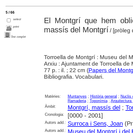
5 / 66
El Montgrí que hem oblidat
select
print
massís del Montgrí
/ [pròleg
Text complet
Torroella de Montgrí : Museu del Mo
Arxiu : Ajuntament de Torroella de
77 p. : il. ; 22 cm (
Papers del Montg
Bibliografia. Vocabulari.
Matèries:
Muntanyes
;
Història general
;
Nuclis 
Ramaderia
;
Toponímia
;
Arquitectura 
Àmbit:
Montgrí, massís del
;
To
Cronologia:
[0000 - 2001]
Autors add.:
Surroca i Sens, Joan
(Pr
Autors add.:
Museu del Montgrí i del 