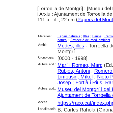
[Torroella de Montgrí] : [Museu del 
i Arxiu : Ajuntament de Torroella d
111 p. : il. ; 22 cm (
Papers del Mont
Matèries:
Espais naturals
;
Illes
;
Fauna
;
Peixo
natural
;
Protecció del medi ambient
Àmbit:
Medes, illes
- Torroella 
Montgrí
Cronologia:
[0000 - 1998]
Autors add.:
Marí i Romeo, Marc
(Ed.
Rubies, Antoni
;
Romero 
Limousin, Míkel
;
Nieto P
Josep
;
Fortià i Rius, R
Autors add.:
Museu del Montgrí i del 
Ajuntament de Torroella
Accés:
https://raco.cat/index.p
Localització:
B. Carles Rahola (Girona)