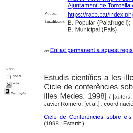
Ajuntament de Torroella
Accés:
https://raco.cat/index.p
Localització:
B. Popular (Palafrugell);
B. Municipal (Pals)
Enllaç permanent a aquest regis
6 / 66
Estudis científics a les il
select
print
Cicle de conferències sobr
illes Medes, 1998]
Text complet
/ [autors:
Javier Romero, [et al.] ; coordinaci
Cicle de Conferències sobre els 
(1998 : Estartit )