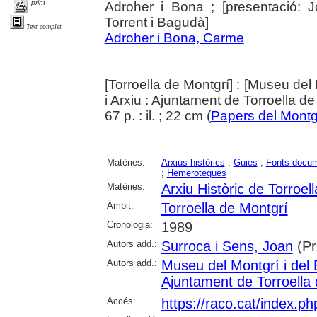
print
Adroher i Bona ; [presentació: 
Torrent i Bagudà]
Text complet
Adroher i Bona, Carme
[Torroella de Montgrí] : [Museu del 
i Arxiu : Ajuntament de Torroella d
67 p. : il. ; 22 cm (
Papers del Montg
Matèries:
Arxius històrics
;
Guies
;
Fonts docum
;
Hemeroteques
Matèries:
Arxiu Històric de Torroel
Àmbit:
Torroella de Montgrí
Cronologia:
1989
Autors add.:
Surroca i Sens, Joan
(Pr
Autors add.:
Museu del Montgrí i del 
Ajuntament de Torroella
Accés:
https://raco.cat/index.p