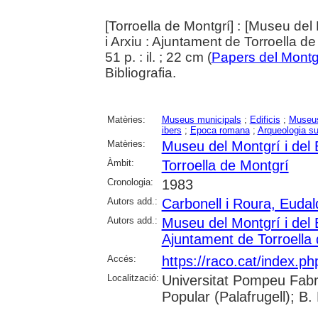
[Torroella de Montgrí] : [Museu del 
i Arxiu : Ajuntament de Torroella d
51 p. : il. ; 22 cm (
Papers del Montg
Bibliografia.
Matèries:
Museus municipals
;
Edificis
;
Museus
ibers
;
Epoca romana
;
Arqueologia s
Matèries:
Museu del Montgrí i del 
Àmbit:
Torroella de Montgrí
Cronologia:
1983
Autors add.:
Carbonell i Roura, Eudal
Autors add.:
Museu del Montgrí i del 
Ajuntament de Torroella
Accés:
https://raco.cat/index.p
Localització:
Universitat Pompeu Fabr
Popular (Palafrugell); B.