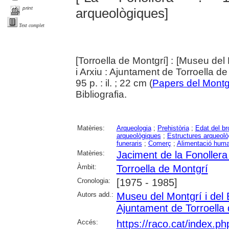
print
arqueològiques]
Text complet
[Torroella de Montgrí] : [Museu del 
i Arxiu : Ajuntament de Torroella d
95 p. : il. ; 22 cm (
Papers del Montg
Bibliografia.
Matèries:
Arqueologia
;
Prehistòria
;
Edat del b
arqueològiques
;
Estructures arqueol
funeraris
;
Comerç
;
Alimentació hum
Matèries:
Jaciment de la Fonollera
Àmbit:
Torroella de Montgrí
Cronologia:
[1975 - 1985]
Autors add.:
Museu del Montgrí i del 
Ajuntament de Torroella
Accés:
https://raco.cat/index.p