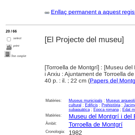
Enllaç permanent a aquest regis
20 / 66
[El Projecte del museu]
select
print
Text complet
[Torroella de Montgrí] : [Museu del 
i Arxiu : Ajuntament de Torroella d
40 p. : il. ; 22 cm (
Papers del Montg
Matèries:
Museus municipals
;
Museus arqueol
cultural
;
Edificis
;
Prehistòria
;
Jacime
subaquàtica
;
Epoca romana
;
Edat m
Matèries:
Museu del Montgrí i del 
Àmbit:
Torroella de Montgrí
Cronologia:
1982