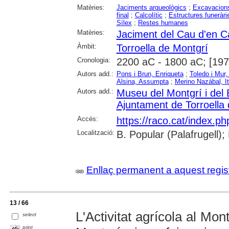
Matèries:
Jaciments arqueològics
;
Excavacions
final
;
Calcolític
;
Estructures funeràri
Sílex
;
Restes humanes
Matèries:
Jaciment del Cau d'en Ca
Àmbit:
Torroella de Montgrí
Cronologia:
2200 aC - 1800 aC; [197
Autors add.:
Pons i Brun, Enriqueta
;
Toledo i Mur
Alsina, Assumpta
;
Merino Nazábal, I
Autors add.:
Museu del Montgrí i del 
Ajuntament de Torroella
Accés:
https://raco.cat/index.p
Localització:
B. Popular (Palafrugell);
Enllaç permanent a aquest regis
13 / 66
L'Activitat agrícola al Mont
select
print