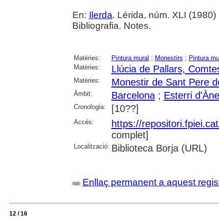
En:
Ilerda
. Lérida, núm. XLI (1980) ,
Bibliografia. Notes.
Matèries:
Pintura mural
;
Monestirs
;
Pintura mu
Matèries:
Llúcia de Pallars, Comte
Matèries:
Monestir de Sant Pere d
Àmbit:
Barcelona
;
Esterri d'Àn
Cronologia:
[10??]
Accés:
https://repositori.fpiei.c
complet]
Localització:
Biblioteca Borja (URL)
Enllaç permanent a aquest regis
12 / 16