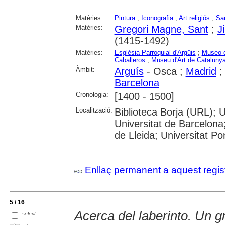
Matèries:
Pintura
;
Iconografia
;
Art religiós
;
Sa
Matèries:
Gregori Magne, Sant
;
J
(1415-1492)
Matèries:
Església Parroquial d'Argüis
;
Museo d
Caballeros
;
Museu d'Art de Cataluny
Àmbit:
Arguís
- Osca ;
Madrid
Barcelona
Cronologia:
[1400 - 1500]
Localització:
Biblioteca Borja (URL);
Universitat de Barcelona;
de Lleida; Universitat P
Enllaç permanent a aquest regis
5 / 16
Acerca del laberinto. Un g
select