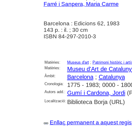
Farré i Sanpera, Maria Carme
Barcelona : Edicions 62, 1983
143 p. : il. ; 30 cm
ISBN 84-297-2010-3
Matèries:
Museus d'art
;
Patrimoni històric i artí
Matèries:
Museu d'Art de Catalun
Àmbit:
Barcelona
;
Catalunya
Cronologia:
1775 - 1983; 0000 - 180
Autors add.:
Gumí i Cardona, Jordi
(P
Localització:
Biblioteca Borja (URL)
Enllaç permanent a aquest regis