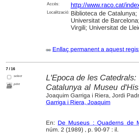
Accés:
http://www.raco.cat/inde
Localització:
Biblioteca de Catalunya;
Universitat de Barcelona;
Virgili; Universitat de Lle
Enllaç permanent a aquest regis
7 / 16
L'Epoca de les Catedrals:
select
print
Catalunya al Museu d'Hist
Joaquim Garriga i Riera, Jordi Pad
Garriga i Riera, Joaquim
En:
De Museus : Quaderns de M
núm. 2 (1989) , p. 90-97 : il.