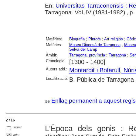
En:
Universitas Tarraconensis : Rev
Tarragona. Vol. IV (1981-1982) , p.
Matèries:
Biografia
;
Pintors
;
Art religiós
;
Gòtic
Matèries:
Museu Diocesà de Tarragona
;
Museu 
Selva del Camp
Àmbit:
Tarragona, província
;
Tarragona
;
Sel
Cronologia:
[1300 - 1400]
Autors add.:
Montardit i Bofarull, Núri
Localització:
B. Pública de Tarragona
Enllaç permanent a aquest regis
2 / 16
L'Època dels genis : R
select
print