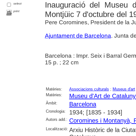
Inauguració del Museu d
select
print
Montjüic 7 d'octubre del 1
Pere Coromines, President de la J
Ajuntament de Barcelona
. Junta 
Barcelona : Impr. Seix i Barral Ger
15 p. ; 22 cm
Matèries:
Associacions culturals
;
Museus d'art
Matèries:
Museu d'Art de Catalun
Àmbit:
Barcelona
Cronologia:
1934; [1835 - 1934]
Autors add.:
Coromines i Montanyà, 
Localització:
Arxiu Històric de la Ciut