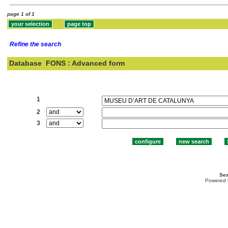
page 1 of 1
Refine the search
Database
FONS : Advanced form
Search:
1
2
3
Sea
Powered