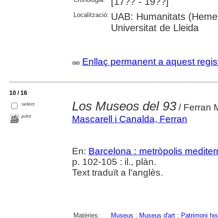
[17?? - 19??]
Localització:
UAB: Humanitats (Hemero
Universitat de Lleida
Enllaç permanent a aquest regis
10 / 16
Los Museos del 93
select
/ Ferran 
print
Mascarell i Canalda, Ferran
En:
Barcelona : metròpolis mediter
p. 102-105 : il., plàn.
Text traduït a l'anglès.
Matèries:
Museus
;
Museus d'art
;
Patrimoni hist