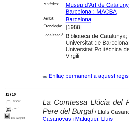
Matèries:
Museu d'Art de Catalun
Barcelona : MACBA
Àmbit:
Barcelona
Cronologia:
[1988]
Localització:
Biblioteca de Catalunya
Universitat de Barcelona
Universitat Politècnica d
Virgili
Enllaç permanent a aquest regis
11 / 16
La Comtessa Llúcia del P
select
print
Pere del Burgal
/ Lluís Casan
Casanovas i Maluquer, Lluís
Text complet