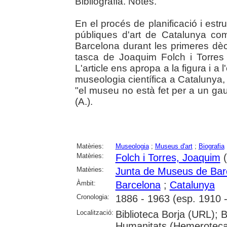
Bibliografia. Notes.
En el procés de planificació i estr
públiques d'art de Catalunya co
Barcelona durant les primeres dè
tasca de Joaquim Folch i Torres
L'article ens apropa a la figura i a 
museologia científica a Catalunya
"el museu no està fet per a un gaud
(A.).
Matèries:
Museologia
;
Museus d'art
;
Biografia
Matèries:
Folch i Torres, Joaquim
(
Matèries:
Junta de Museus de Bar
Àmbit:
Barcelona
;
Catalunya
Cronologia:
1886 - 1963 (esp. 1910 
Localització:
Biblioteca Borja (URL); 
Humanitats (Hemeroteca)