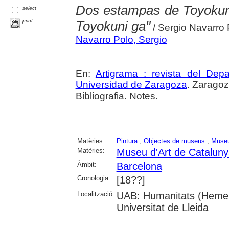
Dos estampas de Toyokuni
select
print
Toyokuni ga"
/ Sergio Navarro 
Navarro Polo, Sergio
En:
Artigrama : revista del Dep
Universidad de Zaragoza
. Zaragoza
Bibliografia. Notes.
Matèries:
Pintura
;
Objectes de museus
;
Museu
Matèries:
Museu d'Art de Catalun
Àmbit:
Barcelona
Cronologia:
[18??]
Localització:
UAB: Humanitats (Hemero
Universitat de Lleida