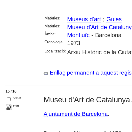
Matèries:
Museus d'art
;
Guies
Matèries:
Museu d'Art de Catalun
Àmbit:
Montjuïc
- Barcelona
Cronologia:
1973
Localització:
Arxiu Històric de la Ciut
Enllaç permanent a aquest regis
15 / 16
Museu d'Art de Catalunya
select
print
Ajuntament de Barcelona
.