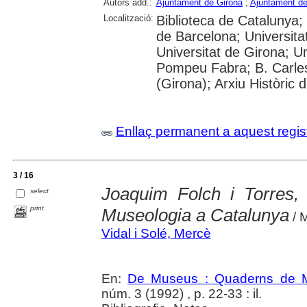
Autors add.:
Ajuntament de Girona
;
Ajuntament de
Localització:
Biblioteca de Catalunya;
de Barcelona; Universit
Universitat de Girona; Uni
Pompeu Fabra; B. Carles
(Girona); Arxiu Històric 
Enllaç permanent a aquest regis
3 / 16
Joaquim Folch i Torres, 
select
print
Museologia a Catalunya
/ 
Vidal i Solé, Mercè
En:
De Museus : Quaderns de M
núm. 3 (1992) , p. 22-33 : il.