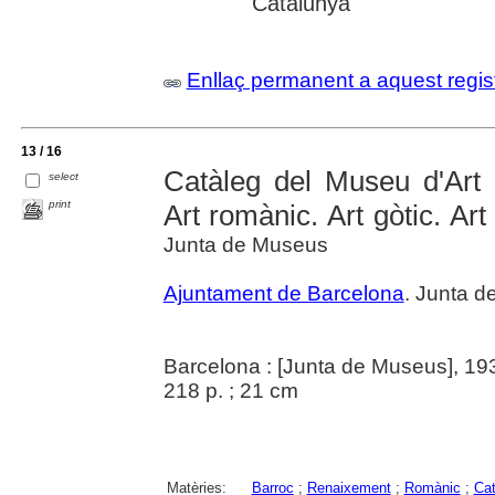
Catalunya
Enllaç permanent a aquest regis
13 / 16
Catàleg del Museu d'Art 
select
print
Art romànic. Art gòtic. Ar
Junta de Museus
Ajuntament de Barcelona
. Junta 
Barcelona : [Junta de Museus], 19
218 p. ; 21 cm
Matèries:
Barroc
;
Renaixement
;
Romànic
;
Cat