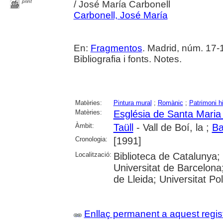
print
/ José María Carbonell
Carbonell, José María
En:
Fragmentos
. Madrid, núm. 17-19
Bibliografia i fonts. Notes.
Matèries:
Pintura mural
;
Romànic
;
Patrimoni his
Matèries:
Església de Santa Maria 
Àmbit:
Taüll
- Vall de Boí, la ;
Ba
Cronologia:
[1991]
Localització:
Biblioteca de Catalunya
Universitat de Barcelona;
de Lleida; Universitat Po
Enllaç permanent a aquest regis