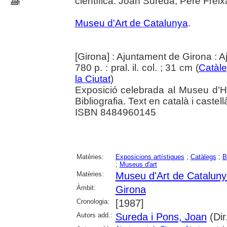
científica: Joan Sureda, Pere Freix
Museu d'Art de Catalunya
.
[Girona] : Ajuntament de Girona :
780 p. : pral. il. col. ; 31 cm (
Catàle
la Ciutat
)
Exposició celebrada al Museu d'Hi
Bibliografia. Text en català i castell
ISBN 8484960145
Matèries:
Exposicions artístiques
;
Catàlegs
;
B
;
Museus d'art
Matèries:
Museu d'Art de Catalun
Àmbit:
Girona
Cronologia:
[1987]
Autors add.:
Sureda i Pons, Joan
(Dir