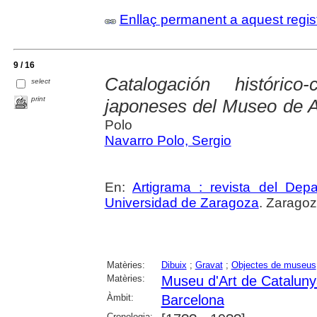
Enllaç permanent a aquest regis
9 / 16
Catalogación históric
select
print
japoneses del Museo de A
Polo
Navarro Polo, Sergio
En:
Artigrama : revista del Dep
Universidad de Zaragoza
. Zaragoz
Matèries:
Dibuix
;
Gravat
;
Objectes de museus
Matèries:
Museu d'Art de Catalun
Àmbit:
Barcelona
Cronologia: