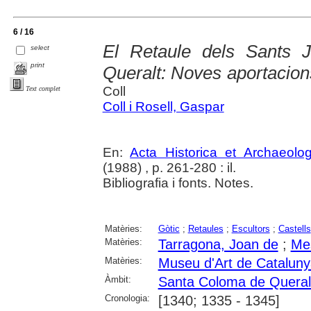
6 / 16
El Retaule dels Sants
select
print
Queralt: Noves aportacion
Coll
Text complet
Coll i Rosell, Gaspar
En:
Acta Historica et Archaeolo
(1988) , p. 261-280 : il.
Bibliografia i fonts. Notes.
Matèries:
Gòtic
;
Retaules
;
Escultors
;
Castells
Matèries:
Tarragona, Joan de
;
Mes
Matèries:
Museu d'Art de Catalun
Àmbit:
Santa Coloma de Queral
Cronologia:
[1340; 1335 - 1345]