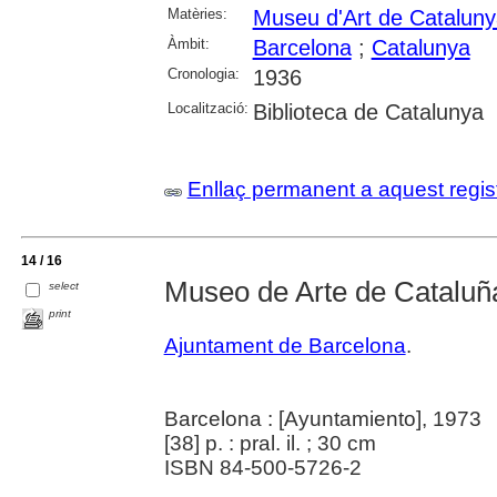
Matèries:
Museu d'Art de Catalun
Àmbit:
Barcelona
;
Catalunya
Cronologia:
1936
Localització:
Biblioteca de Catalunya
Enllaç permanent a aquest regis
14 / 16
Museo de Arte de Cataluñ
select
print
Ajuntament de Barcelona
.
Barcelona : [Ayuntamiento], 1973
[38] p. : pral. il. ; 30 cm
ISBN 84-500-5726-2