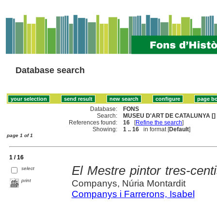
Database search
Database:
FONS
Search:
MUSEU D'ART DE CATALUNYA []
References found:
16
[
Refine the search
]
Showing:
1 .. 16
in format [
Default
]
page 1 of 1
1 / 16
El Mestre pintor tres-cen
select
print
Companys, Núria Montardit
Companys i Farrerons, Isabel