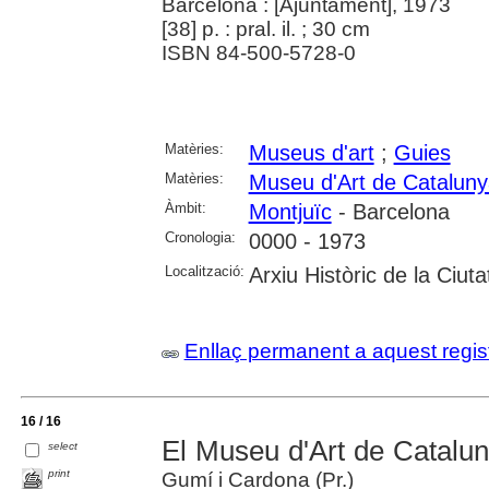
Barcelona : [Ajuntament], 1973
[38] p. : pral. il. ; 30 cm
ISBN 84-500-5728-0
Matèries:
Museus d'art
;
Guies
Matèries:
Museu d'Art de Catalun
Àmbit:
Montjuïc
- Barcelona
Cronologia:
0000 - 1973
Localització:
Arxiu Històric de la Ciut
Enllaç permanent a aquest regis
16 / 16
El Museu d'Art de Catalu
select
print
Gumí i Cardona (Pr.)