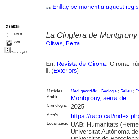
Enllaç permanent a aquest regis
2 / 5035
La Cinglera de Montgrony
select
print
Olivas, Berta
Text complet
En:
Revista de Girona
. Girona, nú
il. (
Exteriors
)
Matèries:
Medi geogràfic
;
Geologia
;
Relleu
;
Fo
Àmbit:
Montgrony, serra de
Cronologia:
2025
Accés:
https://raco.cat/index.p
Localització:
UAB: Humanitats (Hemer
Universitat Autònoma de
Universitat de Barcelona;