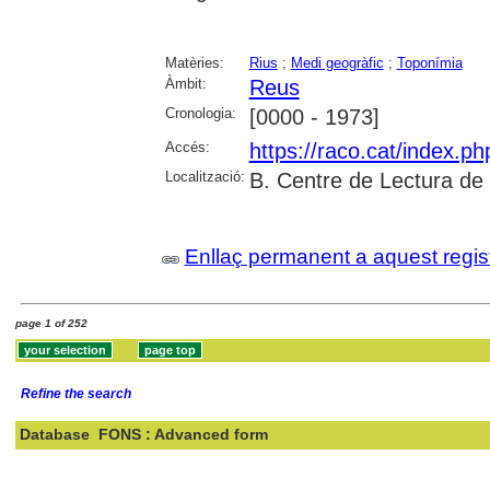
Matèries:
Rius
;
Medi geogràfic
;
Toponímia
Àmbit:
Reus
Cronologia:
[0000 - 1973]
Accés:
https://raco.cat/index.p
Localització:
B. Centre de Lectura de
Enllaç permanent a aquest regis
page 1 of 252
Refine the search
Database
FONS : Advanced form
Search: