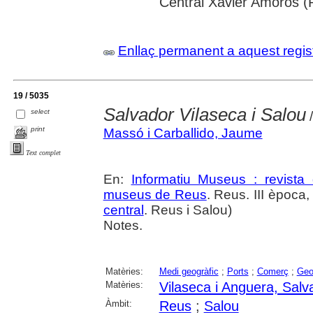
Central Xavier Amorós (
Enllaç permanent a aquest regis
19 / 5035
Salvador Vilaseca i Salou
select
/
print
Massó i Carballido, Jaume
Text complet
En:
Informatiu Museus : revista 
museus de Reus
. Reus. III època
central
. Reus i Salou)
Notes.
Matèries:
Medi geogràfic
;
Ports
;
Comerç
;
Geo
Matèries:
Vilaseca i Anguera, Salv
Àmbit:
Reus
;
Salou