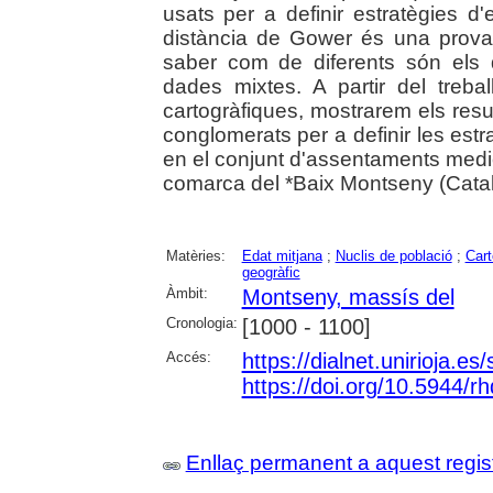
usats per a definir estratègies d'e
distància de Gower és una prova
saber com de diferents són els d
dades mixtes. A partir del treba
cartogràfiques, mostrarem els resul
conglomerats per a definir les estra
en el conjunt d'assentaments mediev
comarca del *Baix Montseny (Cata
Matèries:
Edat mitjana
;
Nuclis de població
;
Cart
geogràfic
Àmbit:
Montseny, massís del
Cronologia:
[1000 - 1100]
Accés:
https://dialnet.unirioja.e
https://doi.org/10.5944/r
Enllaç permanent a aquest regis