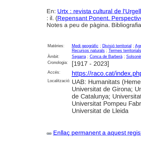
En:
Urtx : revista cultural de l'Urgell
: il. (
Repensant Ponent. Perspective
Notes a peu de pàgina. Bibliografia
Matèries:
Medi geogràfic
;
Divisió territorial
;
Agr
Recursos naturals
;
Termes territorial
Àmbit:
Segarra
;
Conca de Barberà
;
Solsonè
Cronologia:
[1917 - 2023]
Accés:
https://raco.cat/index.ph
Localització:
UAB: Humanitats (Hemero
Universitat de Girona; Un
de Catalunya; Universita
Universitat Pompeu Fabra;
Universitat de Lleida
Enllaç permanent a aquest regis