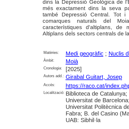
dins la Depressió Geològica de l'
més exactament dins la seva pa
també Depressió Central. Tot i 
comarques naturals del Moi
característiques d'altiplans, 
Altiplans dels sectors centrals de l
Matèries:
Medi geogràfic
;
Nuclis d
Àmbit:
Moià
Cronologia:
[2025]
Autors add.:
Girabal Guitart, Josep
Accés:
https://raco.cat/index.p
Localització:
Biblioteca de Catalunya;
Universitat de Barcelona; 
Universitat Politècnica 
Fabra; B. del Casino (M
UAB: Sibhil·la