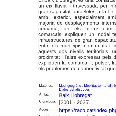
El Baix Llobregat és una comarca 
un eix fluvial i travessada per infr
gran capacitat paral·leles a la l
amb l'exterior, especialment 
majoria de desplaçaments interns
comarca, tant els interns com 
comarcals, expliquen un model te
infraestructures de gran capacitat
entre els municipis comarcals i fi
aquests dos nivells territorials
proximitat i l'altre expressat pel
expliquen la comarca. I, potser, la 
els problemes de connectivitat que
Matèries:
Medi geogràfic
;
Mobilitat territorial
;
I
Dades estadístiques
Àmbit:
Baix Llobregat
Cronologia:
[2001 - 2025]
Accés:
https://raco.cat/index.p