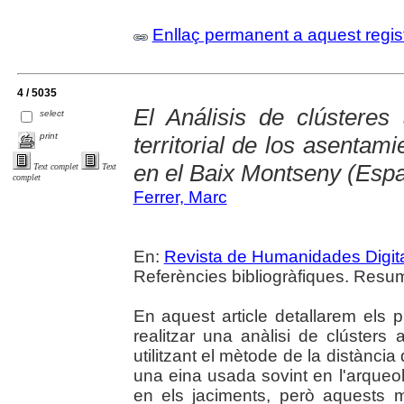
Enllaç permanent a aquest regis
4 / 5035
El Análisis de clústeres
select
print
territorial de los asentam
en el Baix Montseny (Esp
Text complet
Text
complet
Ferrer, Marc
En:
Revista de Humanidades Digit
Referències bibliogràfiques. Resum
En aquest article detallarem els p
realitzar una anàlisi de clústers 
utilitzant el mètode de la distànci
una eina usada sovint en l'arqueolo
en els jaciments, però aquests 