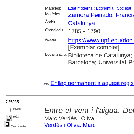
Matèries:
Edat moderna
;
Economia
;
Societat
Matèries:
Zamora Peinado, Franci
Àmbit:
Catalunya
Cronologia:
1785 - 1790
Accés:
https://www.upf.edu/docu
[Exemplar complet]
Localització:
Biblioteca de Catalunya; 
Barcelona; Universitat 
Enllaç permanent a aquest regis
7 / 5035
Entre el vent i l'aigua. De
select
print
Marc Verdés i Oliva
Verdés i Oliva, Marc
Text complet