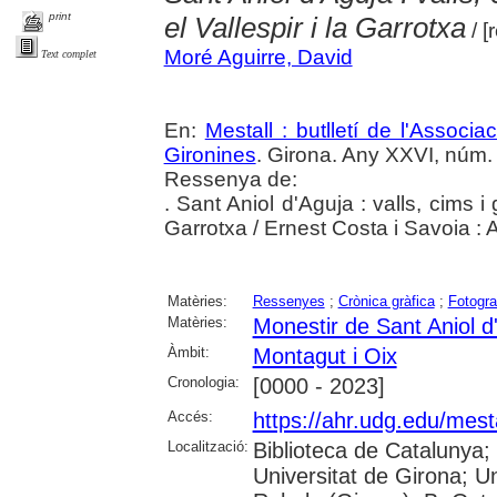
print
el Vallespir i la Garrotxa
/ [
Moré Aguirre, David
Text complet
En:
Mestall : butlletí de l'Associ
Gironines
. Girona. Any XXVI, núm. 
Ressenya de:
. Sant Aniol d'Aguja : valls, cims i 
Garrotxa / Ernest Costa i Savoia :
Matèries:
Ressenyes
;
Crònica gràfica
;
Fotogra
Matèries:
Monestir de Sant Aniol d
Àmbit:
Montagut i Oix
Cronologia:
[0000 - 2023]
Accés:
https://ahr.udg.edu/mest
Localització:
Biblioteca de Catalunya;
Universitat de Girona; U