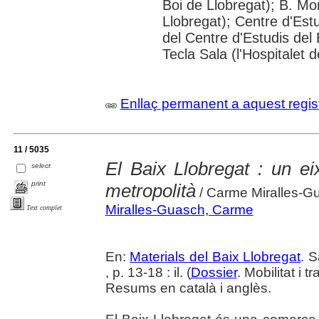
Boi de Llobregat); B. Mo
Llobregat); Centre d'Estu
del Centre d'Estudis del 
Tecla Sala (l'Hospitalet 
Enllaç permanent a aquest regis
11 / 5035
El Baix Llobregat : un ei
select
print
metropolità
/ Carme Miralles-G
Miralles-Guasch, Carme
Text complet
En:
Materials del Baix Llobregat
. 
, p. 13-18 : il. (
Dossier
. Mobilitat i 
Resums en català i anglès.