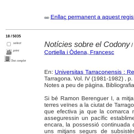
Enllaç permanent a aquest regis
18 / 5035
Notícies sobre el Codony
select
/
print
Cortiella i Òdena, Francesc
Text complet
En:
Universitas Tarraconensis : Rev
Tarragona. Vol. IV (1981-1982) , p
Notes a peu de pàgina. Bibliografia
Si bé Ramon Berenguer I, a mitjan
terres veïnes a la ciutat de Tarra
que efectiva ja que la comarca n
asseguressin un pacífic establim
encara, la possessió continuada 
uns mitjans segurs de subsistè