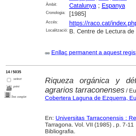
Àmbit:
Catalunya
;
Espanya
Cronologia:
[1985]
Accés:
https://raco.cat/index.p
Localització:
B. Centre de Lectura de
Enllaç permanent a aquest regis
14 / 5035
Riqueza orgánica y déf
select
print
agrarios tarraconenses
/ Eu
Cobertera Laguna de Ezquerra, E
Text complet
En:
Universitas Tarraconensis : Rev
Tarragona. Vol. VII (1985) , p. 7-11
Bibliografia.