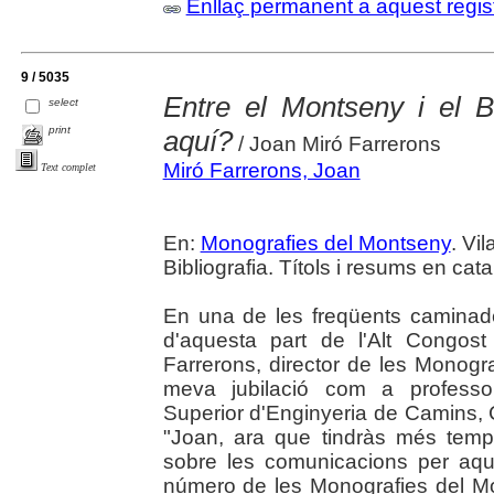
Enllaç permanent a aquest regis
9 / 5035
Entre el Montseny i el B
select
print
aquí?
/ Joan Miró Farrerons
Miró Farrerons, Joan
Text complet
En:
Monografies del Montseny
. Vi
Bibliografia. Títols i resums en cata
En una de les freqüents caminad
d'aquesta part de l'Alt Congos
Farrerons, director de les Monogr
meva jubilació com a professo
Superior d'Enginyeria de Camins, 
"Joan, ara que tindràs més temps
sobre les comunicacions per aque
número de les Monografies del Mo