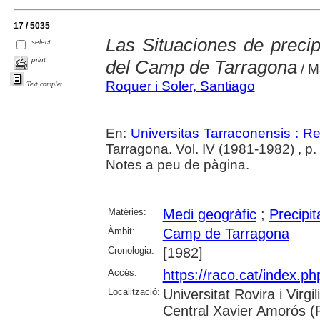
17 / 5035
Las Situaciones de precip
select
print
del Camp de Tarragona
/ M
Roquer i Soler, Santiago
Text complet
En:
Universitas Tarraconensis : Rev
Tarragona. Vol. IV (1981-1982) , p
Notes a peu de pàgina.
Matèries:
Medi geogràfic
;
Precipi
Àmbit:
Camp de Tarragona
Cronologia:
[1982]
Accés:
https://raco.cat/index.p
Localització:
Universitat Rovira i Virg
Central Xavier Amorós (