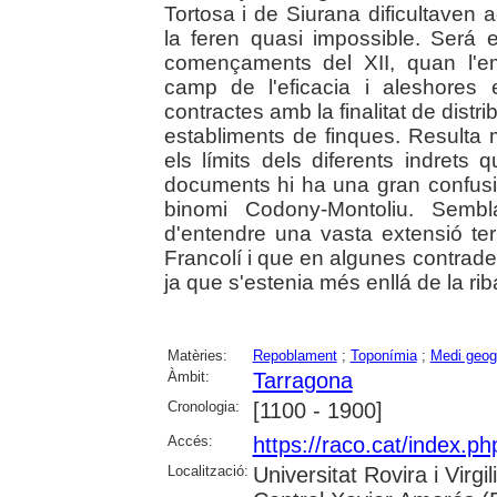
Tortosa i de Siurana dificultaven 
la feren quasi impossible. Será
començaments del XII, quan l'em
camp de l'eficacia i aleshores
contractes amb la finalitat de distri
establiments de finques. Resulta m
els límits dels diferents indret
documents hi ha una gran confusió
binomi Codony-Montoliu. Sem
d'entendre una vasta extensió terr
Francolí i que en algunes contrades 
ja que s'estenia més enllá de la rib
Matèries:
Repoblament
;
Toponímia
;
Medi geog
Àmbit:
Tarragona
Cronologia:
[1100 - 1900]
Accés:
https://raco.cat/index.p
Localització:
Universitat Rovira i Virg