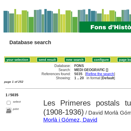
Database search
Database:
FONS
Search:
MEDI GEOGRAFIC []
References found:
5035
[
Refine the search
]
Showing:
1 .. 20
in format [
Default
]
page 1 of 252
1 / 5035
Les Primeres postals tu
select
print
(1908-1936)
/ David Morlà Gó
Morlà i Gómez, David