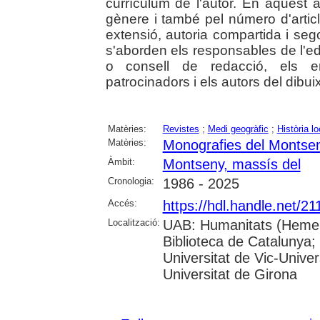
currículum de l'autor. En aquest a
gènere i també pel número d'articl
extensió, autoria compartida i s
s'aborden els responsables de l'ed
o consell de redacció, els e
patrocinadors i els autors del dibui
Matèries:
Revistes
;
Medi geogràfic
;
Història lo
Matèries:
Monografies del Montse
Àmbit:
Montseny, massís del
Cronologia:
1986 - 2025
Accés:
https://hdl.handle.net/2
Localització:
UAB: Humanitats (Hemero
Biblioteca de Catalunya;
Universitat de Vic-Univer
Universitat de Girona