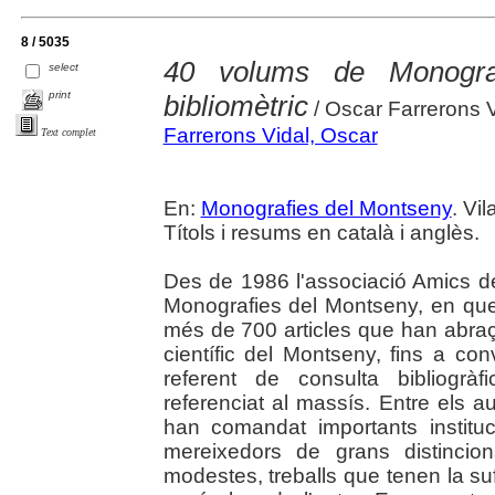
8 / 5035
40 volums de Monograf
select
print
bibliomètric
/ Oscar Farrerons V
Farrerons Vidal, Oscar
Text complet
En:
Monografies del Montseny
. Vi
Títols i resums en català i anglès.
Des de 1986 l'associació Amics d
Monografies del Montseny, en que
més de 700 articles que han abraça
científic del Montseny, fins a co
referent de consulta bibliogràf
referenciat al massís. Entre els 
han comandat importants instituc
mereixedors de grans distincio
modestes, treballs que tenen la su