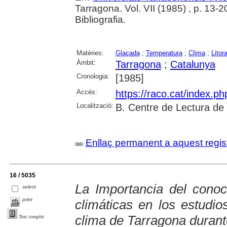
Tarragona. Vol. VII (1985) , p. 13-2
Bibliografia.
Matèries:
Glaçada
;
Temperatura
;
Clima
;
Litora
Àmbit:
Tarragona
;
Catalunya
Cronologia:
[1985]
Accés:
https://raco.cat/index.p
Localització:
B. Centre de Lectura de
Enllaç permanent a aquest regis
16 / 5035
La Importancia del conoc
select
print
climáticas en los estudio
clima de Tarragona durante
Text complet