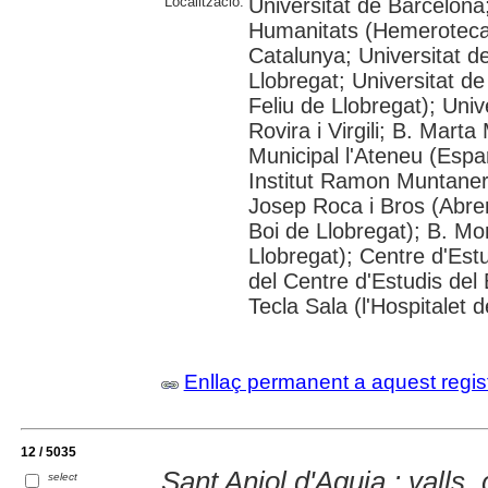
Localització:
Universitat de Barcelon
Humanitats (Hemeroteca);
Catalunya; Universitat d
Llobregat; Universitat de
Feliu de Llobregat); Uni
Rovira i Virgili; B. Mart
Municipal l'Ateneu (Espar
Institut Ramon Muntaner;
Josep Roca i Bros (Abrer
Boi de Llobregat); B. Mo
Llobregat); Centre d'Estu
del Centre d'Estudis del 
Tecla Sala (l'Hospitalet 
Enllaç permanent a aquest regis
12 / 5035
Sant Aniol d'Aguja : valls, 
select