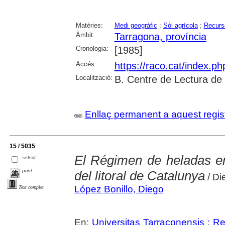
Matèries:
Medi geogràfic
;
Sòl agrícola
;
Recurs
Àmbit:
Tarragona, província
Cronologia:
[1985]
Accés:
https://raco.cat/index.p
Localització:
B. Centre de Lectura de
Enllaç permanent a aquest regis
15 / 5035
El Régimen de heladas e
select
print
del litoral de Catalunya
/ Di
López Bonillo, Diego
Text complet
En:
Universitas Tarraconensis : Rev