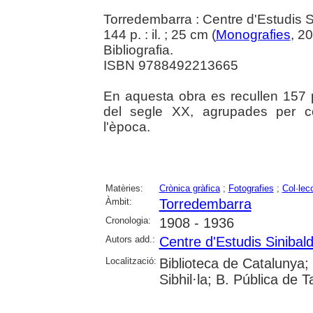
Torredembarra : Centre d'Estudis 
144 p. : il. ; 25 cm (
Monografies
, 2
Bibliografia.
ISBN 9788492213665
En aquesta obra es recullen 157 
del segle XX, agrupades per co
l'època.
Matèries:
Crònica gràfica
;
Fotografies
;
Col·lec
Àmbit:
Torredembarra
Cronologia:
1908 - 1936
Autors add.:
Centre d'Estudis Sinibal
Localització:
Biblioteca de Catalunya
Sibhil·la; B. Pública de 