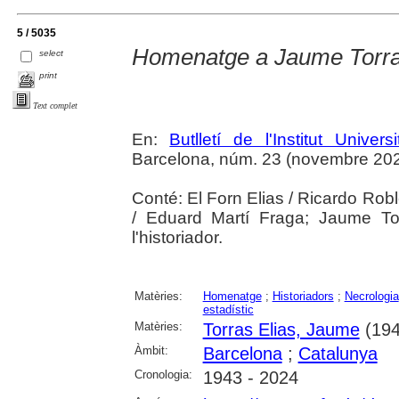
5 / 5035
Homenatge a Jaume Torras
select
print
Text complet
En:
Butlletí de l'Institut Unive
Barcelona, núm. 23 (novembre 2025),
Conté: El Forn Elias / Ricardo Rob
/ Eduard Martí Fraga; Jaume Torr
l'historiador.
Matèries:
Homenatge
;
Historiadors
;
Necrologia
estadístic
Matèries:
Torras Elias, Jaume
(194
Àmbit:
Barcelona
;
Catalunya
Cronologia:
1943 - 2024