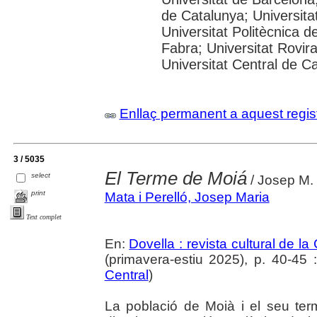
de Catalunya; Universitat
Universitat Politècnica 
Fabra; Universitat Rovira 
Universitat Central de C
Enllaç permanent a aquest regis
3 / 5035
El Terme de Moiá
select
/ Josep M. 
print
Mata i Perelló, Josep Maria
Text complet
En:
Dovella : revista cultural de l
(primavera-estiu 2025), p. 40-45 : 
Central
)
La població de Moià i el seu ter