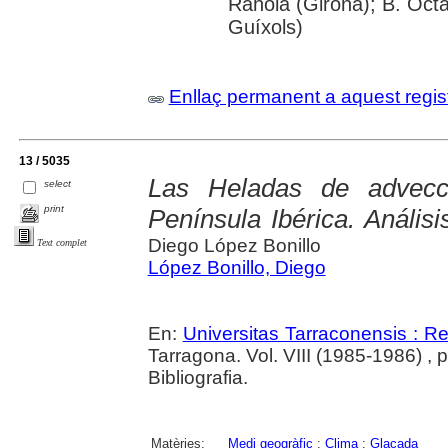
Rahola (Girona); B. Octav
Guíxols)
Enllaç permanent a aquest regis
13 / 5035
Las Heladas de advecc
select
print
Península Ibérica. Anális
Diego López Bonillo
Text complet
López Bonillo, Diego
En:
Universitas Tarraconensis : Rev
Tarragona. Vol. VIII (1985-1986) , 
Bibliografia.
Matèries:
Medi geogràfic
;
Clima
;
Glaçada