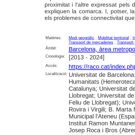
proximitat i l'altre expressat pel
expliquen la comarca. I, potser, la 
els problemes de connectivitat que
Matèries:
Medi geogràfic
;
Mobilitat territorial
;
I
Transport de mercaderies
;
Transport 
Àmbit:
Barcelona, àrea metropo
Cronologia:
[2013 - 2024]
Accés:
https://raco.cat/index.p
Localització:
Universitat de Barcelon
Humanitats (Hemeroteca);
Catalunya; Universitat d
Llobregat; Universitat de
Feliu de Llobregat); Uni
Rovira i Virgili; B. Mart
Municipal l'Ateneu (Espar
Institut Ramon Muntaner;
Josep Roca i Bros (Abrer