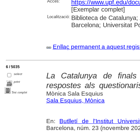
Accés:
https://www.upf.edu/docu
[Exemplar complet]
Localització:
Biblioteca de Catalunya; 
Barcelona; Universitat 
Enllaç permanent a aquest regis
6 / 5035
La Catalunya de finals
select
print
respostes als questiona
Mònica Sala Esquius
Text complet
Sala Esquius, Mònica
En:
Butlletí de l'Institut Unive
Barcelona, núm. 23 (novembre 2025),