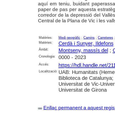
aquí em teniu, buidant paperass
paper de pas per aquesta estratèg
corredor de la depressió del Vallès
Central de la Plana de Vic i les val
Matèries:
Medi geogràfic
;
Camins
;
Carreteres
Matèries:
Cerdà i Sunyer, Ildefons
Àmbit:
Montseny, massís del
;
C
Cronologia:
0000 - 2023
Accés:
https://hdl.handle.net/2
Localització:
UAB: Humanitats (Hemero
Biblioteca de Catalunya;
Universitat de Vic-Univer
Universitat de Girona
Enllaç permanent a aquest regis