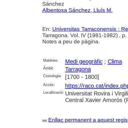
Sánchez
Albentosa Sánchez, Lluís M.
En:
Universitas Tarraconensis : Rev
Tarragona. Vol. IV (1981-1982) , p.
Notes a peu de pàgina.
Matèries:
Medi geogràfic
;
Clima
Àmbit:
Tarragona
Cronologia:
[1700 - 1800]
Accés:
https://raco.cat/index.p
Localització:
Universitat Rovira i Virg
Central Xavier Amorós (
Enllaç permanent a aquest regis