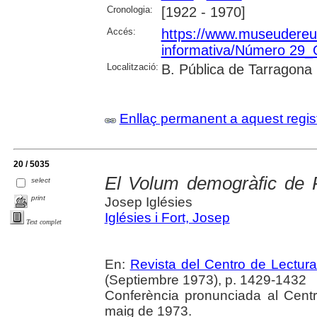
Cronologia:
[1922 - 1970]
Accés:
https://www.museudereus.c
informativa/Número 29
Localització:
B. Pública de Tarragona
Enllaç permanent a aquest regis
20 / 5035
El Volum demogràfic de R
select
print
Josep Iglésies
Iglésies i Fort, Josep
Text complet
En:
Revista del Centro de Lectur
(Septiembre 1973), p. 1429-1432
Conferència pronunciada al Cent
maig de 1973.