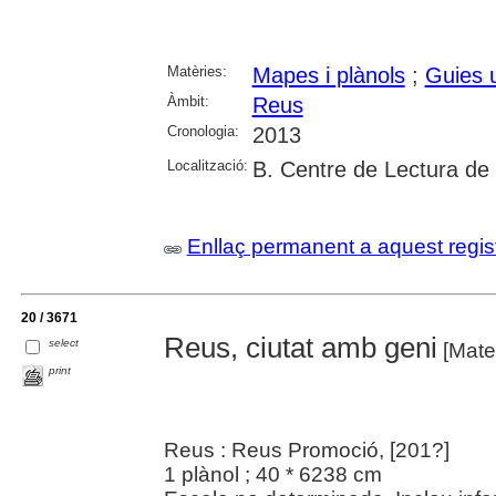
Matèries:
Mapes i plànols
;
Guies 
Àmbit:
Reus
Cronologia:
2013
Localització:
B. Centre de Lectura de
Enllaç permanent a aquest regis
20 / 3671
Reus, ciutat amb geni
select
[Mater
print
Reus : Reus Promoció, [201?]
1 plànol ; 40 * 6238 cm