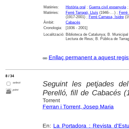
Matèries:
Història oral
;
Guerra civil espanyola
Matèries:
Ferré Tarragó, Lluís
(1946-....) ;
Ferré
(1917-2001) ;
Ferré Carnasa, Isidre
(1
Àmbit:
Cabacés
Cronologia:
[1936 - 2001]
Localització:
Biblioteca de Catalunya; B. Municipal
Lectura de Reus; B. Pública de Tarrag
Enllaç permanent a aquest regis
8 / 34
Seguint les petjades de
select
print
Perelló, fill de Cabacés 
Torrent
Ferran i Torrent, Josep Maria
En:
La Portadora : Revista d'Estu