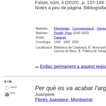
Falset, núm. 4 (2020) , p. 137-148 : 
Notes a peu de pàgina. Bibliografia 
Matèries:
Efemèrides
;
Commemoració
;
Clergu
Matèries:
Perelló, Pere
(1540-1602)
Àmbit:
Cabacés
Cronologia:
1540 - 1602; 2020
Localització:
Biblioteca de Catalunya; B. Municipal
Lectura de Reus; B. Pública de Tarrag
Enllaç permanent a aquest regis
9 / 34
Per què es va acabar l'arg
select
print
Juanpere
Flores Juanpere, Montserrat