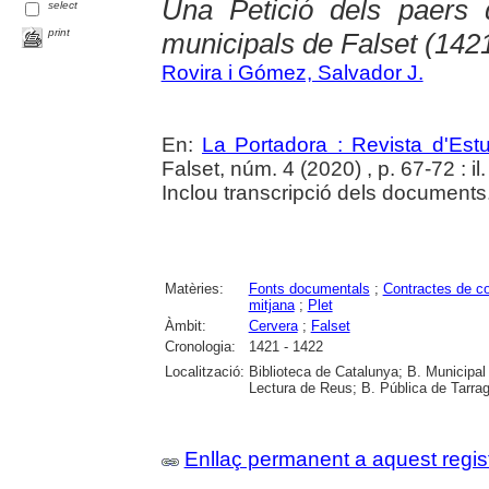
Una Petició dels paers 
select
print
municipals de Falset (142
Rovira i Gómez, Salvador J.
En:
La Portadora : Revista d'Estu
Falset, núm. 4 (2020) , p. 67-72 : il.
Inclou transcripció dels documents
Matèries:
Fonts documentals
;
Contractes de c
mitjana
;
Plet
Àmbit:
Cervera
;
Falset
Cronologia:
1421 - 1422
Localització:
Biblioteca de Catalunya; B. Municipal
Lectura de Reus; B. Pública de Tarrag
Enllaç permanent a aquest regis