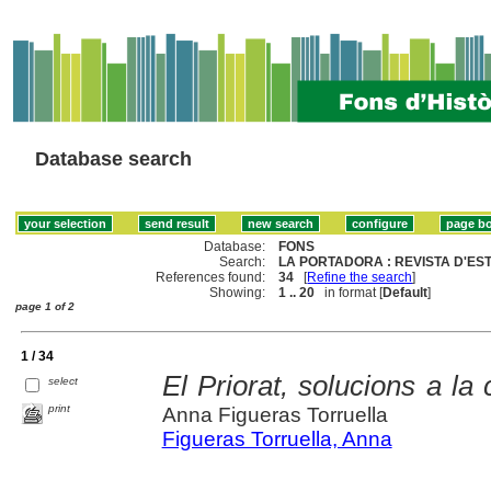
Database search
Database:
FONS
Search:
LA PORTADORA : REVISTA D'EST
References found:
34
[
Refine the search
]
Showing:
1 .. 20
in format [
Default
]
page 1 of 2
1 / 34
El Priorat, solucions a la 
select
print
Anna Figueras Torruella
Figueras Torruella, Anna