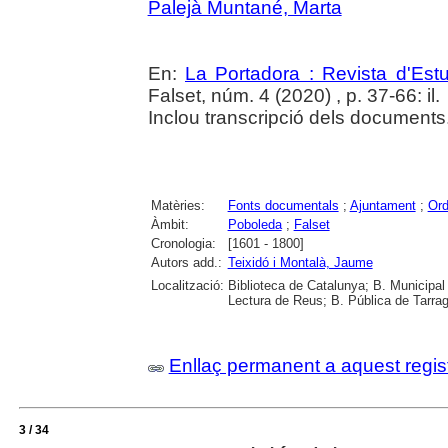
Palejà Muntané, Marta
En:
La Portadora : Revista d'Estu
Falset, núm. 4 (2020) , p. 37-66: il.
Inclou transcripció dels documents
Matèries:
Fonts documentals
;
Ajuntament
;
Ord
Àmbit:
Poboleda
;
Falset
Cronologia:
[1601 - 1800]
Autors add.:
Teixidó i Montalà, Jaume
Localització:
Biblioteca de Catalunya; B. Municipal
Lectura de Reus; B. Pública de Tarrag
Enllaç permanent a aquest regis
3 / 34