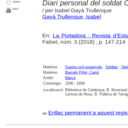
Diari personal del soldat
select
print
/ per Isabel Gayà Trullenque
Gayà Trullenque, Isabel
En:
La Portadora : Revista d'Estu
Falset, núm. 3 (2018) , p. 147-214
Matèries:
Guerra civil espanyola
;
Soldats
;
Diet
Matèries:
Barceló Piñol, Camil
Àmbit:
Marçà
Cronologia:
1936 - 1939
Localització:
Biblioteca de Catalunya; B. Municipal
Lectura de Reus; B. Pública de Tarrag
Enllaç permanent a aquest regis