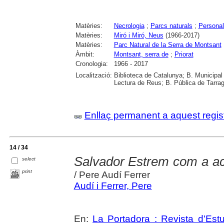
Matèries:
Necrologia
;
Parcs naturals
;
Personal 
Matèries:
Miró i Miró, Neus
(1966-2017)
Matèries:
Parc Natural de la Serra de Montsant
Àmbit:
Montsant, serra de
;
Priorat
Cronologia:
1966 - 2017
Localització:
Biblioteca de Catalunya; B. Municipal
Lectura de Reus; B. Pública de Tarrag
Enllaç permanent a aquest regis
14 / 34
Salvador Estrem com a acti
select
print
/ Pere Audí Ferrer
Audí i Ferrer, Pere
En:
La Portadora : Revista d'Estu