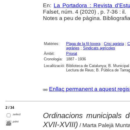
En:
La Portadora : Revista d'Estu
Falset, núm. 4 (2020) , p. 7-36 : il.
Notes a peu de pàgina. Bibliografia
Matèries:
Plaga de la fil·loxera
;
Crisi agrària
;
C
agràries
;
Sindicats agrícoles
Àmbit:
Priorat
Cronologia:
1887 - 1936
Localització:
Biblioteca de Catalunya; B. Municipal
Lectura de Reus; B. Pública de Tarrag
Enllaç permanent a aquest regis
2 / 34
Ordinacions municipals d
select
print
XVII-XVIII)
/ Marta Palejà Munt