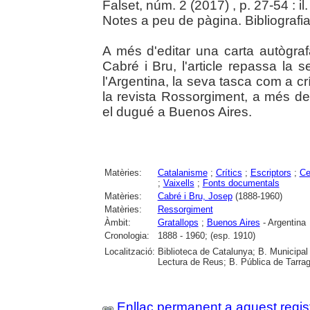
Falset, núm. 2 (2017) , p. 27-54 : il. 
Notes a peu de pàgina. Bibliografia 
A més d'editar una carta autògraf
Cabré i Bru, l'article repassa la s
l'Argentina, la seva tasca com a crí
la revista Rossorgiment, a més de
el dugué a Buenos Aires.
Matèries:
Catalanisme
;
Crítics
;
Escriptors
;
Ce
;
Vaixells
;
Fonts documentals
Matèries:
Cabré i Bru, Josep
(1888-1960)
Matèries:
Ressorgiment
Àmbit:
Gratallops
;
Buenos Aires
- Argentina
Cronologia:
1888 - 1960; (esp. 1910)
Localització:
Biblioteca de Catalunya; B. Municipal
Lectura de Reus; B. Pública de Tarrag
Enllaç permanent a aquest regis