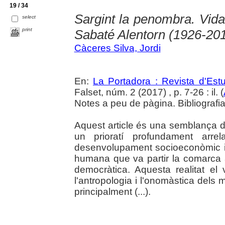
19 / 34
Sargint la penombra. Vida,
select
print
Sabaté Alentorn (1926-20
Càceres Silva, Jordi
En:
La Portadora : Revista d'Estu
Falset, núm. 2 (2017) , p. 7-26 : il. (
Notes a peu de pàgina. Bibliografia
Aquest article és una semblança d
un prioratí profundament arre
desenvolupament socioeconòmic i, 
humana que va partir la comarca al
democràtica. Aquesta realitat el
l'antropologia i l'onomàstica dels m
principalment (...).