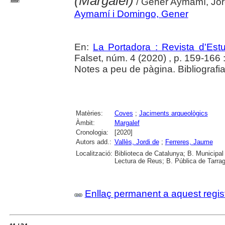
(Margalef)
/ Gener Aymamí, Jord
Aymamí i Domingo, Gener
En:
La Portadora : Revista d'Estu
Falset, núm. 4 (2020) , p. 159-166 : 
Notes a peu de pàgina. Bibliografia
Matèries:
Coves
;
Jaciments arqueològics
Àmbit:
Margalef
Cronologia:
[2020]
Autors add.:
Vallès, Jordi de
;
Ferreres, Jaume
Localització:
Biblioteca de Catalunya; B. Municipal
Lectura de Reus; B. Pública de Tarrag
Enllaç permanent a aquest regis