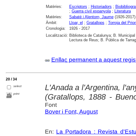
Matèries:
Escriptors
;
Historiadors
;
Biobibliogra
;
Guerra civil espanyola
;
Literatura
Matèries:
Sabaté i Alentorn, Jaume
(1926-2017)
Àmbit:
Lloar, el
;
Gratallops
;
Torroja del Prior
Cronologia:
1926 - 2017
Localització:
Biblioteca de Catalunya; B. Municipal
Lectura de Reus; B. Pública de Tarrag
Enllaç permanent a aquest regis
20 / 34
L'Anada a l'Argentina, l'a
select
print
(Gratallops, 1888 - Buen
Font
Bover i Font, August
En:
La Portadora : Revista d'Estu