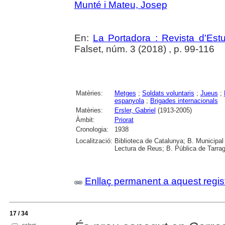
Munté i Mateu, Josep
En:
La Portadora : Revista d'Estu
Falset, núm. 3 (2018) , p. 99-116
Matèries:
Metges
;
Soldats voluntaris
;
Jueus
;
espanyola
;
Brigades internacionals
Matèries:
Ersler, Gabriel
(1913-2005)
Àmbit:
Priorat
Cronologia:
1938
Localització:
Biblioteca de Catalunya; B. Municipal
Lectura de Reus; B. Pública de Tarrag
Enllaç permanent a aquest regis
17 / 34
select