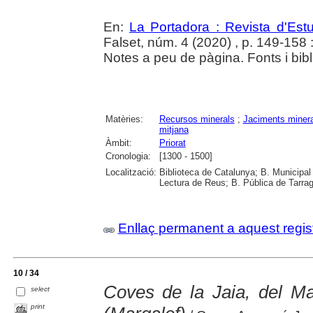
En:
La Portadora : Revista d'Estu
Falset, núm. 4 (2020) , p. 149-158 : 
Notes a peu de pàgina. Fonts i bibli
Matèries:
Recursos minerals
;
Jaciments miner
mitjana
Àmbit:
Priorat
Cronologia:
[1300 - 1500]
Localització:
Biblioteca de Catalunya; B. Municipal
Lectura de Reus; B. Pública de Tarrag
Enllaç permanent a aquest regis
10 / 34
Coves de la Jaia, del M
select
print