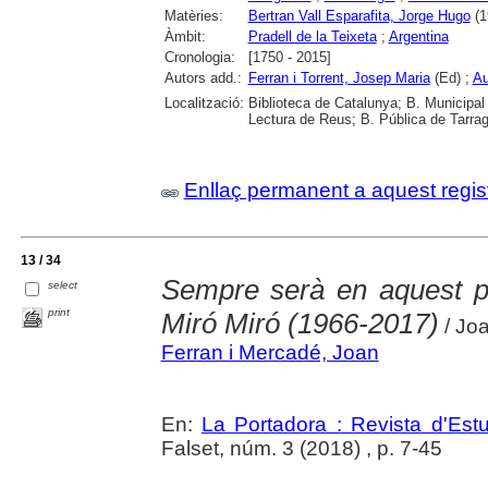
Matèries:
Bertran Vall Esparafita, Jorge Hugo
(1
Àmbit:
Pradell de la Teixeta
;
Argentina
Cronologia:
[1750 - 2015]
Autors add.:
Ferran i Torrent, Josep Maria
(Ed) ;
Au
Localització:
Biblioteca de Catalunya; B. Municipal
Lectura de Reus; B. Pública de Tarrag
Enllaç permanent a aquest regis
13 / 34
Sempre serà en aquest p
select
print
Miró Miró (1966-2017)
/ Jo
Ferran i Mercadé, Joan
En:
La Portadora : Revista d'Estu
Falset, núm. 3 (2018) , p. 7-45