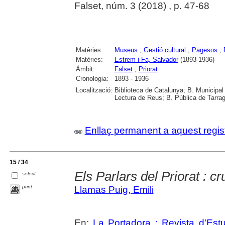
Falset, núm. 3 (2018) , p. 47-68
Matèries:
Museus
;
Gestió cultural
;
Pagesos
;
Matèries:
Estrem i Fa, Salvador
(1893-1936)
Àmbit:
Falset
;
Priorat
Cronologia:
1893 - 1936
Localització:
Biblioteca de Catalunya; B. Municipal
Lectura de Reus; B. Pública de Tarrag
Enllaç permanent a aquest regis
15 / 34
Els Parlars del Priorat : cru
select
print
Llamas Puig, Emili
En:
La Portadora : Revista d'Estu