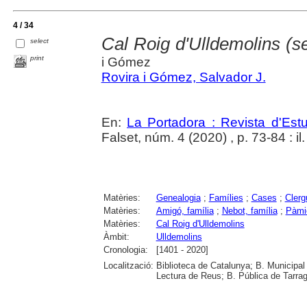
4 / 34
Cal Roig d'Ulldemolins (s
select
print
i Gómez
Rovira i Gómez, Salvador J.
En:
La Portadora : Revista d'Estu
Falset, núm. 4 (2020) , p. 73-84 : il.
Matèries:
Genealogia
;
Famílies
;
Cases
;
Clerg
Matèries:
Amigó, família
;
Nebot, família
;
Pàmie
Matèries:
Cal Roig d'Ulldemolins
Àmbit:
Ulldemolins
Cronologia:
[1401 - 2020]
Localització:
Biblioteca de Catalunya; B. Municipal
Lectura de Reus; B. Pública de Tarrag