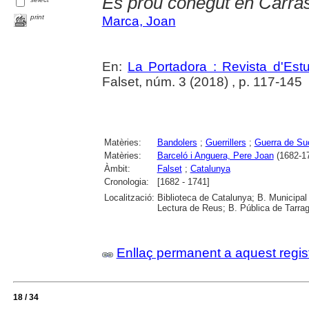
És prou conegut en Carras
print
Marca, Joan
En:
La Portadora : Revista d'Estu
Falset, núm. 3 (2018) , p. 117-145
Matèries:
Bandolers
;
Guerrillers
;
Guerra de Su
Matèries:
Barceló i Anguera, Pere Joan
(1682-1
Àmbit:
Falset
;
Catalunya
Cronologia:
[1682 - 1741]
Localització:
Biblioteca de Catalunya; B. Municipal
Lectura de Reus; B. Pública de Tarrag
Enllaç permanent a aquest regis
18 / 34