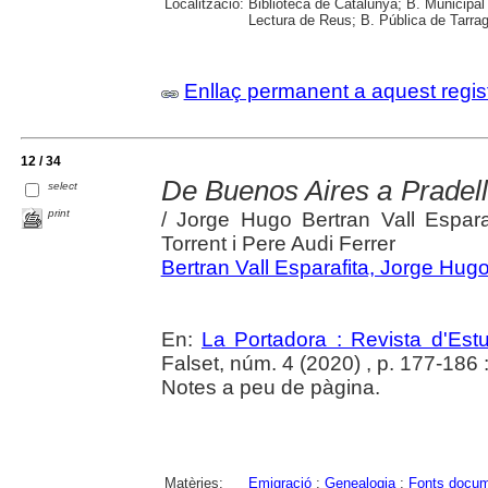
Localització:
Biblioteca de Catalunya; B. Municipal
Lectura de Reus; B. Pública de Tarrag
Enllaç permanent a aquest regis
12 / 34
De Buenos Aires a Pradell .
select
print
/ Jorge Hugo Bertran Vall Espar
Torrent i Pere Audi Ferrer
Bertran Vall Esparafita, Jorge Hug
En:
La Portadora : Revista d'Estu
Falset, núm. 4 (2020) , p. 177-186 : 
Notes a peu de pàgina.
Matèries:
Emigració
;
Genealogia
;
Fonts docum