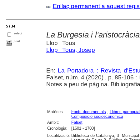
Enllaç permanent a aquest regis
5 / 34
La Burgesia i l'aristocràci
select
print
Llop i Tous
Llop i Tous, Josep
En:
La Portadora : Revista d'Estu
Falset, núm. 4 (2020) , p. 85-106 : il
Notes a peu de pàgina. Bibliografia 
Matèries:
Fonts documentals
;
Llibres parroquia
Composició socioeconòmica
Àmbit:
Falset
Cronologia:
[1601 - 1700]
Localització:
Biblioteca de Catalunya; B. Municipal