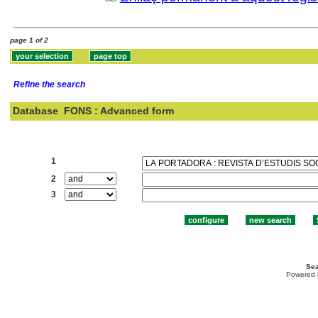
page 1 of 2
Refine the search
Database
FONS : Advanced form
Search:
1
2
3
Sea
Powered