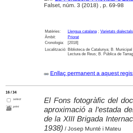
Falset, núm. 3 (2018) , p. 69-98
Matèries:
Llengua catalana
;
Varietats dialectals
Àmbit:
Priorat
Cronologia:
[2018]
Localització:
Biblioteca de Catalunya; B. Municipal
Lectura de Reus; B. Pública de Tarrag
Enllaç permanent a aquest regis
16 / 34
El Fons fotogràfic del doc
select
print
aproximació a l'estada de
de la XIII Brigada Internaci
1938)
/ Josep Munté i Mateu