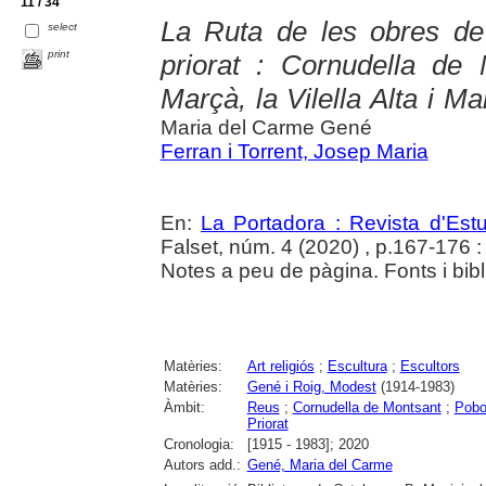
11 / 34
La Ruta de les obres de
select
print
priorat : Cornudella de 
Marçà, la Vilella Alta i Ma
Maria del Carme Gené
Ferran i Torrent, Josep Maria
En:
La Portadora : Revista d'Estu
Falset, núm. 4 (2020) , p.167-176 : i
Notes a peu de pàgina. Fonts i bibli
Matèries:
Art religiós
;
Escultura
;
Escultors
Matèries:
Gené i Roig, Modest
(1914-1983)
Àmbit:
Reus
;
Cornudella de Montsant
;
Pobo
Priorat
Cronologia:
[1915 - 1983]; 2020
Autors add.:
Gené, Maria del Carme