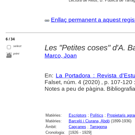
Lectura de Reus; B. Pública de Tarrag
Enllaç permanent a aquest regis
6 / 34
Les "Petites coses" d'A. B
select
print
Marco, Joan
En:
La Portadora : Revista d'Estu
Falset, núm. 4 (2020) , p. 107-120 : 
Notes a peu de pàgina. Bibliografia 
Matèries:
Escriptors
;
Polítics
;
Propietaris agra
Matèries:
Barceló i Ciurana, Abdó
(1899-1936)
Àmbit:
Capçanes
;
Tarragona
Cronologia:
[1926 - 1929]