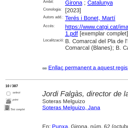
Àmbit:
Girona
;
Catalunya
Cronologia:
[2023]
Autors add.:
Terés i Bonet, Martí
Accés:
https://www.catgi.cat/i
1.pdf
[exemplar complet
Localització:
B. Comarcal del Pla de l
Comarcal (Blanes); B. C
Enllaç permanent a aquest regis
10 / 387
Jordi Falgàs, director de
select
print
Soteras Melguizo
Soteras Melguizo, Jana
Text complet
En:
Punxa
. Girona, núm. 62 (octubre