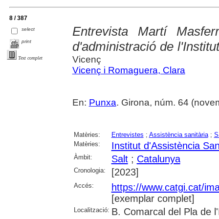
8 / 387
Entrevista Martí Masfer
select
print
d'administració de l'Institu
Vicenç
Text complet
Vicenç i Romaguera, Clara
En:
Punxa
. Girona, núm. 64 (novemb
Matèries:
Entrevistes
;
Assistència sanitària
;
S
Matèries:
Institut d'Assistència San
Àmbit:
Salt
;
Catalunya
Cronologia:
[2023]
Accés:
https://www.catgi.cat/i
[exemplar complet]
Localització:
B. Comarcal del Pla de l