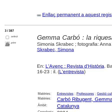
Enllaç permanent a aquest regis
3 / 387
Gemma Carbó : la riquesa i
select
print
Simonia Skrabec ; fotografia: Ann
Skrabec, Simona
En:
L'Avenç : Revista d'Història
. B
16-23 : il. (
L'entrevista
)
Matèries:
Entrevistes
;
Professores
;
Gestió cul
Matèries:
Carbó Ribugent, Gemm
Àmbit:
Catalunya
Cronologia: