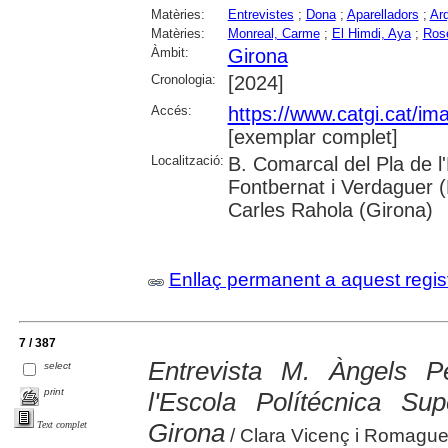
Matèries:
Entrevistes
;
Dona
;
Aparelladors
;
Arq
Matèries:
Monreal, Carme
;
El Himdi, Aya
;
Rose
Àmbit:
Girona
Cronologia:
[2024]
Accés:
https://www.catgi.cat/i
[exemplar complet]
Localització:
B. Comarcal del Pla de l
Fontbernat i Verdaguer 
Carles Rahola (Girona)
Enllaç permanent a aquest regis
7 / 387
Entrevista M. Àngels P
select
print
l'Escola Polítécnica Su
Girona
Text complet
/ Clara Vicenç i Romague