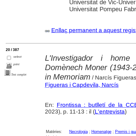
Universitat de Vic-Univer
Universitat Pompeu Fabra;
Enllaç permanent a aquest regis
20 / 387
L'Investigador i home
select
print
Domènech Moner (1943-20
in Memoriam
Text complet
/ Narcís Figuera
Figueras i Capdevila, Narcís
En:
Frontissa : butlletí de la C
2023), p. 11-13 : il (
L'entrevista
)
Matèries:
Necrologia
;
Homenatge
;
Premis i gu