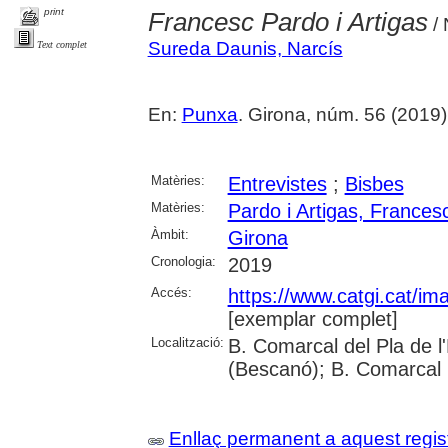
print
Francesc Pardo i Artigas
/ 
Sureda Daunis, Narcís
Text complet
En:
Punxa
. Girona, núm. 56 (2019) , 
Matèries:
Entrevistes
;
Bisbes
Matèries:
Pardo i Artigas, Frances
Àmbit:
Girona
Cronologia:
2019
Accés:
https://www.catgi.cat/i
[exemplar complet]
Localització:
B. Comarcal del Pla de l
(Bescanó); B. Comarcal 
Enllaç permanent a aquest regis