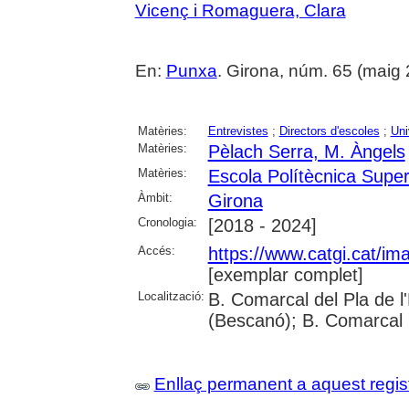
Vicenç i Romaguera, Clara
En:
Punxa
. Girona, núm. 65 (maig 20
Matèries:
Entrevistes
;
Directors d'escoles
;
Uni
Matèries:
Pèlach Serra, M. Àngels
Matèries:
Escola Polítècnica Super
Àmbit:
Girona
Cronologia:
[2018 - 2024]
Accés:
https://www.catgi.cat/i
[exemplar complet]
Localització:
B. Comarcal del Pla de l
(Bescanó); B. Comarcal 
Enllaç permanent a aquest regis