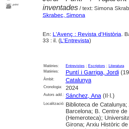
print
inventades
/ text: Simona Skrab
Skrabec, Simona
En:
L'Avenç : Revista d'Història
. B
33 : il. (
L'Entrevista
)
Matèries:
Entrevistes
;
Escriptors
;
Literatura
Matèries:
Puntí i Garriga, Jordi
(196
Àmbit:
Catalunya
Cronologia:
2024
Autors add.:
Sánchez, Ana
(Il·l.)
Localització:
Biblioteca de Catalunya; 
Barcelona; B. Centre de
(Hemeroteca); Universita
Girona; Arxiu Històric de