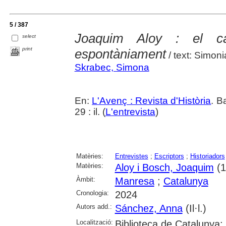
5 / 387
Joaquim Aloy : el ca
select
print
espontàniament
/ text: Simon
Skrabec, Simona
En:
L'Avenç : Revista d'Història
. B
29 : il. (
L'entrevista
)
Matèries:
Entrevistes
;
Escriptors
;
Historiadors
Matèries:
Aloy i Bosch, Joaquim
(1
Àmbit:
Manresa
;
Catalunya
Cronologia:
2024
Autors add.:
Sánchez, Anna
(Il·l.)
Localització:
Biblioteca de Catalunya; 