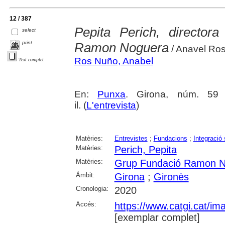
12 / 387
Pepita Perich, director
select
print
Ramon Noguera
/ Anavel Ro
Ros Nuño, Anabel
Text complet
En:
Punxa
. Girona, núm. 59 
il. (
L'entrevista
)
Matèries:
Entrevistes
;
Fundacions
;
Integració 
Matèries:
Perich, Pepita
Matèries:
Grup Fundació Ramon 
Àmbit:
Girona
;
Gironès
Cronologia:
2020
Accés:
https://www.catgi.cat/i
[exemplar complet]