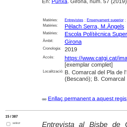
En:
Punxa
. Girona, núm. 57 (2019) , 
Matèries:
Entrevistes
;
Ensenyament superior
;
Matèries:
Pèlach Serra, M.Àngels
Matèries:
Escola Polítècnica Super
Àmbit:
Girona
Cronologia:
2019
Accés:
https://www.catgi.cat/i
[exemplar complet]
Localització:
B. Comarcal del Pla de l
(Bescanó); B. Comarcal 
Enllaç permanent a aquest regis
15 / 387
Entrevista al Bisbe de
select