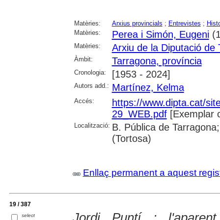
Matèries:
Arxius provincials
;
Entrevistes
;
Hist
Matèries:
Perea i Simón, Eugeni
(1
Matèries:
Arxiu de la Diputació de
Àmbit:
Tarragona, província
Cronologia:
[1953 - 2024]
Autors add.:
Martínez, Kelma
Accés:
https://www.dipta.cat/sit
29_WEB.pdf
[Exemplar 
Localització:
B. Pública de Tarragona;
(Tortosa)
Enllaç permanent a aquest regis
19 / 387
Jordi Puntí : l'aparen
select