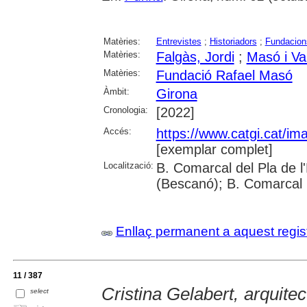
Matèries:
Entrevistes
;
Historiadors
;
Fundacion
Matèries:
Falgàs, Jordi
;
Masó i Val
Matèries:
Fundació Rafael Masó
Àmbit:
Girona
Cronologia:
[2022]
Accés:
https://www.catgi.cat/i
[exemplar complet]
Localització:
B. Comarcal del Pla de l
(Bescanó); B. Comarcal 
Enllaç permanent a aquest regis
11 / 387
Cristina Gelabert, arquitec
select