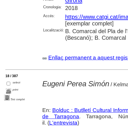
Girona
Cronologia:
2018
Accés:
https://www.catgi.cat/i
[exemplar complet]
Localització:
B. Comarcal del Pla de l
(Bescanó); B. Comarcal 
Enllaç permanent a aquest regis
18 / 387
Eugeni Perea Simón
select
/ Kelma
print
Text complet
En:
Bolduc : Butlletí Cultural Infor
de Tarragona
. Tarragona, Nú
il. (
L'entrevista
)