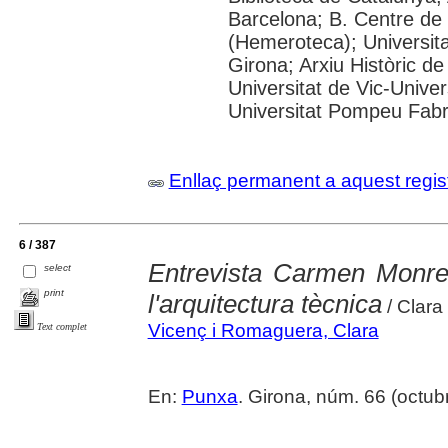
Barcelona; B. Centre de
(Hemeroteca); Universita
Girona; Arxiu Històric de
Universitat de Vic-Univer
Universitat Pompeu Fabra;
Enllaç permanent a aquest regis
6 / 387
Entrevista Carmen Monre
select
print
l'arquitectura tècnica
/ Clara
Vicenç i Romaguera, Clara
Text complet
En:
Punxa
. Girona, núm. 66 (octubre