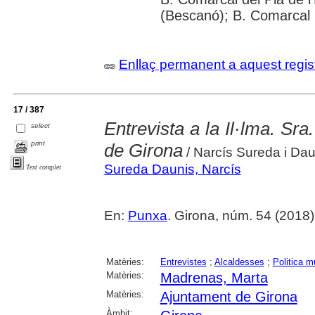
(Bescanó); B. Comarcal 
Enllaç permanent a aquest regis
17 / 387
Entrevista a la Il·lma. Sr
select
print
de Girona
/ Narcís Sureda i Dau
Sureda Daunis, Narcís
Text complet
En:
Punxa
. Girona, núm. 54 (2018) ,
Matèries:
Entrevistes
;
Alcaldesses
;
Politica m
Matèries:
Madrenas, Marta
Matèries:
Ajuntament de Girona
Àmbit: