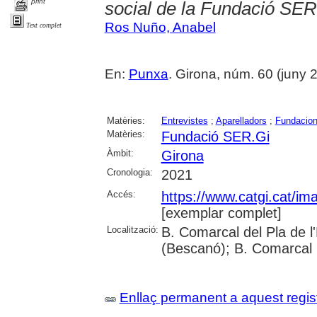
print
social de la Fundació SER
Ros Nuño, Anabel
Text complet
En:
Punxa
. Girona, núm. 60 (juny 20
Matèries:
Entrevistes
;
Aparelladors
;
Fundacio
Matèries:
Fundació SER.Gi
Àmbit:
Girona
Cronologia:
2021
Accés:
https://www.catgi.cat/i
[exemplar complet]
Localització:
B. Comarcal del Pla de l
(Bescanó); B. Comarcal 
Enllaç permanent a aquest regis