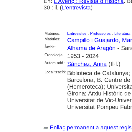
En:
L'Avenç : Revista d'Història
. B
30 : il. (
L'entrevista
)
Matèries:
Entrevistes
;
Professores
;
Literatura
Matèries:
Campillo i Guajardo, Mar
Àmbit:
Alhama de Aragón
- Sar
Cronologia:
1953 - 2024
Autors add.:
Sánchez, Anna
(Il·l.)
Localització:
Biblioteca de Catalunya; 
Barcelona; B. Centre de
(Hemeroteca); Universita
Girona; Arxiu Històric de
Universitat de Vic-Univer
Universitat Pompeu Fabra;
Enllaç permanent a aquest regis