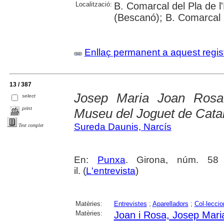
Localització:
B. Comarcal del Pla de l
(Bescanó); B. Comarcal 
Enllaç permanent a aquest regis
13 / 387
Josep Maria Joan Rosa, 
select
print
Museu del Joguet de Cata
Sureda Daunis, Narcís
Text complet
En:
Punxa
. Girona, núm. 58 
il. (
L'entrevista
)
Matèries:
Entrevistes
;
Aparelladors
;
Col·leccio
Matèries:
Joan i Rosa, Josep Mari