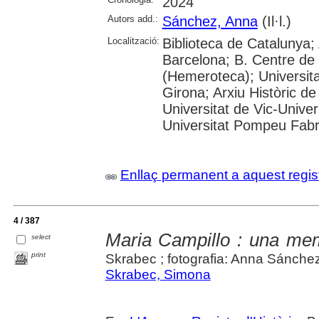
2024
Autors add.:
Sánchez, Anna
(Il·l.)
Localització:
Biblioteca de Catalunya; 
Barcelona; B. Centre de
(Hemeroteca); Universita
Girona; Arxiu Històric de
Universitat de Vic-Univer
Universitat Pompeu Fabra;
Enllaç permanent a aquest regis
4 / 387
Maria Campillo : una me
select
print
Skrabec ; fotografia: Anna Sánche
Skrabec, Simona