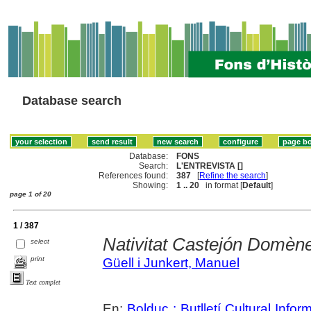
Database search
Database:
FONS
Search:
L'ENTREVISTA []
References found:
387
[
Refine the search
]
Showing:
1 .. 20
in format [
Default
]
page 1 of 20
1 / 387
Nativitat Castejón Domèn
select
print
Güell i Junkert, Manuel
Text complet
En:
Bolduc : Butlletí Cultural Infor