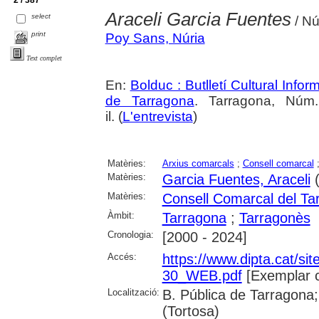
Araceli Garcia Fuentes
select
/ Nú
print
Poy Sans, Núria
Text complet
En:
Bolduc : Butlletí Cultural Infor
de Tarragona
. Tarragona, Núm
il. (
L'entrevista
)
Matèries:
Arxius comarcals
;
Consell comarcal
Matèries:
Garcia Fuentes, Araceli
(
Matèries:
Consell Comarcal del Ta
Àmbit:
Tarragona
;
Tarragonès
Cronologia:
[2000 - 2024]
Accés:
https://www.dipta.cat/sit
30_WEB.pdf
[Exemplar 
Localització:
B. Pública de Tarragona;
(Tortosa)