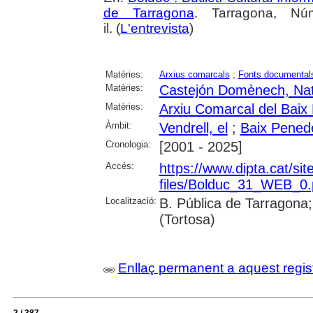
de Tarragona
. Tarragona, N
il. (
L'entrevista
)
Matèries:
Arxius comarcals
;
Fonts documental
Matèries:
Castejón Domènech, Nati
Matèries:
Arxiu Comarcal del Baix
Àmbit:
Vendrell, el
;
Baix Pened
Cronologia:
[2001 - 2025]
Accés:
https://www.dipta.cat/sites
files/Bolduc_31_WEB_0.
Localització:
B. Pública de Tarragona;
(Tortosa)
Enllaç permanent a aquest regis
2 / 387