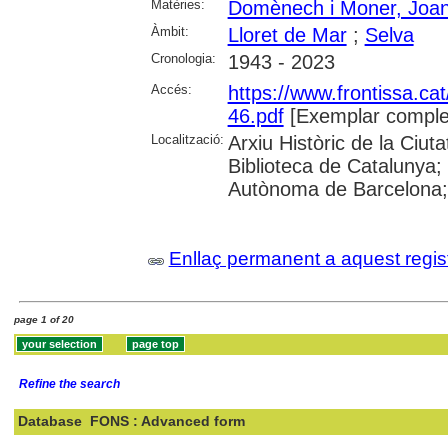
Matèries:
Domènech i Moner, Joa
Àmbit:
Lloret de Mar
;
Selva
Cronologia:
1943 - 2023
Accés:
https://www.frontissa.cat
46.pdf
[Exemplar comple
Localització:
Arxiu Històric de la Ciu
Biblioteca de Catalunya;
Autònoma de Barcelona; 
Enllaç permanent a aquest regis
page 1 of 20
Refine the search
Database
FONS : Advanced form