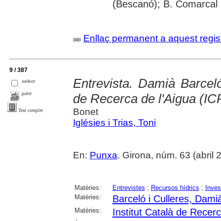
(Bescanó); B. Comarcal 
Enllaç permanent a aquest regis
9 / 387
Entrevista. Damià Barceló,
select
print
de Recerca de l'Aigua (IC
Bonet
Text complet
Iglésies i Trias, Toni
En:
Punxa
. Girona, núm. 63 (abril 20
Matèries:
Entrevistes
;
Recursos hídrics
;
Inves
Matèries:
Barceló i Culleres, Dami
Matèries:
Institut Català de Recer