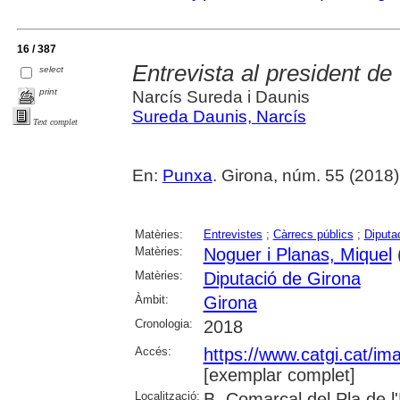
16 / 387
Entrevista al president de
select
print
Narcís Sureda i Daunis
Sureda Daunis, Narcís
Text complet
En:
Punxa
. Girona, núm. 55 (2018) ,
Matèries:
Entrevistes
;
Càrrecs públics
;
Diputac
Matèries:
Noguer i Planas, Miquel
(
Matèries:
Diputació de Girona
Àmbit:
Girona
Cronologia:
2018
Accés:
https://www.catgi.cat/i
[exemplar complet]
Localització:
B. Comarcal del Pla de l