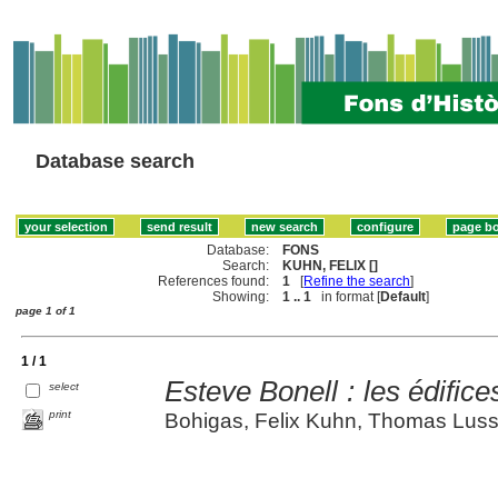
Database search
Database:
FONS
Search:
KUHN, FELIX []
References found:
1
[
Refine the search
]
Showing:
1 .. 1
in format [
Default
]
page 1 of 1
1 / 1
Esteve Bonell : les édifice
select
print
Bohigas, Felix Kuhn, Thomas Luss