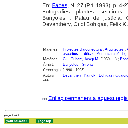
En:
Faces
, N. 27 (Pri. 1993), p. 4-2
Fotografies, plantes, seccions,
Banyoles ; Palau de justícia. G
Devanthéry, Oriol Bohigas, Felix K
Matèries:
Projectes d'arquitectura
;
Arquitectes
;
esportius
;
Edificis
;
Administració de ju
Matèries:
Gil i Guitart, Josep M.
(1950-....) ;
Bone
Àmbit:
Banyoles
;
Girona
Cronologia:
[1990 - 1993]
Autors
Devanthéry, Patrick
;
Bohigas i Guardio
add.:
Enllaç permanent a aquest regis
page 1 of 1