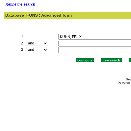
Refine the search
Database
FONS : Advanced form
Search:
1
2
3
Sea
Powered