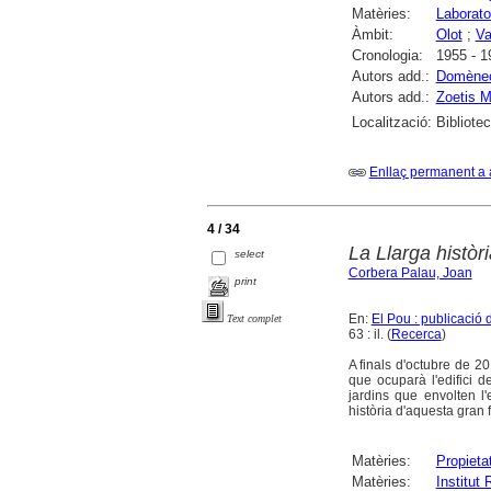
Matèries:
Laborato
Àmbit:
Olot
;
Va
Cronologia:
1955 - 1
Autors add.:
Domènech
Autors add.:
Zoetis M
Localització:
Bibliote
Enllaç permanent a 
4 / 34
La Llarga històri
select
Corbera Palau, Joan
print
En:
El Pou : publicació 
Text complet
63 : il. (
Recerca
)
A finals d'octubre de 20
que ocuparà l'edifici de
jardins que envolten 
història d'aquesta gran 
Matèries:
Propieta
Matèries:
Institut