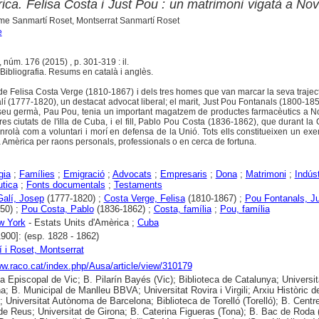
ica. Felisa Costa i Just Pou : un matrimoni vigatà a No
me Sanmartí Roset, Montserrat Sanmartí Roset
e
I, núm. 176 (2015) , p. 301-319 : il.
Bibliografia. Resums en català i anglès.
a de Felisa Costa Verge (1810-1867) i dels tres homes que van marcar la seva trajectò
í (1777-1820), un destacat advocat liberal; el marit, Just Pou Fontanals (1800-185
seu germà, Pau Pou, tenia un important magatzem de productes farmacèutics a No
res ciutats de l'illa de Cuba, i el fill, Pablo Pou Costa (1836-1862), que durant la
rolà com a voluntari i morí en defensa de la Unió. Tots ells constitueixen un ex
 Amèrica per raons personals, professionals o en cerca de fortuna.
gia
;
Famílies
;
Emigració
;
Advocats
;
Empresaris
;
Dona
;
Matrimoni
;
Indúst
tica
;
Fonts documentals
;
Testaments
Galí, Josep
(1777-1820) ;
Costa Verge, Felisa
(1810-1867) ;
Pou Fontanals, J
50) ;
Pou Costa, Pablo
(1836-1862) ;
Costa, família
;
Pou, família
w York
- Estats Units d'Amèrica ;
Cuba
1900]: (esp. 1828 - 1862)
 i Roset, Montserrat
ww.raco.cat/index.php/Ausa/article/view/310179
ca Episcopal de Vic; B. Pilarín Bayés (Vic); Biblioteca de Catalunya; Universit
a; B. Municipal de Manlleu BBVA; Universitat Rovira i Virgili; Arxiu Històric d
; Universitat Autònoma de Barcelona; Biblioteca de Torelló (Torelló); B. Centr
de Reus; Universitat de Girona; B. Caterina Figueras (Tona); B. Bac de Roda