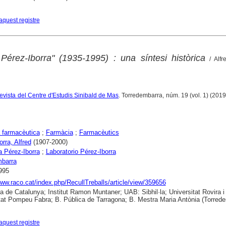
aquest registre
 Pérez-Iborra" (1935-1995) : una síntesi històrica
/ Alfr
 revista del Centre d'Estudis Sinibald de Mas
. Torredembarra, núm. 19 (vol. 1) (2019)
a farmacèutica
;
Farmàcia
;
Farmacèutics
rra, Alfred
(1907-2000)
 Pérez-Iborra
;
Laboratorio Pérez-Iborra
mbarra
995
www.raco.cat/index.php/RecullTreballs/article/view/359656
ca de Catalunya; Institut Ramon Muntaner; UAB: Sibhil·la; Universitat Rovira i V
tat Pompeu Fabra; B. Pública de Tarragona; B. Mestra Maria Antònia (Torred
aquest registre