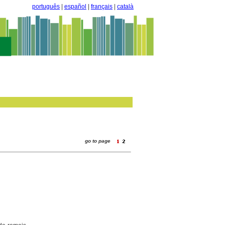
português
|
español
|
français
|
català
go to page