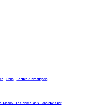
ica
;
Dona
;
Centres d'investigació
oria_Masnou_Les_dones_dels_Laboratoris.pdf