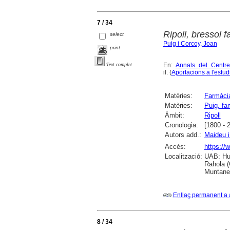
7 / 34
Ripoll, bressol 
select
Puig i Corcoy, Joan
print
En:
Annals del Centre
Text complet
il. (
Aportacions a l'estudi
Matèries:
Farmàci
Matèries:
Puig, fa
Àmbit:
Ripoll
Cronologia:
[1800 - 
Autors add.:
Maideu i
Accés:
https://
Localització:
UAB: Hum
Rahola (
Muntaner
Enllaç permanent a 
8 / 34