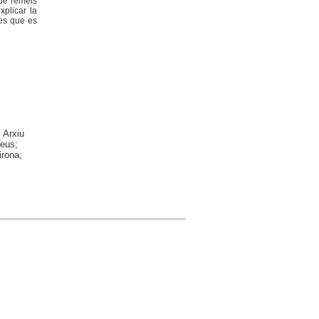
 de remeis
xplicar la
tes que es
 Arxiu
Reus;
irona;