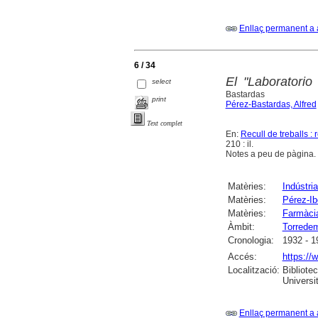
Enllaç permanent a 
6 / 34
El "Laboratorio
select
Bastardas
print
Pérez-Bastardas, Alfred
Text complet
En:
Recull de treballs :
210 : il.
Notes a peu de pàgina.
Matèries:
Indústri
Matèries:
Pérez-Ibo
Matèries:
Farmàcia
Àmbit:
Torrede
Cronologia:
1932 - 1
Accés:
https://
Localització:
Bibliote
Universi
Enllaç permanent a 