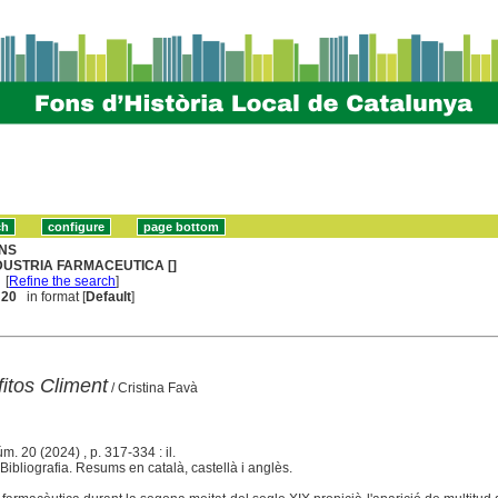
NS
DUSTRIA FARMACEUTICA []
[
Refine the search
]
. 20
in format [
Default
]
itos Climent
/ Cristina Favà
úm. 20 (2024) , p. 317-334 : il.
ibliografia. Resums en català, castellà i anglès.