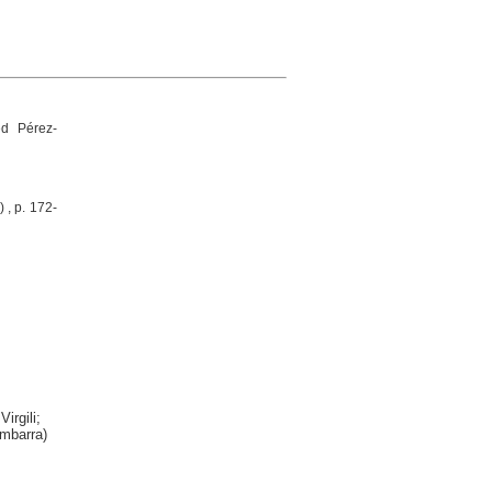
ed Pérez-
 , p. 172-
irgili;
embarra)