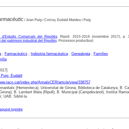
farmacéutic
/ Joan Puig i Corcoy, Eudald Maideu i Puig
 d'Estudis Comarcals del Ripollès
. Ripoll. 2015-2016 (novembre 2017), p. 
 del patrimoni industrial del Ripollès
. Processos productius)
a
;
Farmacèutics
;
Indústria farmacèutica
;
Genealogia
;
Famílies
mília
2017]
 Puig, Eudald
www.raco.cat/index.php/AnnalsCER/article/view/338757
anitats (Hemeroteca); Universitat de Girona; Biblioteca de Catalunya; B. Ca
Girona); B. Lambert Mata (Ripoll); B. Municipal (Campdevànol); Institut Ramo
; UAB: Sibhil·la
aquest registre