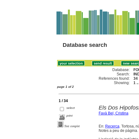
Database search
Database:
FO
Search:
IN
References found:
34
Showing:
1 .
page 1 of 2
1 / 34
Els Dos Hipofosf
select
Favà Bel, Cristina
print
En:
Recerca
. Tortosa, n
Text complet
Notes a peu de pàgina. B