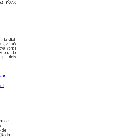
va York
ria vital:
0), vigatà
va York i
 Guerra de
emple dels
ria
ust
at de
e
e de
 (Roda