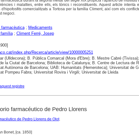
a farmacèutica durant la segona meitat del segle XIX propicià l'aparició de multitud
ències i malalties, entre ells, els tònics i reconstituents. Aquest article intenta e
 d'hipofosfits comercialitzats a Tortosa per la família Climent, així com els conflic
t negoci.
a farmacèutica
;
Medicaments
 família
;
Climent Ferré, Josep
1900]
raco.cat/index.php/Recerca/article/view/10000005251
ar (Ulldecona); B. Pública Comarcal (Mora d'Ebre); B. Mestre Cabré (Tivissa);
 de la Ciutat de Barcelona; Biblioteca de Catalunya; B. Centre de Lectura de 
tat Autònoma de Barcelona; UAB: Humanitats (Hemeroteca); Universitat de G
at Pompeu Fabra; Universitat Rovira i Virgili; Universitat de Lleida
aquest registre
torio farmacéutico de Pedro Llorens
armacéutico de Pedro Llorens de Olot
.
uan Bonet, [ca. 1850]