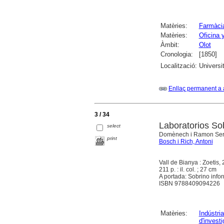
Matèries:
Farmàci
Matèries:
Oficina 
Àmbit:
Olot
Cronologia:
[1850]
Localització:
Universi
Enllaç permanent a 
3 / 34
Laboratorios Sob
select
Domènech i Ramon Ser
print
Bosch i Rich, Antoni
Vall de Bianya : Zoetis,
211 p. : il. col. ; 27 cm
A portada: Sobrino info
ISBN 9788409094226
Matèries:
Indústri
d'investi