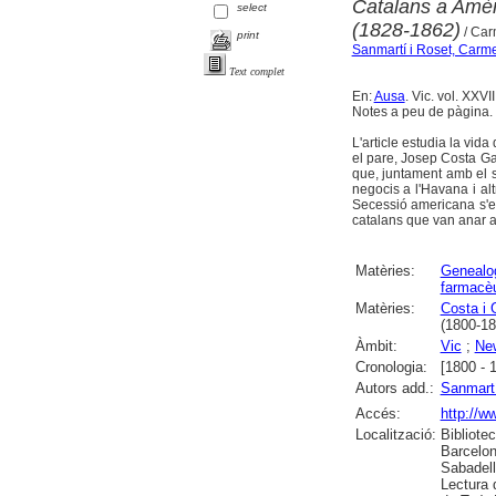
Catalans a Amèr
select
(1828-1862)
/ Car
print
Sanmartí i Roset, Carm
Text complet
En:
Ausa
. Vic. vol. XXVI
Notes a peu de pàgina. 
L'article estudia la vid
el pare, Josep Costa Gal
que, juntament amb el 
negocis a l'Havana i alt
Secessió americana s'en
catalans que van anar a
Matèries:
Genealo
farmacèu
Matèries:
Costa i 
(1800-18
Àmbit:
Vic
;
Ne
Cronologia:
[1800 - 
Autors add.:
Sanmartí
Accés:
http://w
Localització:
Bibliote
Barcelon
Sabadell
Lectura 