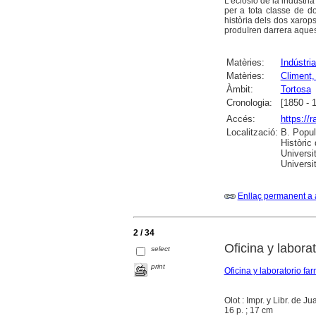
L'eclosió de la indústri
per a tota classe de dol
història dels dos xarops
produïren darrera aques
Matèries:
Indústri
Matèries:
Climent,
Àmbit:
Tortosa
Cronologia:
[1850 - 
Accés:
https://
Localització:
B. Popul
Històric
Universi
Universit
Enllaç permanent a 
2 / 34
Oficina y labora
select
print
Oficina y laboratorio f
Olot : Impr. y Libr. de J
16 p. ; 17 cm