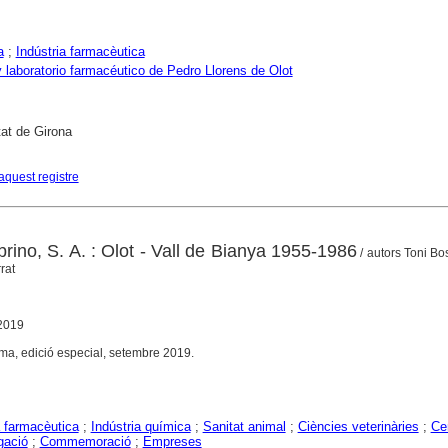
a
;
Indústria farmacèutica
y laboratorio farmacéutico de Pedro Llorens de Olot
tat de Girona
aquest registre
rino, S. A. : Olot - Vall de Bianya 1955-1986
/ autors Toni B
rat
 2019
rma, edició especial, setembre 2019.
a farmacèutica
;
Indústria química
;
Sanitat animal
;
Ciències veterinàries
;
Ce
gació
;
Commemoració
;
Empreses