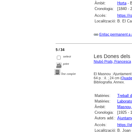
Àmbit:
Horta
- B
Cronologia:
[1840 - 
Accés:
https://
Localització:
B. El Ca
Enllaç permanent a 
5 / 34
Les Dones dels 
select
Niubó Prats, Francesca
print
El Masnou : Ajuntament 
Text complet
64 p. : il. ; 24 cm (
Quader
Bibliografia. Annex.
Matèries:
Treball 
Matèries:
Laborato
Àmbit:
Masnou,
Cronologia:
[1925 - 
Autors add.:
Ajuntam
Accés:
https://
Localització:
B. Joan