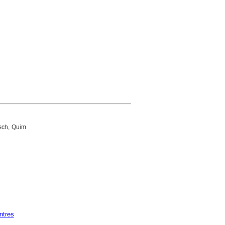
osch, Quim
ntres