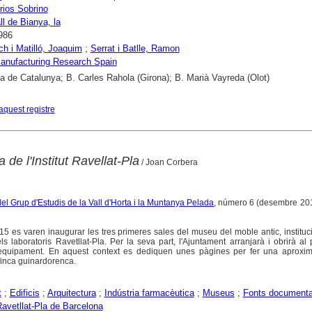
rios Sobrino
ll de Bianya, la
986
 i Matilló, Joaquim
;
Serrat i Batlle, Ramon
anufacturing Research Spain
ca de Catalunya; B. Carles Rahola (Girona); B. Marià Vayreda (Olot)
aquest registre
a de l'Institut Ravellat-Pla
/ Joan Corbera
del Grup d'Estudis de la Vall d'Horta i la Muntanya Pelada
, número 6 (desembre 201
15 es varen inaugurar les tres primeres sales del museu del moble antic, instituci
ls laboratoris Ravetllat-Pla. Per la seva part, l'Ajuntament arranjarà i obrirà al 
l'equipament. En aquest context es dediquen unes pàgines per fer una aproxim
finca guinardorenca.
t
;
Edificis
;
Arquitectura
;
Indústria farmacèutica
;
Museus
;
Fonts documenta
 Ravetllat-Pla de Barcelona