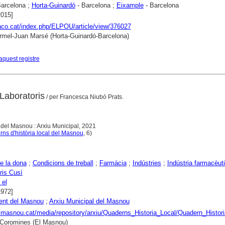
arcelona ;
Horta-Guinardó
- Barcelona ;
Eixample
- Barcelona
2015]
raco.cat/index.php/ELPOU/article/view/376027
rmel-Juan Marsé (Horta-Guinardó-Barcelona)
aquest registre
Laboratoris
/ per Francesca Niubó Prats.
del Masnou : Arxiu Municipal, 2021
ns d'història local del Masnou
, 6)
de la dona
;
Condicions de treball
;
Farmàcia
;
Indústries
;
Indústria farmacèut
ris Cusí
 el
1972]
ent del Masnou
;
Arxiu Municipal del Masnou
elmasnou.cat/media/repository/arxiu/Quaderns_Historia_Local/Quadern_Hist
 Coromines (El Masnou)