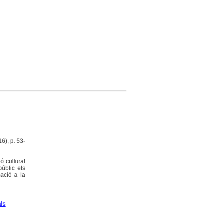
6), p. 53-
ó cultural
públic els
ació a la
ls