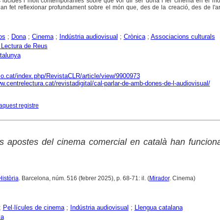
s lúcides i molt contemporànies sobre què vol dir ser dona i fer cinema en el 
an fet reflexionar profundament sobre el món que, des de la creació, des de l'ar
os
;
Dona
;
Cinema
;
Indústria audiovisual
;
Crònica
;
Associacions culturals
 Lectura de Reus
talunya
aco.cat/index.php/RevistaCLR/article/view/9900973
w.centrelectura.cat/revistadigital/cal-parlar-de-amb-dones-de-l-audiovisual/
aquest registre
s apostes del cinema comercial en català han funcion
Història
. Barcelona, núm. 516 (febrer 2025), p. 68-71: il. (
Mirador
. Cinema)
;
Pel·lícules de cinema
;
Indústria audiovisual
;
Llengua catalana
ya