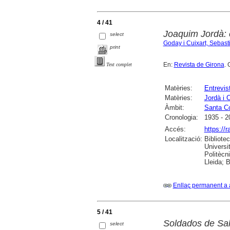
4 / 41
Joaquim Jordà: 
select
Goday i Cuixart, Sebast
print
En:
Revista de Girona
. 
Text complet
Matèries:
Entrevis
Matèries:
Jordà i 
Àmbit:
Santa C
Cronologia:
1935 - 2
Accés:
https://
Localització:
Bibliote
Universi
Politècn
Lleida; 
Enllaç permanent a 
5 / 41
Soldados de Sal
select