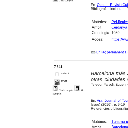
Text complet
En:
Querol : Revista Cu
Bibliografia. Inclou annè
Matèries:
Pel·lícul
Àmbit:
Cerdanya
Cronologia:
1959
Accés:
https://ww
Enllaç permanent a 
7 / 41
Barcelona más a
select
otras ciudades
/
print
Tejedor Parodi, Eugeni
Text complet
Text
complet
En:
Ara: Journal of To
Issue) (2016) , p. 9-19
Referències bibliogràfi
Matèries:
Turisme u
Àmbit:
Barcelona