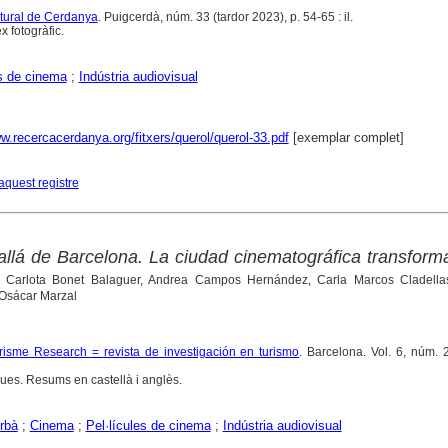
ltural de Cerdanya
. Puigcerdà, núm. 33 (tardor 2023), p. 54-65 : il.
x fotogràfic.
es de cinema
;
Indústria audiovisual
w.recercacerdanya.org/fitxers/querol/querol-33.pdf
[exemplar complet]
aquest registre
llá de Barcelona. La ciudad cinematográfica transfor
 Carlota Bonet Balaguer, Andrea Campos Hernández, Carla Marcos Cladella
 Osácar Marzal
urisme Research = revista de investigación en turismo
. Barcelona. Vol. 6, núm. 
ques. Resums en castellà i anglès.
rbà
;
Cinema
;
Pel·lícules de cinema
;
Indústria audiovisual