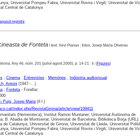
unya; Universitat Pompeu Fabra; Universitat Rovira i Virgili; Universitat de Vic
tat Central de Catalunya
aquest registre
 cineasta de Fonteta
/ text: Xevi Planas ; fotos: Josep Maria Oliveras
Girona. Any 46, núm. 201 (juliol-agost 2000), p. 14-21 : il. (
Figures
)
es
;
Cinema
;
Entrevistes
;
Memòries
;
Indústria audiovisual
ch, Antoni
(1947-....)
na
;
Fonteta
- Forallac
000
 i Puig, Josep Maria
(Il·l.)
raco.cat/index.php/RevistaGirona/article/view/109411
anitats (Hemeroteca); Institut Ramon Muntaner; Universitat Autònoma de
a; B. Abadia de Montserrat; Universitat de Barcelona; Biblioteca Borja (URL);
ca de Catalunya; Universitat de Girona; Universitat de Lleida; Universitat Polit
unya; Universitat Pompeu Fabra; Universitat Rovira i Virgili; Universitat de Vic
tat Central de Catalunya