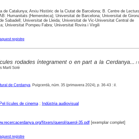
ca de Catalunya; Arxiu Històric de la Ciutat de Barcelona; B. Centre de Lectur
B: Humanitats (Hemeroteca); Universitat de Barcelona; Universitat de Girona
 de Sabadell; Universitat de Lleida; Universitat de Vic-Universitat Central de
a; Universitat Pompeu Fabra; Universitat Rovira i Virgili
aquest registre
ícules rodades íntegrament o en part a la Cerdanya...
/ 
ns Martí Solé
ltural de Cerdanya
. Puigcerdà, núm. 35 (primavera 2024), p. 36-43 : il.
Pel·lícules de cinema
;
Indústria audiovisual
w.recercacerdanya.org/fitxers/querol/querol-35.pdf
[exemplar complet]
aquest registre