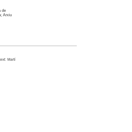
a de
; Arxiu
text: Martí