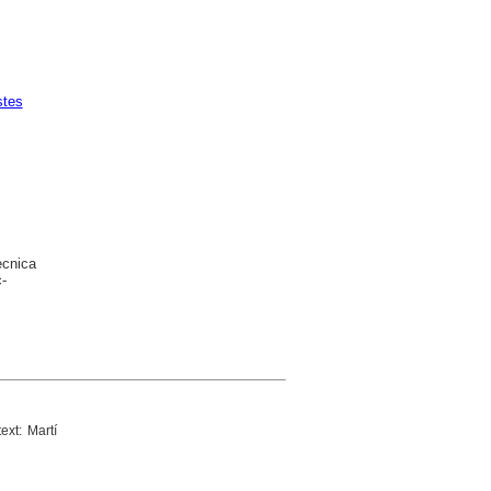
stes
ècnica
-
text: Martí