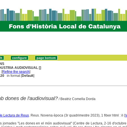
NS
DUSTRIA AUDIOVISUAL []
[
Refine the search
]
. 20
in format [
Default
]
b dones de l'audiovisual?
/ Beatriz Comella Dorda
de Lectura de Reus
. Reus. Novena època (3r quadrimestre 2023), 1 fitxer html : il (
V
es jornades "Les dones en el món audiovisual" (Centre de Lectura, 2-16 d'octubr