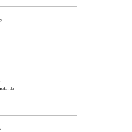
ay
;
rsitat de
s