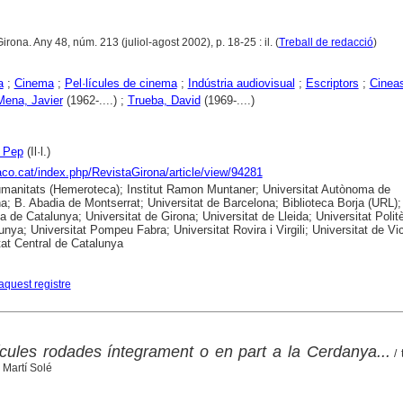
Girona. Any 48, núm. 213 (juliol-agost 2002), p. 18-25 : il. (
Treball de redacció
)
a
;
Cinema
;
Pel·lícules de cinema
;
Indústria audiovisual
;
Escriptors
;
Cinea
Mena, Javier
(1962-....) ;
Trueba, David
(1969-....)
, Pep
(Il·l.)
raco.cat/index.php/RevistaGirona/article/view/94281
anitats (Hemeroteca); Institut Ramon Muntaner; Universitat Autònoma de
a; B. Abadia de Montserrat; Universitat de Barcelona; Biblioteca Borja (URL);
ca de Catalunya; Universitat de Girona; Universitat de Lleida; Universitat Polit
unya; Universitat Pompeu Fabra; Universitat Rovira i Virgili; Universitat de Vic
tat Central de Catalunya
aquest registre
ícules rodades íntegrament o en part a la Cerdanya...
/ 
s Martí Solé