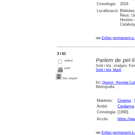
Cronologia:
2024
Localització:
Bibliote
Reus; UA
Històric
Cataluny
Enllaç permanent a 
3 / 41
Parlem de pel·l
select
Solé i Irla ; imatges: Fo
print
Solé i Irla, Martí
Text complet
En:
Querol : Revista Cu
Bibliografia.
Matèries:
Cinema
;
Àmbit:
Cerdanya
Cronologia:
[1990]
Accés:
https://ww
Enllaç permanent a 