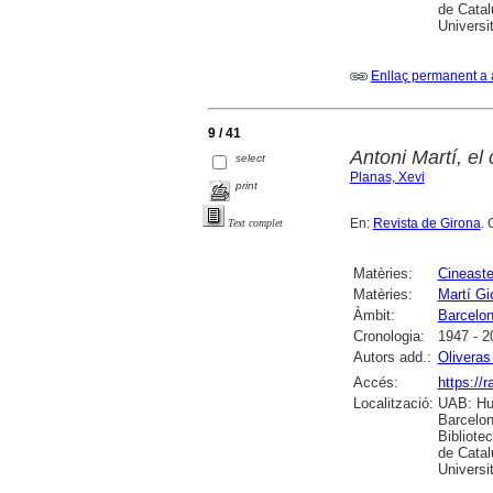
de Catal
Universi
Enllaç permanent a 
9 / 41
Antoni Martí, el
select
Planas, Xevi
print
En:
Revista de Girona
. 
Text complet
Matèries:
Cineast
Matèries:
Martí Gi
Àmbit:
Barcelo
Cronologia:
1947 - 2
Autors add.:
Oliveras
Accés:
https://
Localització:
UAB: Hum
Barcelon
Bibliote
de Catal
Universi