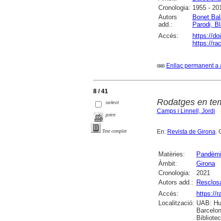
Cronologia:
1955 - 20
Autors
Bonet Bal
add.:
Parodi, B
Accés:
https://do
https://r
Enllaç permanent a 
8 / 41
Rodatges en te
select
Camps i Linnell, Jordi
print
En:
Revista de Girona
. 
Text complet
Matèries:
Pandèm
Àmbit:
Girona
Cronologia:
2021
Autors add.:
Resclosa
Accés:
https://
Localització:
UAB: Hum
Barcelon
Bibliote