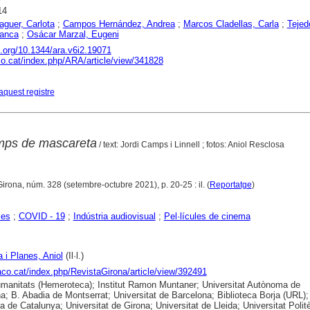
14
aguer, Carlota
;
Campos Hernández, Andrea
;
Marcos Cladellas, Carla
;
Tejed
lanca
;
Osácar Marzal, Eugeni
i.org/10.1344/ara.v6i2.19071
aco.cat/index.php/ARA/article/view/341828
aquest registre
mps de mascareta
/ text: Jordi Camps i Linnell ; fotos: Aniol Resclosa
Girona, núm. 328 (setembre-octubre 2021), p. 20-25 : il. (
Reportatge
)
ies
;
COVID - 19
;
Indústria audiovisual
;
Pel·lícules de cinema
 i Planes, Aniol
(Il·l.)
raco.cat/index.php/RevistaGirona/article/view/392491
anitats (Hemeroteca); Institut Ramon Muntaner; Universitat Autònoma de
a; B. Abadia de Montserrat; Universitat de Barcelona; Biblioteca Borja (URL);
ca de Catalunya; Universitat de Girona; Universitat de Lleida; Universitat Polit