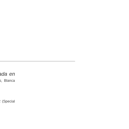
mada en
s, Blanca
2 (Special