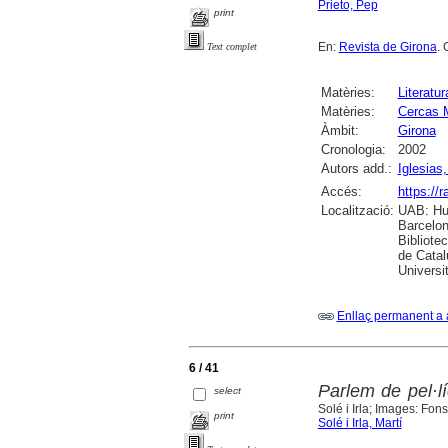
Prieto, Pep
print
En:
Revista de Girona
. 
Text complet
Matèries:
Literatur
Matèries:
Cercas 
Àmbit:
Girona
Cronologia:
2002
Autors add.:
Iglesias
Accés:
https://
Localització:
UAB: Hum
Barcelon
Bibliote
de Catal
Universi
Enllaç permanent a 
6 / 41
Parlem de pel·l
select
Solé i Irla; Images: Fon
print
Solé i Irla, Martí