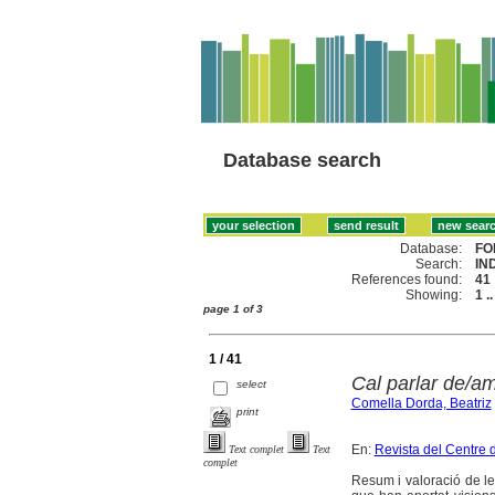
Database search
Database:
FO
Search:
IN
References found:
41
Showing:
1 .
page 1 of 3
1 / 41
Cal parlar de/am
select
Comella Dorda, Beatriz
print
En:
Revista del Centre 
Text complet
Text
complet
Resum i valoració de l