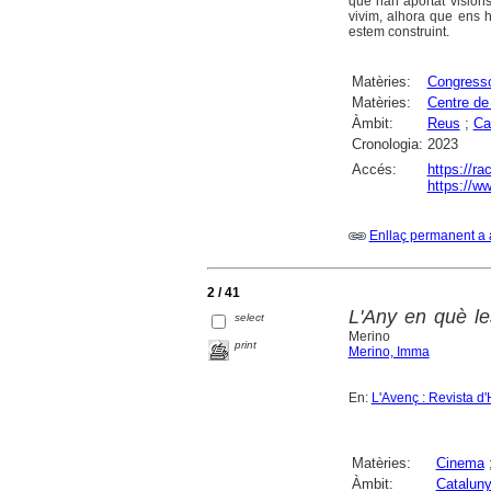
que han aportat vision
vivim, alhora que ens h
estem construint.
Matèries:
Congress
Matèries:
Centre de
Àmbit:
Reus
;
Ca
Cronologia:
2023
Accés:
https://r
https://ww
Enllaç permanent a 
2 / 41
L'Any en què le
select
Merino
print
Merino, Imma
En:
L'Avenç : Revista d'
Matèries:
Cinema
Àmbit:
Catalun