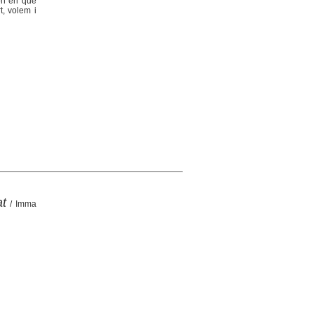
món en què
t, volem i
at
/ Imma