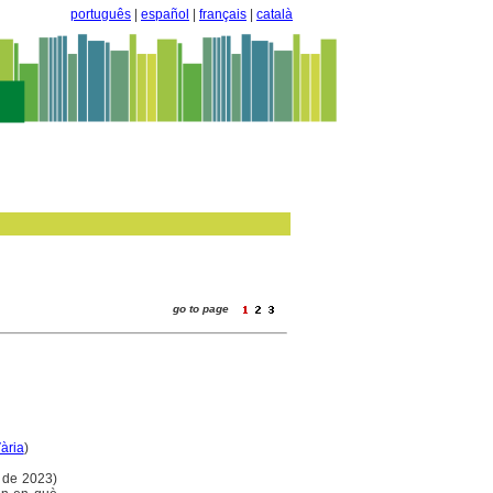
português
|
español
|
français
|
català
go to page
ària
)
e de 2023)