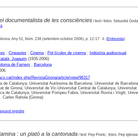
el documentalista de les consciències
/ text i fotos: Sebastià God
ià
Girona. Any 52, Núm. 238 (setembre-octubre 2006), p. 12-17 : il. (
Entrevista
)
tes
;
Cineastes
;
Cinema
;
Pel·lícules de cinema
;
Indústria audiovisual
Català, Joaquim
(1935-2006)
oloma de Farners
;
Barcelona
006
raco.cat/index.php/RevistaGirona/article/view/96317
ca de Catalunya; Universitat Autònoma de Barcelona; Universitat de Barcelona
tat de Girona; Universitat de Vic-Universitat Central de Catalunya; Universitat
ica de Catalunya; Universitat Pompeu Fabra; Universitat Rovira i Virgili; Unive
B. Carles Rahola (Girona)
aquest registre
amina : un plató a la cantonada
/ text: Pep Prieto ; fotos: Pep Iglesia