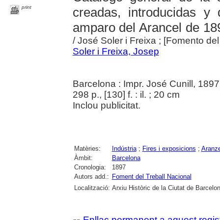
print
creadas, introducidas y
amparo del Arancel de 1891
/ José Soler i Freixa ; [Fomento de
Soler i Freixa, Josep
Barcelona : Impr. José Cunill, 1897
298 p., [130] f. : il. ; 20 cm
Inclou publicitat.
Matèries:
Indústria
;
Fires i exposicions
;
Aranze
Àmbit:
Barcelona
Cronologia:
1897
Autors add.:
Foment del Treball Nacional
Localització:
Arxiu Històric de la Ciutat de Barcelo
Enllaç permanent a aquest regis