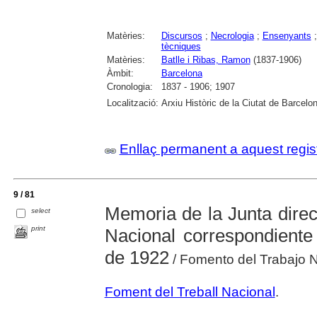
Matèries:
Discursos
;
Necrologia
;
Ensenyants
tècniques
Matèries:
Batlle i Ribas, Ramon
(1837-1906)
Àmbit:
Barcelona
Cronologia:
1837 - 1906; 1907
Localització:
Arxiu Històric de la Ciutat de Barcelo
Enllaç permanent a aquest regis
9 / 81
Memoria de la Junta direc
select
print
Nacional correspondiente
de 1922
/ Fomento del Trabajo 
Foment del Treball Nacional
.