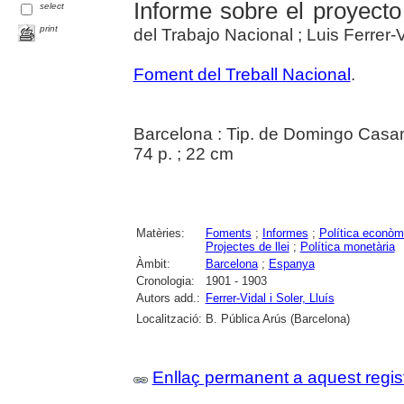
Informe sobre el proyect
select
print
del Trabajo Nacional ; Luis Ferrer-V
Foment del Treball Nacional
.
Barcelona : Tip. de Domingo Casa
74 p. ; 22 cm
Matèries:
Foments
;
Informes
;
Política econòm
Projectes de llei
;
Política monetària
Àmbit:
Barcelona
;
Espanya
Cronologia:
1901 - 1903
Autors add.:
Ferrer-Vidal i Soler, Lluís
Localització:
B. Pública Arús (Barcelona)
Enllaç permanent a aquest regis