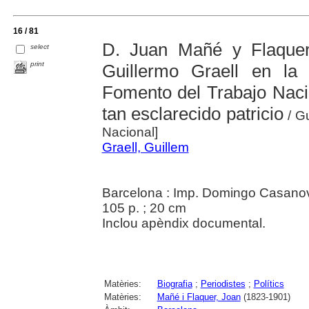
16 / 81
D. Juan Mañé y Flaquer:
select
print
Guillermo Graell en la
Fomento del Trabajo Naci
tan esclarecido patricio
/ Gu
Nacional]
Graell, Guillem
Barcelona : Imp. Domingo Casano
105 p. ; 20 cm
Inclou apèndix documental.
Matèries:
Biografia
;
Periodistes
;
Polítics
Matèries:
Mañé i Flaquer, Joan
(1823-1901)