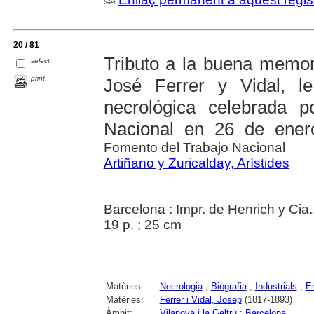
20 / 81
Tributo a la buena memor
select
print
José Ferrer y Vidal, l
necrológica celebrada 
Nacional en 26 de ener
Fomento del Trabajo Nacional
Artiñano y Zuricalday, Arístides
Barcelona : Impr. de Henrich y Cia
19 p. ; 25 cm
Matèries:
Necrologia
;
Biografia
;
Industrials
;
E
Matèries:
Ferrer i Vidal, Josep
(1817-1893)
Àmbit:
Vilanova i la Geltrú
;
Barcelona