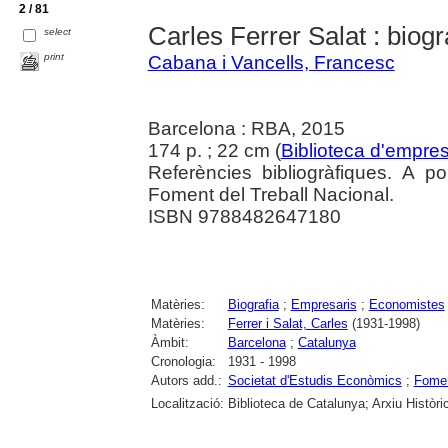
2 / 81
Carles Ferrer Salat : biogr
select
print
Cabana i Vancells, Francesc
Barcelona : RBA, 2015
174 p. ; 22 cm (
Biblioteca d'empres
Referències bibliogràfiques. A p
Foment del Treball Nacional.
ISBN 9788482647180
Matèries:
Biografia
;
Empresaris
;
Economistes
Matèries:
Ferrer i Salat, Carles
(1931-1998)
Àmbit:
Barcelona
;
Catalunya
Cronologia:
1931 - 1998
Autors add.:
Societat d'Estudis Econòmics
;
Fomen
Localització:
Biblioteca de Catalunya; Arxiu Històri