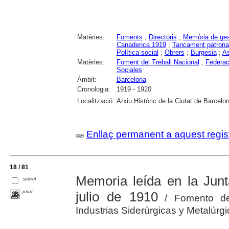
Matèries:
Foments
;
Directoris
;
Memòria de ges
Canadenca 1919
;
Tancament patrona
Política social
;
Obrers
;
Burgesia
;
As
Matèries:
Foment del Treball Nacional
;
Federac
Sociales
Àmbit:
Barcelona
Cronologia:
1919 - 1920
Localització:
Arxiu Històric de la Ciutat de Barcelo
Enllaç permanent a aquest regis
18 / 81
Memoria leída en la Junt
select
print
julio de 1910
/ Fomento del
Industrias Siderúrgicas y Metalúrg