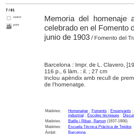
7 / 81
Memoria del homenaje 
select
print
celebrado en el Fomento d
junio de 1903
/ Fomento del Tr
Barcelona : Impr. de L. Clavero, [1
116 p., 6 làm. : il. ; 27 cm
Inclou apèndix amb recull de pre
de l'homenatge.
Matèries:
Homenatge
;
Foments
;
Ensenyants
industrial
;
Escoles tècniques
;
Discu
Matèries:
Batlle i Ribas, Ramon
(1837-1906)
Matèries:
Escuela Técnica Práctica de Tejidos
Àmbit:
Barcelona