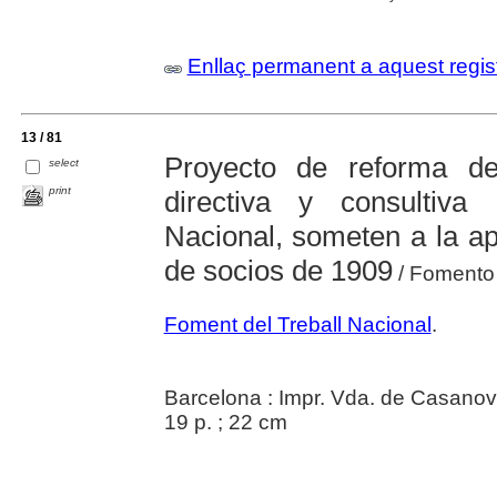
Enllaç permanent a aquest regis
13 / 81
Proyecto de reforma de
select
print
directiva y consultiv
Nacional, someten a la ap
de socios de 1909
/ Fomento 
Foment del Treball Nacional
.
Barcelona : Impr. Vda. de Casanov
19 p. ; 22 cm