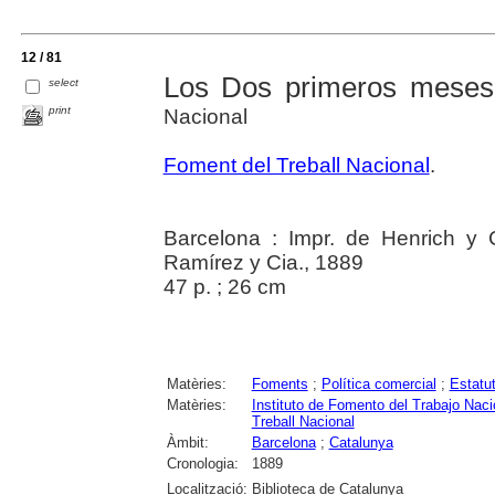
12 / 81
Los Dos primeros meses
select
print
Nacional
Foment del Treball Nacional
.
Barcelona : Impr. de Henrich y
Ramírez y Cia., 1889
47 p. ; 26 cm
Matèries:
Foments
;
Política comercial
;
Estatu
Matèries:
Instituto de Fomento del Trabajo Naci
Treball Nacional
Àmbit:
Barcelona
;
Catalunya
Cronologia:
1889
Localització:
Biblioteca de Catalunya