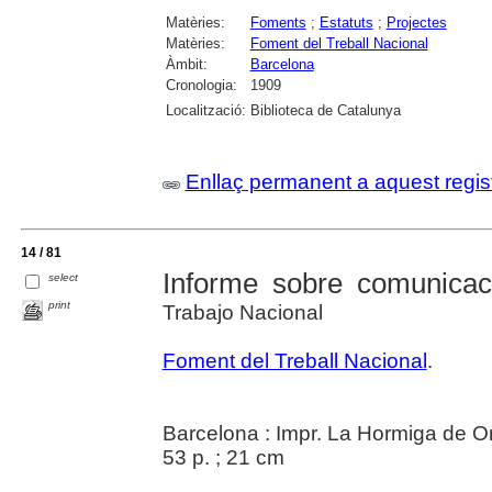
Matèries:
Foments
;
Estatuts
;
Projectes
Matèries:
Foment del Treball Nacional
Àmbit:
Barcelona
Cronologia:
1909
Localització:
Biblioteca de Catalunya
Enllaç permanent a aquest regis
14 / 81
Informe sobre comunicac
select
print
Trabajo Nacional
Foment del Treball Nacional
.
Barcelona : Impr. La Hormiga de O
53 p. ; 21 cm