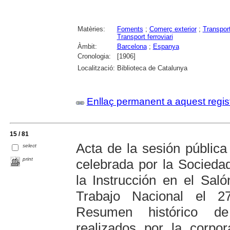
Matèries:
Foments
;
Comerç exterior
;
Transpor
Transport ferroviari
Àmbit:
Barcelona
;
Espanya
Cronologia:
[1906]
Localització:
Biblioteca de Catalunya
Enllaç permanent a aquest regis
15 / 81
Acta de la sesión pública
select
print
celebrada por la Socied
la Instrucción en el Sal
Trabajo Nacional el 
Resumen histórico de
realizados por la corpo