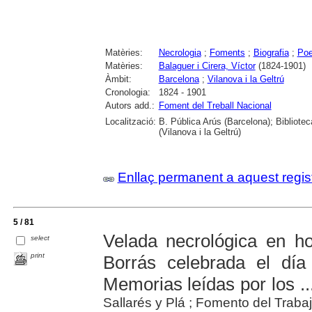
Matèries:
Necrologia
;
Foments
;
Biografia
;
Poe
Matèries:
Balaguer i Cirera, Víctor
(1824-1901)
Àmbit:
Barcelona
;
Vilanova i la Geltrú
Cronologia:
1824 - 1901
Autors add.:
Foment del Treball Nacional
Localització:
B. Pública Arús (Barcelona); Bibliote
(Vilanova i la Geltrú)
Enllaç permanent a aquest regis
5 / 81
Velada necrológica en h
select
print
Borrás celebrada el dí
Memorias leídas por los ..
Sallarés y Plá ; Fomento del Traba