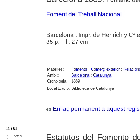
Foment del Treball Nacional
.
Barcelona : Impr. de Henrich y Cª
35 p. : il ; 27 cm
Matèries:
Foments
;
Comerç exterior
;
Relacions
Àmbit:
Barcelona
;
Catalunya
Cronologia:
1889
Localització:
Biblioteca de Catalunya
Enllaç permanent a aquest regis
11 / 81
Estatutos del Fomento de
select