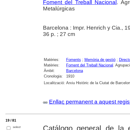
Foment del Treball Nacional
. Ag
Metalúrgicas
Barcelona : Impr. Henrich y Cia., 1
36 p. ; 27 cm
Matèries:
Foments
;
Memòria de gestió
;
Direct
Matèries:
Foment del Treball Nacional
. Agrupac
Àmbit:
Barcelona
Cronologia:
1910
Localització:
Arxiu Històric de la Ciutat de Barcelo
Enllaç permanent a aquest regis
19 / 81
Catálogo general de la e
select