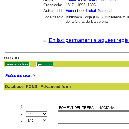
Cronologia:
1817 - 1893; 1895
Autors add.:
Foment del Treball Nacional
Localització:
Biblioteca Borja (URL); Biblioteca-Mus
de la Ciutat de Barcelona
Enllaç permanent a aquest regis
page 1 of 5
Refine the search
Database
FONS : Advanced form
Search:
1
2
3