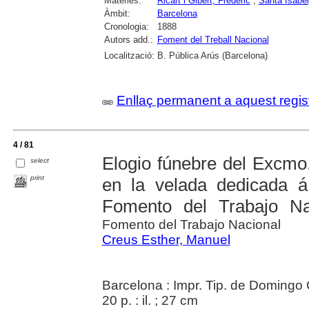
Matèries:
Ricart i Gibert, Frederic
;
Santa Isabe
Àmbit:
Barcelona
Cronologia:
1888
Autors add.:
Foment del Treball Nacional
Localització:
B. Pública Arús (Barcelona)
Enllaç permanent a aquest regis
4 / 81
Elogio fúnebre del Excmo.
select
print
en la velada dedicada 
Fomento del Trabajo Na
Fomento del Trabajo Nacional
Creus Esther, Manuel
Barcelona : Impr. Tip. de Doming
20 p. : il. ; 27 cm