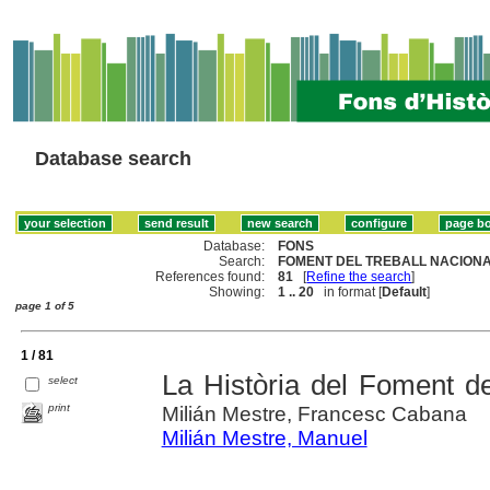
Database search
Database:
FONS
Search:
FOMENT DEL TREBALL NACIONAL
References found:
81
[
Refine the search
]
Showing:
1 .. 20
in format [
Default
]
page 1 of 5
1 / 81
La Història del Foment de
select
print
Milián Mestre, Francesc Cabana
Milián Mestre, Manuel