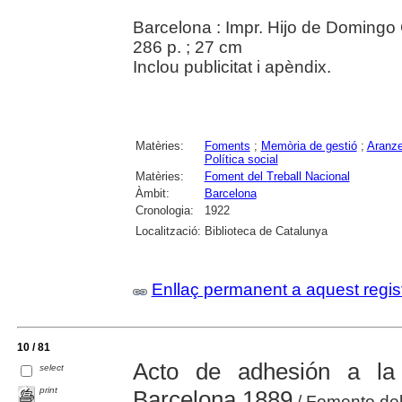
Barcelona : Impr. Hijo de Doming
286 p. ; 27 cm
Inclou publicitat i apèndix.
Matèries:
Foments
;
Memòria de gestió
;
Aranze
Política social
Matèries:
Foment del Treball Nacional
Àmbit:
Barcelona
Cronologia:
1922
Localització:
Biblioteca de Catalunya
Enllaç permanent a aquest regis
10 / 81
Acto de adhesión a la
select
print
Barcelona 1889
/ Fomento del