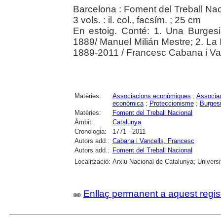
Barcelona : Foment del Treball Nac
3 vols. : il. col., facsím. ; 25 cm
En estoig. Conté: 1. Una Burgesi
1889/ Manuel Milián Mestre; 2. La I
1889-2011 / Francesc Cabana i Va
Matèries:
Associacions econòmiques
;
Associac
econòmica
;
Proteccionisme
;
Burges
Matèries:
Foment del Treball Nacional
Àmbit:
Catalunya
Cronologia:
1771 - 2011
Autors add.:
Cabana i Vancells, Francesc
Autors add.:
Foment del Treball Nacional
Localització:
Arxiu Nacional de Catalunya; Univers
Enllaç permanent a aquest regis