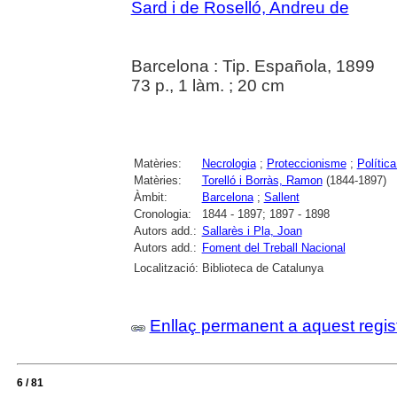
Sard i de Roselló, Andreu de
Barcelona : Tip. Española, 1899
73 p., 1 làm. ; 20 cm
Matèries:
Necrologia
;
Proteccionisme
;
Polític
Matèries:
Torelló i Borràs, Ramon
(1844-1897)
Àmbit:
Barcelona
;
Sallent
Cronologia:
1844 - 1897; 1897 - 1898
Autors add.:
Sallarès i Pla, Joan
Autors add.:
Foment del Treball Nacional
Localització:
Biblioteca de Catalunya
Enllaç permanent a aquest regis
6 / 81