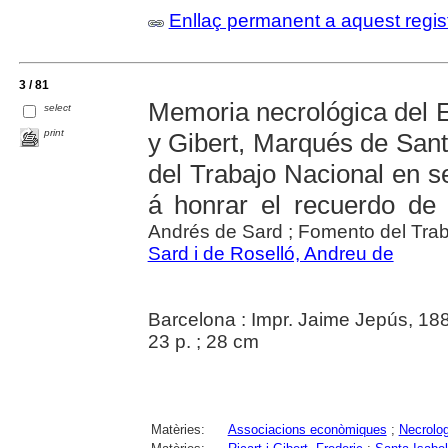
Enllaç permanent a aquest regis
3 / 81
Memoria necrológica del E
select
print
y Gibert, Marqués de Sant
del Trabajo Nacional en s
á honrar el recuerdo de a
Andrés de Sard ; Fomento del Trab
Sard i de Roselló, Andreu de
Barcelona : Impr. Jaime Jepús, 18
23 p. ; 28 cm
Matèries:
Associacions econòmiques
;
Necrolog