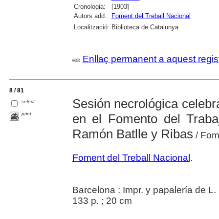
Cronologia:
[1903]
Autors add.:
Foment del Treball Nacional
Localització:
Biblioteca de Catalunya
Enllaç permanent a aquest regis
8 / 81
Sesión necrológica celebr
select
print
en el Fomento del Traba
Ramón Batlle y Ribas
/ Fom
Foment del Treball Nacional
.
Barcelona : Impr. y papalería de L.
133 p. ; 20 cm