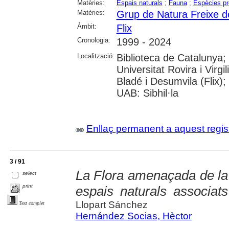
Matèries:
Espais naturals
;
Fauna
;
Espècies pr
Matèries:
Grup de Natura Freixe de
Àmbit:
Flix
Cronologia:
1999 - 2024
Localització:
Biblioteca de Catalunya;
Universitat Rovira i Virgi
Bladé i Desumvila (Flix)
UAB: Sibhil·la
Enllaç permanent a aquest regis
3 / 91
La Flora amenaçada de la 
select
print
espais naturals associats
Llopart Sánchez
Text complet
Hernández Socias, Hèctor