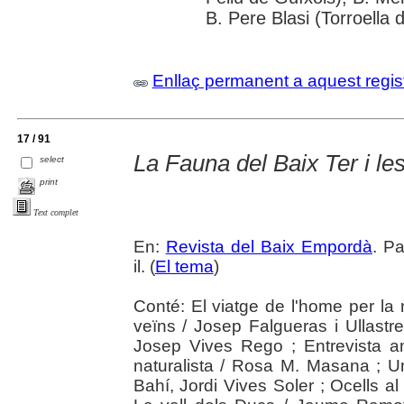
B. Pere Blasi (Torroella 
Enllaç permanent a aquest regis
17 / 91
La Fauna del Baix Ter i le
select
print
Text complet
En:
Revista del Baix Empordà
. P
il. (
El tema
)
Conté: El viatge de l'home per la n
veïns / Josep Falgueras i Ullastres
Josep Vives Rego ; Entrevista a
naturalista / Rosa M. Masana ; U
Bahí, Jordi Vives Soler ; Ocells a