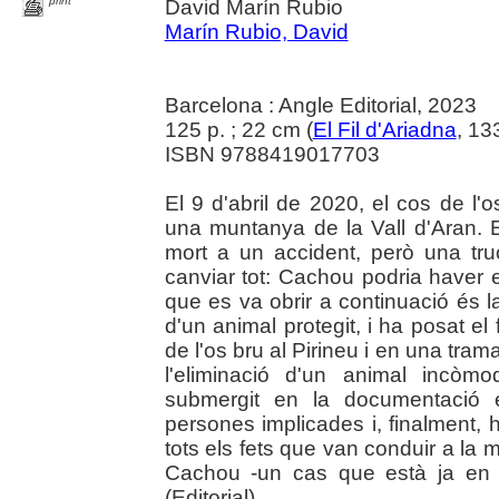
print
David Marín Rubio
Marín Rubio, David
Barcelona : Angle Editorial, 2023
125 p. ; 22 cm (
El Fil d'Ariadna
, 13
ISBN 9788419017703
El 9 d'abril de 2020, el cos de l
una muntanya de la Vall d'Aran. 
mort a un accident, però una tru
canviar tot: Cachou podria haver es
que es va obrir a continuació és 
d'un animal protegit, i ha posat el
de l'os bru al Pirineu i en una tra
l'eliminació d'un animal incòm
submergit en la documentació ex
persones implicades i, finalment,
tots els fets que van conduir a la
Cachou -un cas que està ja en la 
(Editorial).