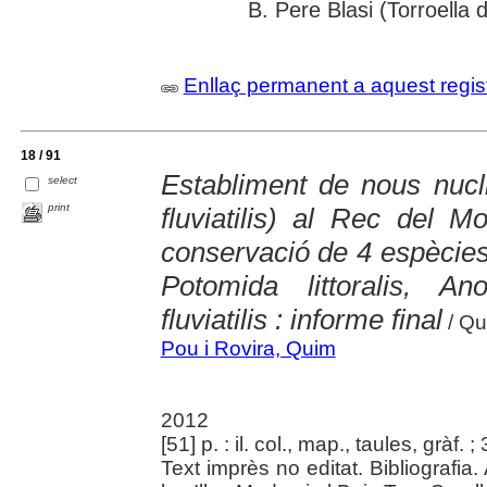
B. Pere Blasi (Torroella 
Enllaç permanent a aquest regis
18 / 91
Establiment de nous nucl
select
print
fluviatilis) al Rec del M
conservació de 4 espèci
Potomida littoralis, A
fluviatilis : informe final
/ Qui
Pou i Rovira, Quim
2012
[51] p. : il. col., map., taules, gràf. 
Text imprès no editat. Bibliografia.