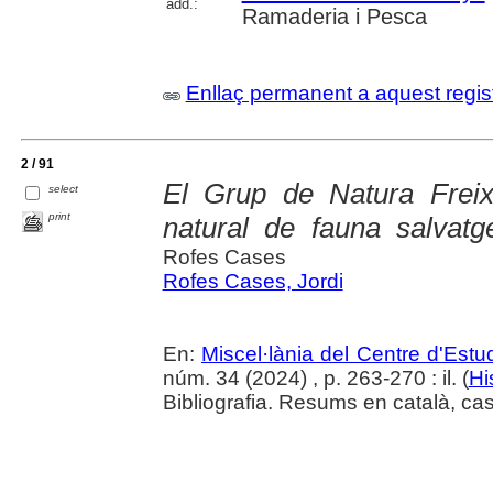
add.:
Ramaderia i Pesca
Enllaç permanent a aquest regis
2 / 91
El Grup de Natura Freix
select
print
natural de fauna salvatg
Rofes Cases
Rofes Cases, Jordi
En:
Miscel·lània del Centre d'Est
núm. 34 (2024) , p. 263-270 : il. (
Hi
Bibliografia. Resums en català, cast