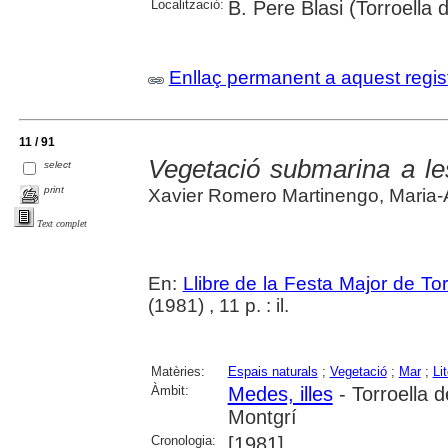
Localització:
B. Pere Blasi (Torroella
Enllaç permanent a aquest regis
11 / 91
Vegetació submarina a le
select
print
Xavier Romero Martinengo, Maria-An
Text complet
En:
Llibre de la Festa Major de To
(1981) , 11 p. : il.
Matèries:
Espais naturals
;
Vegetació
;
Mar
;
Lit
Àmbit:
Medes, illes
- Torroella 
Montgrí
Cronologia:
[1981]