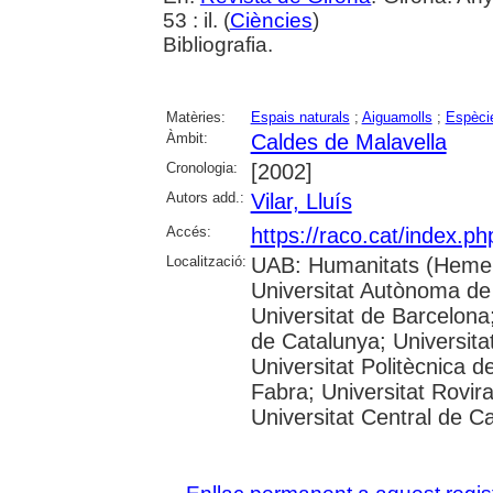
53 : il. (
Ciències
)
Bibliografia.
Matèries:
Espais naturals
;
Aiguamolls
;
Espèci
Àmbit:
Caldes de Malavella
Cronologia:
[2002]
Autors add.:
Vilar, Lluís
Accés:
https://raco.cat/index.p
Localització:
UAB: Humanitats (Hemer
Universitat Autònoma de
Universitat de Barcelona;
de Catalunya; Universitat
Universitat Politècnica 
Fabra; Universitat Rovira 
Universitat Central de C