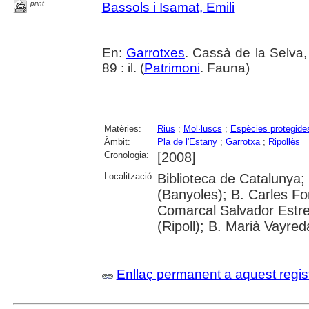
print
Bassols i Isamat, Emili
En:
Garrotxes
. Cassà de la Selva,
89 : il. (
Patrimoni
. Fauna)
Matèries:
Rius
;
Mol·luscs
;
Espècies protegide
Àmbit:
Pla de l'Estany
;
Garrotxa
;
Ripollès
Cronologia:
[2008]
Localització:
Biblioteca de Catalunya;
(Banyoles); B. Carles Fo
Comarcal Salvador Estre
(Ripoll); B. Marià Vayred
Enllaç permanent a aquest regis