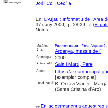
Jori i Coll, Cecília
Text complet
En:
L'Arjau : Informatiu de l'Àrea 
37 (juny 2000), p. 28-29 : il. (
El pat
Notes.
Matèries:
Patrimoni natural
;
Flora
;
Vegetació
;
Àmbit:
Ardenya, massís de l'
Cronologia:
2000
Autors add.:
Sala i Martí, Pere
Accés:
https://arxiumunicipal.g
[exemplar complet]
Localització:
B. Octavi Viader i Margar
(Santa Cristina d'Aro)
Enllaç permanent a aquest regis