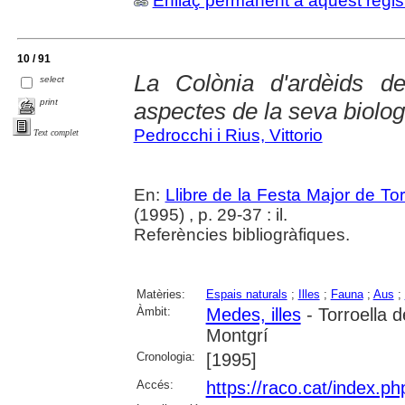
Enllaç permanent a aquest regis
10 / 91
La Colònia d'ardèids d
select
print
aspectes de la seva biolog
Pedrocchi i Rius, Vittorio
Text complet
En:
Llibre de la Festa Major de To
(1995) , p. 29-37 : il.
Referències bibliogràfiques.
Matèries:
Espais naturals
;
Illes
;
Fauna
;
Aus
;
Àmbit:
Medes, illes
- Torroella 
Montgrí
Cronologia:
[1995]
Accés:
https://raco.cat/index.p