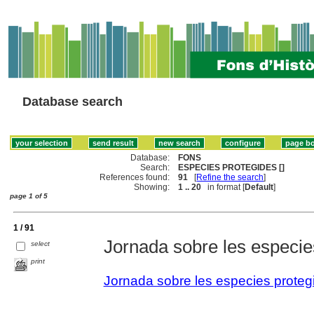
Database search
Database:
FONS
Search:
ESPECIES PROTEGIDES []
References found:
91
[
Refine the search
]
Showing:
1 .. 20
in format [
Default
]
page 1 of 5
1 / 91
Jornada sobre les especie
select
print
Jornada sobre les especies proteg