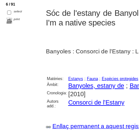
6 / 91
Sóc de l'estany de Banyol
select
print
I'm a native species
Banyoles : Consorci de l'Estany : L
Matèries:
Estanys
;
Fauna
;
Espècies protegides
Àmbit:
Banyoles, estany de
;
Ban
Cronologia:
[2010]
Autors
Consorci de l'Estany
add.:
Enllaç permanent a aquest regis