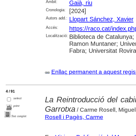
Àmbit:
Gaià, riu
Cronologia:
[2024]
Autors add.:
Llopart Sánchez, Xavier
Accés:
https://raco.cat/index.p
Localització:
Biblioteca de Catalunya; 
Ramon Muntaner; Univers
Fabra; Universitat Rovira 
Enllaç permanent a aquest regis
4 / 91
La Reintroducció del cabi
select
print
Garrotxa
/ Carme Rosell, Miguel
Rosell i Pagès, Carme
Text complet