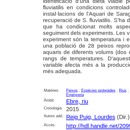
identificació d'una dieta viable 
fluviatilis en condicions controlad
instal·lacions de l'Aquari de Sa
recuperació de S. fluviatilis. S'ha
que ha condicionat molts aspec
seguiment dels experiments. Les v
experiment són la temperatura i e
una població de 28 peixos reprod
aquaris de diferents volums (dos 
rangs de temperatures. D'aques
variable afecta més a la producc
més adequada.
Matèries:
Peixos
;
Espècies protegides
;
Rius
;
Enginyeria
Àmbit:
Ebre, riu
Cronologia:
2015
Autors add.:
Reig Puig, Lourdes
(Dir.)
Accés:
http://hdl.handle.net/20