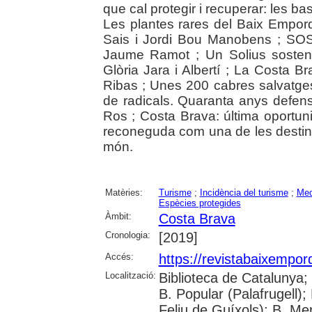
que cal protegir i recuperar: les b
Les plantes rares del Baix Empordà
Sais i Jordi Bou Manobens ; SOS 
Jaume Ramot ; Un Solius sosteni
Glòria Jara i Albertí ; La Costa 
Ribas ; Unes 200 cabres salvatges
de radicals. Quaranta anys defensa
Ros ; Costa Brava: última oportunita
reconeguda com una de les destina
món.
Matèries:
Turisme
;
Incidència del turisme
;
Med
Espècies protegides
Àmbit:
Costa Brava
Cronologia:
[2019]
Accés:
https://revistabaixempo
Localització:
Biblioteca de Catalunya;
B. Popular (Palafrugell);
Feliu de Guíxols); B. Me