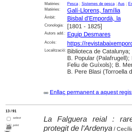
Matèries:
Pesca
;
Sistemes de pesca
;
Aus
;
Es
Matèries:
Galí-Llorens, família
Àmbit:
Bisbal d'Empordà, la
Cronologia:
[1801 - 1825]
Autors add.:
Equip Desmares
Accés:
https://revistabaixempo
Localització:
Biblioteca de Catalunya;
B. Popular (Palafrugell);
Feliu de Guíxols); B. Me
B. Pere Blasi (Torroella 
Enllaç permanent a aquest regis
13 / 91
La Falguera reial : rar
select
print
protegit de l'Ardenya
/ Cecíli