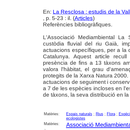
En:
La Resclosa : estudis de la Val
, p. 5-23 : il. (
Articles
)
Referències bibliogràfiques.
L'Associació Mediambiental La 
custòdia fluvial del riu Gaià, im
actuacions específiques, per a la
Catalunya. Aquest article recull
presència de fins a 13 tàxons am
valora l'hàbitat, el grau d'amen
protegits de la Xarxa Natura 2000. 
actuacions de seguiment i conserva
a 7 de les espècies incloses en l'e
de tàxons, la seva distribució en la
Matèries:
Espais naturals
;
Rius
;
Flora
;
Espèci
ecologistes
Matèries:
Associació Mediambienta