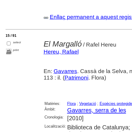
Enllaç permanent a aquest regis
15 / 91
El Margalló
select
/ Rafel Hereu
print
Hereu, Rafael
En:
Gavarres
. Cassà de la Selva, 
113 : il. (
Patrimoni
. Flora)
Matèries:
Flora
;
Vegetació
;
Espècies protegid
Àmbit:
Gavarres, serra de les
Cronologia:
[2010]
Localització:
Biblioteca de Catalunya; 