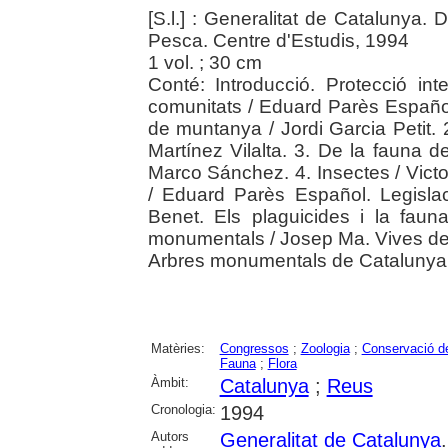
[S.l.] : Generalitat de Catalunya.
Pesca. Centre d'Estudis, 1994
1 vol. ; 30 cm
Conté: Introducció. Protecció inte
comunitats / Eduard Parès Español
de muntanya / Jordi Garcia Petit. 
Martínez Vilalta. 3. De la fauna d
Marco Sánchez. 4. Insectes / Vict
/ Eduard Parès Español. Legislac
Benet. Els plaguicides i la fauna
monumentals / Josep Ma. Vives de
Arbres monumentals de Catalunya 
Matèries:
Congressos
;
Zoologia
;
Conservació de
Fauna
;
Flora
Àmbit:
Catalunya
;
Reus
Cronologia:
1994
Autors
Generalitat de Catalunya