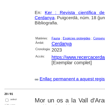
En:
Ker : Revista científica 
Cerdanya
. Puigcerdà, núm. 18 (juny
Bibliografia.
Matèries:
Fauna
;
Espècies protegides
;
Conserva
Àmbit:
Cerdanya
Cronologia:
2023
Accés:
https://www.recercacerdan
[Exemplar complet]
Enllaç permanent a aquest regis
20 / 91
Mor un os a la Vall d'Ar
select