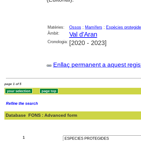
Matèries:
Ossos
;
Mamífers
;
Espècies protegid
Àmbit:
Val d'Aran
Cronologia:
[2020 - 2023]
Enllaç permanent a aquest regis
page 1 of 5
Refine the search
Database
FONS : Advanced form
Search:
1