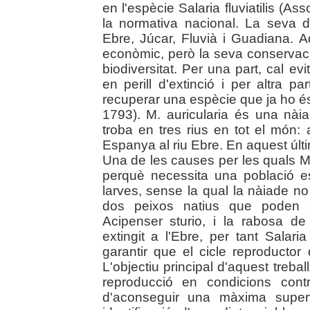
en l'espècie Salaria fluviatilis (A
la normativa nacional. La seva d
Ebre, Júcar, Fluvià i Guadiana. 
econòmic, però la seva conservaci
biodiversitat. Per una part, cal e
en perill d'extinció i per altra 
recuperar una espècie que ja ho és,
1793). M. auricularia és una nài
troba en tres rius en tot el món: 
Espanya al riu Ebre. En aquest últ
Una de les causes per les quals M. 
perquè necessita una població e
larves, sense la qual la nàiade n
dos peixos natius que poden se
Acipenser sturio, i la rabosa de r
extingit a l'Ebre, per tant Salaria
garantir que el cicle reproductor d
L'objectiu principal d'aquest treba
reproducció en condicions contro
d'aconseguir una màxima superv