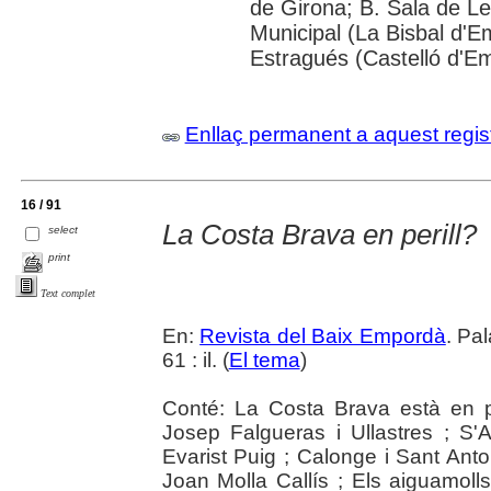
de Girona; B. Sala de Le
Municipal (La Bisbal d'
Estragués (Castelló d'E
Enllaç permanent a aquest regis
16 / 91
La Costa Brava en perill?
select
print
Text complet
En:
Revista del Baix Empordà
. Pa
61 : il. (
El tema
)
Conté: La Costa Brava està en p
Josep Falgueras i Ullastres ; S'A
Evarist Puig ; Calonge i Sant Anto
Joan Molla Callís ; Els aiguamoll