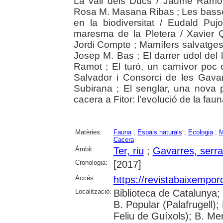
La vall dels Ducs / Jaume Ramot
Rosa M. Masana Ribas ; Les basse
en la biodiversitat / Eudald Puj
maresma de la Pletera / Xavier 
Jordi Compte ; Mamífers salvatges
Josep M. Bas ; El darrer udol del 
Ramot ; El turó, un carnívor poc c
Salvador i Consorci de les Gavar
Subirana ; El senglar, una nova 
cacera a Fitor: l'evolució de la fau
Matèries:
Fauna
;
Espais naturals
;
Ecologia
;
M
Cacera
Àmbit:
Ter, riu
;
Gavarres, serra
Cronologia:
[2017]
Accés:
https://revistabaixempo
Localització:
Biblioteca de Catalunya;
B. Popular (Palafrugell);
Feliu de Guíxols); B. Me