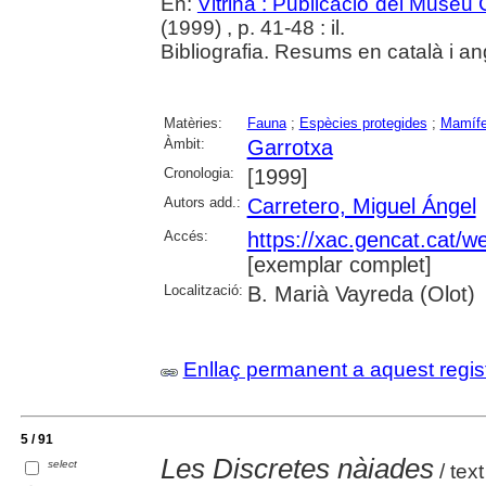
En:
Vitrina : Publicació del Museu
(1999) , p. 41-48 : il.
Bibliografia. Resums en català i an
Matèries:
Fauna
;
Espècies protegides
;
Mamífe
Àmbit:
Garrotxa
Cronologia:
[1999]
Autors add.:
Carretero, Miguel Ángel
Accés:
https://xac.gencat.cat/
[exemplar complet]
Localització:
B. Marià Vayreda (Olot)
Enllaç permanent a aquest regis
5 / 91
Les Discretes nàiades
select
/ text