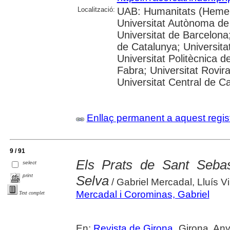
Localització:
UAB: Humanitats (Hemer
Universitat Autònoma de
Universitat de Barcelona;
de Catalunya; Universitat
Universitat Politècnica 
Fabra; Universitat Rovira 
Universitat Central de C
Enllaç permanent a aquest regis
9 / 91
Els Prats de Sant Seba
select
print
Selva
/ Gabriel Mercadal, Lluís Vi
Mercadal i Corominas, Gabriel
Text complet
En:
Revista de Girona
. Girona. An