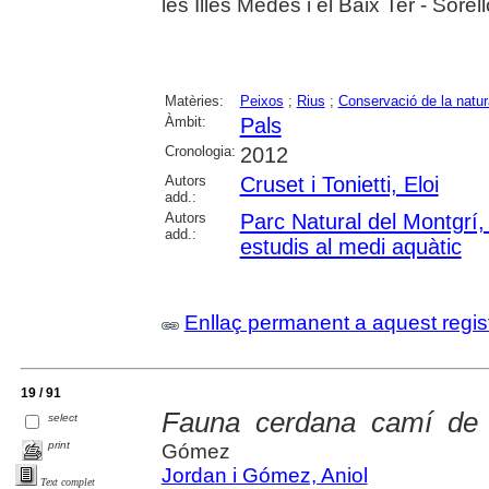
les Illes Medes i el Baix Ter - Sorel
Matèries:
Peixos
;
Rius
;
Conservació de la natur
Àmbit:
Pals
Cronologia:
2012
Autors
Cruset i Tonietti, Eloi
add.:
Autors
Parc Natural del Montgrí, 
add.:
estudis al medi aquàtic
Enllaç permanent a aquest regis
19 / 91
Fauna cerdana camí de l
select
print
Gómez
Jordan i Gómez, Aniol
Text complet