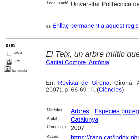
Localització:
Universitat Politècnica 
Enllaç permanent a aquest regis
8 / 91
El Teix, un arbre míitic que
select
print
Caritat Compte, Antònia
Text complet
En:
Revista de Girona
. Girona.
2007), p. 66-69 : il. (
Ciències
)
Matèries:
Arbres
;
Espècies proteg
Àmbit:
Catalunya
Cronologia:
2007
Accés:
https://raco.cat/index.p