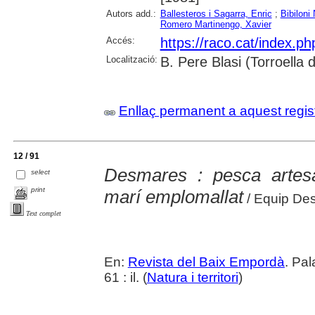
Autors add.:
Ballesteros i Sagarra, Enric
;
Bibiloni
Romero Martinengo, Xavier
Accés:
https://raco.cat/index.p
Localització:
B. Pere Blasi (Torroella
Enllaç permanent a aquest regis
12 / 91
Desmares : pesca artesa
select
print
marí emplomallat
/ Equip De
Text complet
En:
Revista del Baix Empordà
. Pa
61 : il. (
Natura i territori
)