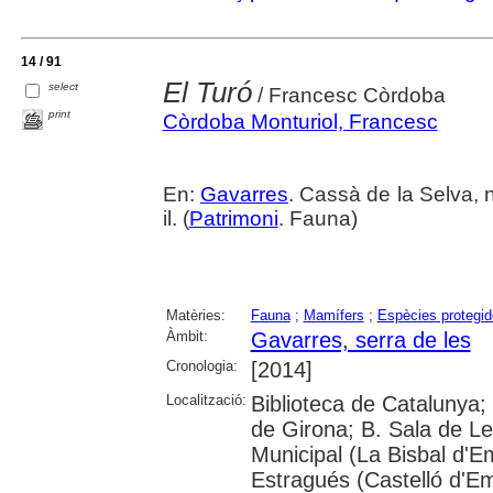
14 / 91
El Turó
select
/ Francesc Còrdoba
print
Còrdoba Monturiol, Francesc
En:
Gavarres
. Cassà de la Selva, n
il. (
Patrimoni
. Fauna)
Matèries:
Fauna
;
Mamífers
;
Espècies protegi
Àmbit:
Gavarres, serra de les
Cronologia:
[2014]
Localització:
Biblioteca de Catalunya; 
de Girona; B. Sala de Le
Municipal (La Bisbal d'
Estragués (Castelló d'E